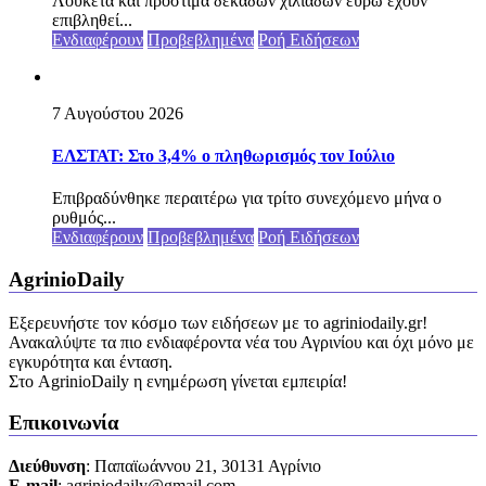
Λουκέτα και πρόστιμα δεκάδων χιλιάδων ευρώ έχουν
επιβληθεί...
Ενδιαφέρουν
Προβεβλημένα
Ροή Ειδήσεων
7 Αυγούστου 2026
ΕΛΣΤΑΤ: Στο 3,4% ο πληθωρισμός τον Ιούλιο
Επιβραδύνθηκε περαιτέρω για τρίτο συνεχόμενο μήνα ο
ρυθμός...
Ενδιαφέρουν
Προβεβλημένα
Ροή Ειδήσεων
AgrinioDaily
Εξερευνήστε τον κόσμο των ειδήσεων με το agriniodaily.gr!
Ανακαλύψτε τα πιο ενδιαφέροντα νέα του Αγρινίου και όχι μόνο με
εγκυρότητα και ένταση.
Στο AgrinioDaily η ενημέρωση γίνεται εμπειρία!
Επικοινωνία
Διεύθυνση
: Παπαϊωάννου 21, 30131 Αγρίνιο
Ε-mail
: agriniodaily@gmail.com