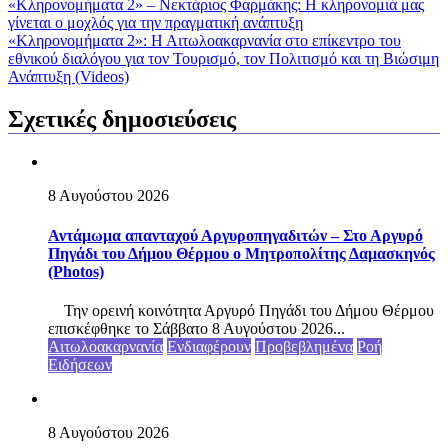
«Κληρονομήματα 2» – Nεκτάριος Φαρμάκης: Η κληρονομιά μας
γίνεται ο μοχλός για την πραγματική ανάπτυξη
«Κληρονομήματα 2»: Η Αιτωλοακαρνανία στο επίκεντρο του
εθνικού διαλόγου για τον Τουρισμό, τον Πολιτισμό και τη Βιώσιμη
Ανάπτυξη (Videos)
Σχετικές δημοσιεύσεις
8 Αυγούστου 2026
Αντάμωμα απανταχού Αργυροπηγαδιτών – Στο Αργυρό
Πηγάδι του Δήμου Θέρμου ο Μητροπολίτης Δαμασκηνός
(Photos)
Την ορεινή κοινότητα Αργυρό Πηγάδι του Δήμου Θέρμου
επισκέφθηκε το Σάββατο 8 Αυγούστου 2026...
Αιτωλοακαρνανία
Ενδιαφέρουν
Προβεβλημένα
Ροή
Ειδήσεων
8 Αυγούστου 2026