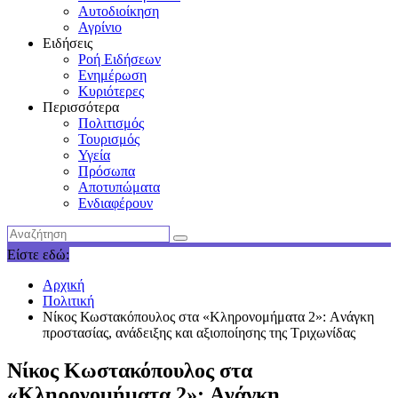
Αυτοδιοίκηση
Αγρίνιο
Ειδήσεις
Ροή Ειδήσεων
Ενημέρωση
Κυριότερες
Περισσότερα
Πολιτισμός
Τουρισμός
Υγεία
Πρόσωπα
Αποτυπώματα
Ενδιαφέρουν
Είστε εδώ:
Αρχική
Πολιτική
Νίκος Κωστακόπουλος στα «Κληρονομήματα 2»: Aνάγκη
προστασίας, ανάδειξης και αξιοποίησης της Tριχωνίδας
Νίκος Κωστακόπουλος στα
«Κληρονομήματα 2»: Aνάγκη