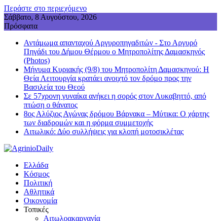
Περάστε στο περιεχόμενο
Σάββατο, 8 Αυγούστου, 2026
Πρόσφατα
Αντάμωμα απανταχού Αργυροπηγαδιτών - Στο Αργυρό
Πηγάδι του Δήμου Θέρμου ο Μητροπολίτης Δαμασκηνός
(Photos)
Μήνυμα Κυριακής (9/8) του Μητροπολίτη Δαμασκηνού: Η
Θεία Λειτουργία κρατάει ανοιχτό τον δρόμο προς την
Βασιλεία του Θεού
Σε 57χρονη γυναίκα ανήκει η σορός στον Λυκαβηττό, από
πτώση ο θάνατος
8ος Αλύζιος Αγώνας δρόμου Βάρνακα – Μύτικα: Ο χάρτης
των διαδρομών και η φόρμα συμμετοχής
Aιτωλικό: Δύο συλλήψεις για κλοπή μοτοσικλέτας
Ελλάδα
Κόσμος
Πολιτική
Αθλητικά
Οικονομία
Τοπικές
Αιτωλοακαρνανία