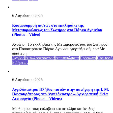
6 Αυγούστου 2026
Κοσμοσυρροή πιστών στο εκκλησάκι της
Μεταμορφώσεως του Σωτήρος στο Πάρκο Αγρινίου
(Photos – Video)
Αγρίνιο : Το εκκλησάκι της Μεταμορφώσεως του Σωτήρος
στο Παπαστράτειο Πάρκο Αγρινίου γιορτάζει σήμερα Με
ιδιαίτερη...
Αγρίνιο
Αιτωλοακαρνανία
Αποτυπώματα
Πρόσωπα
Πρωτοσέ
Ειδήσεων
6 Αυγούστου 2026
Αγγελόκαστρο: Πλήθος πιστών στην πανήγυρη της Ι. Μ.
Παντοκράτορος στο Αγγελόκαστρο – Αρχιερατική Θεία
Λειτουργία (Photos – Videos)
Με θρησκευτική ευλάβεια και σε κλίμα κατάνυξης