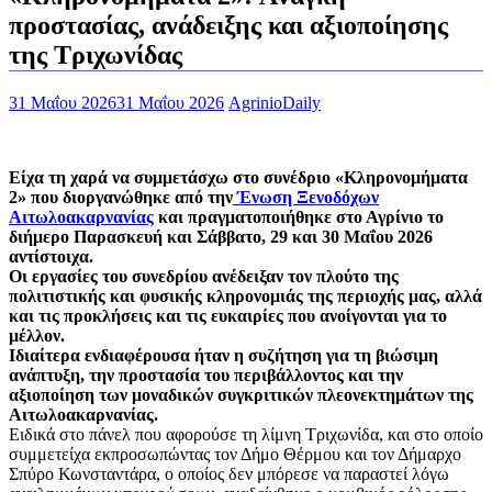
προστασίας, ανάδειξης και αξιοποίησης
της Tριχωνίδας
31 Μαΐου 2026
31 Μαΐου 2026
AgrinioDaily
Είχα τη χαρά να συμμετάσχω στο συνέδριο «Κληρονομήματα
2» που διοργανώθηκε από την
Ένωση Ξενοδόχων
Αιτωλοακαρνανίας
και πραγματοποιήθηκε στο Αγρίνιο το
διήμερο Παρασκευή και Σάββατο, 29 και 30 Μαΐου 2026
αντίστοιχα.
Οι εργασίες του συνεδρίου ανέδειξαν τον πλούτο της
πολιτιστικής και φυσικής κληρονομιάς της περιοχής μας, αλλά
και τις προκλήσεις και τις ευκαιρίες που ανοίγονται για το
μέλλον.
Ιδιαίτερα ενδιαφέρουσα ήταν η συζήτηση για τη βιώσιμη
ανάπτυξη, την προστασία του περιβάλλοντος και την
αξιοποίηση των μοναδικών συγκριτικών πλεονεκτημάτων της
Αιτωλοακαρνανίας.
Ειδικά στο πάνελ που αφορούσε τη λίμνη Τριχωνίδα, και στο οποίο
συμμετείχα εκπροσωπώντας τον Δήμο Θέρμου και τον Δήμαρχο
Σπύρο Κωνσταντάρα, ο οποίος δεν μπόρεσε να παραστεί λόγω