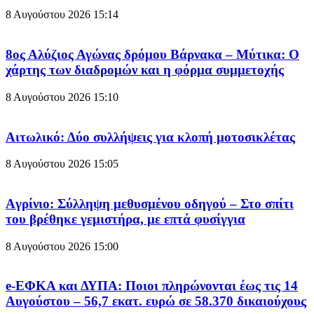
8 Αυγούστου 2026
15:14
8ος Αλύζιος Αγώνας δρόμου Βάρνακα – Μύτικα: Ο
χάρτης των διαδρομών και η φόρμα συμμετοχής
8 Αυγούστου 2026
15:10
Aιτωλικό: Δύο συλλήψεις για κλοπή μοτοσικλέτας
8 Αυγούστου 2026
15:05
Aγρίνιο: Σύλληψη μεθυσμένου οδηγού – Στο σπίτι
του βρέθηκε γεμιστήρα, με επτά φυσίγγια
8 Αυγούστου 2026
15:00
e-ΕΦΚΑ και ΔΥΠΑ: Ποιοι πληρώνονται έως τις 14
Αυγούστου – 56,7 εκατ. ευρώ σε 58.370 δικαιούχους