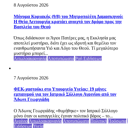
8 Αυγούστου 2026
Μήνυμα Κυριακής (9/8) του Μητροπολίτη Δαμασκηνού:
Η Θεία Λειτουργία κρατάει ανοιχτό τον δρόμο προς την
Βασιλεία του Θεού
Όπως διδάσκουν οι Άγιοι Πατέρες μας, η Εκκλησία μας
αποτελεί μυστήριο, διότι έχει ως ιδρυτή και θεμέλιο τον
ενανθρωπήσαντα Υιό και Λόγο του Θεού. Τί μεγαλύτερο
μυστήριο μπορεί...
Αιτωλοακαρνανία
Αποτυπώματα
Ροή Ειδήσεων
7 Αυγούστου 2026
ΦΕΚ-χαστούκι στο Υπουργείο Υγείας: 19 μήνες
εμπαιγμού για τον Ιατρικό Σύλλογο Αγρινίου από τον
Άδωνι Γεωργιάδη
Ο Άδωνις Γεωργιάδης «θυμήθηκε» τον Ιατρικό Σύλλογο
μόνο όταν οι καταγγελίες έγιναν πολιτικό βάρος – το...
Αγρίνιο
Αιτωλοακαρνανία
Αποτυπώματα
Πολιτική
Πρόσωπα
Ειδήσεων
Υγεία