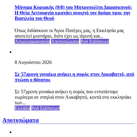
Μήνυμα Κυριακής (9/8) του Μητροπολίτη Δαμασκηνού:
Η Θεία Λειτουργία κρατάει ανοιχτό τον δρόμο προς την
Βασιλεία του Θεού
Όπως διδάσκουν οι Άγιοι Πατέρες μας, η Εκκλησία μας
αποτελεί μυστήριο, διότι έχει ως ιδρυτή και...
Αιτωλοακαρνανία
Αποτυπώματα
Ροή Ειδήσεων
8 Αυγούστου 2026
Σε 57χρονη γυναίκα ανήκει η σορός στον Λυκαβηττό, από
πτώση ο θάνατος
Σε 57χρονη γυναίκα ανήκει η σορός που εντοπίστηκε
νωρίτερα σε σπηλιά στον Λυκαβηττό, κοντά στο εκκλησάκι
των...
Ελλάδα
Ροή Ειδήσεων
Αποτυπώματα