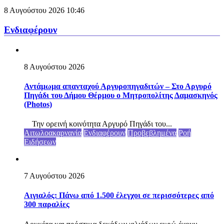
8 Αυγούστου 2026
10:46
Ενδιαφέρουν
8 Αυγούστου 2026
Αντάμωμα απανταχού Αργυροπηγαδιτών – Στο Αργυρό
Πηγάδι του Δήμου Θέρμου ο Μητροπολίτης Δαμασκηνός
(Photos)
Την ορεινή κοινότητα Αργυρό Πηγάδι του...
Αιτωλοακαρνανία
Ενδιαφέρουν
Προβεβλημένα
Ροή
Ειδήσεων
7 Αυγούστου 2026
Αιγιαλός: Πάνω από 1.500 έλεγχοι σε περισσότερες από
300 παραλίες