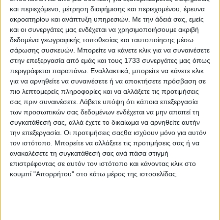
Λίγο μετά τις 6 το απόγευμα της Πέμπτης μια 81χρονη
και περιεχόμενο, μέτρηση διαφήμισης και περιεχομένου, έρευνα
γυναίκα κάλεσε την Άμεση Δράση και κατήγγειλε πως ο γιος
ακροατηρίου και ανάπτυξη υπηρεσιών.
Με την άδειά σας, εμείς
της, με τον οποίο μένει μαζί σε διαμέρισμα πολυκατοικίας
και οι συνεργάτες μας ενδέχεται να χρησιμοποιήσουμε ακριβή
δεδομένα γεωγραφικής τοποθεσίας και ταυτοποίησης μέσω
επί της οδού Σουλιωτών, την χτύπησε. Παράλληλα η
σάρωσης συσκευών. Μπορείτε να κάνετε κλικ για να συναινέσετε
81χρονη πληροφόρησε τις αρχές πως ο 55χρονος είναι
στην επεξεργασία από εμάς και τους 1733 συνεργάτες μας όπως
χρήστης ουσιών και ότι μέσα στο σπίτι υπάρχει όπλο.
περιγράφεται παραπάνω. Εναλλακτικά, μπορείτε να κάνετε κλικ
για να αρνηθείτε να συναινέσετε ή να αποκτήσετε πρόσβαση σε
Νέος Κόσμος: Συνελήφθη ο ένοπλος άνδρας που είχε
πιο λεπτομερείς πληροφορίες και να αλλάξετε τις προτιμήσεις
ταμπουρωθεί στο σπίτι του αφού επιτέθηκε στη μητέρα του
σας πριν συναινέσετε.
Λάβετε υπόψη ότι κάποια επεξεργασία
Νέος Κόσμος: Συνελήφθη ο ένοπλος άνδρας που είχε
των προσωπικών σας δεδομένων ενδέχεται να μην απαιτεί τη
ταμπουρωθεί στο σπίτι του αφού επιτέθηκε στη μητέρα του
συγκατάθεσή σας, αλλά έχετε το δικαίωμα να αρνηθείτε αυτήν
την επεξεργασία. Οι προτιμήσεις σαςθα ισχύουν μόνο για αυτόν
τον ιστότοπο. Μπορείτε να αλλάξετε τις προτιμήσεις σας ή να
ανακαλέσετε τη συγκατάθεσή σας ανά πάσα στιγμή
Στο σημείο έσπευσαν άμεσα αστυνομικές δυνάμεις και
επιστρέφοντας σε αυτόν τον ιστότοπο και κάνοντας κλικ στο
ειδικός διαπραγματευτής της ΕΛΑΣ, οι οποίοι
κουμπί "Απορρήτου" στο κάτω μέρος της ιστοσελίδας.
προσπαθούσαν να τον πείσουν να παραδώσει το όπλο
και να εξέλθει με ασφάλεια από το σπίτι. Σύμφωνα με
πληροφορίες από αστυνομικές πηγές, ο 55χρονος, που
φέρεται να αντιμετωπίζει ψυχολογικά προβλήματα, δεν