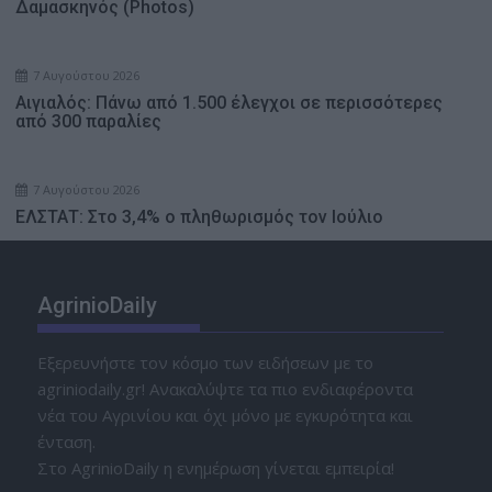
Δαμασκηνός (Photos)
7 Αυγούστου 2026
Αιγιαλός: Πάνω από 1.500 έλεγχοι σε περισσότερες
από 300 παραλίες
7 Αυγούστου 2026
ΕΛΣΤΑΤ: Στο 3,4% ο πληθωρισμός τον Ιούλιο
AgrinioDaily
Εξερευνήστε τον κόσμο των ειδήσεων με το
agriniodaily.gr! Ανακαλύψτε τα πιο ενδιαφέροντα
νέα του Αγρινίου και όχι μόνο με εγκυρότητα και
ένταση.
Στο AgrinioDaily η ενημέρωση γίνεται εμπειρία!