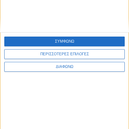
8 Αυγούστου 2026
Μήνυμα Κυριακής (9/8) του Μητροπολίτη Δαμασκηνού: Η Θεία
Λειτουργία κρατάει ανοιχτό τον δρόμο προς την Βασιλεία
ΣΥΜΦΩΝΩ
του Θεού
ΠΕΡΙΣΣΟΤΕΡΕΣ ΕΠΙΛΟΓΕΣ
ΔΙΑΦΩΝΩ