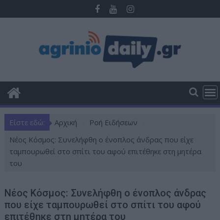
Π
ε
ρ
ά
σ
τ
ε
σ
τ
ο
Είστε εδώ:
Αρχική
Ροή Ειδήσεων
π
ε
Νέος Κόσμος: Συνελήφθη ο ένοπλος άνδρας που είχε
ρ
ταμπουρωθεί στο σπίτι του αφού επιτέθηκε στη μητέρα
ι
του
ε
χ
Νέος Κόσμος: Συνελήφθη ο ένοπλος άνδρας
ό
που είχε ταμπουρωθεί στο σπίτι του αφού
μ
επιτέθηκε στη μητέρα του
ε