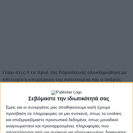
Γύρω στις 9 το πρωί της Παρασκευής ολοκληρώθηκε με
επιτυχία η επιχείρηση της Αστυνομίας και ο άνδρας,
που παρέμενε επί πολλές ώρες κλεισμένος στο σπίτι
και οπλισμένος με κυνηγετική καραμπίνα, δεσμεύτηκε
Σεβόμαστε την ιδιωτικότητά σας
και συνελήφθη.
Εμείς και οι συνεργάτες μας αποθηκεύουμε και/ή έχουμε
Θρίλερ στον Νέο Κόσμο: Έληξε η ομηρία της 81χρονης
πρόσβαση σε πληροφορίες σε μια συσκευή, όπως τα cookies,
και επεξεργαζόμαστε προσωπικά δεδομένα, όπως μοναδικοί
Το χρονικό της υπόθεσης
αναγνωριστικοί και προσαρμοσμένες πληροφορίες που
αποστέλλονται από μια συσκευή για εξατομικευμένες διαφημίσεις