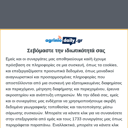
Σεβόμαστε την ιδιωτικότητά σας
Σύμφωνα με το thenewspaper.gr, η άτυχη γυναίκα,
μητέρα δύο παιδιών και εργαζόμενη στον Αλμυρό,
Εμείς και οι συνεργάτες μας αποθηκεύουμε και/ή έχουμε
κινούνταν με το δίκυκλο όχημά της σε αγροτικό δρόμο,
πρόσβαση σε πληροφορίες σε μια συσκευή, όπως τα cookies,
και επεξεργαζόμαστε προσωπικά δεδομένα, όπως μοναδικοί
όταν – κάτω από αδιευκρίνιστες μέχρι στιγμής
αναγνωριστικοί και προσαρμοσμένες πληροφορίες που
συνθήκες – έχασε τον έλεγχο και εξετράπη της πορείας
αποστέλλονται από μια συσκευή για εξατομικευμένες διαφημίσεις
της, καταλήγοντας σε παρακείμενη αγροτική έκταση.
και περιεχόμενο, μέτρηση διαφήμισης και περιεχομένου, έρευνα
ακροατηρίου και ανάπτυξη υπηρεσιών.
Με την άδειά σας, εμείς
Λίγα μέτρα αργότερα, το όχημα ανετράπη, με αποτέλεσμα να
και οι συνεργάτες μας ενδέχεται να χρησιμοποιήσουμε ακριβή
την καταπλακώσει και να της προκαλέσει σοβαρότατα
δεδομένα γεωγραφικής τοποθεσίας και ταυτοποίησης μέσω
τραύματα, κυρίως στο κεφάλι.
σάρωσης συσκευών. Μπορείτε να κάνετε κλικ για να συναινέσετε
στην επεξεργασία από εμάς και τους 1733 συνεργάτες μας όπως
Άμεσα στο σημείο έσπευσε ασθενοφόρο του ΕΚΑΒ, που τη
περιγράφεται παραπάνω. Εναλλακτικά, μπορείτε να κάνετε κλικ