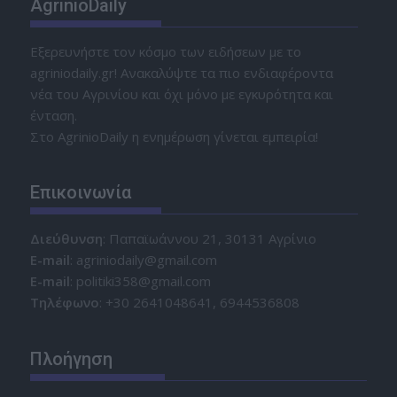
AgrinioDaily
Εξερευνήστε τον κόσμο των ειδήσεων με το
agriniodaily.gr! Ανακαλύψτε τα πιο ενδιαφέροντα
νέα του Αγρινίου και όχι μόνο με εγκυρότητα και
ένταση.
Στο AgrinioDaily η ενημέρωση γίνεται εμπειρία!
Επικοινωνία
Διεύθυνση
: Παπαϊωάννου 21, 30131 Αγρίνιο
Ε-mail
: agriniodaily@gmail.com
Ε-mail
: politiki358@gmail.com
Τηλέφωνο
: +30 2641048641, 6944536808
Πλοήγηση