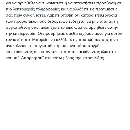
μετέφερε στο Κέντρο Υγείας Αλμυρού, όπου διαπιστώθηκε ο
για να αρνηθείτε να συναινέσετε ή να αποκτήσετε πρόσβαση σε
θάνατός της.
πιο λεπτομερείς πληροφορίες και να αλλάξετε τις προτιμήσεις
σας πριν συναινέσετε.
Λάβετε υπόψη ότι κάποια επεξεργασία
Την προανάκριση για τα ακριβή αίτια του δυστυχήματος έχει
των προσωπικών σας δεδομένων ενδέχεται να μην απαιτεί τη
αναλάβει το Αστυνομικό Τμήμα Αλμυρού.
συγκατάθεσή σας, αλλά έχετε το δικαίωμα να αρνηθείτε αυτήν
την επεξεργασία. Οι προτιμήσεις σαςθα ισχύουν μόνο για αυτόν
www.protothema.gr
τον ιστότοπο. Μπορείτε να αλλάξετε τις προτιμήσεις σας ή να
ανακαλέσετε τη συγκατάθεσή σας ανά πάσα στιγμή
επιστρέφοντας σε αυτόν τον ιστότοπο και κάνοντας κλικ στο
κουμπί "Απορρήτου" στο κάτω μέρος της ιστοσελίδας.