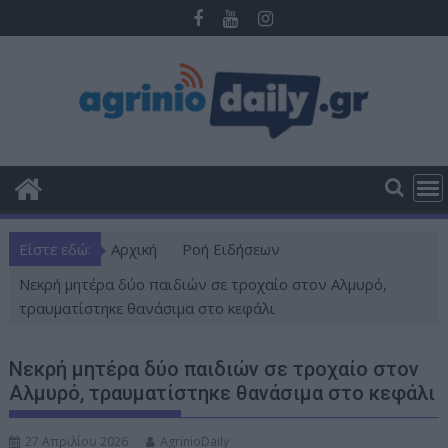
Π
ε
ρ
ά
σ
τ
ε
σ
τ
ο
Είστε εδώ:
Αρχική
Ροή Ειδήσεων
π
ε
Νεκρή μητέρα δύο παιδιών σε τροχαίο στον Αλμυρό,
ρ
τραυματίστηκε θανάσιμα στο κεφάλι
ι
ε
Νεκρή μητέρα δύο παιδιών σε τροχαίο στον
χ
Αλμυρό, τραυματίστηκε θανάσιμα στο κεφάλι
ό
μ
27 Απριλίου 2026
AgrinioDaily
ε