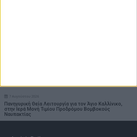
Ενδιαφέρουν
7 Αυγούστου 2026
Αιγιαλός: Πάνω από 1.500 έλεγχοι σε περισσότερες
από 300 παραλίες
7 Αυγούστου 2026
ΕΛΣΤΑΤ: Στο 3,4% ο πληθωρισμός τον Ιούλιο
7 Αυγούστου 2026
Πανηγυρική Θεία Λειτουργία για τον Άγιο Καλλίνικο,
στην Ιερά Μονή Τιμίου Προδρόμου Βομβοκούς
Ναυπακτίας