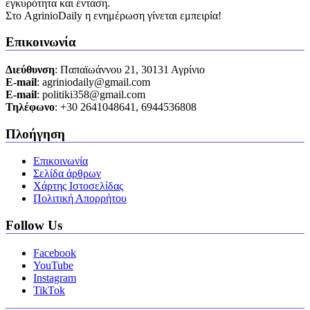
εγκυρότητα και ένταση.
Στο AgrinioDaily η ενημέρωση γίνεται εμπειρία!
Επικοινωνία
Διεύθυνση
: Παπαϊωάννου 21, 30131 Αγρίνιο
Ε-mail
: agriniodaily@gmail.com
Ε-mail
: politiki358@gmail.com
Τηλέφωνο
: +30 2641048641, 6944536808
Πλοήγηση
Επικοινωνία
Σελίδα άρθρων
Χάρτης Ιστοσελίδας
Πολιτική Απορρήτου
Follow Us
Facebook
YouTube
Instagram
TikTok