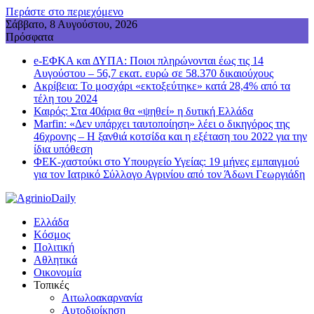
Περάστε στο περιεχόμενο
Σάββατο, 8 Αυγούστου, 2026
Πρόσφατα
e-ΕΦΚΑ και ΔΥΠΑ: Ποιοι πληρώνονται έως τις 14
Αυγούστου – 56,7 εκατ. ευρώ σε 58.370 δικαιούχους
Ακρίβεια: Το μοσχάρι «εκτοξεύτηκε» κατά 28,4% από τα
τέλη του 2024
Καιρός: Στα 40άρια θα «ψηθεί» η δυτική Ελλάδα
Marfin: «Δεν υπάρχει ταυτοποίηση» λέει ο δικηγόρος της
46χρονης – Η ξανθιά κοτσίδα και η εξέταση του 2022 για την
ίδια υπόθεση
ΦΕΚ-χαστούκι στο Υπουργείο Υγείας: 19 μήνες εμπαιγμού
για τον Ιατρικό Σύλλογο Αγρινίου από τον Άδωνι Γεωργιάδη
Ελλάδα
Κόσμος
Πολιτική
Αθλητικά
Οικονομία
Τοπικές
Αιτωλοακαρνανία
Αυτοδιοίκηση