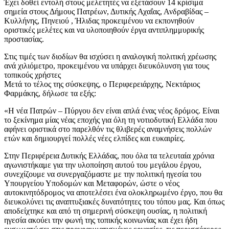
Έχει δοθεί εντολή στους μελετητές να εξετάσουν 14 κρίσιμα
σημεία στους Δήμους Πατρέων, Δυτικής Αχαΐας, Ανδραβίδας –
Κυλλήνης, Πηνειού , Ήλιδας προκειμένου να εκπονηθούν
οριστικές μελέτες και να υλοποιηθούν έργα αντιπλημμυρικής
προστασίας.
Στις τιμές των διοδίων θα ισχύσει η αναλογική πολιτική χρέωσης
ανά χιλιόμετρο, προκειμένου να υπάρχει διευκόλυνση για τους
τοπικούς χρήστες
Μετά το τέλος της σύσκεψης, ο Περιφερειάρχης, Νεκτάριος
Φαρμάκης, δήλωσε τα εξής:
«Η νέα Πατρών – Πύργου δεν είναι απλά ένας νέος δρόμος. Είναι
το ξεκίνημα μίας νέας εποχής για όλη τη νοτιοδυτική Ελλάδα που
αφήνει οριστικά στο παρελθόν τις θλιβερές αναμνήσεις πολλών
ετών και δημιουργεί πολλές νέες ελπίδες και ευκαιρίες.
Στην Περιφέρεια Δυτικής Ελλάδας, που όλα τα τελευταία χρόνια
αγωνιστήκαμε για την υλοποίηση αυτού του μεγάλου έργου,
συνεχίζουμε να συνεργαζόμαστε με την πολιτική ηγεσία του
Υπουργείου Υποδομών και Μεταφορών, ώστε ο νέος
αυτοκινητόδρομος να αποτελέσει ένα ολοκληρωμένο έργο, που θα
διευκολύνει τις αναπτυξιακές δυνατότητες του τόπου μας. Και όπως
αποδείχτηκε και από τη σημερινή σύσκεψη ουσίας, η πολιτική
ηγεσία ακούει την φωνή της τοπικής κοινωνίας και έχει ήδη