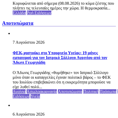
Κορυφώνεται από σήμερα (08.08.2026) το κύμα ζέστης που
πλήττει τις τελευταίες ημέρες την χώρα. Η θερμοκρασία...
Ελλάδα
Ροή Ειδήσεων
Αποτυπώματα
7 Αυγούστου 2026
ΦΕΚ-χαστούκι στο Υπουργείο Υγείας: 19 μήνες
εμπαιγμού για τον Ιατρικό Σύλλογο Αγρινίου από τον
Άδωνι Γεωργιάδη
Ο Άδωνις Γεωργιάδης «θυμήθηκε» τον Ιατρικό Σύλλογο
μόνο όταν οι καταγγελίες έγιναν πολιτικό βάρος – το ΦΕΚ
του Ιουλίου επιβεβαιώνει ότι η εκκρεμότητα μπορούσε να
είχε λυθεί πολύ...
Αγρίνιο
Αιτωλοακαρνανία
Αποτυπώματα
Πολιτική
Πρόσωπα
Ειδήσεων
Υγεία
6 Αυγούστου 2026