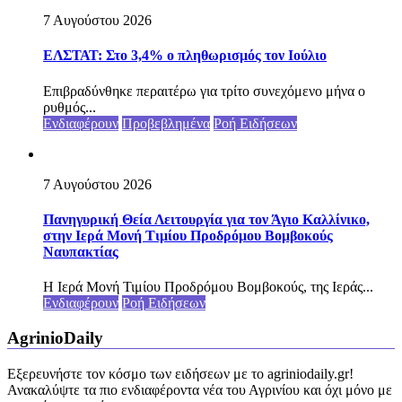
7 Αυγούστου 2026
ΕΛΣΤΑΤ: Στο 3,4% ο πληθωρισμός τον Ιούλιο
Επιβραδύνθηκε περαιτέρω για τρίτο συνεχόμενο μήνα ο
ρυθμός...
Ενδιαφέρουν
Προβεβλημένα
Ροή Ειδήσεων
7 Αυγούστου 2026
Πανηγυρική Θεία Λειτουργία για τον Άγιο Καλλίνικο,
στην Ιερά Μονή Τιμίου Προδρόμου Βομβοκούς
Ναυπακτίας
Η Ιερά Μονή Τιμίου Προδρόμου Βομβοκούς, της Ιεράς...
Ενδιαφέρουν
Ροή Ειδήσεων
AgrinioDaily
Εξερευνήστε τον κόσμο των ειδήσεων με το agriniodaily.gr!
Ανακαλύψτε τα πιο ενδιαφέροντα νέα του Αγρινίου και όχι μόνο με