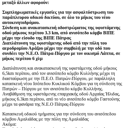
μεταξύ άλλων αφορούν:
Συμπληρωματικές εργασίες για την ασφαλτόστρωση του
παράπλευρου οδικού δικτύου, σε όλο το μήκος του νέου
αυτοκινητοδρόμου.
Σύνδεση και ανακατασκευή οδοστρώματος της υφιστάμενης
οδού μήκους περίπου 3.3 km, από ανισόπεδο κόμβο ΒΙΠΕ
μέχρι την είσοδο της ΒΙΠΕ Πάτρας
Διαπλάτυνση της υφιστάμενης οδού από την πύλη του
αεροδρομίου Αράξου μέχρι την συμβολή με την οδό που
συνδέει την Ν.Ε.Ο. Πάτρα-Πύργου με τον οικισμό Λάππα, σε
μήκος περίπου 6 χλμ
Διαπλάτυνση και ανακατασκευή της υφιστάμενης οδού μήκους
6,5km περίπου, από τον ανισόπεδο κόμβο Κυλλήνης μέχρι τη
διασταύρωση με την Π.Ε.Ο. Πατρών-Πύργου, με παράλληλη
κατασκευή νέου Ισόπεδου Κυκλικού Κόμβου για τη σύνδεση της
Πατρών – Πύργου με τον ανισόπεδο κόμβο Κυλλήνης.
Αναβάθμιση της υφιστάμενης επαρχιακής οδού Αρχαίας Ήλιδας,
μήκους 6.3km περίπου, από το νέο ανισόπεδο κόμβο Γαστούνης
μέχρι τα φανάρια της Ν.Ε.Ο Πάτρας-Πύργου
Κατασκευή οδικού τμήματος για την σύνδεση του ανισόπεδου
κόμβου Αμαλιάδας με την πόλη της Αμαλιάδας
Ακόμα: