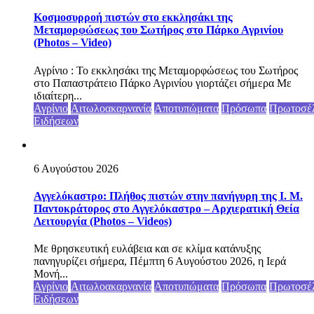
Κοσμοσυρροή πιστών στο εκκλησάκι της
Μεταμορφώσεως του Σωτήρος στο Πάρκο Αγρινίου
(Photos – Video)
Αγρίνιο : Το εκκλησάκι της Μεταμορφώσεως του Σωτήρος
στο Παπαστράτειο Πάρκο Αγρινίου γιορτάζει σήμερα Με
ιδιαίτερη...
Αγρίνιο
Αιτωλοακαρνανία
Αποτυπώματα
Πρόσωπα
Πρωτοσέ
Ειδήσεων
6 Αυγούστου 2026
Αγγελόκαστρο: Πλήθος πιστών στην πανήγυρη της Ι. Μ.
Παντοκράτορος στο Αγγελόκαστρο – Αρχιερατική Θεία
Λειτουργία (Photos – Videos)
Με θρησκευτική ευλάβεια και σε κλίμα κατάνυξης
πανηγυρίζει σήμερα, Πέμπτη 6 Αυγούστου 2026, η Ιερά
Μονή...
Αγρίνιο
Αιτωλοακαρνανία
Αποτυπώματα
Πρόσωπα
Πρωτοσέ
Ειδήσεων