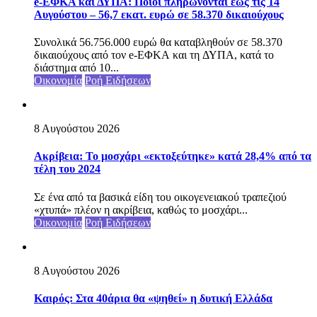
e-ΕΦΚΑ και ΔΥΠΑ: Ποιοι πληρώνονται έως τις 14
Αυγούστου – 56,7 εκατ. ευρώ σε 58.370 δικαιούχους
Συνολικά 56.756.000 ευρώ θα καταβληθούν σε 58.370
δικαιούχους από τον e-ΕΦΚΑ και τη ΔΥΠΑ, κατά το
διάστημα από 10...
Οικονομία
Ροή Ειδήσεων
8 Αυγούστου 2026
Ακρίβεια: Το μοσχάρι «εκτοξεύτηκε» κατά 28,4% από τα
τέλη του 2024
Σε ένα από τα βασικά είδη του οικογενειακού τραπεζιού
«χτυπά» πλέον η ακρίβεια, καθώς το μοσχάρι...
Οικονομία
Ροή Ειδήσεων
8 Αυγούστου 2026
Καιρός: Στα 40άρια θα «ψηθεί» η δυτική Ελλάδα