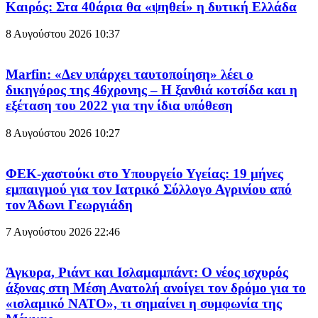
Καιρός: Στα 40άρια θα «ψηθεί» η δυτική Ελλάδα
8 Αυγούστου 2026
10:37
Marfin: «Δεν υπάρχει ταυτοποίηση» λέει ο
δικηγόρος της 46χρονης – Η ξανθιά κοτσίδα και η
εξέταση του 2022 για την ίδια υπόθεση
8 Αυγούστου 2026
10:27
ΦΕΚ-χαστούκι στο Υπουργείο Υγείας: 19 μήνες
εμπαιγμού για τον Ιατρικό Σύλλογο Αγρινίου από
τον Άδωνι Γεωργιάδη
7 Αυγούστου 2026
22:46
Άγκυρα, Ριάντ και Ισλαμαμπάντ: Ο νέος ισχυρός
άξονας στη Μέση Ανατολή ανοίγει τον δρόμο για το
«ισλαμικό ΝΑΤΟ», τι σημαίνει η συμφωνία της