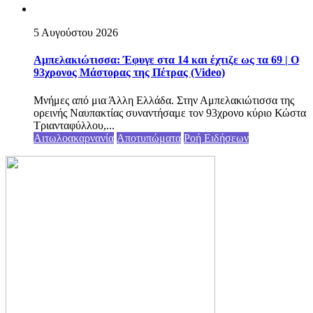
5 Αυγούστου 2026
Αμπελακιώτισσα: Έφυγε στα 14 και έχτιζε ως τα 69 | Ο
93χρονος Μάστορας της Πέτρας (Video)
Μνήμες από μια Άλλη Ελλάδα. Στην Αμπελακιώτισσα της
ορεινής Ναυπακτίας συναντήσαμε τον 93χρονο κύριο Κώστα
Τριανταφύλλου,...
Αιτωλοακαρνανία
Αποτυπώματα
Ροή Ειδήσεων