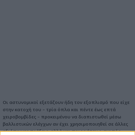
Οι αστυνομικοί εξετάζουν ήδη τον εξοπλισμό που είχε
στην κατοχή του – τρία όπλα και πέντε έως επτά
χειροβομβίδες – προκειμένου να διαπιστωθεί μέσω
βαλλιστικών ελέγχων αν έχει χρησιμοποιηθεί σε άλλες
αξιόποινες πράξεις, αλλά και ποιος ήταν ο σκοπός