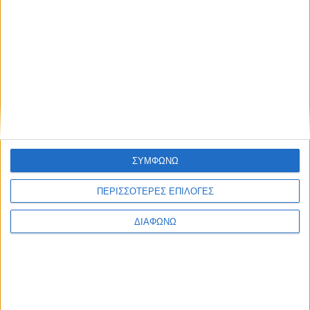
6 Αυγούστου 2026
Κοσμοσυρροή πιστών στο εκκλησάκι της Μεταμορφώσεως
του Σωτήρος στο Πάρκο Αγρινίου (Photos – Video)
ΣΥΜΦΩΝΩ
ΠΕΡΙΣΣΟΤΕΡΕΣ ΕΠΙΛΟΓΕΣ
ΔΙΑΦΩΝΩ