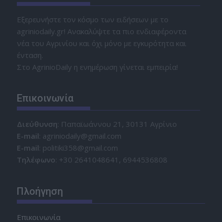
Εξερευνήστε τον κόσμο των ειδήσεων με το
agriniodaily.gr! Ανακαλύψτε τα πιο ενδιαφέροντα
νέα του Αγρινίου και όχι μόνο με εγκυρότητα και
ένταση.
Στο AgrinioDaily η ενημέρωση γίνεται εμπειρία!
Επικοινωνία
Διεύθυνση
: Παπαϊωάννου 21, 30131 Αγρίνιο
Ε-mail
: agriniodaily@gmail.com
Ε-mail
: politiki358@gmail.com
Τηλέφωνο
: +30 2641048641, 6944536808
Πλοήγηση
Επικοινωνία