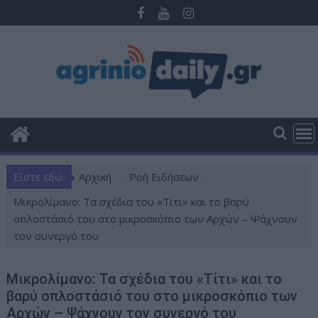
Π
ε
ρ
ά
σ
τ
ε
σ
τ
ο
Είστε εδώ:
Αρχική
Ροή Ειδήσεων
π
ε
Μικρολίμανο: Τα σχέδια του «Τίτι» και το βαρύ
ρ
οπλοστάσιό του στο μικροσκόπιο των Αρχών – Ψάχνουν
ι
τον συνεργό του
ε
χ
Μικρολίμανο: Τα σχέδια του «Τίτι» και το
ό
βαρύ οπλοστάσιό του στο μικροσκόπιο των
μ
Αρχών – Ψάχνουν τον συνεργό του
ε