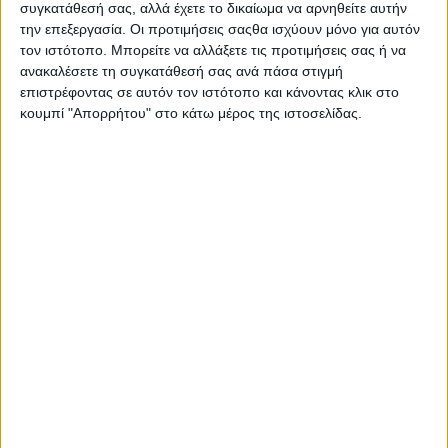
συγκατάθεσή σας, αλλά έχετε το δικαίωμα να αρνηθείτε αυτήν
Πλοήγηση άρθρων
την επεξεργασία. Οι προτιμήσεις σαςθα ισχύουν μόνο για αυτόν
τον ιστότοπο. Μπορείτε να αλλάξετε τις προτιμήσεις σας ή να
Σύσκεψη Ν. Φαρμάκη – Λ. Μενδώνη – Έτοιμη η μελέτη για το
ανακαλέσετε τη συγκατάθεσή σας ανά πάσα στιγμή
Διαχρονικό Μουσείο στις καπναποθήκες Παπαπέτρου
επιστρέφοντας σε αυτόν τον ιστότοπο και κάνοντας κλικ στο
Η «Διέξοδος» ανοίγει την «αυλαία» των Γιορτών με την έκθεση
«Ελλήνων Αίμα»
κουμπί "Απορρήτου" στο κάτω μέρος της ιστοσελίδας.
Σχετικές δημοσιεύσεις