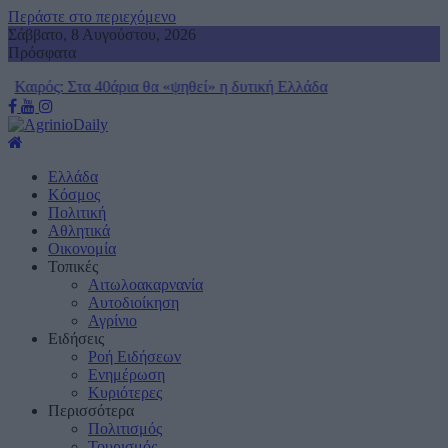
Περάστε στο περιεχόμενο
Σάββατο, 8 Αυγούστου, 2026
Πρόσφατα
 θα «ψηθεί» η δυτική Ελλάδα
Marfin: «Δεν υπάρχε
– Η ξανθιά κοτσίδα κ
Ελλάδα
Κόσμος
Πολιτική
Αθλητικά
Οικονομία
Τοπικές
Αιτωλοακαρνανία
Αυτοδιοίκηση
Αγρίνιο
Ειδήσεις
Ροή Ειδήσεων
Ενημέρωση
Κυριότερες
Περισσότερα
Πολιτισμός
Τουρισμός