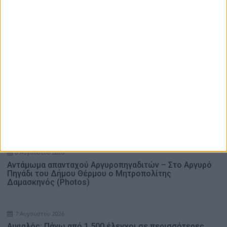
8ος Αλύζιος Αγώνας δρόμου Βάρνακα – Μύτικα: Ο χάρτης
των διαδρομών και η φόρμα συμμετοχής
Aιτωλικό: Δύο συλλήψεις για κλοπή μοτοσικλέτας
Aγρίνιο: Σύλληψη μεθυσμένου οδηγού – Στο σπίτι του
βρέθηκε γεμιστήρα, με επτά φυσίγγια
e-ΕΦΚΑ και ΔΥΠΑ: Ποιοι πληρώνονται έως τις 14
Αυγούστου – 56,7 εκατ. ευρώ σε 58.370 δικαιούχους
Ενδιαφέρουν
8 Αυγούστου 2026
Αντάμωμα απανταχού Αργυροπηγαδιτών – Στο Αργυρό
Πηγάδι του Δήμου Θέρμου ο Μητροπολίτης
Δαμασκηνός (Photos)
7 Αυγούστου 2026
Αιγιαλός: Πάνω από 1.500 έλεγχοι σε περισσότερες