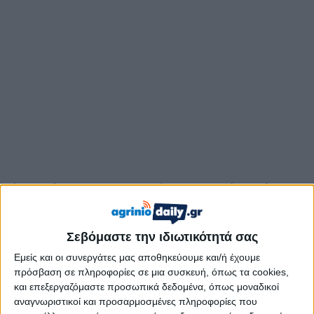
Λίγο μετά τις 15:00 το μεσημέρι οι τρεις φίλοι πήραν το
αυτοκίνητο της μητέρας του 15χρονου οδηγού, η οποία
μιλάει στο newsit.gr για το τροχαίο στην οδό
Σεβόμαστε την ιδιωτικότητά σας
Δημοκρατίας στη Λούτσα, όπου έχασε τη ζωή του ο
συνομήλικός του συνοδηγός. Όπως αναφέρει,
Εμείς και οι συνεργάτες μας αποθηκεύουμε και/ή έχουμε
εργαζόταν και δεν γνώριζε ότι ο γιος της είχε πάρει το
πρόσβαση σε πληροφορίες σε μια συσκευή, όπως τα cookies,
και επεξεργαζόμαστε προσωπικά δεδομένα, όπως μοναδικοί
αυτοκίνητο.
αναγνωριστικοί και προσαρμοσμένες πληροφορίες που