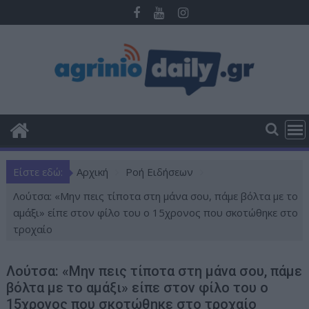
Π
ε
ρ
ά
σ
τ
ε
σ
τ
ο
Είστε εδώ:
Αρχική
Ροή Ειδήσεων
π
ε
Λούτσα: «Μην πεις τίποτα στη μάνα σου, πάμε βόλτα με το
ρ
αμάξι» είπε στον φίλο του ο 15χρονος που σκοτώθηκε στο
ι
τροχαίο
ε
χ
Λούτσα: «Μην πεις τίποτα στη μάνα σου, πάμε
ό
βόλτα με το αμάξι» είπε στον φίλο του ο
μ
15χρονος που σκοτώθηκε στο τροχαίο
ε