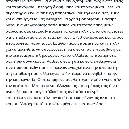
αποστέλλονται από μια συσκευή για εξατομικευμένες διαφημίσεις
και περιεχόμενο, μέτρηση διαφήμισης και περιεχομένου, έρευνα
Συγκλονισμένη δηλώνει ότι ο γιος της δεν είχε ξαναπάρει το
ακροατηρίου και ανάπτυξη υπηρεσιών.
Με την άδειά σας, εμείς
αμάξι και όπως της είπε ο γιος της, το πήρε με προτροπή του
και οι συνεργάτες μας ενδέχεται να χρησιμοποιήσουμε ακριβή
δεδομένα γεωγραφικής τοποθεσίας και ταυτοποίησης μέσω
φίλου του που σκοτώθηκε ακαριαία.
σάρωσης συσκευών. Μπορείτε να κάνετε κλικ για να συναινέσετε
στην επεξεργασία από εμάς και τους 1733 συνεργάτες μας όπως
Μετά το φονικό τροχαίο, ο 15χρονος οδηγός σε κατάσταση
περιγράφεται παραπάνω. Εναλλακτικά, μπορείτε να κάνετε κλικ
σοκ και βλέποντας τον φίλο του να εκσφενδονίζεται από το
για να αρνηθείτε να συναινέσετε ή να αποκτήσετε πρόσβαση σε
αυτοκίνητο και να σκοτώνεται ακαριαία, άρχισε να φωνάζει:
πιο λεπτομερείς πληροφορίες και να αλλάξετε τις προτιμήσεις
«Τι έκανα, τι έκανα, σκότωσα τον φίλο μου».
σας πριν συναινέσετε.
Λάβετε υπόψη ότι κάποια επεξεργασία
των προσωπικών σας δεδομένων ενδέχεται να μην απαιτεί τη
Ο 15χρονος -που νοσηλεύεται όπως και ο δεύτερος
συγκατάθεσή σας, αλλά έχετε το δικαίωμα να αρνηθείτε αυτήν
τραυματίας στο Παίδων «Αγλαΐα Κυριακού»-συνεχίζει να
την επεξεργασία. Οι προτιμήσεις σαςθα ισχύουν μόνο για αυτόν
βρίσκεται σε άσχημη ψυχολογική κατάσταση σύμφωνα με την
τον ιστότοπο. Μπορείτε να αλλάξετε τις προτιμήσεις σας ή να
μητέρα του, η οποία περιγράφει τα όσα της μετέφερε ο γιος
ανακαλέσετε τη συγκατάθεσή σας ανά πάσα στιγμή
της.
επιστρέφοντας σε αυτόν τον ιστότοπο και κάνοντας κλικ στο
κουμπί "Απορρήτου" στο κάτω μέρος της ιστοσελίδας.
«Ο γιος μου είναι χάλια από χθες, είναι σε τραγική
κατάσταση και έχει πάθει σοκ. Αυτή την στιγμή ζαλίζεται