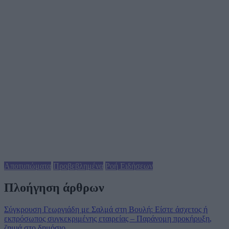
Αποτυπώματα
Προβεβλημένα
Ροή Ειδήσεων
Πλοήγηση άρθρων
Σύγκρουση Γεωργιάδη με Σαλμά στη Βουλή: Είστε άσχετος ή
εκπρόσωπος συγκεκριμένης εταιρείας – Παράνομη προκήρυξη,
ζημιά στο δημόσιο