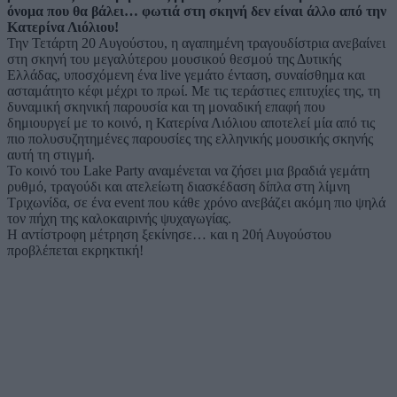
όνομα που θα βάλει… φωτιά στη σκηνή δεν είναι άλλο από την
Κατερίνα Λιόλιου!
Την Τετάρτη 20 Αυγούστου, η αγαπημένη τραγουδίστρια ανεβαίνει
στη σκηνή του μεγαλύτερου μουσικού θεσμού της Δυτικής
Ελλάδας, υποσχόμενη ένα live γεμάτο ένταση, συναίσθημα και
ασταμάτητο κέφι μέχρι το πρωί. Με τις τεράστιες επιτυχίες της, τη
δυναμική σκηνική παρουσία και τη μοναδική επαφή που
δημιουργεί με το κοινό, η Κατερίνα Λιόλιου αποτελεί μία από τις
πιο πολυσυζητημένες παρουσίες της ελληνικής μουσικής σκηνής
αυτή τη στιγμή.
Το κοινό του Lake Party αναμένεται να ζήσει μια βραδιά γεμάτη
ρυθμό, τραγούδι και ατελείωτη διασκέδαση δίπλα στη λίμνη
Τριχωνίδα, σε ένα event που κάθε χρόνο ανεβάζει ακόμη πιο ψηλά
τον πήχη της καλοκαιρινής ψυχαγωγίας.
Η αντίστροφη μέτρηση ξεκίνησε… και η 20ή Αυγούστου
προβλέπεται εκρηκτική!