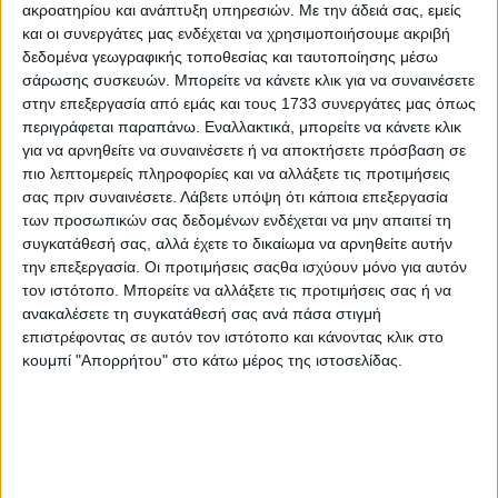
ακροατηρίου και ανάπτυξη υπηρεσιών.
Με την άδειά σας, εμείς
και οι συνεργάτες μας ενδέχεται να χρησιμοποιήσουμε ακριβή
9 Αυγούστου 2026
δεδομένα γεωγραφικής τοποθεσίας και ταυτοποίησης μέσω
σάρωσης συσκευών. Μπορείτε να κάνετε κλικ για να συναινέσετε
O Δημήτρης Κοτσόργιος που αποχώρησε από την Ελπίδα
στην επεξεργασία από εμάς και τους 1733 συνεργάτες μας όπως
της Καρυστιανού, της ζητά να τον προστατέψει:
περιγράφεται παραπάνω. Εναλλακτικά, μπορείτε να κάνετε κλικ
Καταγγέλλει μεθοδευμένη σπίλωση από μέλη του
για να αρνηθείτε να συναινέσετε ή να αποκτήσετε πρόσβαση σε
κόμματος
πιο λεπτομερείς πληροφορίες και να αλλάξετε τις προτιμήσεις
σας πριν συναινέσετε.
Λάβετε υπόψη ότι κάποια επεξεργασία
Απόπειρα μεθοδευμένης σπίλωσης της τιμής και της
των προσωπικών σας δεδομένων ενδέχεται να μην απαιτεί τη
υπόληψής του καταγγέλλει δημοσίως ο συνδικαλιστής ψαράς
Δημήτρης (Τάκης)...
συγκατάθεσή σας, αλλά έχετε το δικαίωμα να αρνηθείτε αυτήν
Πολιτική
Ροή Ειδήσεων
την επεξεργασία. Οι προτιμήσεις σαςθα ισχύουν μόνο για αυτόν
τον ιστότοπο. Μπορείτε να αλλάξετε τις προτιμήσεις σας ή να
ανακαλέσετε τη συγκατάθεσή σας ανά πάσα στιγμή
επιστρέφοντας σε αυτόν τον ιστότοπο και κάνοντας κλικ στο
κουμπί "Απορρήτου" στο κάτω μέρος της ιστοσελίδας.