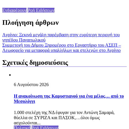
Ενδιαφέρουν
Ροή Ειδήσεων
Πλοήγηση άρθρων
Aγρίνιο: Ξεκινά μεγάλη παρέμβαση στην ευρύτερη περιοχή του
γηπέδου Παναιτωλικού
Συμμετοχή του Δήμου Ξηρομέρου στο Εργαστήριο του ΑΣΕΠ –
Λεωφορείο για μεταφορά υπαλλήλων και στελεχών στο Αγρίνιο
Σχετικές δημοσιεύσεις
6 Αυγούστου 2026
Η ανακοίνωση της Καρυστιανού για ένα μέλος… από το
Μεσολόγγι
1.000 στελέχη της ΝΔ έφυγαν για τον Αντώνη Σαμαρά,
θύελλα σε ΣΥΡΙΖΑ και ΠΑΣΟΚ,…όλοι όμως
ασχολούνται...
Πολιτική
Ροή Ειδήσεων