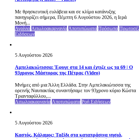
Με θρησκευτική ευλάβεια και σε κλίμα κατάνυξης
πανηγυρίζει σήμερα, Πέμπτη 6 Αυγούστου 2026, η Ιερά
Μονή...
Αγρίνιο
Αιτωλοακαρνανία
Αποτυπώματα
Πρόσωπα
Πρωτοσέ
Ειδήσεων
5 Αυγούστου 2026
Αμπελακιώτισσα: Έφυγε στα 14 και έχτιζε ως τα 69 | Ο
93χρονος Μάστορας της Πέτρας (Video)
Μνήμες από μια Άλλη Ελλάδα. Στην Αμπελακιώτισσα της
ορεινής Ναυπακτίας συναντήσαμε τον 93χρονο κύριο Κώστα
Τριανταφύλλου,...
Αιτωλοακαρνανία
Αποτυπώματα
Ροή Ειδήσεων
5 Αυγούστου 2026
Καστός, Κάλαμος: Ταξίδι στα καταπράσινα νησιά,