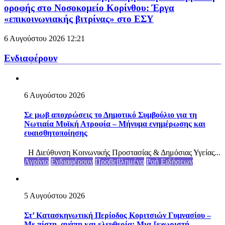
οροφής στο Νοσοκομείο Κορίνθου: Έργα
«επικοινωνιακής βιτρίνας» στο ΕΣΥ
6 Αυγούστου 2026
12:21
Ενδιαφέρουν
6 Αυγούστου 2026
Σε μωβ αποχρώσεις το Δημοτικό Συμβούλιο για τη
Νωτιαία Μυϊκή Ατροφία – Μήνυμα ενημέρωσης και
ευαισθητοποίησης
Η Διεύθυνση Κοινωνικής Προστασίας & Δημόσιας Υγείας...
Αγρίνιο
Ενδιαφέρουν
Προβεβλημένα
Ροή Ειδήσεων
5 Αυγούστου 2026
Στ’ Κατασκηνωτική Περίοδος Κοριτσιών Γυμνασίου –
Με πίστη, αγάπη και ελευθερία: Μια ξεχωριστή