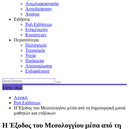
Αιτωλοακαρνανία
Αυτοδιοίκηση
Αγρίνιο
Ειδήσεις
Ροή Ειδήσεων
Ενημέρωση
Κυριότερες
Περισσότερα
Πολιτισμός
Τουρισμός
Υγεία
Πρόσωπα
Αποτυπώματα
Ενδιαφέρουν
Είστε εδώ:
Αρχική
Ροή Ειδήσεων
Η Έξοδος του Μεσολογγίου μέσα από τη δημιουργική ματιά
μαθητών και ενήλικων
Η Έξοδος του Μεσολογγίου μέσα από τη