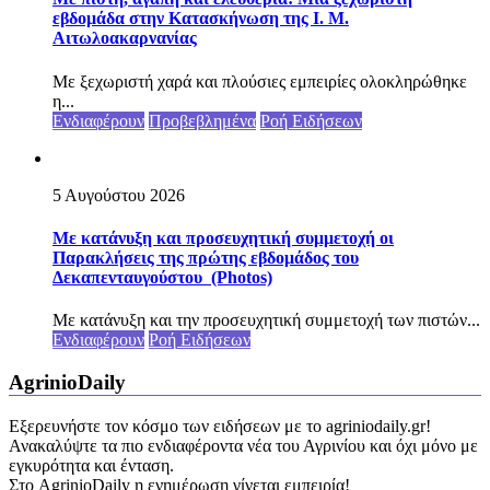
εβδομάδα στην Κατασκήνωση της Ι. Μ.
Αιτωλοακαρνανίας
Με ξεχωριστή χαρά και πλούσιες εμπειρίες ολοκληρώθηκε
η...
Ενδιαφέρουν
Προβεβλημένα
Ροή Ειδήσεων
5 Αυγούστου 2026
Με κατάνυξη και προσευχητική συμμετοχή οι
Παρακλήσεις της πρώτης εβδομάδος του
Δεκαπενταυγούστου (Photos)
Με κατάνυξη και την προσευχητική συμμετοχή των πιστών...
Ενδιαφέρουν
Ροή Ειδήσεων
AgrinioDaily
Εξερευνήστε τον κόσμο των ειδήσεων με το agriniodaily.gr!
Ανακαλύψτε τα πιο ενδιαφέροντα νέα του Αγρινίου και όχι μόνο με
εγκυρότητα και ένταση.
Στο AgrinioDaily η ενημέρωση γίνεται εμπειρία!