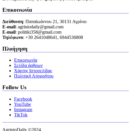
Επικοινωνία
Διεύθυνση
: Παπαϊωάννου 21, 30131 Αγρίνιο
Ε-mail
: agriniodaily@gmail.com
Ε-mail
: politiki358@gmail.com
Τηλέφωνο
: +30 2641048641, 6944536808
Πλοήγηση
Επικοινωνία
Σελίδα άρθρων
Χάρτης Ιστοσελίδας
Πολιτική Απορρήτου
Follow Us
Facebook
YouTube
Instagram
TikTok
AgrinioDaily ©2024