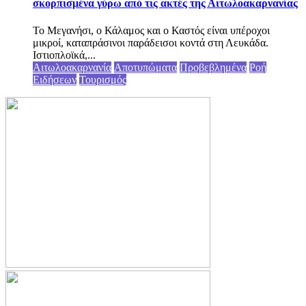
σκορπισμένα γύρω από τις ακτές της Αιτωλοακαρνανίας
Το Μεγανήσι, ο Κάλαμος και ο Καστός είναι υπέροχοι
μικροί, καταπράσινοι παράδεισοι κοντά στη Λευκάδα.
Ιστιοπλοϊκά,...
Αιτωλοακαρνανία
Αποτυπώματα
Προβεβλημένα
Ροή
Ειδήσεων
Τουρισμός