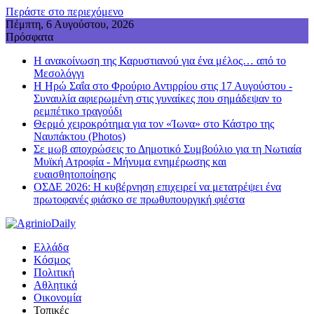
Περάστε στο περιεχόμενο
Πέμπτη, 6 Αυγούστου, 2026
Πρόσφατα
Η ανακοίνωση της Καρυστιανού για ένα μέλος… από το
Μεσολόγγι
Η Ηρώ Σαΐα στο Φρούριο Αντιρρίου στις 17 Αυγούστου -
Συναυλία αφιερωμένη στις γυναίκες που σημάδεψαν το
ρεμπέτικο τραγούδι
Θερμό χειροκρότημα για τον «Ίωνα» στο Κάστρο της
Ναυπάκτου (Photos)
Σε μωβ αποχρώσεις το Δημοτικό Συμβούλιο για τη Νωτιαία
Μυϊκή Ατροφία - Μήνυμα ενημέρωσης και
ευαισθητοποίησης
ΟΣΔΕ 2026: Η κυβέρνηση επιχειρεί να μετατρέψει ένα
πρωτοφανές φιάσκο σε πρωθυπουργική φιέστα
Ελλάδα
Κόσμος
Πολιτική
Αθλητικά
Οικονομία
Τοπικές