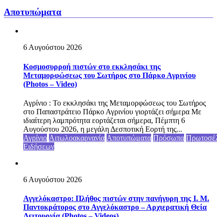
Αποτυπώματα
6 Αυγούστου 2026
Κοσμοσυρροή πιστών στο εκκλησάκι της
Μεταμορφώσεως του Σωτήρος στο Πάρκο Αγρινίου
(Photos – Video)
Αγρίνιο : Το εκκλησάκι της Μεταμορφώσεως του Σωτήρος
στο Παπαστράτειο Πάρκο Αγρινίου γιορτάζει σήμερα Με
ιδιαίτερη λαμπρότητα εορτάζεται σήμερα, Πέμπτη 6
Αυγούστου 2026, η μεγάλη Δεσποτική Εορτή της...
Αγρίνιο
Αιτωλοακαρνανία
Αποτυπώματα
Πρόσωπα
Πρωτοσέ
Ειδήσεων
6 Αυγούστου 2026
Αγγελόκαστρο: Πλήθος πιστών στην πανήγυρη της Ι. Μ.
Παντοκράτορος στο Αγγελόκαστρο – Αρχιερατική Θεία
Λειτουργία (Photos – Videos)