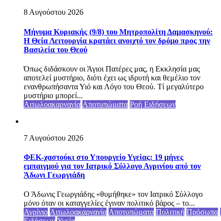
8 Αυγούστου 2026
Μήνυμα Κυριακής (9/8) του Μητροπολίτη Δαμασκηνού:
Η Θεία Λειτουργία κρατάει ανοιχτό τον δρόμο προς την
Βασιλεία του Θεού
Όπως διδάσκουν οι Άγιοι Πατέρες μας, η Εκκλησία μας
αποτελεί μυστήριο, διότι έχει ως ιδρυτή και θεμέλιο τον
ενανθρωπήσαντα Υιό και Λόγο του Θεού. Τί μεγαλύτερο
μυστήριο μπορεί...
Αιτωλοακαρνανία
Αποτυπώματα
Ροή Ειδήσεων
7 Αυγούστου 2026
ΦΕΚ-χαστούκι στο Υπουργείο Υγείας: 19 μήνες
εμπαιγμού για τον Ιατρικό Σύλλογο Αγρινίου από τον
Άδωνι Γεωργιάδη
Ο Άδωνις Γεωργιάδης «θυμήθηκε» τον Ιατρικό Σύλλογο
μόνο όταν οι καταγγελίες έγιναν πολιτικό βάρος – το...
Αγρίνιο
Αιτωλοακαρνανία
Αποτυπώματα
Πολιτική
Πρόσωπα
Ειδήσεων
Υγεία