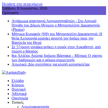
Περάστε στο περιεχόμενο
Σάββατο, 8 Αυγούστου, 2026
Πρόσφατα
Αντάμωμα απανταχού Αργυροπηγαδιτών - Στο Αργυρό
Πηγάδι του Δήμου Θέρμου ο Μητροπολίτης Δαμασκηνός
(Photos)
Μήνυμα Κυριακής (9/8) του Μητροπολίτη Δαμασκηνού: Η
Θεία Λειτουργία κρατάει ανοιχτό τον δρόμο προς την
Βασιλεία του Θεού
Σε 57χρονη γυναίκα ανήκει η σορός στον Λυκαβηττό, από
πτώση ο θάνατος
8ος Αλύζιος Αγώνας δρόμου Βάρνακα – Μύτικα: Ο χάρτης
των διαδρομών και η φόρμα συμμετοχής
Aιτωλικό: Δύο συλλήψεις για κλοπή μοτοσικλέτας
Ελλάδα
Κόσμος
Πολιτική
Αθλητικά
Οικονομία
Τοπικές
Αιτωλοακαρνανία