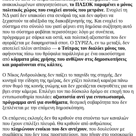
ανακυκλωμένων απογοητεύσεων,
το ΠΑΣΟΚ παραμένει ο μόνος
πολιτικός χώρος που ενοχλεί αυτούς που μετράνε
. Ενοχλεί τη
ΝΔ γιατί δεν υπακούει στα σενάριά της και δεν αφήνει να
ξεχαστούν τα αδιέξοδα της διακυβέρνησής της. Και ενοχλεί το
σύστημα στο σύνολό του γιατί φέρνει στη δημόσια συζήτηση αυτό
που το σύστημα φοβάται περισσότερο: λόγο με συνέπεια,
πρόγραμμα με σάρκα και οστά, και πολιτική αξιοπιστία που δεν
αγοράζεται με διαφημιστικά σποτ. Ο ΣΥΡΙΖΑ, εν τω μεταξύ, δεν
αποτελεί πλέον αντίπαλο —
ο Τσίπρας τον διαλύει μόνος του
,
αφήνοντας πίσω του θρύψαλα παράλληλα με ένα οικοσύστημα
από
κόμματα μίας χρήσης που ανθίζουν στις δημοσκοπήσεις
και μαραίνονται στις κάλπες
.
Ο Νίκος Ανδρουλάκης δεν παίζει το παιχνίδι της στιγμής. Δεν
κυνηγά την είδηση της ημέρας, δεν χτίζει πολιτική καριέρα πάνω
στον θυμό της κοινής γνώμης και δεν χρειάζεται σκηνοθέτες για να
βγει στην κάμερα. Επιλέγει τον πιο δύσκολο δρόμο σε εποχή που η
εντυπωσιοθηρία πουλάει:
αξιοπιστία αντί για εντυπωσιασμό,
πρόγραμμα αντί για συνθήματα
, θεσμική σοβαρότητα που δεν
ξεπλένεται με την επόμενη δημοσκόπηση.
Οι επόμενες εκλογές δεν θα κριθούν στα στούντιο των καναλιών
που έχουν επιλέξει πλευρά. Θα κριθούν από ανθρώπους
που
πληρώνουν ενοίκιο που δεν αντέχουν
, που δουλεύουν με
συμβάσεις που δεν τους προστατεύουν, που πήγαν στο νοσοκομείο