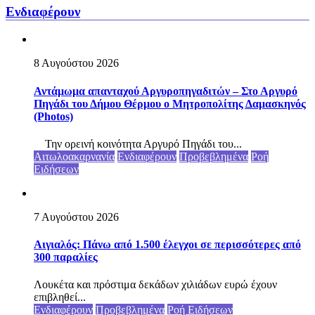
Ενδιαφέρουν
8 Αυγούστου 2026
Αντάμωμα απανταχού Αργυροπηγαδιτών – Στο Αργυρό
Πηγάδι του Δήμου Θέρμου ο Μητροπολίτης Δαμασκηνός
(Photos)
Την ορεινή κοινότητα Αργυρό Πηγάδι του...
Αιτωλοακαρνανία
Ενδιαφέρουν
Προβεβλημένα
Ροή
Ειδήσεων
7 Αυγούστου 2026
Αιγιαλός: Πάνω από 1.500 έλεγχοι σε περισσότερες από
300 παραλίες
Λουκέτα και πρόστιμα δεκάδων χιλιάδων ευρώ έχουν
επιβληθεί...
Ενδιαφέρουν
Προβεβλημένα
Ροή Ειδήσεων