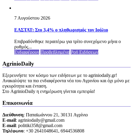
7 Αυγούστου 2026
ΕΛΣΤΑΤ: Στο 3,4% ο πληθωρισμός τον Ιούλιο
Επιβραδύνθηκε περαιτέρω για τρίτο συνεχόμενο μήνα ο
ρυθμός...
Ενδιαφέρουν
Προβεβλημένα
Ροή Ειδήσεων
AgrinioDaily
Εξερευνήστε τον κόσμο των ειδήσεων με το agriniodaily.gr!
Ανακαλύψτε τα πιο ενδιαφέροντα νέα του Αγρινίου και όχι μόνο με
εγκυρότητα και ένταση.
Στο AgrinioDaily η ενημέρωση γίνεται εμπειρία!
Επικοινωνία
Διεύθυνση
: Παπαϊωάννου 21, 30131 Αγρίνιο
Ε-mail
: agriniodaily@gmail.com
Ε-mail
: politiki358@gmail.com
Τηλέφωνο
: +30 2641048641, 6944536808