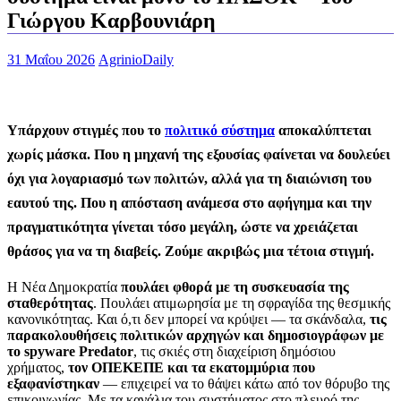
Γιώργου Καρβουνιάρη
31 Μαΐου 2026
AgrinioDaily
Υπάρχουν στιγμές που το
πολιτικό σύστημα
αποκαλύπτεται
χωρίς μάσκα. Που η μηχανή της εξουσίας φαίνεται να δουλεύει
όχι για λογαριασμό των πολιτών, αλλά για τη διαιώνιση του
εαυτού της. Που η απόσταση ανάμεσα στο αφήγημα και την
πραγματικότητα γίνεται τόσο μεγάλη, ώστε να χρειάζεται
θράσος
για να τη διαβείς. Ζούμε ακριβώς μια τέτοια στιγμή.
Η Νέα Δημοκρατία
πουλάει φθορά με τη συσκευασία της
σταθερότητας
. Πουλάει ατιμωρησία με τη σφραγίδα της θεσμικής
κανονικότητας. Και ό,τι δεν μπορεί να κρύψει — τα σκάνδαλα,
τις
παρακολουθήσεις πολιτικών αρχηγών και δημοσιογράφων με
το spyware Predator
, τις σκιές στη διαχείριση δημόσιου
χρήματος,
τον ΟΠΕΚΕΠΕ και τα εκατομμύρια που
εξαφανίστηκαν
— επιχειρεί να το θάψει κάτω από τον θόρυβο της
επικοινωνίας. Με τα κανάλια του συστήματος στο πλευρό της,