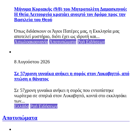
Μήνυμα Κυριακής (9/8) του Μητροπολίτη Δαμασκηνού:
Η Θεία Λειτουργία κρατάει ανοιχτό τον δρόμο προς την
Βασιλεία του Θεού
Όπως διδάσκουν οι Άγιοι Πατέρες μας, η Εκκλησία μας
αποτελεί μυστήριο, διότι έχει ως ιδρυτή και...
Αιτωλοακαρνανία
Αποτυπώματα
Ροή Ειδήσεων
8 Αυγούστου 2026
Σε 57χρονη γυναίκα ανήκει η σορός στον Λυκαβηττό, από
πτώση ο θάνατος
Σε 57χρονη γυναίκα ανήκει η σορός που εντοπίστηκε
νωρίτερα σε σπηλιά στον Λυκαβηττό, κοντά στο εκκλησάκι
των...
Ελλάδα
Ροή Ειδήσεων
Αποτυπώματα