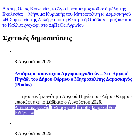
Δια της Θείας Κοινωνίας το Άγιο Πνεύμα μας καθιστά μέλη της
Εκκλησίας – Mήνυμα Κυριακής του Μητροπολίτη κ. Δαμασκηνού
«Η Συμφωνία της Αυλής» από τη Θεατρική Ομάδα « Προζακ» και
το Καλλιτεχνοχώρι στο ΔηΠεΘε Αγρινίου
Σχετικές δημοσιεύσεις
8 Αυγούστου 2026
Αντάμωμα απανταχού Αργυροπηγαδιτών – Στο Αργυρό
Πηγάδι του Δήμου Θέρμου ο Μητροπολίτης Δαμασκηνός
(Photos)
Την ορεινή κοινότητα Αργυρό Πηγάδι του Δήμου Θέρμου
επισκέφθηκε το Σάββατο 8 Αυγούστου 2026...
Αιτωλοακαρνανία
Ενδιαφέρουν
Προβεβλημένα
Ροή
Ειδήσεων
8 Αυγούστου 2026