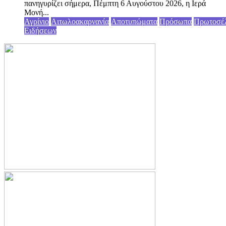
πανηγυρίζει σήμερα, Πέμπτη 6 Αυγούστου 2026, η Ιερά
Μονή...
Αγρίνιο
Αιτωλοακαρνανία
Αποτυπώματα
Πρόσωπα
Πρωτοσέ
Ειδήσεων