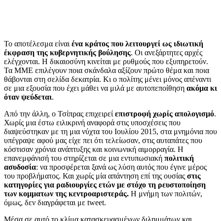
Το αποτέλεσμα είναι
ένα κράτος που λειτουργεί ως ιδιωτική
έκφραση της κυβερνητικής βούλησης
. Οι ανεξάρτητες αρχές
ελέγχονται. Η δικαιοσύνη κινείται με ρυθμούς που εξυπηρετούν.
Τα ΜΜΕ επιλέγουν ποια σκάνδαλα αξίζουν πρώτο θέμα και ποια
θάβονται στη σελίδα δεκατρία. Κι ο πολίτης μένει μόνος απέναντι
σε μια εξουσία που έχει μάθει να μιλά με αυτοπεποίθηση
ακόμα κι
όταν ψεύδεται
.
Από την άλλη, ο Τσίπρας επιχειρεί
επιστροφή χωρίς απολογισμό
.
Χωρίς μια έστω ειλικρινή αναφορά στις υποσχέσεις που
διαψεύστηκαν με τη μια νύχτα του Ιουλίου 2015, στα μνημόνια που
υπέγραψε αφού μας είχε πει ότι τελείωσαν, στις αυταπάτες που
κόστισαν χρόνια ανάπτυξης και κοινωνική αιμορραγία. Η
επανεμφάνισή του στηρίζεται σε μια εντυπωσιακή
πολιτική
ασυδοσία
: να προσφέρεται ξανά ως λύση αυτός που έγινε μέρος
του προβλήματος. Και χωρίς μία απάντηση επί της ουσίας
στις
κατηγορίες για ραδιουργίες ετών με στόχο τη ρευστοποίηση
των κομματων της κεντροαριστεράς.
Η μνήμη των πολιτών,
όμως, δεν διαγράφεται με tweet.
Μέσα σε αυτό το κλίμα κατασκευασμένων διλημμάτων και