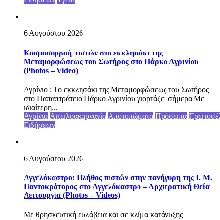
6 Αυγούστου 2026
Κοσμοσυρροή πιστών στο εκκλησάκι της
Μεταμορφώσεως του Σωτήρος στο Πάρκο Αγρινίου
(Photos – Video)
Αγρίνιο : Το εκκλησάκι της Μεταμορφώσεως του Σωτήρος
στο Παπαστράτειο Πάρκο Αγρινίου γιορτάζει σήμερα Με
ιδιαίτερη...
Αγρίνιο
Αιτωλοακαρνανία
Αποτυπώματα
Πρόσωπα
Πρωτοσέ
Ειδήσεων
6 Αυγούστου 2026
Αγγελόκαστρο: Πλήθος πιστών στην πανήγυρη της Ι. Μ.
Παντοκράτορος στο Αγγελόκαστρο – Αρχιερατική Θεία
Λειτουργία (Photos – Videos)
Με θρησκευτική ευλάβεια και σε κλίμα κατάνυξης