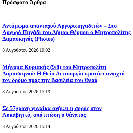
Πρόσφατα Άρθρα
Αντάμωμα απανταχού Αργυροπηγαδιτών – Στο
Αργυρό Πηγάδι του Δήμου Θέρμου ο Μητροπολίτης
Δαμασκηνός (Photos)
8 Αυγούστου 2026
19:02
Μήνυμα Κυριακής (9/8) του Μητροπολίτη
Δαμασκηνού: Η Θεία Λειτουργία κρατάει ανοιχτό
τον δρόμο προς την Βασιλεία του Θεού
8 Αυγούστου 2026
15:19
Σε 57χρονη γυναίκα ανήκει η σορός στον
Λυκαβηττό, από πτώση ο θάνατος
8 Αυγούστου 2026
15:14