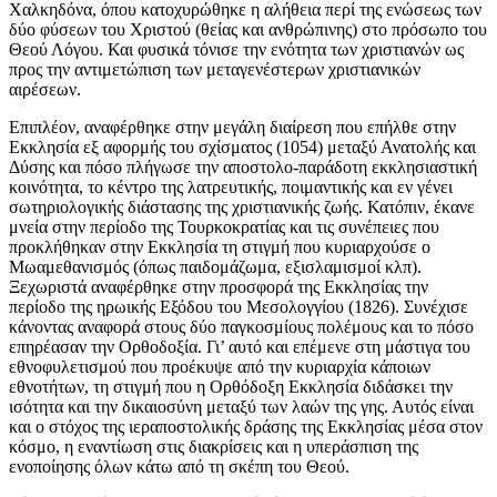
Χαλκηδόνα, όπου κατοχυρώθηκε η αλήθεια περί της ενώσεως των
δύο φύσεων του Χριστού (θείας και ανθρώπινης) στο πρόσωπο του
Θεού Λόγου. Και φυσικά τόνισε την ενότητα των χριστιανών ως
προς την αντιμετώπιση των μεταγενέστερων χριστιανικών
αιρέσεων.
Επιπλέον, αναφέρθηκε στην μεγάλη διαίρεση που επήλθε στην
Εκκλησία εξ αφορμής του σχίσματος (1054) μεταξύ Ανατολής και
Δύσης και πόσο πλήγωσε την αποστολο-παράδοτη εκκλησιαστική
κοινότητα, το κέντρο της λατρευτικής, ποιμαντικής και εν γένει
σωτηριολογικής διάστασης της χριστιανικής ζωής. Κατόπιν, έκανε
μνεία στην περίοδο της Τουρκοκρατίας και τις συνέπειες που
προκλήθηκαν στην Εκκλησία τη στιγμή που κυριαρχούσε ο
Μωαμεθανισμός (όπως παιδομάζωμα, εξισλαμισμοί κλπ).
Ξεχωριστά αναφέρθηκε στην προσφορά της Εκκλησίας την
περίοδο της ηρωικής Εξόδου του Μεσολογγίου (1826). Συνέχισε
κάνοντας αναφορά στους δύο παγκοσμίους πολέμους και το πόσο
επηρέασαν την Ορθοδοξία. Γι’ αυτό και επέμενε στη μάστιγα του
εθνοφυλετισμού που προέκυψε από την κυριαρχία κάποιων
εθνοτήτων, τη στιγμή που η Ορθόδοξη Εκκλησία διδάσκει την
ισότητα και την δικαιοσύνη μεταξύ των λαών της γης. Αυτός είναι
και ο στόχος της ιεραποστολικής δράσης της Εκκλησίας μέσα στον
κόσμο, η εναντίωση στις διακρίσεις και η υπεράσπιση της
ενοποίησης όλων κάτω από τη σκέπη του Θεού.