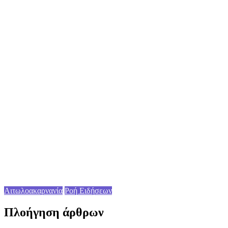
Αιτωλοακαρνανία
Ροή Ειδήσεων
Πλοήγηση άρθρων