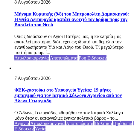
8 Αυγούστου 2026
Μήνυμα Κυριακής (9/8) του Μητροπολίτη Δαμασκηνού:
Η Θεία Λειτουργία κρατάει ανοιχτό τον δρόμο προς την
Βασιλεία του Θεού
Όπως διδάσκουν οι Άγιοι Πατέρες μας, η Εκκλησία μας
αποτελεί μυστήριο, διότι έχει ως ιδρυτή και θεμέλιο τον
ενανθρωπήσαντα Υιό και Λόγο του Θεού. Τί μεγαλύτερο
μυστήριο μπορεί...
Αιτωλοακαρνανία
Αποτυπώματα
Ροή Ειδήσεων
7 Αυγούστου 2026
ΦΕΚ-χαστούκι στο Υπουργείο Υγείας: 19 μήνες
εμπαιγμού για τον Ιατρικό Σύλλογο Αγρινίου από τον
Άδωνι Γεωργιάδη
Ο Άδωνις Γεωργιάδης «θυμήθηκε» τον Ιατρικό Σύλλογο
μόνο όταν οι καταγγελίες έγιναν πολιτικό βάρος – το...
Αγρίνιο
Αιτωλοακαρνανία
Αποτυπώματα
Πολιτική
Πρόσωπα
Ειδήσεων
Υγεία