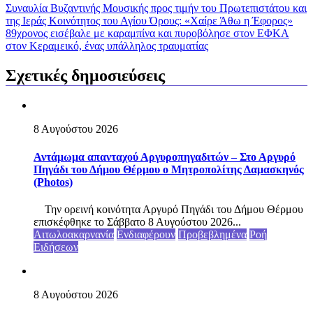
Συναυλία Βυζαντινής Μουσικής προς τιμήν του Πρωτεπιστάτου και
της Ιεράς Κοινότητος του Αγίου Όρους: «Χαίρε Άθω η Έφορος»
89χρονος εισέβαλε με καραμπίνα και πυροβόλησε στον ΕΦΚΑ
στον Κεραμεικό, ένας υπάλληλος τραυματίας
Σχετικές δημοσιεύσεις
8 Αυγούστου 2026
Αντάμωμα απανταχού Αργυροπηγαδιτών – Στο Αργυρό
Πηγάδι του Δήμου Θέρμου ο Μητροπολίτης Δαμασκηνός
(Photos)
Την ορεινή κοινότητα Αργυρό Πηγάδι του Δήμου Θέρμου
επισκέφθηκε το Σάββατο 8 Αυγούστου 2026...
Αιτωλοακαρνανία
Ενδιαφέρουν
Προβεβλημένα
Ροή
Ειδήσεων
8 Αυγούστου 2026