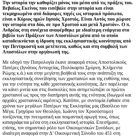
Την ιστορία την καθορίζει μόνος του μέσα από τις πράξεις του.
Βεβαίως Εκείνος που εισέβαλε στην ιστορία και είναι
τεκμηριωμένο από διάφορες πηγές ως ιστορικό πρόσωπο,
είναι ο Κύριος ημών Ιησούς Χριστός. Είναι Αυτός που χώρισε
την ιστορία στα δύο, σε προ Χριστού και μετά Χριστόν». Ο π.
Ανδρέας στη συνέχεια αναφέρθηκε με ιδιαίτερη ενάργεια στο
βιβλίο των Πράξεων των Αποστόλων μέσα από το οποίο
καταδεικνύεται η ίδρυση της εκκλησιαστικής κοινότητας από
την Πεντηκοστή και μετέπειτα, καθώς και στη συμβολή των
Αποστόλων στην οργάνωσή της.
Με οδηγό την Πατρολογία έκανε αναφορά στους Αποστολικούς
Πατέρες (Ιγνάτιος Αντιοχείας, Πολύκαρπο Σμύρνη, Κλήμεντα
Ρώμης κ.ά.) και στην μεγίστη βοήθειά τους στην ανάπτυξη της
εκκλησιαστικής συνείδησης των χριστιανών και της ευθύνης τους
για την ενότητα της κάθε χριστιανικής κοινότητας. Δεν παρέλειψε
να κάνει μνεία και στις δυσκολίες που αντιμετώπιζαν οι πρώτοι
χριστιανοί ως προς την διατήρηση αυτής της ενότητας (διωγμοί και
αρχαίες χριστιανικές αιρέσεις). Κατόπιν, με συντομία έφθασε στα
χρόνια των μεγάλων Πατέρων της Εκκλησίας μας (Βασίλειο τον
Μέγα, Γρηγόριο τον Θεολόγο, Ιωάννη τον Χρυσόστομο)
τονίζοντας την πνευματική και ποιμαντική αρωγή τους, όπως
καταγράφεται μέσα στη εκκλησιαστική ιστορία. Επεσήμανε,
επίσης, τον σημαντικό ρόλο των Οικουμενικών Συνόδων, με
ιδιαίτερη αναφορά στην Δ’ Οικουμενική Σύνοδο του 451 στη