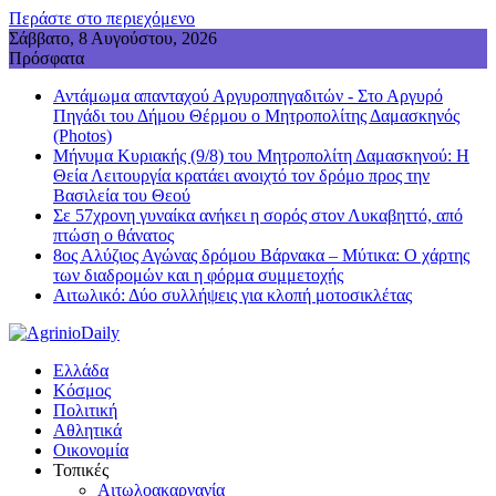
Περάστε στο περιεχόμενο
Σάββατο, 8 Αυγούστου, 2026
Πρόσφατα
Αντάμωμα απανταχού Αργυροπηγαδιτών - Στο Αργυρό
Πηγάδι του Δήμου Θέρμου ο Μητροπολίτης Δαμασκηνός
(Photos)
Μήνυμα Κυριακής (9/8) του Μητροπολίτη Δαμασκηνού: Η
Θεία Λειτουργία κρατάει ανοιχτό τον δρόμο προς την
Βασιλεία του Θεού
Σε 57χρονη γυναίκα ανήκει η σορός στον Λυκαβηττό, από
πτώση ο θάνατος
8ος Αλύζιος Αγώνας δρόμου Βάρνακα – Μύτικα: Ο χάρτης
των διαδρομών και η φόρμα συμμετοχής
Aιτωλικό: Δύο συλλήψεις για κλοπή μοτοσικλέτας
Ελλάδα
Κόσμος
Πολιτική
Αθλητικά
Οικονομία
Τοπικές
Αιτωλοακαρνανία