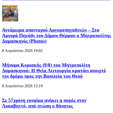
Αντάμωμα απανταχού Αργυροπηγαδιτών – Στο
Αργυρό Πηγάδι του Δήμου Θέρμου ο Μητροπολίτης
Δαμασκηνός (Photos)
8 Αυγούστου 2026
19:02
Μήνυμα Κυριακής (9/8) του Μητροπολίτη
Δαμασκηνού: Η Θεία Λειτουργία κρατάει ανοιχτό
τον δρόμο προς την Βασιλεία του Θεού
8 Αυγούστου 2026
15:19
Σε 57χρονη γυναίκα ανήκει η σορός στον
Λυκαβηττό, από πτώση ο θάνατος