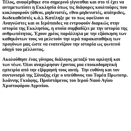
Τέλος, αναφέρθηκε στο σημερινό γίγνεσθαι και στο τί έχει να
αντιμετωπίσει η Εκκλησία όπως τις διάφορες κουλτούρες που
κυκλοφορούν (άθεοι, μηδενιστές, εθνο-μηδενιστές, απάτριδες,
δωδεκαθεϊστές κ.ά.). Κατέληξε με το πως οφείλουν οι
Αναγνώστες και οι Ιερόπαιδες να εντρυφούν διαρκώς στην
ιστορία της Εκκλησίας, η οποία συμβαδίζει με την ιστορία της
ανθρωπότητας. Έχουν χρέος παράλληλα με την εξάσκηση των
καθηκόντων τους να μελετούν την ιερά παρακαταθήκη των
προγόνων μας ώστε να ενατενίζουν την ιστορία ως φωτεινό
οδηγό του μέλλοντος.
Ακολούθησε ένας γόνιμος διάλογος μεταξύ του ομιλητή και
των νέων. Όλοι αναχώρησαν έχοντας μια εποικοδομητική
εμπειρία από την εξόρμησή τους αυτή. Την ευθύνη και τον
συντονισμό της Σύναξης είχε ο υπεύθυνος του Τομέα Πρωτοπρ.
Ιωάννης Γκιάφης, Προϊστάμενος του Ιερού Ναού Αγίου
Χριστοφόρου Αγρινίου.