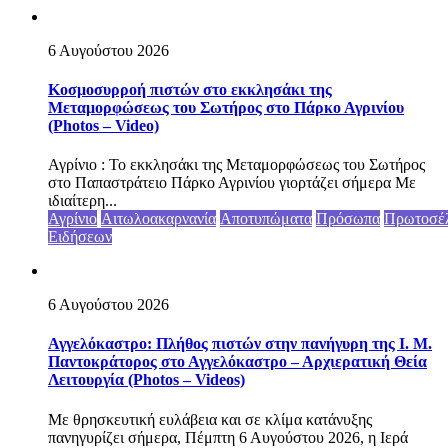
6 Αυγούστου 2026
Κοσμοσυρροή πιστών στο εκκλησάκι της
Μεταμορφώσεως του Σωτήρος στο Πάρκο Αγρινίου
(Photos – Video)
Αγρίνιο : Το εκκλησάκι της Μεταμορφώσεως του Σωτήρος
στο Παπαστράτειο Πάρκο Αγρινίου γιορτάζει σήμερα Με
ιδιαίτερη...
Αγρίνιο
Αιτωλοακαρνανία
Αποτυπώματα
Πρόσωπα
Πρωτοσέ
Ειδήσεων
6 Αυγούστου 2026
Αγγελόκαστρο: Πλήθος πιστών στην πανήγυρη της Ι. Μ.
Παντοκράτορος στο Αγγελόκαστρο – Αρχιερατική Θεία
Λειτουργία (Photos – Videos)
Με θρησκευτική ευλάβεια και σε κλίμα κατάνυξης
πανηγυρίζει σήμερα, Πέμπτη 6 Αυγούστου 2026, η Ιερά