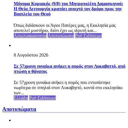
Μήνυμα Κυριακής (9/8) του Μητροπολίτη Δαμασκηνού:
Η Θεία Λειτουργία κρατάει ανοιχτό τον δρόμο προς την
Βασιλεία του Θεού
Όπως διδάσκουν οι Άγιοι Πατέρες μας, η Εκκλησία μας
αποτελεί μυστήριο, διότι έχει ως ιδρυτή και...
Αιτωλοακαρνανία
Αποτυπώματα
Ροή Ειδήσεων
8 Αυγούστου 2026
Σε 57χρονη γυναίκα ανήκει η σορός στον Λυκαβηττό, από
πτώση ο θάνατος
Σε 57χρονη γυναίκα ανήκει η σορός που εντοπίστηκε
νωρίτερα σε σπηλιά στον Λυκαβηττό, κοντά στο εκκλησάκι
των...
Ελλάδα
Ροή Ειδήσεων
Αποτυπώματα