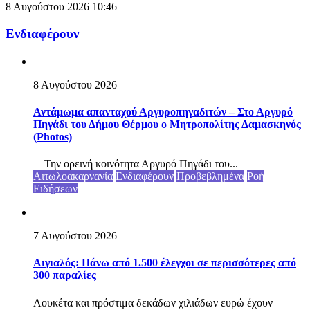
8 Αυγούστου 2026
10:46
Ενδιαφέρουν
8 Αυγούστου 2026
Αντάμωμα απανταχού Αργυροπηγαδιτών – Στο Αργυρό
Πηγάδι του Δήμου Θέρμου ο Μητροπολίτης Δαμασκηνός
(Photos)
Την ορεινή κοινότητα Αργυρό Πηγάδι του...
Αιτωλοακαρνανία
Ενδιαφέρουν
Προβεβλημένα
Ροή
Ειδήσεων
7 Αυγούστου 2026
Αιγιαλός: Πάνω από 1.500 έλεγχοι σε περισσότερες από
300 παραλίες
Λουκέτα και πρόστιμα δεκάδων χιλιάδων ευρώ έχουν