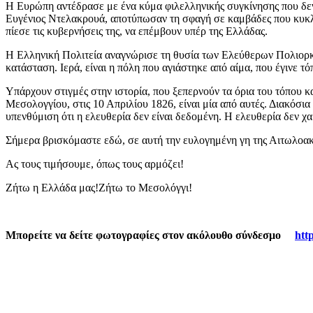
Η Ευρώπη αντέδρασε με ένα κύμα φιλελληνικής συγκίνησης που δεν 
Ευγένιος Ντελακρουά, αποτύπωσαν τη σφαγή σε καμβάδες που κυκλο
πίεσε τις κυβερνήσεις της, να επέμβουν υπέρ της Ελλάδας.
Η Ελληνική Πολιτεία αναγνώρισε τη θυσία των Ελεύθερων Πολιορκη
κατάσταση. Ιερά, είναι η πόλη που αγιάστηκε από αίμα, που έγινε τ
Υπάρχουν στιγμές στην ιστορία, που ξεπερνούν τα όρια του τόπου κ
Μεσολογγίου, στις 10 Απριλίου 1826, είναι μία από αυτές. Διακόσι
υπενθύμιση ότι η ελευθερία δεν είναι δεδομένη. Η ελευθερία δεν χαρ
Σήμερα βρισκόμαστε εδώ, σε αυτή την ευλογημένη γη της Αιτωλοακα
Ας τους τιμήσουμε, όπως τους αρμόζει!
Ζήτω η Ελλάδα μας!Ζήτω το Μεσολόγγι!
Μπορείτε να δείτε φωτογραφίες στον ακόλουθο σύνδεσμο
htt