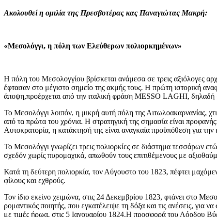
Ακολουθεί η ομιλία της Πρεσβυτέρας κας Παναγιώτας Μακρή:
«Μεσολόγγι, η πόλη των Ελεύθερων πολιορκημένων»
Η πόλη του Μεσολογγίου βρίσκεται ανάμεσα σε τρεις αξιόλογες αρχ
έφτασαν στο μέγιστο σημείο της ακμής τους. Η πρώτη ιστορική αναφ
άποψη,προέρχεται από την ιταλική φράση MESSO LAGHI, δηλαδή 
Το Μεσολόγγι λοιπόν, η μικρή αυτή πόλη της Αιτωλοακαρνανίας, χτ
από τα πρώτα του χρόνια. Η στρατηγική της σημασία είναι προφανής
Αυτοκρατορία, η κατάκτησή της είναι αναγκαία προϋπόθεση για την 
Το Μεσολόγγι γνωρίζει τρεις πολιορκίες σε διάστημα τεσσάρων ετ
σχεδόν χωρίς πυρομαχικά, απωθούν τους επιτιθέμενους με αξιοθαύ
Κατά τη δεύτερη πολιορκία, τον Αύγουστο του 1823, πέφτει μαχόμε
φίλους και εχθρούς.
Τον ίδιο εκείνο χειμώνα, στις 24 Δεκεμβρίου 1823, φτάνει στο Μεσ
ρομαντικός ποιητής, που εγκατέλειψε τη δόξα και τις ανέσεις, για ν
με τιμές ήρωα, στις 5 Ιανουαρίου 1824.Η προσφορά του Λόρδου Βύ