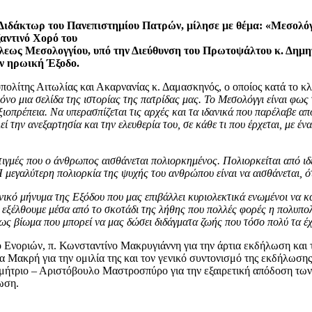
Διδάκτωρ του Πανεπιστημίου Πατρών, μίλησε με θέμα: «Μεσολό
ζαντινό Χορό του
εως Μεσολογγίου, υπό την Διεύθυνση του Πρωτοψάλτου κ. Δημη
ην ηρωική Έξοδο.
λίτης Αιτωλίας και Ακαρνανίας κ. Δαμασκηνός, ο οποίος κατά το κλ
όνο μια σελίδα της ιστορίας της πατρίδας μας. Το Μεσολόγγι είναι φως
αξιοπρέπεια. Να υπερασπίζεται τις αρχές και τα ιδανικά που παρέλαβε 
ί την ανεξαρτησία και την ελευθερία του, σε κάθε τι που έρχεται, με 
ιγμές που ο άνθρωπος αισθάνεται πολιορκημένος. Πολιορκείται από ιδ
 μεγαλύτερη πολιορκία της ψυχής του ανθρώπου είναι να αισθάνεται, ότι
ονικό μήνυμα της Εξόδου που μας επιβάλλει κυριολεκτικά ενωμένοι να 
 εξέλθουμε μέσα από το σκοτάδι της λήθης που πολλές φορές η πολυπολ
ως βίωμα που μπορεί να μας δώσει διδάγματα ζωής που τόσο πολύ τα έ
νοριών, π. Κωνσταντίνο Μακρυγιάννη για την άρτια εκδήλωση και το 
 Μακρή για την ομιλία της και τον γενικό συντονισμό της εκδήλωση
ήτριο – Αριστόβουλο Μαστροσπύρο για την εξαιρετική απόδοση των
ωση.