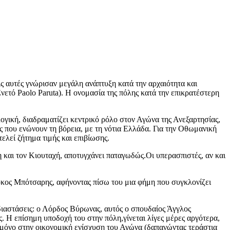
ς αυτές γνώρισαν μεγάλη ανάπτυξη κατά την αρχαιότητα και
νετό Paolo Paruta). Η ονομασία της πόλης κατά την επικρατέστερη
γική, διαδραματίζει κεντρικό ρόλο στον Αγώνα της Ανεξαρτησίας,
ς που ενώνουν τη βόρεια, με τη νότια Ελλάδα. Για την Οθωμανική
ελεί ζήτημα τιμής και επιβίωσης.
και τον Κιουταχή, αποτυγχάνει παταγωδώς.Οι υπερασπιστές, αν και
άρκος Μπότσαρης, αφήνοντας πίσω του μια φήμη που συγκλονίζει
 διαστάσεις: ο Λόρδος Βύρωνας, αυτός ο σπουδαίος Άγγλος
ος. Η επίσημη υποδοχή του στην πόλη,γίνεται λίγες μέρες αργότερα,
 μόνο στην οικονομική ενίσχυση του Αγώνα (δαπανώντας τεράστια