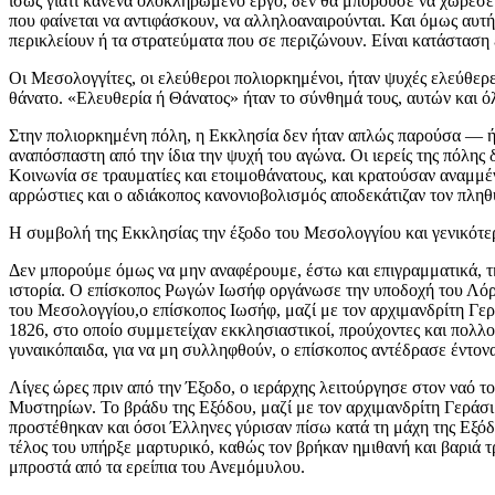
ίσως γιατί κανένα ολοκληρωμένο έργο, δεν θα μπορούσε να χωρέσει 
που φαίνεται να αντιφάσκουν, να αλληλοαναιρούνται. Και όμως αυτή 
περικλείουν ή τα στρατεύματα που σε περιζώνουν. Είναι κατάσταση 
Οι Μεσολογγίτες, οι ελεύθεροι πολιορκημένοι, ήταν ψυχές ελεύθερ
θάνατο. «Ελευθερία ή Θάνατος» ήταν το σύνθημά τους, αυτών και ό
Στην πολιορκημένη πόλη, η Εκκλησία δεν ήταν απλώς παρούσα — ήτ
αναπόσπαστη από την ίδια την ψυχή του αγώνα. Οι ιερείς της πόλης
Κοινωνία σε τραυματίες και ετοιμοθάνατους, και κρατούσαν αναμμέν
αρρώστιες και ο αδιάκοπος κανονιοβολισμός αποδεκάτιζαν τον πλη
Η συμβολή της Εκκλησίας την έξοδο του Μεσολογγίου και γενικότερ
Δεν μπορούμε όμως να μην αναφέρουμε, έστω και επιγραμματικά, 
ιστορία. Ο επίσκοπος Ρωγών Ιωσήφ οργάνωσε την υποδοχή του Λόρδ
του Μεσολογγίου,ο επίσκοπος Ιωσήφ, μαζί με τον αρχιμανδρίτη Γερά
1826, στο οποίο συμμετείχαν εκκλησιαστικοί, προύχοντες και πολλ
γυναικόπαιδα, για να μη συλληφθούν, ο επίσκοπος αντέδρασε έντον
Λίγες ώρες πριν από την Έξοδο, ο ιεράρχης λειτούργησε στον ναό 
Μυστηρίων. Το βράδυ της Εξόδου, μαζί με τον αρχιμανδρίτη Γεράσι
προστέθηκαν και όσοι Έλληνες γύρισαν πίσω κατά τη μάχη της Εξόδ
τέλος του υπήρξε μαρτυρικό, καθώς τον βρήκαν ημιθανή και βαριά 
μπροστά από τα ερείπια του Ανεμόμυλου.