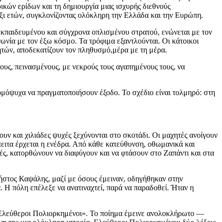
ών ερίδων και τη δημιουργία μιας ισχυρής διεθνούς
έξι ετών, συγκλονίζοντας ολόκληρη την Ελλάδα και την Ευρώπη.
ς εκπαιδευμένου και σύγχρονα οπλισμένου στρατού, ενώνεται με τον
ωνία με τον έξω κόσμο. Τα τρόφιμα εξαντλούνται. Οι κάτοικοι
κητών, αποδεκατίζουν τον πληθυσμό,μέρα με τη μέρα.
νους, πεινασμένους, με νεκρούς τους αγαπημένους τους, να
 ομόψυχα να πραγματοποιήσουν έξοδο. Το σχέδιο είναι τολμηρό: στη
υν και χιλιάδες ψυχές ξεχύνονται στο σκοτάδι. Οι μαχητές ανοίγουν
έπειτα έρχεται η ενέδρα. Από κάθε κατεύθυνση, οθωμανικά και
ές, κατορθώνουν να διαφύγουν και να φτάσουν στο Ζαπάντι και στα
ήστος Καψάλης, μαζί με όσους έμειναν, οδηγήθηκαν στην
 Η πόλη επέλεξε να ανατιναχτεί, παρά να παραδοθεί. Ήταν η
«Ελεύθεροι Πολιορκημένοι». Το ποίημα έμεινε ανολοκλήρωτο —