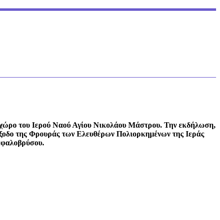
 χώρο του Ιερού Ναού Αγίου Νικολάου Μάστρου. Την εκδήλωση,
Έξοδο της Φρουράς των Ελευθέρων Πολιορκημένων της Ιεράς
εφαλοβρύσου.