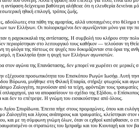
αυτό που συνέβη. Αλλά η φράση που επέλεξε για τίτλο, είναι από μό
η αντίφαση δείχνειμια βαθύτερη αλήθεια: ότι η ελευθερία δενείναι μ
εσωτερική ηθική επιλογή, τρόπος ζωής.
ες, αδούλωτες στα πάθη της αμαρτίας, αλλά υποταγμένες στο θέλημα τ
λων των Ελλήνων. Οι πολιορκημένοι δεν αγωνίζονταν μόνο για την πο
αν η ραχοκοκαλιά της αντίστασης. Η συμβολή του κλήρου στην πολι
 δεν περιορίστηκαν στο λειτουργικό τους καθήκον — τελούσαν τη Θεί
η τη φλόγα της πίστεως σε ψυχές που δοκιμάζονταν στα όρια της ανθρ
θυσμό, η Εκκλησία ήταν η ψυχή των Ελλήνων αγωνιστών.
α στον αγώνα της Επανάστασης, δεν μπορεί να χωρέσει σε μερικές σ
την εξέχουσα προσωπικότητα του Επισκόπου Ρωγών Ιωσήφ. Αυτή τηνη
ου Βύρωνα, μυήθηκε στη Φιλική Εταιρία, στήριξε φτωχούς και αγωνι
σιμο Ζαλογγίτη, περνούσαν από τα τείχη, φρόντιζαν τους τραυματίες
οί οπλαρχηγοί, για να αποφασίσουν το σχέδιο της Εξόδου, ο Επίσκο
α και δεν το επέτρεψε. Η γνώμη του εισακούστηκε από όλους.
του Αγίου Σπυρίδωνα. Έπειτα πήγε στους προμαχώνες, όπου και ευλόγ
μο Ζαλογγίτη και λίγους ανάπηρους και τραυματίες, κλείστηκαν στο
ου, και με τη σύμφωνη γνώμη όλων, όταν οι εχθροί κατέφθασαν, ο επ
τραυματισμένο οι στρατιώτες του Ιμπραήμ και του Κιουταχή και τον β