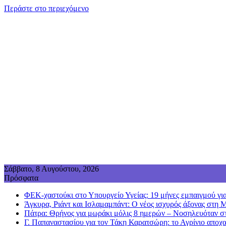
Περάστε στο περιεχόμενο
Σάββατο, 8 Αυγούστου, 2026
Πρόσφατα
ΦΕΚ-χαστούκι στο Υπουργείο Υγείας: 19 μήνες εμπαιγμού για
Άγκυρα, Ριάντ και Ισλαμαμπάντ: Ο νέος ισχυρός άξονας στη 
Πάτρα: Θρήνος για μωράκι μόλις 8 ημερών – Νοσηλευόταν
Γ. Παπαναστασίου για τον Τάκη Καρατσώρη: το Αγρίνιο αποχα