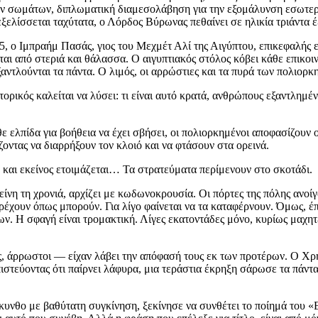
ν σωμάτων, διπλωματική διαμεσολάβηση για την εξομάλυνση εσωτερικ
ξελίσσεται ταχύτατα, ο Λόρδος Βύρωνας πεθαίνει σε ηλικία τριάντα 
1825, ο Ιμπραήμ Πασάς, γιος του Μεχμέτ Αλί της Αιγύπτου, επικεφαλή
ι από στεριά και θάλασσα. Ο αιγυπτιακός στόλος κόβει κάθε επικοιν
ξαντλούνται τα πάντα. Ο λιμός, οι αρρώστιες και τα πυρά των πολιορ
στορικός καλείται να λύσει: τι είναι αυτό κρατά, ανθρώπους εξαντλημέ
θε ελπίδα για βοήθεια να έχει σβήσει, οι πολιορκημένοι αποφασίζουν
ζοντας να διαρρήξουν τον κλοιό και να φτάσουν στα ορεινά.
μ και εκείνος ετοιμάζεται… Τα στρατεύματα περίμενουν στο σκοτάδι.
ίνη τη χρονιά, αρχίζει με κωδωνοκρουσία. Οι πόρτες της πόλης ανοίγο
 τρέχουν όπως μπορούν. Για λίγο φαίνεται να τα καταφέρνουν. Όμως, 
. Η σφαγή είναι τρομακτική. Λίγες εκατοντάδες μόνο, κυρίως μαχητ
, άρρωστοι — είχαν λάβει την απόφασή τους εκ των προτέρων. Ο Χρ
στεύοντας ότι παίρνει λάφυρα, μια τεράστια έκρηξη σάρωσε τα πάντα.
κυνθο με βαθύτατη συγκίνηση, ξεκίνησε να συνθέτει το ποίημά του 