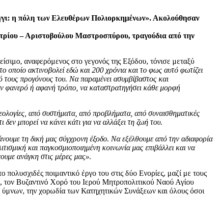
γγι: η πόλη των Ελευθέρων Πολιορκημένων». Ακολούθησαν
τρίου – Αριστοβούλου Μαστροσπύρου, τραγούδια από την
είσιμο, αναφερόμενος στο γεγονός της Εξόδου, τόνισε μεταξύ
 το οποίο ακτινοβολεί εδώ και 200 χρόνια και το φως αυτό φωτίζει
από τους προγόνους του. Να παραμένει ασυμβίβαστος και
έναν φανερό ή αφανή τρόπο, να καταστρατηγήσει κάθε μορφή
εολογίες, από συστήματα, από προβλήματα, από συναισθηματικές
 δεν μπορεί να κάνει κάτι για να αλλάξει τη ζωή του.
κάνουμε τη δική μας σύγχρονη έξοδο. Να εξέλθουμε από την αδιαφορία
ιτισμική και παγκοσμιοποιημένη κοινωνία μας επιβάλλει και να
χουμε ανάγκη στις μέρες μας».
πολυσχιδές ποιμαντικό έργο του στις δύο Ενορίες, μαζί με τους
ς, τον Βυζαντινό Χορό του Ιερού Μητροπολιτικού Ναού Αγίου
 ύμνων, την χορωδία των Κατηχητικών Συνάξεων και όλους όσοι