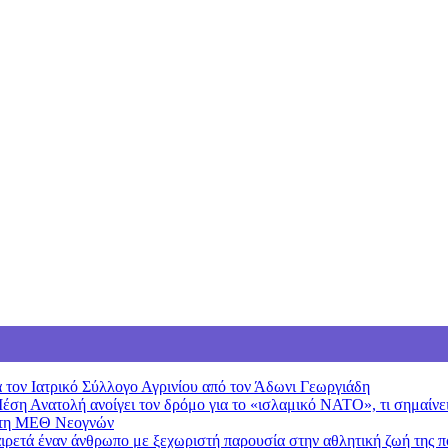
 τον Ιατρικό Σύλλογο Αγρινίου από τον Άδωνι Γεωργιάδη
Μέση Ανατολή ανοίγει τον δρόμο για το «ισλαμικό ΝΑΤΟ», τι σημαίν
 στη ΜΕΘ Νεογνών
ιρετά έναν άνθρωπο με ξεχωριστή παρουσία στην αθλητική ζωή της π