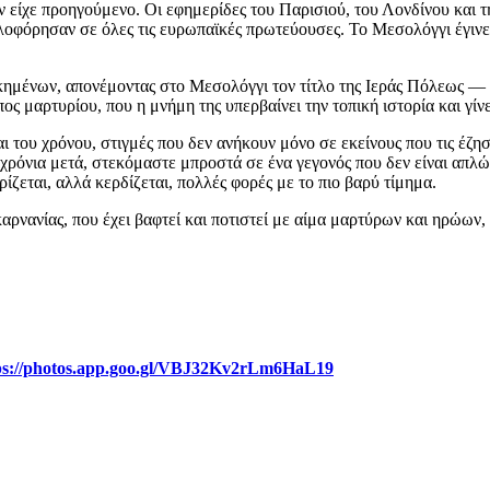
είχε προηγούμενο. Οι εφημερίδες του Παρισιού, του Λονδίνου και τ
φόρησαν σε όλες τις ευρωπαϊκές πρωτεύουσες. Το Μεσολόγγι έγινε σ
μένων, απονέμοντας στο Μεσολόγγι τον τίτλο της Ιεράς Πόλεως — έ
όπος μαρτυρίου, που η μνήμη της υπερβαίνει την τοπική ιστορία και γ
αι του χρόνου, στιγμές που δεν ανήκουν μόνο σε εκείνους που τις έζ
α χρόνια μετά, στεκόμαστε μπροστά σε ένα γεγονός που δεν είναι απ
ίζεται, αλλά κερδίζεται, πολλές φορές με το πιο βαρύ τίμημα.
ρνανίας, που έχει βαφτεί και ποτιστεί με αίμα μαρτύρων και ηρώων,
ps://photos.app.goo.gl/VBJ32Kv2rLm6HaL19