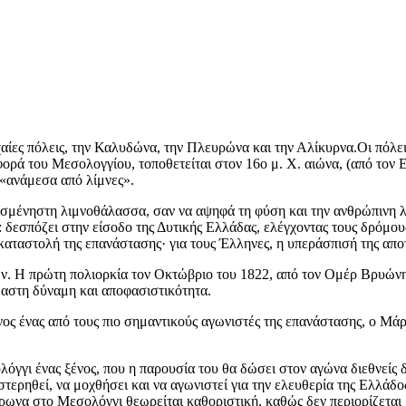
αίες πόλεις, την Καλυδώνα, την Πλευρώνα και την Αλίκυρνα.Οι πόλει
ορά του Μεσολογγίου, τοποθετείται στον 16ο μ. Χ. αιώνα, (από τον Ε
«ανάμεσα από λίμνες».
ισμένηστη λιμνοθάλασσα, σαν να αψηφά τη φύση και την ανθρώπινη λο
: δεσπόζει στην είσοδο της Δυτικής Ελλάδας, ελέγχοντας τους δρόμου
καταστολή της επανάστασης· για τους Έλληνες, η υπεράσπισή της αποτ
ών. Η πρώτη πολιορκία τον Οκτώβριο του 1822, από τον Ομέρ Βρυώνη 
μαστη δύναμη και αποφασιστικότητα.
νος ένας από τους πιο σημαντικούς αγωνιστές της επανάστασης, ο Μ
ολόγγι ένας ξένος, που η παρουσία του θα δώσει στον αγώνα διεθνείς
α στερηθεί, να μοχθήσει και να αγωνιστεί για την ελευθερία της Ελλάδ
ρωνα στο Μεσολόγγι θεωρείται καθοριστική, καθώς δεν περιορίζεται