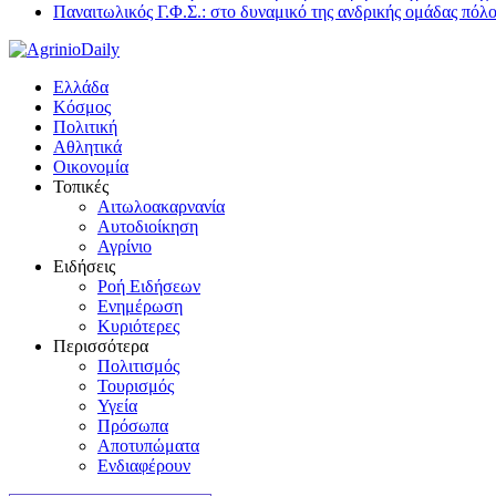
Παναιτωλικός Γ.Φ.Σ.: στο δυναμικό της ανδρικής ομάδας πόλ
Ελλάδα
Κόσμος
Πολιτική
Αθλητικά
Οικονομία
Τοπικές
Αιτωλοακαρνανία
Αυτοδιοίκηση
Αγρίνιο
Ειδήσεις
Ροή Ειδήσεων
Ενημέρωση
Κυριότερες
Περισσότερα
Πολιτισμός
Τουρισμός
Υγεία
Πρόσωπα
Αποτυπώματα
Ενδιαφέρουν