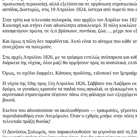
προσωπική περιουσία), αλλά εξελίσσεται σε οργάνωση στρατιωτικώ
ασπίδας.Δυστυχώς, στις 19 Απριλίου 1824, ύστερα από πυρετό που ε
Στην τρίτη και τελευταία πολιορκία, που αρχίζει τον Απρίλιο του 
Κιουταχή και στήνει έναν αδυσώπητο αποκλεισμό. Η πόλη κυκλώνετα
καταφεύγουν πρώτα, σε ό,τι βρίσκουν, ποντίκια, ζώα…, μέχρι που ε
Και όμως η πόλη δεν παραδίνεται. Αυτό είναι το αίνιγμα που κάθε ι
συνεχίζουν να πολεμούν;
Στις αρχές Απριλίου 1826, με τα τρόφιμα εντελώς ανύπαρκτα και κά
διάρκεια της νύχτας, όλοι μαζί θα ορμήσουν προς τα ανατολικά, ελπί
Όμως, το σχέδιο διαρρέει. Κάποιος προδότης, ειδοποιεί τον Ιμπραή
Η νύχτα της 10ης προς 11η Απριλίου 1826, Σάββατο του Λαζάρου εκε
δρόμο, οι γυναίκες κρατούν τα παιδιά τους αγκαλιά, οι ηλικιωμένοι
αιγυπτιακά στρατεύματα πέφτουν πάνω στη φάλαγγα των εξερχόμενων
βουνά.
Εκείνοι που αδυνατούσαν να ακολουθήσουν — τραυματίες, γέροντες
πυριτιδαποθήκη στον Ανεμόμυλο. Όταν ο εχθρός μπήκε στην πόλη πι
τελευταία πράξη θυσίας!
Ο Διονύσιος Σολωμός, που παρακολουθούσε τα γεγονότα από τη Ζά