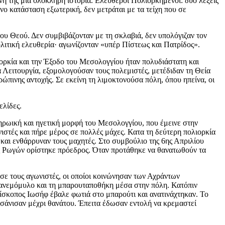
νη της μια ολόκληρη ιστορία. Ελεύθεροι Πολιορκημένοι: δύο λέξεις
όνο κατάσταση εξωτερική, δεν μετράται με τα τείχη που σε
ου Θεού. Δεν συμβιβάζονταν με τη σκλαβιά, δεν υπολόγιζαν τον
λιτική ελευθερία· αγωνίζονταν «υπέρ Πίστεως και Πατρίδος».
ορκία και την Έξοδο του Μεσολογγίου ήταν πολυδιάστατη και
α Λειτουργία, εξομολογούσαν τους πολεμιστές, μετέδιδαν τη Θεία
ώπινης αντοχής. Σε εκείνη τη λιμοκτονούσα πόλη, όπου ηπείνα, οι
ελίδες.
ρωική και ηγετική μορφή του Μεσολογγίου, που έμεινε στην
στές και πήρε μέρος σε πολλές μάχες. Κατα τη δεύτερη πολιορκία
 και ενθάρρυναν τους μαχητές. Στο συμβούλιο της 6
ης
Απριλίου
πος Ρωγών ορίστηκε πρόεδρος. Όταν προτάθηκε να θανατωθούν τα
ησε τους αγωνιστές, οι οποίοι κοινώνησαν των Αχράντων
ν ανεμόμυλο και τη μπαρουταποθήκη μέσα στην πόλη. Κατόπιν
ίσκοπος Ιωσήφ έβαλε φωτιά στο μπαρούτι και ανατινάχτηκαν. Το
ασάνισαν μέχρι θανάτου. Έπειτα έδωσαν εντολή να κρεμαστεί