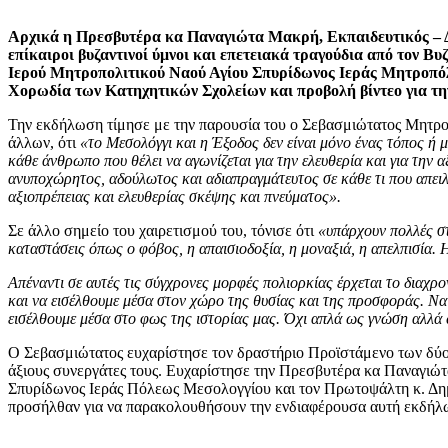
Αρχικά η Πρεσβυτέρα κα Παναγιώτα Μακρή, Εκπαιδευτικός – 
επίκαιροι βυζαντινοί ύμνοι και επετειακά τραγούδια από τον Βυ
Ιερού Μητροπολιτικού Ναού Αγίου Σπυρίδωνος Ιεράς Μητροπόλ
Χορωδία των Κατηχητικών Σχολείων και προβολή βίντεο για τ
Την εκδήλωση τίμησε με την παρουσία του ο Σεβασμιώτατος Μητροπο
άλλων, ότι
«το Μεσολόγγι και η Έξοδος δεν είναι μόνο ένας τόπος ή μ
κάθε άνθρωπο που θέλει να αγωνίζεται για την ελευθερία και για την 
ανυποχώρητος, αδούλωτος και αδιαπραγμάτευτος σε κάθε τι που απειλε
αξιοπρέπειας και ελευθερίας σκέψης και πνεύματος».
Σε άλλο σημείο του χαιρετισμού του, τόνισε ότι
«υπάρχουν πολλές στ
καταστάσεις όπως ο φόβος, η απαισιοδοξία, η μοναξιά, η απελπισία. Η
Απέναντι σε αυτές τις σύγχρονες μορφές πολιορκίας έρχεται το διαχρ
και να εισέλθουμε μέσα στον χώρο της θυσίας και της προσφοράς. Να
εισέλθουμε μέσα στο φως της ιστορίας μας. Όχι απλά ως γνώση αλλά 
Ο Σεβασμιώτατος ευχαρίστησε τον δραστήριο Προϊστάμενο των δύο Ε
άξιους συνεργάτες τους. Ευχαρίστησε την Πρεσβυτέρα κα Παναγιώτα
Σπυρίδωνος Ιεράς Πόλεως Μεσολογγίου και τον Πρωτοψάλτη κ. Δημ
προσήλθαν για να παρακολουθήσουν την ενδιαφέρουσα αυτή εκδήλ