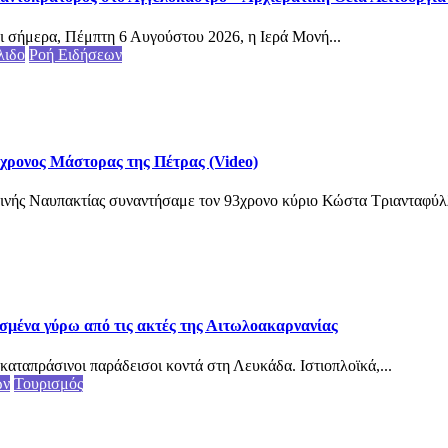
ι σήμερα, Πέμπτη 6 Αυγούστου 2026, η Ιερά Μονή...
λιδο
Ροή Ειδήσεων
3χρονος Μάστορας της Πέτρας (Video)
ινής Ναυπακτίας συναντήσαμε τον 93χρονο κύριο Κώστα Τριανταφύλλ
σμένα γύρω από τις ακτές της Αιτωλοακαρνανίας
καταπράσινοι παράδεισοι κοντά στη Λευκάδα. Ιστιοπλοϊκά,...
ων
Τουρισμός