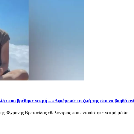
ίζα που βρέθηκε νεκρή – «Αφιέρωσε τη ζωή της στο να βοηθά α
ης 38χρονης Βρετανίδας εθελόντριας που εντοπίστηκε νεκρή μέσα...