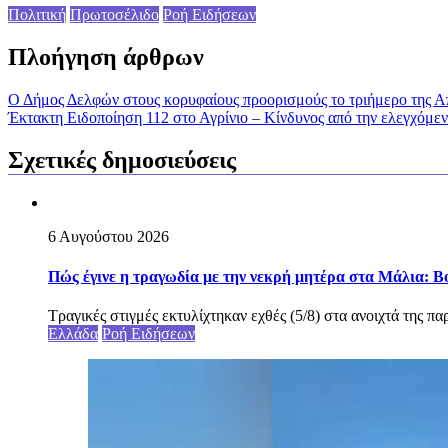
Πολιτική
Πρωτοσέλιδο
Ροή Ειδήσεων
Πλοήγηση άρθρων
Ο Δήμος Δελφών στους κορυφαίους προορισμούς το τριήμερο της Α
Έκτακτη Ειδοποίηση 112 στο Αγρίνιο – Κίνδυνος από την ελεγχόμε
Σχετικές δημοσιεύσεις
6 Αυγούστου 2026
Πώς έγινε η τραγωδία με την νεκρή μητέρα στα Μάλια: Βού
Τραγικές στιγμές εκτυλίχτηκαν εχθές (5/8) στα ανοιχτά της π
Ελλάδα
Ροή Ειδήσεων