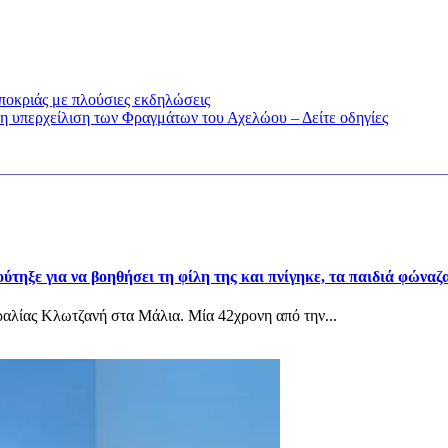
ποκριάς με πλούσιες εκδηλώσεις
νη υπερχείλιση των Φραγμάτων του Αχελώου – Δείτε οδηγίες
τηξε για να βοηθήσει τη φίλη της και πνίγηκε, τα παιδιά φώναζα
αραλίας Κλωτζανή στα Μάλια. Μία 42χρονη από την...