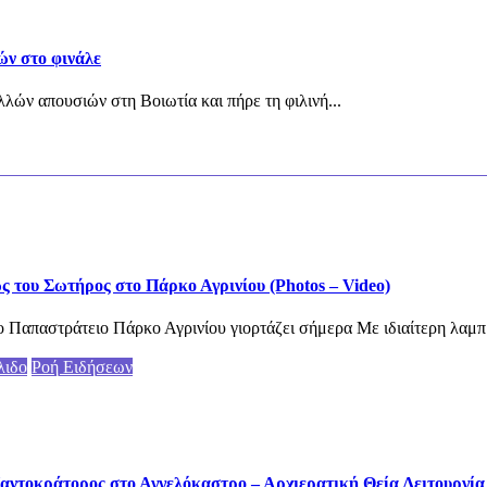
ών στο φινάλε
λών απουσιών στη Βοιωτία και πήρε τη φιλινή...
του Σωτήρος στο Πάρκο Αγρινίου (Photos – Video)
 Παπαστράτειο Πάρκο Αγρινίου γιορτάζει σήμερα Με ιδιαίτερη λαμπ
λιδο
Ροή Ειδήσεων
αντοκράτορος στο Αγγελόκαστρο – Αρχιερατική Θεία Λειτουργία (