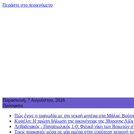
Περάστε στο περιεχόμενο
Παρασκευή, 7 Αυγούστου, 2026
Πρόσφατα
Πώς έγινε η τραγωδία με την νεκρή μητέρα στα Μάλια: Βούτηξε
Κυψέλη: Η πρώτη δήλωση της οικογένειας της 38χρονης Λίζα
Λεβαδειακός - Παναιτωλικός 1-0: Φιλική νίκη των Βοιωτών σ
Τρεις πυρκαγιές μέσα σε μία ημέρα στην ευρύτερη περιοχή τ