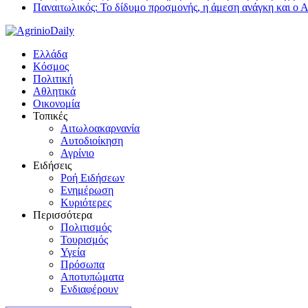
Παναιτωλικός: Το δίδυμο προσμονής, η άμεση ανάγκη και ο 
Ελλάδα
Κόσμος
Πολιτική
Αθλητικά
Οικονομία
Τοπικές
Αιτωλοακαρνανία
Αυτοδιοίκηση
Αγρίνιο
Ειδήσεις
Ροή Ειδήσεων
Ενημέρωση
Κυριότερες
Περισσότερα
Πολιτισμός
Τουρισμός
Υγεία
Πρόσωπα
Αποτυπώματα
Ενδιαφέρουν