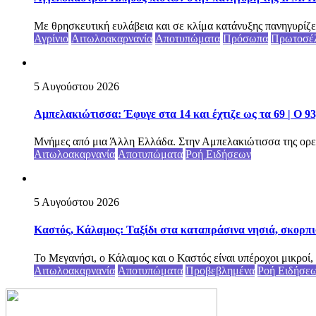
Με θρησκευτική ευλάβεια και σε κλίμα κατάνυξης πανηγυρίζε
Αγρίνιο
Αιτωλοακαρνανία
Αποτυπώματα
Πρόσωπα
Πρωτοσέ
5 Αυγούστου 2026
Αμπελακιώτισσα: Έφυγε στα 14 και έχτιζε ως τα 69 | Ο 9
Μνήμες από μια Άλλη Ελλάδα. Στην Αμπελακιώτισσα της ορε
Αιτωλοακαρνανία
Αποτυπώματα
Ροή Ειδήσεων
5 Αυγούστου 2026
Καστός, Κάλαμος: Ταξίδι στα καταπράσινα νησιά, σκορπι
Το Μεγανήσι, ο Κάλαμος και ο Καστός είναι υπέροχοι μικροί, 
Αιτωλοακαρνανία
Αποτυπώματα
Προβεβλημένα
Ροή Ειδήσε