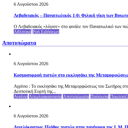
6 Αυγούστου 2026
Λεβαδειακός – Παναιτωλικός 1-0: Φιλική νίκη των Βοιωτ
Ο Λεβαδειακός «λύγισε» στο φινάλε τον Παναιτωλικό των πολ
Αθλητικά
Ροή Ειδήσεων
Αποτυπώματα
6 Αυγούστου 2026
Κοσμοσυρροή πιστών στο εκκλησάκι της Μεταμορφώσεως 
Αγρίνιο : Το εκκλησάκι της Μεταμορφώσεως του Σωτήρος στο
Δεσποτική Εορτή της...
Αγρίνιο
Αιτωλοακαρνανία
Αποτυπώματα
Πρόσωπα
Πρωτοσέ
6 Αυγούστου 2026
Αγγελόκαστρο: Πλήθος πιστών στην πανήγυρη της Ι. Μ. Π