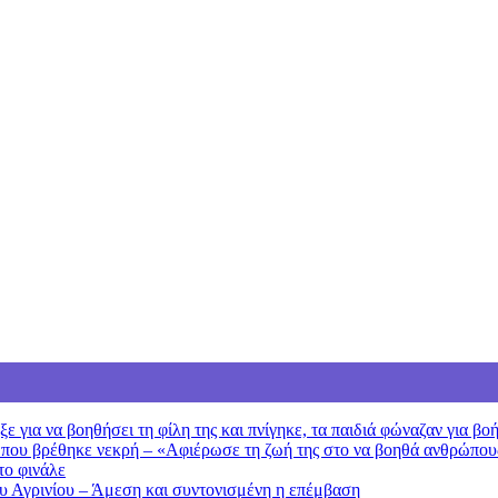
 για να βοηθήσει τη φίλη της και πνίγηκε, τα παιδιά φώναζαν για βο
 που βρέθηκε νεκρή – «Αφιέρωσε τη ζωή της στο να βοηθά ανθρώπου
το φινάλε
ου Αγρινίου – Άμεση και συντονισμένη η επέμβαση