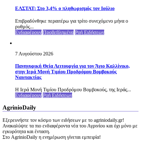
ΕΛΣΤΑΤ: Στο 3,4% ο πληθωρισμός τον Ιούλιο
Επιβραδύνθηκε περαιτέρω για τρίτο συνεχόμενο μήνα ο
ρυθμός...
Ενδιαφέρουν
Προβεβλημένα
Ροή Ειδήσεων
7 Αυγούστου 2026
Πανηγυρική Θεία Λειτουργία για τον Άγιο Καλλίνικο,
στην Ιερά Μονή Τιμίου Προδρόμου Βομβοκούς
Ναυπακτίας
Η Ιερά Μονή Τιμίου Προδρόμου Βομβοκούς, της Ιεράς...
Ενδιαφέρουν
Ροή Ειδήσεων
AgrinioDaily
Εξερευνήστε τον κόσμο των ειδήσεων με το agriniodaily.gr!
Ανακαλύψτε τα πιο ενδιαφέροντα νέα του Αγρινίου και όχι μόνο με
εγκυρότητα και ένταση.
Στο AgrinioDaily η ενημέρωση γίνεται εμπειρία!