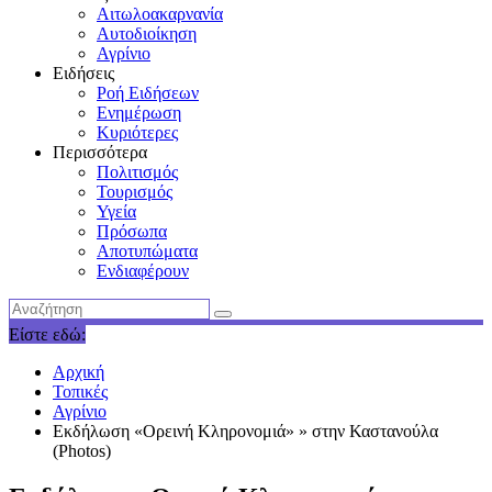
Αιτωλοακαρνανία
Αυτοδιοίκηση
Αγρίνιο
Ειδήσεις
Ροή Ειδήσεων
Ενημέρωση
Κυριότερες
Περισσότερα
Πολιτισμός
Τουρισμός
Υγεία
Πρόσωπα
Αποτυπώματα
Ενδιαφέρουν
Είστε εδώ:
Αρχική
Τοπικές
Αγρίνιο
Εκδήλωση «Ορεινή Κληρονομιά» » στην Καστανούλα
(Photos)