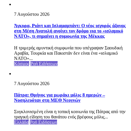
7 Αυγούστου 2026
Άγκυρα, Ριάντ και Ισλαμαμπάντ: Ο νέος ισχυρός άξονας
στη Μέση Ανατολή ανοίγει τον δρόμο για το «ισλαμικό
ΝΑΤΟ», τι σημαίνει η συμφωνία της Μέκκας
Η τριμερής αμυντική συμφωνία που υπέγραψαν Σαουδική
Αραβία, Τουρκία και Πακιστάν δεν είναι ένα «ισλαμικό
ΝΑΤΟ»...
Κόσμος
Ροή Ειδήσεων
7 Αυγούστου 2026
Πάτρα: Θρήνος για μωράκι μόλις 8 ημερών –
Νοσηλευόταν στη ΜΕΘ Νεογνών
Συγκλονισμένη είναι η τοπική κοινωνία της Πάτρας από την
τραγική είδηση του θανάτου ενός βρέφους μόλις...
Ελλάδα
Ροή Ειδήσεων