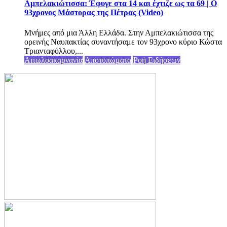
Αμπελακιώτισσα: Έφυγε στα 14 και έχτιζε ως τα 69 | Ο
93χρονος Μάστορας της Πέτρας (Video)
Μνήμες από μια Άλλη Ελλάδα. Στην Αμπελακιώτισσα της
ορεινής Ναυπακτίας συναντήσαμε τον 93χρονο κύριο Κώστα
Τριανταφύλλου,...
Αιτωλοακαρνανία
Αποτυπώματα
Ροή Ειδήσεων