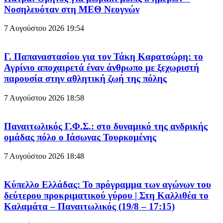
Νοσηλευόταν στη ΜΕΘ Νεογνών
7 Αυγούστου 2026
19:54
Γ. Παπαναστασίου για τον Τάκη Καρατσώρη: το
Αγρίνιο αποχαιρετά έναν άνθρωπο με ξεχωριστή
παρουσία στην αθλητική ζωή της πόλης
7 Αυγούστου 2026
18:58
Παναιτωλικός Γ.Φ.Σ.: στο δυναμικό της ανδρικής
ομάδας πόλο ο Ιάσωνας Τουρκομένης
7 Αυγούστου 2026
18:48
Κύπελλο Ελλάδας: Το πρόγραμμα των αγώνων του
δεύτερου προκριματικού γύρου | Στη Καλλιθέα το
Καλαμάτα – Παναιτωλικός (19/8 – 17:15)