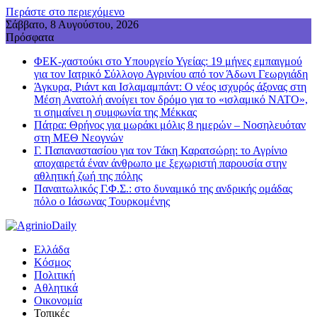
Περάστε στο περιεχόμενο
Σάββατο, 8 Αυγούστου, 2026
Πρόσφατα
ΦΕΚ-χαστούκι στο Υπουργείο Υγείας: 19 μήνες εμπαιγμού
για τον Ιατρικό Σύλλογο Αγρινίου από τον Άδωνι Γεωργιάδη
Άγκυρα, Ριάντ και Ισλαμαμπάντ: Ο νέος ισχυρός άξονας στη
Μέση Ανατολή ανοίγει τον δρόμο για το «ισλαμικό ΝΑΤΟ»,
τι σημαίνει η συμφωνία της Μέκκας
Πάτρα: Θρήνος για μωράκι μόλις 8 ημερών – Νοσηλευόταν
στη ΜΕΘ Νεογνών
Γ. Παπαναστασίου για τον Τάκη Καρατσώρη: το Αγρίνιο
αποχαιρετά έναν άνθρωπο με ξεχωριστή παρουσία στην
αθλητική ζωή της πόλης
Παναιτωλικός Γ.Φ.Σ.: στο δυναμικό της ανδρικής ομάδας
πόλο ο Ιάσωνας Τουρκομένης
Ελλάδα
Κόσμος
Πολιτική
Αθλητικά
Οικονομία
Τοπικές