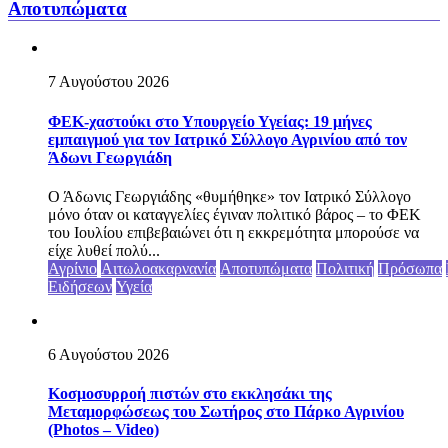
Αποτυπώματα
7 Αυγούστου 2026
ΦΕΚ-χαστούκι στο Υπουργείο Υγείας: 19 μήνες
εμπαιγμού για τον Ιατρικό Σύλλογο Αγρινίου από τον
Άδωνι Γεωργιάδη
Ο Άδωνις Γεωργιάδης «θυμήθηκε» τον Ιατρικό Σύλλογο
μόνο όταν οι καταγγελίες έγιναν πολιτικό βάρος – το ΦΕΚ
του Ιουλίου επιβεβαιώνει ότι η εκκρεμότητα μπορούσε να
είχε λυθεί πολύ...
Αγρίνιο
Αιτωλοακαρνανία
Αποτυπώματα
Πολιτική
Πρόσωπα
Ειδήσεων
Υγεία
6 Αυγούστου 2026
Κοσμοσυρροή πιστών στο εκκλησάκι της
Μεταμορφώσεως του Σωτήρος στο Πάρκο Αγρινίου
(Photos – Video)