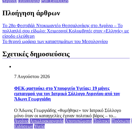
Αγρίνιο
Πολιτισμός
Ροή Ειδήσεων
Πλοήγηση άρθρων
Το 28ο Φεστιβάλ Ντοκιμαντέρ Θεσσαλονίκης στο Αγρίνιο – Το
πολλαπλό σου είδωλο: Χειμερινοί Κολυμβητές στον «Ελληνίς» με
είσοδο ελεύθερη
To θερινό ωράριο των καταστημάτων του Μεσολογγίου
Σχετικές δημοσιεύσεις
7 Αυγούστου 2026
ΦΕΚ-χαστούκι στο Υπουργείο Υγείας: 19 μήνες
εμπαιγμού για τον Ιατρικό Σύλλογο Αγρινίου από τον
Άδωνι Γεωργιάδη
Ο Άδωνις Γεωργιάδης «θυμήθηκε» τον Ιατρικό Σύλλογο
μόνο όταν οι καταγγελίες έγιναν πολιτικό βάρος – το...
Αγρίνιο
Αιτωλοακαρνανία
Αποτυπώματα
Πολιτική
Πρόσωπα
Ειδήσεων
Υγεία