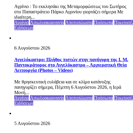
Αγρίνιο : Το εκκλησάκι της Μεταμορφώσεως του Σωτήρος
στο Παπαστράτειο Πάρκο Αγρινίου γιορτάζει σήμερα Με
ιδιαίτερη...
Αγρίνιο
Αιτωλοακαρνανία
Αποτυπώματα
Πρόσωπα
Πρωτοσέ
Ειδήσεων
6 Αυγούστου 2026
Αγγελόκαστρο: Πλήθος πιστών στην πανήγυρη της Ι. Μ.
Παντοκράτορος στο Αγγελόκαστρο – Αρχιερατική Θεία
Λειτουργία (Photos – Videos)
Με θρησκευτική ευλάβεια και σε κλίμα κατάνυξης
πανηγυρίζει σήμερα, Πέμπτη 6 Αυγούστου 2026, η Ιερά
Μονή...
Αγρίνιο
Αιτωλοακαρνανία
Αποτυπώματα
Πρόσωπα
Πρωτοσέ
Ειδήσεων
5 Αυγούστου 2026