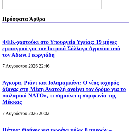
Πρόσφατα Άρθρα
ΦΕΚ-χαστούκι στο Υπουργείο Υγείας: 19 μήνες
εμπαιγμού για τον Ιατρικό Σύλλογο Αγρινίου από
τον Άδωνι Γεωργιάδη
7 Αυγούστου 2026
22:46
Άγκυρα, Ριάντ και Ισλαμαμπάντ: Ο νέος ισχυρός
άξονας στη Μέση Ανατολή ανοίγει τον δρόμο για το
«ισλαμικό ΝΑΤΟ», τι σημαίνει η συμφωνία της
Μέκκας
7 Αυγούστου 2026
20:02
Πάτρα: Θρήνος για μωράκι μόλις 8 ημερών –