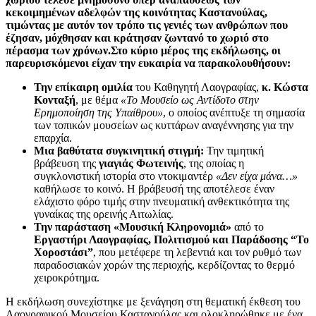
κεκοιμημένων αδελφών της κοινότητας Καστανούλας,
τιμώντας με αυτόν τον τρόπο τις γενιές των ανθρώπων που
έζησαν, μόχθησαν και κράτησαν ζωντανό το χωριό στο
πέρασμα των χρόνων.Στο κύριο μέρος της εκδήλωσης, οι
παρευρισκόμενοι είχαν την ευκαιρία να παρακολουθήσουν:
Την επίκαιρη ομιλία
του Καθηγητή Λαογραφίας,
κ. Κώστα
Κονταξή
, με θέμα
«Το Μουσείο ως Αντίδοτο στην
Ερημοποίηση της Υπαίθρου»
, ο οποίος ανέπτυξε τη σημασία
των τοπικών μουσείων ως κυττάρων αναγέννησης για την
επαρχία.
Μια βαθύτατα συγκινητική στιγμή:
Την τιμητική
βράβευση της
γιαγιάς Φωτεινής
, της οποίας η
συγκλονιστική ιστορία στο ντοκιμαντέρ
«Δεν είχα μάνα…»
καθήλωσε το κοινό. Η βράβευσή της αποτέλεσε έναν
ελάχιστο φόρο τιμής στην πνευματική ανθεκτικότητα της
γυναίκας της ορεινής Αιτωλίας.
Την παράσταση «Μουσική Κληρονομιά»
από το
Εργαστήρι Λαογραφίας, Πολιτισμού και Παράδοσης “Το
Χοροστάσι”
, που μετέφερε τη λεβεντιά και τον ρυθμό των
παραδοσιακών χορών της περιοχής, κερδίζοντας το θερμό
χειροκρότημα.
Η εκδήλωση συνεχίστηκε με ξενάγηση στη θεματική έκθεση του
Λαογραφικού Μουσείου Καστανούλας και ολοκληρώθηκε με ένα