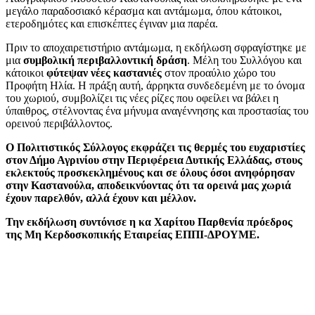
μεγάλο παραδοσιακό κέρασμα και αντάμωμα, όπου κάτοικοι,
ετεροδημότες και επισκέπτες έγιναν μια παρέα.
Πριν το αποχαιρετιστήριο αντάμωμα, η εκδήλωση σφραγίστηκε με
μια
συμβολική περιβαλλοντική δράση
. Μέλη του Συλλόγου και
κάτοικοι
φύτεψαν νέες καστανιές
στον προαύλιο χώρο του
Προφήτη Ηλία. Η πράξη αυτή, άρρηκτα συνδεδεμένη με το όνομα
του χωριού, συμβολίζει τις νέες ρίζες που οφείλει να βάλει η
ύπαιθρος, στέλνοντας ένα μήνυμα αναγέννησης και προστασίας του
ορεινού περιβάλλοντος.
Ο Πολιτιστικός Σύλλογος εκφράζει τις θερμές του ευχαριστίες
στον Δήμο Αγρινίου στην Περιφέρεια Δυτικής Ελλάδας, στους
εκλεκτούς προσκεκλημένους και σε όλους όσοι ανηφόρησαν
στην Καστανούλα, αποδεικνύοντας ότι τα ορεινά μας χωριά
έχουν παρελθόν, αλλά έχουν και μέλλον.
Την εκδήλωση συντόνισε η κα Χαρίτου Παρθενία πρόεδρος
της Μη Κερδοσκοπικής Εταιρείας ΕΠΠΙ-ΔΡΟΥΜΕ.