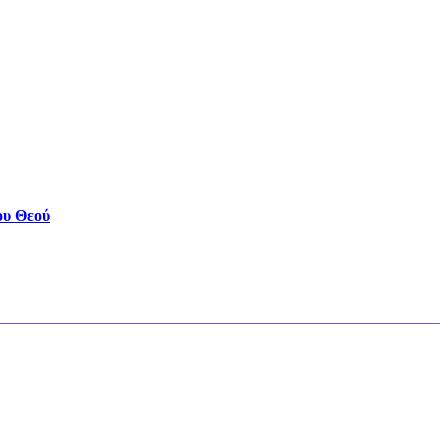
ου Θεού