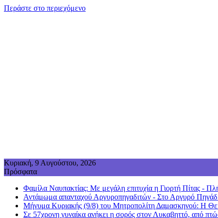
Περάστε στο περιεχόμενο
Κυριακή, 9 Αυγούστου, 2026
Πρόσφατα
Φαμίλα Ναυπακτίας: Με μεγάλη επιτυχία η Γιορτή Πίτας - Πλή
Αντάμωμα απανταχού Αργυροπηγαδιτών - Στο Αργυρό Πηγάδι
Μήνυμα Κυριακής (9/8) του Μητροπολίτη Δαμασκηνού: Η Θεία
Σε 57χρονη γυναίκα ανήκει η σορός στον Λυκαβηττό, από πτώ