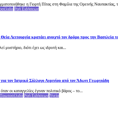
ματοποιήθηκε η Γιορτή Πίτας στη Φαμίλα της Ορεινής Ναυπακτίας, το
οσέλιδο
Ροή Ειδήσεων
εία Λειτουργία κρατάει ανοιχτό τον δρόμο προς την Βασιλεία τ
 μυστήριο, διότι έχει ως ιδρυτή και...
για τον Ιατρικό Σύλλογο Αγρινίου από τον Άδωνι Γεωργιάδη
αν οι καταγγελίες έγιναν πολιτικό βάρος – το...
Πρωτοσέλιδο
Ροή Ειδήσεων
Υγεία