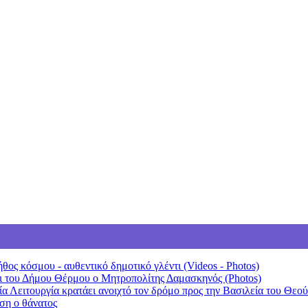
θος κόσμου - αυθεντικό δημοτικό γλέντι (Videos - Photos)
 του Δήμου Θέρμου ο Μητροπολίτης Δαμασκηνός (Photos)
 Λειτουργία κρατάει ανοιχτό τον δρόμο προς την Βασιλεία του Θεού
ση ο θάνατος