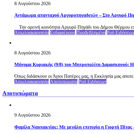
8 Αυγούστου 2026
Αντάμωμα απανταχού Αργυροπηγαδιτών – Στο Αργυρό Πηγ
Την ορεινή κοινότητα Αργυρό Πηγάδι του Δήμου Θέρμου επ
Αιτωλοακαρνανία
Ενδιαφέρουν
Προβεβλημένα
Ροή Ειδήσεω
8 Αυγούστου 2026
Μήνυμα Κυριακής (9/8) του Μητροπολίτη Δαμασκηνού: Η Θ
Όπως διδάσκουν οι Άγιοι Πατέρες μας, η Εκκλησία μας αποτελεί
Αιτωλοακαρνανία
Αποτυπώματα
Ροή Ειδήσεων
Αποτυπώματα
9 Αυγούστου 2026
Φαμίλα Ναυπακτίας: Με μεγάλη επιτυχία η Γιορτή Πίτας –