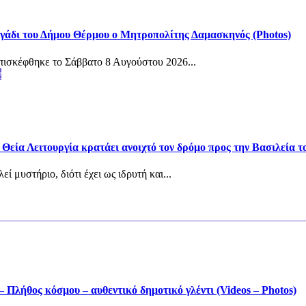
άδι του Δήμου Θέρμου ο Μητροπολίτης Δαμασκηνός (Photos)
ισκέφθηκε το Σάββατο 8 Αυγούστου 2026...
ν
εία Λειτουργία κρατάει ανοιχτό τον δρόμο προς την Βασιλεία τ
 μυστήριο, διότι έχει ως ιδρυτή και...
 Πλήθος κόσμου – αυθεντικό δημοτικό γλέντι (Videos – Photos)