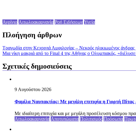
Αγρίνιο
Αιτωλοακαρνανία
Ροή Ειδήσεων
Υγεία
Πλοήγηση άρθρων
Τραγωδία στην Κεχρινιά Αμφιλοχίας – Νεκρός ηλικιωμένος άνδρας 
Μια νίκη μακριά από το Final 4 της Αθήνας ο Ολυμπιακός, «διέλυ
Σχετικές δημοσιεύσεις
9 Αυγούστου 2026
Φαμίλα Ναυπακτίας: Με μεγάλη επιτυχία η Γιορτή Πίτας –
Με ιδιαίτερη επιτυχία και με μεγάλη προσέλευση κόσμου πρα
Αιτωλοακαρνανία
Αποτυπώματα
Πολιτισμός
Πρόσωπα
Πρωτ