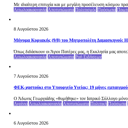
Με ιδιαίτερη επιτυχία και με μεγάλη προσέλευση κόσμου πραγ
Αιτωλοακαρνανία
Αποτυπώματα
Πολιτισμός
Πρόσωπα
Πρωτ
8 Αυγούστου 2026
Μήνυμα Κυριακής (9/8) του Μητροπολίτη Δαμασκηνού: Η Θ
Όπως διδάσκουν οι Άγιοι Πατέρες μας, η Εκκλησία μας αποτελεί
Αιτωλοακαρνανία
Αποτυπώματα
Ροή Ειδήσεων
7 Αυγούστου 2026
ΦΕΚ-χαστούκι στο Υπουργείο Υγείας: 19 μήνες εμπαιγμού 
Ο Άδωνις Γεωργιάδης «θυμήθηκε» τον Ιατρικό Σύλλογο μόνο ότ
Αγρίνιο
Αιτωλοακαρνανία
Αποτυπώματα
Πολιτική
Πρόσωπα
6 Αυγούστου 2026