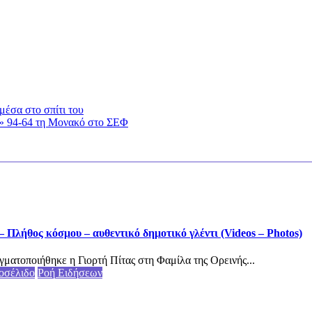
μέσα στο σπίτι του
σε» 94-64 τη Μονακό στο ΣΕΦ
 Πλήθος κόσμου – αυθεντικό δημοτικό γλέντι (Videos – Photos)
γματοποιήθηκε η Γιορτή Πίτας στη Φαμίλα της Ορεινής...
οσέλιδο
Ροή Ειδήσεων