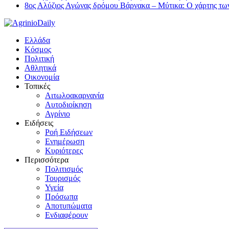
8ος Αλύζιος Αγώνας δρόμου Βάρνακα – Μύτικα: Ο χάρτης τω
Ελλάδα
Κόσμος
Πολιτική
Αθλητικά
Οικονομία
Τοπικές
Αιτωλοακαρνανία
Αυτοδιοίκηση
Αγρίνιο
Ειδήσεις
Ροή Ειδήσεων
Ενημέρωση
Κυριότερες
Περισσότερα
Πολιτισμός
Τουρισμός
Υγεία
Πρόσωπα
Αποτυπώματα
Ενδιαφέρουν