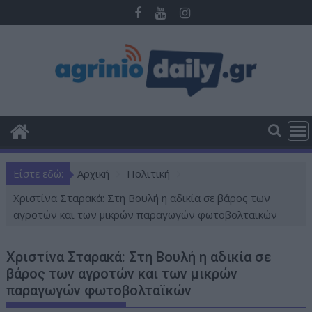
Π
ε
ρ
ά
σ
τ
ε
σ
τ
ο
Είστε εδώ:
Αρχική
Πολιτική
π
ε
Χριστίνα Σταρακά: Στη Βουλή η αδικία σε βάρος των
ρ
αγροτών και των μικρών παραγωγών φωτοβολταϊκών
ι
ε
Χριστίνα Σταρακά: Στη Βουλή η αδικία σε
χ
βάρος των αγροτών και των μικρών
ό
παραγωγών φωτοβολταϊκών
μ
ε