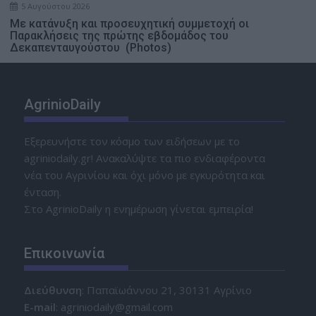
5 Αυγούστου 2026
Με κατάνυξη και προσευχητική συμμετοχή οι
Παρακλήσεις της πρώτης εβδομάδος του
Δεκαπενταυγούστου (Photos)
AgrinioDaily
Εξερευνήστε τον κόσμο των ειδήσεων με το
agriniodaily.gr! Ανακαλύψτε τα πιο ενδιαφέροντα
νέα του Αγρινίου και όχι μόνο με εγκυρότητα και
ένταση.
Στο AgrinioDaily η ενημέρωση γίνεται εμπειρία!
Επικοινωνία
Διεύθυνση
: Παπαϊωάννου 21, 30131 Αγρίνιο
Ε-mail
: agriniodaily@gmail.com