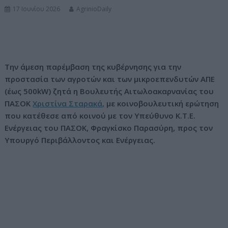
17 Ιουνίου 2026
AgrinioDaily
ν
ο
Την άμεση παρέμβαση της κυβέρνησης για την
προστασία των αγροτών και των μικροεπενδυτών ΑΠΕ
(έως 500kW) ζητά η Βουλευτής Αιτωλοακαρνανίας του
ΠΑΣΟΚ
Χριστίνα Σταρακά,
με κοινοβουλευτική ερώτηση
που κατέθεσε από κοινού με τον Υπεύθυνο Κ.Τ.Ε.
Ενέργειας του ΠΑΣΟΚ, Φραγκίσκο Παρασύρη, προς τον
Υπουργό Περιβάλλοντος και Ενέργειας.