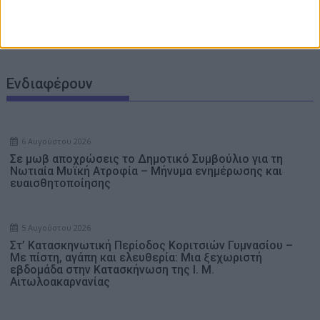
ΑΑΔΕ: Ποιες κυρώσεις μπορούν να οδηγήσουν ακόμα και
σε απώλεια των αγροτικών ενισχύσεων
Ενδιαφέρουν
6 Αυγούστου 2026
Σε μωβ αποχρώσεις το Δημοτικό Συμβούλιο για τη
Νωτιαία Μυϊκή Ατροφία – Μήνυμα ενημέρωσης και
ευαισθητοποίησης
5 Αυγούστου 2026
Στ’ Κατασκηνωτική Περίοδος Κοριτσιών Γυμνασίου –
Με πίστη, αγάπη και ελευθερία: Μια ξεχωριστή
εβδομάδα στην Κατασκήνωση της Ι. Μ.
Αιτωλοακαρνανίας