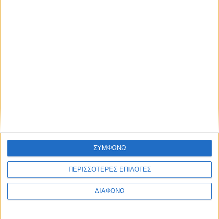
6 Αυγούστου 2026
Κοσμοσυρροή πιστών στο εκκλησάκι της Μεταμορφώσεως
του Σωτήρος στο Πάρκο Αγρινίου (Photos – Video)
ΣΥΜΦΩΝΩ
ΠΕΡΙΣΣΟΤΕΡΕΣ ΕΠΙΛΟΓΕΣ
ΔΙΑΦΩΝΩ