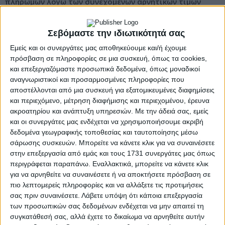
πληρωμών λόγω των συνεχόμενων αρνητικών τιμών
στην αγορά ηλεκτρικής ενέργειας.
Σεβόμαστε την ιδιωτικότητά σας
Στην ερώτηση τονίζεται ότι οι ίδιοι οι παραγωγοί δεν
ευθύνονται ούτε για τα προβλήματα του ηλεκτρικού
Εμείς και οι συνεργάτες μας αποθηκεύουμε και/ή έχουμε
δικτύου και του ενεργειακού σχεδιασμού ούτε για τη
πρόσβαση σε πληροφορίες σε μια συσκευή, όπως τα cookies,
και επεξεργαζόμαστε προσωπικά δεδομένα, όπως μοναδικοί
διαμόρφωση των αρνητικών τιμών στην αγορά
αναγνωριστικοί και προσαρμοσμένες πληροφορίες που
ηλεκτρικής ενέργειας, οι οποίες στην πράξη δεν
αποστέλλονται από μια συσκευή για εξατομικευμένες διαφημίσεις
αντανακλούν πραγματικά αρνητική αξία της
και περιεχόμενο, μέτρηση διαφήμισης και περιεχομένου, έρευνα
παραγόμενης ενέργειας. Επισημαίνεται, επίσης, ότι η
ακροατηρίου και ανάπτυξη υπηρεσιών.
Με την άδειά σας, εμείς
ευρωπαϊκή νομοθεσία προβλέπει την αποζημίωση των
και οι συνεργάτες μας ενδέχεται να χρησιμοποιήσουμε ακριβή
παραγωγών και για τις δύο περιπτώσεις.
δεδομένα γεωγραφικής τοποθεσίας και ταυτοποίησης μέσω
σάρωσης συσκευών. Μπορείτε να κάνετε κλικ για να συναινέσετε
Ιδιαίτερη αναφορά γίνεται και στην άνιση μεταχείριση που
στην επεξεργασία από εμάς και τους 1731 συνεργάτες μας όπως
υφίστανται οι αγρότες, καθώς ώριμες συλλογικές
περιγράφεται παραπάνω. Εναλλακτικά, μπορείτε να κάνετε κλικ
επενδύσεις παραμένουν για χρόνια σε αναμονή σύνδεσης
για να αρνηθείτε να συναινέσετε ή να αποκτήσετε πρόσβαση σε
πιο λεπτομερείς πληροφορίες και να αλλάξετε τις προτιμήσεις
στο δίκτυο, την ώρα που μεγάλα έργα συνεχίζουν να
σας πριν συναινέσετε.
Λάβετε υπόψη ότι κάποια επεξεργασία
προχωρούν με ταχείς ρυθμούς.
των προσωπικών σας δεδομένων ενδέχεται να μην απαιτεί τη
συγκατάθεσή σας, αλλά έχετε το δικαίωμα να αρνηθείτε αυτήν
Με την ερώτηση ζητείται από το Υπουργείο να προχωρήσει