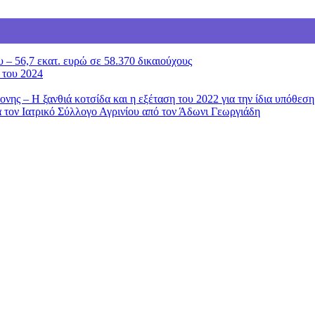
– 56,7 εκατ. ευρώ σε 58.370 δικαιούχους
 του 2024
ονης – Η ξανθιά κοτσίδα και η εξέταση του 2022 για την ίδια υπόθεση
 τον Ιατρικό Σύλλογο Αγρινίου από τον Άδωνι Γεωργιάδη