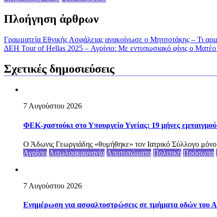
Πλοήγηση άρθρων
Γραμματεία Εθνικής Ασφάλειας ανακοίνωσε ο Μητσοτάκης – Τι αρμο
ΔΕΗ Tour of Hellas 2025 – Αγρίνιο: Με εντυπωσιακό φίνις ο Ματ
Σχετικές δημοσιεύσεις
7 Αυγούστου 2026
ΦΕΚ-χαστούκι στο Υπουργείο Υγείας: 19 μήνες εμπαιγμού 
Ο Άδωνις Γεωργιάδης «θυμήθηκε» τον Ιατρικό Σύλλογο μόνο ότ
Αγρίνιο
Αιτωλοακαρνανία
Αποτυπώματα
Πολιτική
Πρόσωπα
7 Αυγούστου 2026
Ενημέρωση για ασφαλτοστρώσεις σε τμήματα οδών του Ασ