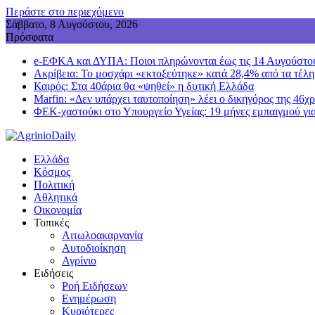
Περάστε στο περιεχόμενο
Σάββατο, 8 Αυγούστου, 2026
Πρόσφατα
e-ΕΦΚΑ και ΔΥΠΑ: Ποιοι πληρώνονται έως τις 14 Αυγούστου 
Ακρίβεια: Το μοσχάρι «εκτοξεύτηκε» κατά 28,4% από τα τέλη
Καιρός: Στα 40άρια θα «ψηθεί» η δυτική Ελλάδα
Marfin: «Δεν υπάρχει ταυτοποίηση» λέει ο δικηγόρος της 46χρ
ΦΕΚ-χαστούκι στο Υπουργείο Υγείας: 19 μήνες εμπαιγμού για
Ελλάδα
Κόσμος
Πολιτική
Αθλητικά
Οικονομία
Τοπικές
Αιτωλοακαρνανία
Αυτοδιοίκηση
Αγρίνιο
Ειδήσεις
Ροή Ειδήσεων
Ενημέρωση
Κυριότερες