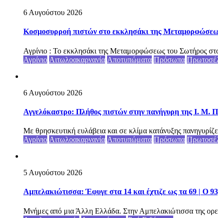
6 Αυγούστου 2026
Κοσμοσυρροή πιστών στο εκκλησάκι της Μεταμορφώσεως 
Αγρίνιο : Το εκκλησάκι της Μεταμορφώσεως του Σωτήρος στο
Αγρίνιο
Αιτωλοακαρνανία
Αποτυπώματα
Πρόσωπα
Πρωτοσέ
6 Αυγούστου 2026
Αγγελόκαστρο: Πλήθος πιστών στην πανήγυρη της Ι. Μ. Π
Με θρησκευτική ευλάβεια και σε κλίμα κατάνυξης πανηγυρίζε
Αγρίνιο
Αιτωλοακαρνανία
Αποτυπώματα
Πρόσωπα
Πρωτοσέ
5 Αυγούστου 2026
Αμπελακιώτισσα: Έφυγε στα 14 και έχτιζε ως τα 69 | Ο 9
Μνήμες από μια Άλλη Ελλάδα. Στην Αμπελακιώτισσα της ορε