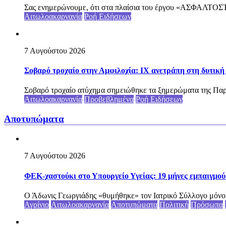
Σας ενημερώνουμε, ότι στα πλαίσια του έργου «ΑΣ
Αιτωλοακαρνανία
Ροή Ειδήσεων
7 Αυγούστου 2026
Σοβαρό τροχαίο στην Αμφιλοχία: ΙΧ ανετράπη στη δυτική
Σοβαρό τροχαίο ατύχημα σημειώθηκε τα ξημερώματα της Παρασ
Αιτωλοακαρνανία
Προβεβλημένα
Ροή Ειδήσεων
Αποτυπώματα
7 Αυγούστου 2026
ΦΕΚ-χαστούκι στο Υπουργείο Υγείας: 19 μήνες εμπαιγμού 
Ο Άδωνις Γεωργιάδης «θυμήθηκε» τον Ιατρικό Σύλλογο μόνο ότ
Αγρίνιο
Αιτωλοακαρνανία
Αποτυπώματα
Πολιτική
Πρόσωπα