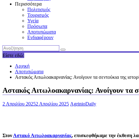
Περισσότερα
Πολιτισμός
Τουρισμός
Υγεία
Πρόσωπα
Αποτυπώματα
Ενδιαφέρουν
Είστε εδώ:
Αρχική
Αποτυπώματα
Αστακός Αιτωλοακαρνανίας: Ανοίγουν τα σεντούκια της ιστο
Αστακός Αιτωλοακαρνανίας: Ανοίγουν τα σ
2 Απριλίου 2025
2 Απριλίου 2025
AgrinioDaily
Στον
Αστακό Αιτωλοακαρνανίας
, επισκεφθήκαμε την έκθεση λα