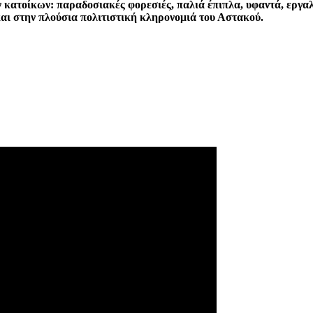
κατοίκων: παραδοσιακές φορεσιές, παλιά έπιπλα, υφαντά, εργαλε
και στην πλούσια πολιτιστική κληρονομιά του Αστακού.