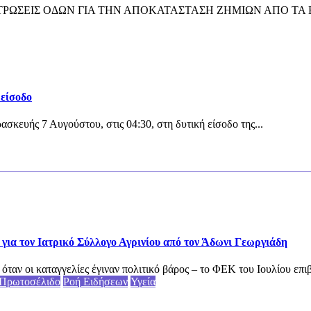
ΦΑΛΤΟΣΤΡΩΣΕΙΣ ΟΔΩΝ ΓΙΑ ΤΗΝ ΑΠΟΚΑΤΑΣΤΑΣΗ ΖΗΜΙΩΝ ΑΠΟ ΤΑ
 είσοδο
κευής 7 Αυγούστου, στις 04:30, στη δυτική είσοδο της...
για τον Ιατρικό Σύλλογο Αγρινίου από τον Άδωνι Γεωργιάδη
αν οι καταγγελίες έγιναν πολιτικό βάρος – το ΦΕΚ του Ιουλίου επιβ
Πρωτοσέλιδο
Ροή Ειδήσεων
Υγεία