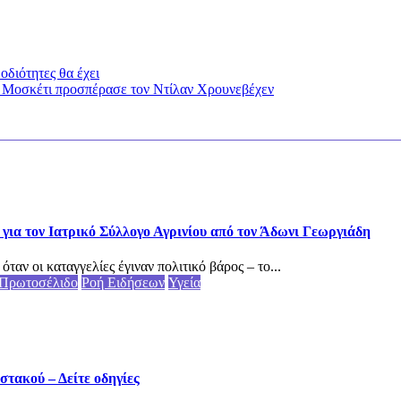
διότητες θα έχει
έο Μοσκέτι προσπέρασε τον Ντίλαν Χρουνεβέχεν
για τον Ιατρικό Σύλλογο Αγρινίου από τον Άδωνι Γεωργιάδη
αν οι καταγγελίες έγιναν πολιτικό βάρος – το...
Πρωτοσέλιδο
Ροή Ειδήσεων
Υγεία
τακού – Δείτε οδηγίες