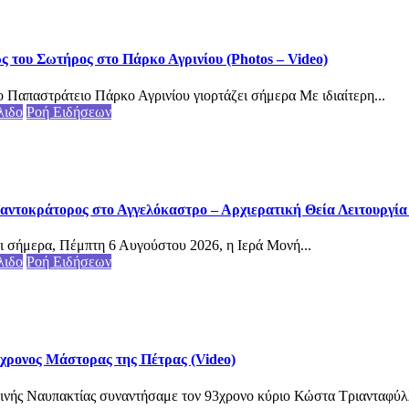
του Σωτήρος στο Πάρκο Αγρινίου (Photos – Video)
 Παπαστράτειο Πάρκο Αγρινίου γιορτάζει σήμερα Με ιδιαίτερη...
λιδο
Ροή Ειδήσεων
αντοκράτορος στο Αγγελόκαστρο – Αρχιερατική Θεία Λειτουργία (
ι σήμερα, Πέμπτη 6 Αυγούστου 2026, η Ιερά Μονή...
λιδο
Ροή Ειδήσεων
3χρονος Μάστορας της Πέτρας (Video)
ινής Ναυπακτίας συναντήσαμε τον 93χρονο κύριο Κώστα Τριανταφύλλ