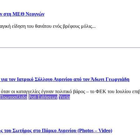
ταν στη ΜΕΘ Νεογνών
αγική είδηση του θανάτου ενός βρέφους μόλις...
για τον Ιατρικό Σύλλογο Αγρινίου από τον Άδωνι Γεωργιάδη
αν οι καταγγελίες έγιναν πολιτικό βάρος – το ΦΕΚ του Ιουλίου επιβ
Πρωτοσέλιδο
Ροή Ειδήσεων
Υγεία
του Σωτήρος στο Πάρκο Αγρινίου (Photos – Video)