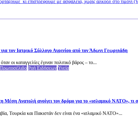
ορτάζουμε κι επιστρέφουμε με ασφάλεια, χωρίς αλκοόλ στο τιμόνι (V
για τον Ιατρικό Σύλλογο Αγρινίου από τον Άδωνι Γεωργιάδη
αν οι καταγγελίες έγιναν πολιτικό βάρος – το...
Πρωτοσέλιδο
Ροή Ειδήσεων
Υγεία
τη Μέση Ανατολή ανοίγει τον δρόμο για το «ισλαμικό ΝΑΤΟ», τι
ία, Τουρκία και Πακιστάν δεν είναι ένα «ισλαμικό ΝΑΤΟ»...