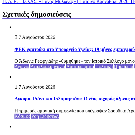
Π. Δ. Ε. – Ι.Ο.ΑΣ. «Πάνος Μυλωνάς» | Πατρινό Καρναβάλι 2026: Γι
Σχετικές δημοσιεύσεις
7 Αυγούστου 2026
ΦΕΚ-χαστούκι στο Υπουργείο Υγείας: 19 μήνες εμπαιγμού 
Ο Άδωνις Γεωργιάδης «θυμήθηκε» τον Ιατρικό Σύλλογο μόνο ότ
Αγρίνιο
Αιτωλοακαρνανία
Αποτυπώματα
Πολιτική
Πρόσωπα
7 Αυγούστου 2026
Άγκυρα, Ριάντ και Ισλαμαμπάντ: Ο νέος ισχυρός άξονας σ
Η τριμερής αμυντική συμφωνία που υπέγραψαν Σαουδική Αραβ
Κόσμος
Ροή Ειδήσεων