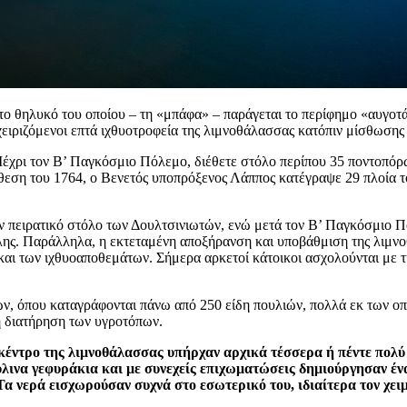
 το θηλυκό του οποίου – τη «μπάφα» – παράγεται το περίφημο «αυγοτά
αχειριζόμενοι επτά ιχθυοτροφεία της λιμνοθάλασσας κατόπιν μίσθωσης
έχρι τον Β’ Παγκόσμιο Πόλεμο, διέθετε στόλο περίπου 35 ποντοπόρ
κθεση του 1764, ο Βενετός υποπρόξενος Λάππος κατέγραψε 29 πλοία 
 πειρατικό στόλο των Δουλτσινιωτών, ενώ μετά τον Β’ Παγκόσμιο Πό
λης. Παράλληλα, η εκτεταμένη αποξήρανση και υποβάθμιση της λιμνο
και των ιχθυοαποθεμάτων. Σήμερα αρκετοί κάτοικοι ασχολούνται με τ
ν, όπου καταγράφονται πάνω από 250 είδη πουλιών, πολλά εκ των οπ
η διατήρηση των υγροτόπων.
έντρο της λιμνοθάλασσας υπήρχαν αρχικά τέσσερα ή πέντε πολύ 
ύλινα γεφυράκια και με συνεχείς επιχωματώσεις δημιούργησαν έν
α νερά εισχωρούσαν συχνά στο εσωτερικό του, ιδιαίτερα τον χειμ