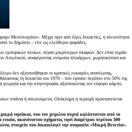
ραχο Μεσολογγίου». Μέχρι πριν από λίγες δεκαετίες, η πλειονότητα
 από το Δημόσιο – είτε ως ελεύθεροι ψαράδες.
ων εμπορικών πλοίων, πέραν μικρότερων σκαφών. Δεν είναι τυχαίο
του Αιτωλικού, αναφέροντας ονόματα πλοιάρχων, χωρητικότητα και
λεμο δεν αξιοποιήθηκαν οι κρατικές ευκαιρίες ανανέωσης,
θάλασσας τη δεκαετία του 1970 – που έφτασε περίπου στο 50% της
η γεωργία και την κτηνοτροφία, αξιοποιώντας τον εύφορο κάμπο,
οίων σπάνια ή απειλούμενα. Ολόκληρη η περιοχή προστατεύεται
μικρά νησάκια, που τον χειμώνα συχνά καλύπτονταν από το
α ενιαίο, ακανόνιστου σχήματος νησί διαμέτρου περίπου 300
ώνα, στοιχείο που δικαιολογεί την ονομασία «Μικρή Βενετία».