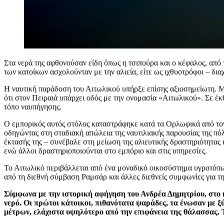
Στα νερά της αφθονούσαν είδη όπως η τσιπούρα και ο κέφαλος, από
των κατοίκων ασχολούνταν με την αλιεία, είτε ως ιχθυοτρόφοι – δι
Η ναυτική παράδοση του Αιτωλικού υπήρξε επίσης αξιοσημείωτη. Μ
ότι στον Πειραιά υπάρχει οδός με την ονομασία «Αιτωλικού». Σε έ
τόπο ναυπήγησης.
Ο εμπορικός αυτός στόλος καταστράφηκε κατά τα Ορλωφικά από τον
οδηγώντας στη σταδιακή απώλεια της ναυτιλιακής παρουσίας της πό
έκτασής της – συνέβαλε στη μείωση της αλιευτικής δραστηριότητας 
ενώ άλλοι δραστηριοποιούνται στο εμπόριο και στις υπηρεσίες.
Το Αιτωλικό περιβάλλεται από ένα μοναδικό οικοσύστημα υγροτόπω
από τη διεθνή σύμβαση Ραμσάρ και άλλες διεθνείς συμφωνίες για τ
Σύμφωνα με την ιστορική αφήγηση του Ανδρέα Δημητρίου, στο κ
νερό. Οι πρώτοι κάτοικοι, πιθανότατα ψαράδες, τα ένωσαν με ξ
μέτρων, ελάχιστα υψηλότερο από την επιφάνεια της θάλασσας. Τ