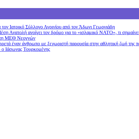
 τον Ιατρικό Σύλλογο Αγρινίου από τον Άδωνι Γεωργιάδη
Μέση Ανατολή ανοίγει τον δρόμο για το «ισλαμικό ΝΑΤΟ», τι σημαίν
 στη ΜΕΘ Νεογνών
ιρετά έναν άνθρωπο με ξεχωριστή παρουσία στην αθλητική ζωή της π
ο ο Ιάσωνας Τουρκομένης