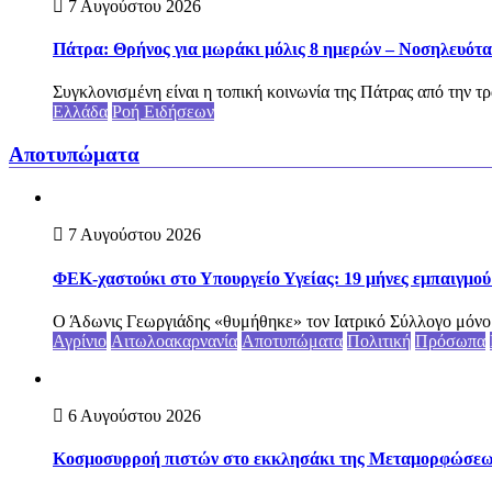
7 Αυγούστου 2026
Πάτρα: Θρήνος για μωράκι μόλις 8 ημερών – Νοσηλευό
Συγκλονισμένη είναι η τοπική κοινωνία της Πάτρας από την τρ
Ελλάδα
Ροή Ειδήσεων
Αποτυπώματα
7 Αυγούστου 2026
ΦΕΚ-χαστούκι στο Υπουργείο Υγείας: 19 μήνες εμπαιγμού 
Ο Άδωνις Γεωργιάδης «θυμήθηκε» τον Ιατρικό Σύλλογο μόνο ότ
Αγρίνιο
Αιτωλοακαρνανία
Αποτυπώματα
Πολιτική
Πρόσωπα
6 Αυγούστου 2026
Κοσμοσυρροή πιστών στο εκκλησάκι της Μεταμορφώσεως 