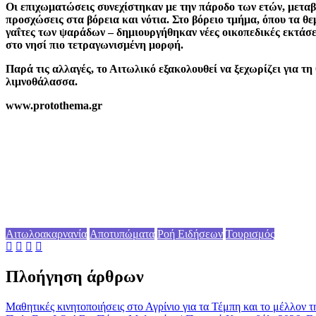
Οι επιχωματώσεις συνεχίστηκαν με την πάροδο των ετών, μεταβ
προσχώσεις στα βόρεια και νότια. Στο βόρειο τμήμα, όπου τα θε
γαΐτες των ψαράδων – δημιουργήθηκαν νέες οικοπεδικές εκτάσει
στο νησί πιο τετραγωνισμένη μορφή.
Παρά τις αλλαγές, το Αιτωλικό εξακολουθεί να ξεχωρίζει για τ
λιμνοθάλασσα.
www.protothema.gr
Αιτωλοακαρνανία
Αποτυπώματα
Ροή Ειδήσεων
Τουρισμός
Πλοήγηση άρθρων
Μαθητικές κινητοποιήσεις στο Αγρίνιο για τα Τέμπη και το μέλλον 