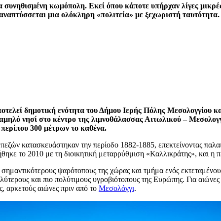
ια συνηθισμένη κωμόπολη. Εκεί όπου κάποτε υπήρχαν λίγες μικρέ
αναπτύσσεται μια ολόκληρη «πολιτεία» με ξεχωριστή ταυτότητα.
οτελεί δημοτική ενότητα του Δήμου Ιερής Πόλης Μεσολογγίου και
χαμηλό νησί στο κέντρο της λιμνοθάλασσας Αιτωλικού – Μεσολογγ
 περίπου 300 μέτρων το καθένα.
εζών κατασκευάστηκαν την περίοδο 1882-1885, επεκτείνοντας παλαιό
ηκε το 2010 με τη διοικητική μεταρρύθμιση «Καλλικράτης», και η π
σημαντικότερους ψαρότοπους της χώρας και τμήμα ενός εκτεταμένου 
λύτερους και πιο πολύτιμους υγροβιότοπους της Ευρώπης. Για αιώνες
ς, αρκετούς αιώνες πριν από το
Μεσολόγγι
.