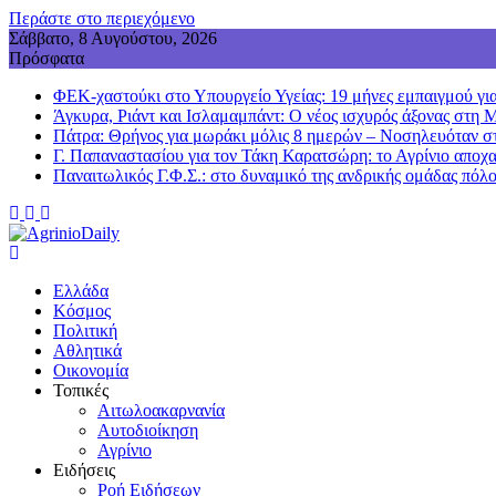
Περάστε στο περιεχόμενο
Σάββατο, 8 Αυγούστου, 2026
Πρόσφατα
ΦΕΚ-χαστούκι στο Υπουργείο Υγείας: 19 μήνες εμπαιγμού για
Άγκυρα, Ριάντ και Ισλαμαμπάντ: Ο νέος ισχυρός άξονας στη 
Πάτρα: Θρήνος για μωράκι μόλις 8 ημερών – Νοσηλευόταν
Γ. Παπαναστασίου για τον Τάκη Καρατσώρη: το Αγρίνιο αποχα
Παναιτωλικός Γ.Φ.Σ.: στο δυναμικό της ανδρικής ομάδας πόλ
Ελλάδα
Κόσμος
Πολιτική
Αθλητικά
Οικονομία
Τοπικές
Αιτωλοακαρνανία
Αυτοδιοίκηση
Αγρίνιο
Ειδήσεις
Ροή Ειδήσεων