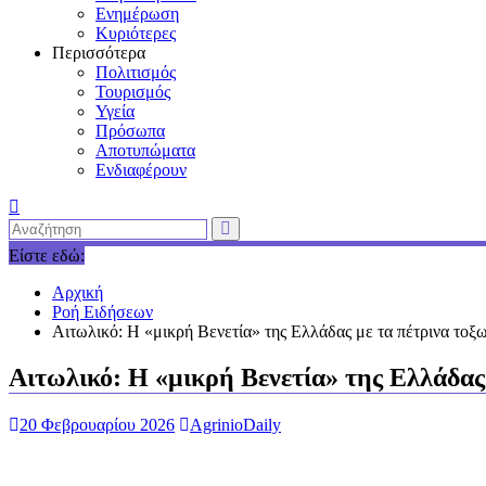
Ενημέρωση
Κυριότερες
Περισσότερα
Πολιτισμός
Τουρισμός
Υγεία
Πρόσωπα
Αποτυπώματα
Ενδιαφέρουν
Είστε εδώ:
Αρχική
Ροή Ειδήσεων
Aιτωλικό: Η «μικρή Βενετία» της Ελλάδας με τα πέτρινα τοξω
Aιτωλικό: Η «μικρή Βενετία» της Ελλάδας 
20 Φεβρουαρίου 2026
AgrinioDaily