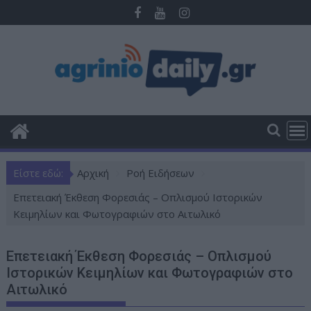
Π
ε
ρ
ά
σ
τ
ε
σ
τ
ο
Είστε εδώ:
Αρχική
Ροή Ειδήσεων
π
ε
Επετειακή Έκθεση Φορεσιάς – Οπλισμού Ιστορικών
ρ
Κειμηλίων και Φωτογραφιών στο Αιτωλικό
ι
ε
Επετειακή Έκθεση Φορεσιάς – Οπλισμού
χ
Ιστορικών Κειμηλίων και Φωτογραφιών στο
ό
Αιτωλικό
μ
ε