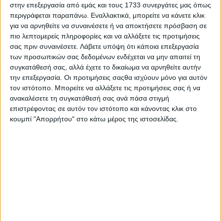
ιστορική μνήμη, την τοπική παράδοση και τη σημασία της
στην επεξεργασία από εμάς και τους 1733 συνεργάτες μας όπως
διαφύλαξης της πολιτιστικής μας κληρονομιάς.
περιγράφεται παραπάνω. Εναλλακτικά, μπορείτε να κάνετε κλικ
για να αρνηθείτε να συναινέσετε ή να αποκτήσετε πρόσβαση σε
Η πρωτοβουλία αυτή εντάσσεται στο πλαίσιο των
πιο λεπτομερείς πληροφορίες και να αλλάξετε τις προτιμήσεις
ποιμαντικών και πολιτιστικών δράσεων της Ιεράς
σας πριν συναινέσετε.
Λάβετε υπόψη ότι κάποια επεξεργασία
Μητροπόλεως για την επέτειο των 200 ετών από την
των προσωπικών σας δεδομένων ενδέχεται να μην απαιτεί τη
συγκατάθεσή σας, αλλά έχετε το δικαίωμα να αρνηθείτε αυτήν
Ηρωική Έξοδο της Φρουράς του Μεσολογγίου, με στόχο την
την επεξεργασία. Οι προτιμήσεις σαςθα ισχύουν μόνο για αυτόν
ανάδειξη της ιστορικής ταυτότητας του τόπου μας και την
τον ιστότοπο. Μπορείτε να αλλάξετε τις προτιμήσεις σας ή να
καλλιέργεια της εθνικής και πνευματικής συνειδήσεως,
ανακαλέσετε τη συγκατάθεσή σας ανά πάσα στιγμή
ιδιαιτέρως στις νεότερες γενεές.
επιστρέφοντας σε αυτόν τον ιστότοπο και κάνοντας κλικ στο
κουμπί "Απορρήτου" στο κάτω μέρος της ιστοσελίδας.
Ας τιμήσουμε με την παρουσία μας τα εγκαίνια και την
έκθεση, στηρίζοντας έμπρακτα την προσπάθεια του
Ομίλου Διαφύλαξης και Αναβίωσης της Ιστορίας του
Αιτωλικού «Οι Ταξιάρχες», που προάγει την ιστορική
γνώση και τη διατήρηση της παράδοσής μας.