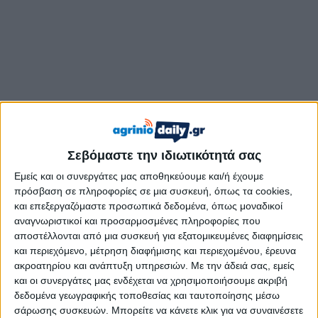
Σεβόμαστε την ιδιωτικότητά σας
Εμείς και οι συνεργάτες μας αποθηκεύουμε και/ή έχουμε
Η έκθεση θα πραγματοποιηθεί από την Τρίτη 24 έως και
πρόσβαση σε πληροφορίες σε μια συσκευή, όπως τα cookies,
το Σάββατο 28 Φεβρουαρίου 2026, στον Ιερό Ναό Αγίου
και επεξεργαζόμαστε προσωπικά δεδομένα, όπως μοναδικοί
αναγνωριστικοί και προσαρμοσμένες πληροφορίες που
Δημητρίου Αιτωλικού, με ώρες λειτουργίας 9:00’ –
αποστέλλονται από μια συσκευή για εξατομικευμένες διαφημίσεις
13:00’ και 17:00’ – 21:00’.
και περιεχόμενο, μέτρηση διαφήμισης και περιεχομένου, έρευνα
ακροατηρίου και ανάπτυξη υπηρεσιών.
Με την άδειά σας, εμείς
Τα εγκαίνια θα λάβουν χώρα την Τρίτη 24 Φεβρουαρίου και
και οι συνεργάτες μας ενδέχεται να χρησιμοποιήσουμε ακριβή
ώρα 19:00’. Κατά την τελετή των εγκαινίων θα μιλήσει ο κ.
δεδομένα γεωγραφικής τοποθεσίας και ταυτοποίησης μέσω
Ιωάννης Μακρής, ο οποίος θα αναπτύξει θέμα σχετικό με την
σάρωσης συσκευών. Μπορείτε να κάνετε κλικ για να συναινέσετε