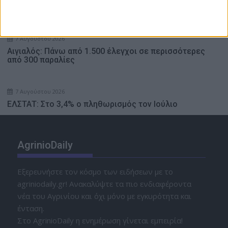
Δαμασκηνός (Photos)
7 Αυγούστου 2026
Αιγιαλός: Πάνω από 1.500 έλεγχοι σε περισσότερες
από 300 παραλίες
7 Αυγούστου 2026
ΕΛΣΤΑΤ: Στο 3,4% ο πληθωρισμός τον Ιούλιο
AgrinioDaily
Εξερευνήστε τον κόσμο των ειδήσεων με το
agriniodaily.gr! Ανακαλύψτε τα πιο ενδιαφέροντα
νέα του Αγρινίου και όχι μόνο με εγκυρότητα και
ένταση.
Στο AgrinioDaily η ενημέρωση γίνεται εμπειρία!