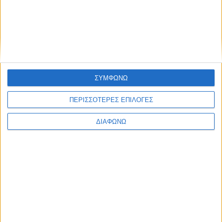
9 Αυγούστου 2026
Φαμίλα Ναυπακτίας: Με μεγάλη επιτυχία η Γιορτή Πίτας –
Πλήθος κόσμου – αυθεντικό δημοτικό γλέντι (Videos –
Photos)
8 Αυγούστου 2026
Μήνυμα Κυριακής (9/8) του Μητροπολίτη Δαμασκηνού: Η Θεία
Λειτουργία κρατάει ανοιχτό τον δρόμο προς την Βασιλεία
ΣΥΜΦΩΝΩ
του Θεού
ΠΕΡΙΣΣΟΤΕΡΕΣ ΕΠΙΛΟΓΕΣ
7 Αυγούστου 2026
ΔΙΑΦΩΝΩ
ΦΕΚ-χαστούκι στο Υπουργείο Υγείας: 19 μήνες εμπαιγμού για
τον Ιατρικό Σύλλογο Αγρινίου από τον Άδωνι Γεωργιάδη