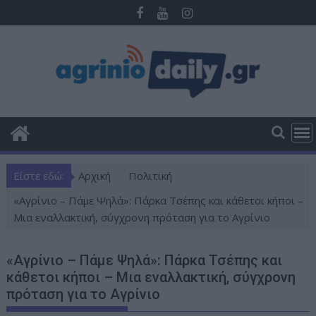
Π
ε
ρ
ά
σ
τ
ε
σ
τ
ο
Είστε εδώ:
Αρχική
Πολιτική
π
ε
«Αγρίνιο – Πάμε Ψηλά»: Πάρκα Τσέπης και κάθετοι κήποι –
ρ
Μια εναλλακτική, σύγχρονη πρόταση για το Αγρίνιο
ι
ε
«Αγρίνιο – Πάμε Ψηλά»: Πάρκα Τσέπης και
χ
κάθετοι κήποι – Μια εναλλακτική, σύγχρονη
ό
πρόταση για το Αγρίνιο
μ
ε