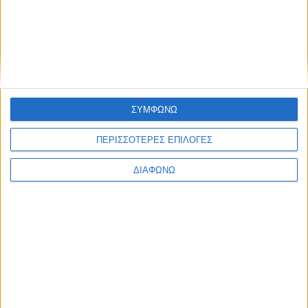
στην Αμβρακιά Θέρμου (Photos)
Αναστάσιμος Εσπερινός στην Παλαιοκαρυά
Τριχωνίδος – To οφφίκιο του Αρχιμανδρίτη, στον
π. Τύχωνα Σκιαδά (Photos)
ΣΥΜΦΩΝΩ
ΠΕΡΙΣΣΟΤΕΡΕΣ ΕΠΙΛΟΓΕΣ
Αποτυπώματα
ΔΙΑΦΩΝΩ