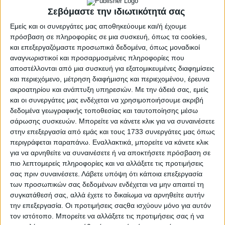
Σεβόμαστε την ιδιωτικότητά σας
Με δεδομένη τη χαρακτηριστική αποτυχία της
σημερινής Δημοτικής Αρχής να δώσει έμπνευση,
Εμείς και οι συνεργάτες μας αποθηκεύουμε και/ή έχουμε
πρόσβαση σε πληροφορίες σε μια συσκευή, όπως τα cookies,
κατευθύνσεις και εν τέλη λύσεις ακόμη και σε αυτά τα
και επεξεργαζόμαστε προσωπικά δεδομένα, όπως μοναδικοί
λεγόμενα «ζητήματα της καθημερινότητας», η δημοτική
αναγνωριστικοί και προσαρμοσμένες πληροφορίες που
παράταξη «Αγρίνιο – Πάμε Ψηλά» έχει ήδη καταθέσει
αποστέλλονται από μια συσκευή για εξατομικευμένες διαφημίσεις
σειρά δημιουργικών σκέψεων -προτάσεων, όχι για
και περιεχόμενο, μέτρηση διαφήμισης και περιεχομένου, έρευνα
μεγαλεπήβο
λα και πανάκριβα έργα, που κατά κανόνα δεν
ακροατηρίου και ανάπτυξη υπηρεσιών.
Με την άδειά σας, εμείς
απαντούν στις προκλήσεις, αλλά για σημειακές παρεμβάσεις
και οι συνεργάτες μας ενδέχεται να χρησιμοποιήσουμε ακριβή
και δράσεις χαμηλού κόστους – μεγάλου οφέλους.
δεδομένα γεωγραφικής τοποθεσίας και ταυτοποίησης μέσω
σάρωσης συσκευών. Μπορείτε να κάνετε κλικ για να συναινέσετε
Τα Πάρκα Τσέπης, που τα τελευταία χρόνια έχουν τόσο
στην επεξεργασία από εμάς και τους 1733 συνεργάτες μας όπως
διαδοθεί σε πολλές πόλεις στην Ευρώπη και στην Ελλάδα,
περιγράφεται παραπάνω. Εναλλακτικά, μπορείτε να κάνετε κλικ
ειδικά για το Αγρίνιο, που διεκδικεί μια θέση στις πλέον
για να αρνηθείτε να συναινέσετε ή να αποκτήσετε πρόσβαση σε
θερμές πόλεις της χώρας μας, με το άθλιο ρυμοτομικό, με το
πιο λεπτομερείς πληροφορίες και να αλλάξετε τις προτιμήσεις
γκρίζο τσιμέντο να πνίγει την ίδια την αισιοδοξία και με …
σας πριν συναινέσετε.
Λάβετε υπόψη ότι κάποια επεξεργασία
ένα υπέροχο Δημοτικό Πάρκο να έχει τόσο απαξιωθεί, είναι
των προσωπικών σας δεδομένων ενδέχεται να μην απαιτεί τη
ίσως η πλέον ενδεδειγμένη λύση για να αλλάξει οριστικά η
συγκατάθεσή σας, αλλά έχετε το δικαίωμα να αρνηθείτε αυτήν
την επεξεργασία. Οι προτιμήσεις σαςθα ισχύουν μόνο για αυτόν
εικόνα της πόλης.
τον ιστότοπο. Μπορείτε να αλλάξετε τις προτιμήσεις σας ή να