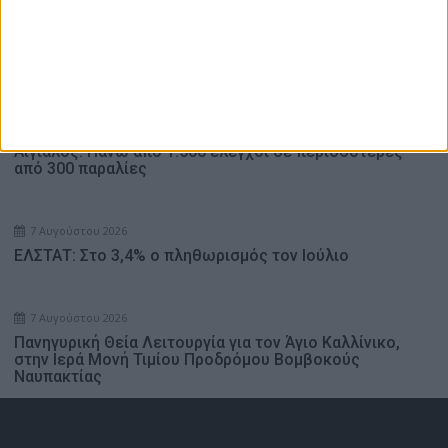
Ενδιαφέρουν
7 Αυγούστου 2026
Αιγιαλός: Πάνω από 1.500 έλεγχοι σε περισσότερες
από 300 παραλίες
7 Αυγούστου 2026
ΕΛΣΤΑΤ: Στο 3,4% ο πληθωρισμός τον Ιούλιο
7 Αυγούστου 2026
Πανηγυρική Θεία Λειτουργία για τον Άγιο Καλλίνικο,
στην Ιερά Μονή Τιμίου Προδρόμου Βομβοκούς
Ναυπακτίας