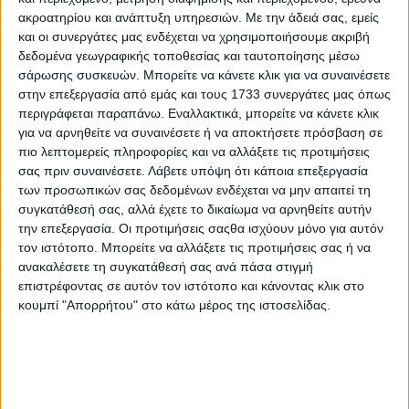
κατακτήσει παράλληλα σημαντικές διακρίσεις σε
ακροατηρίου και ανάπτυξη υπηρεσιών.
Με την άδειά σας, εμείς
διεθνές επίπεδο.
και οι συνεργάτες μας ενδέχεται να χρησιμοποιήσουμε ακριβή
δεδομένα γεωγραφικής τοποθεσίας και ταυτοποίησης μέσω
σάρωσης συσκευών. Μπορείτε να κάνετε κλικ για να συναινέσετε
στην επεξεργασία από εμάς και τους 1733 συνεργάτες μας όπως
Στη συνέχεια, σύμφωνα με την παράδοση που έχει
περιγράφεται παραπάνω. Εναλλακτικά, μπορείτε να κάνετε κλικ
καθιερωθεί, απονεμήθηκαν τιμητικές πλακέτες στα
για να αρνηθείτε να συναινέσετε ή να αποκτήσετε πρόσβαση σε
μέλη του Συλλόγου Γιώργο Χρυσικό (SY1DOB), Στάθη
πιο λεπτομερείς πληροφορίες και να αλλάξετε τις προτιμήσεις
Αναστασιάδη (SY1EDF), Δημήτριο Προβίδα (SV1TBW),
σας πριν συναινέσετε.
Λάβετε υπόψη ότι κάποια επεξεργασία
Βασίλη Κοντοθανάση (SV1DPJ), Γιώργο Επιτρόπου
των προσωπικών σας δεδομένων ενδέχεται να μην απαιτεί τη
(SV1HLA), για την προσφορά τους προς τον Σύλλογο και
συγκατάθεσή σας, αλλά έχετε το δικαίωμα να αρνηθείτε αυτήν
τον ραδιοερασιτεχνισμό. Τιμητικές πλακέτες
την επεξεργασία. Οι προτιμήσεις σαςθα ισχύουν μόνο για αυτόν
τον ιστότοπο. Μπορείτε να αλλάξετε τις προτιμήσεις σας ή να
απονεμήθηκαν επίσης στους φίλους του Συλλόγου από
ανακαλέσετε τη συγκατάθεσή σας ανά πάσα στιγμή
το εξωτερικό Dirk Martens (ON3UN), Jef Claes (DD2CW),
επιστρέφοντας σε αυτόν τον ιστότοπο και κάνοντας κλικ στο
Garo Molozian (G0PZA), οι οποίοι προσέφεραν
κουμπί "Απορρήτου" στο κάτω μέρος της ιστοσελίδας.
εξοπλισμό και εθελοντική εργασία στον αγωνιστικό
σταθμό της ΕΡΔΕ SZ1A, στον Κοκκινόλογγο Σαργιάδας.