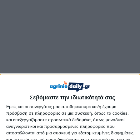
Παίρνοντας τον λόγο, ο Πρόεδρος της ΕΡΔΕ, Θανάσης
Σεβόμαστε την ιδιωτικότητά σας
Καψάλης (SV1CQK), ευχήθηκε χρόνια πολλά σε όλους
Εμείς και οι συνεργάτες μας αποθηκεύουμε και/ή έχουμε
τους ραδιοερασιτέχνες και τις οικογένειές τους και
πρόσβαση σε πληροφορίες σε μια συσκευή, όπως τα cookies,
αναφέρθηκε στη μακρόχρονη πορεία του Συλλόγου, ο
και επεξεργαζόμαστε προσωπικά δεδομένα, όπως μοναδικοί
οποίος μετρά πλέον 40 χρόνια συνεχούς παρουσίας
αναγνωριστικοί και προσαρμοσμένες πληροφορίες που
αποστέλλονται από μια συσκευή για εξατομικευμένες διαφημίσεις
στα ραδιοκύματα, καθώς ιδρύθηκε το 1985, έχοντας
και περιεχόμενο, μέτρηση διαφήμισης και περιεχομένου, έρευνα