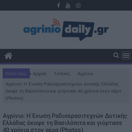
Π
ε
ρ
ά
σ
τ
ε
σ
τ
ο
Είστε εδώ:
Αρχική
Τοπικές
Αγρίνιο
π
ε
Aγρίνιο: Η Ένωση Ραδιοερασιτεχνών Δυτικής Ελλάδας
ρ
έκοψε τη Βασιλόπιτα και γιόρτασε 40 χρόνια στον αέρα
ι
(Photos)
ε
χ
Aγρίνιο: Η Ένωση Ραδιοερασιτεχνών Δυτικής
ό
Ελλάδας έκοψε τη Βασιλόπιτα και γιόρτασε
μ
40 χρόνια στον αέρα (Photos)
ε