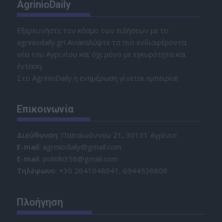
AgrinioDaily
Εξερευνήστε τον κόσμο των ειδήσεων με το
agriniodaily.gr! Ανακαλύψτε τα πιο ενδιαφέροντα
νέα του Αγρινίου και όχι μόνο με εγκυρότητα και
ένταση.
Στο AgrinioDaily η ενημέρωση γίνεται εμπειρία!
Επικοινωνία
Διεύθυνση
: Παπαϊωάννου 21, 30131 Αγρίνιο
Ε-mail
: agriniodaily@gmail.com
Ε-mail
: politiki358@gmail.com
Τηλέφωνο
: +30 2641048641, 6944536808
Πλοήγηση