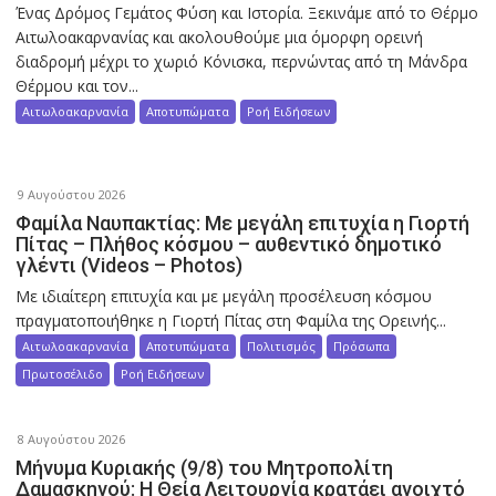
Ένας Δρόμος Γεμάτος Φύση και Ιστορία. Ξεκινάμε από το Θέρμο
Αιτωλοακαρνανίας και ακολουθούμε μια όμορφη ορεινή
διαδρομή μέχρι το χωριό Κόνισκα, περνώντας από τη Μάνδρα
Θέρμου και τον...
Αιτωλοακαρνανία
Αποτυπώματα
Ροή Ειδήσεων
9 Αυγούστου 2026
Φαμίλα Ναυπακτίας: Με μεγάλη επιτυχία η Γιορτή
Πίτας – Πλήθος κόσμου – αυθεντικό δημοτικό
γλέντι (Videos – Photos)
Με ιδιαίτερη επιτυχία και με μεγάλη προσέλευση κόσμου
πραγματοποιήθηκε η Γιορτή Πίτας στη Φαμίλα της Ορεινής...
Αιτωλοακαρνανία
Αποτυπώματα
Πολιτισμός
Πρόσωπα
Πρωτοσέλιδο
Ροή Ειδήσεων
8 Αυγούστου 2026
Μήνυμα Κυριακής (9/8) του Μητροπολίτη
Δαμασκηνού: Η Θεία Λειτουργία κρατάει ανοιχτό