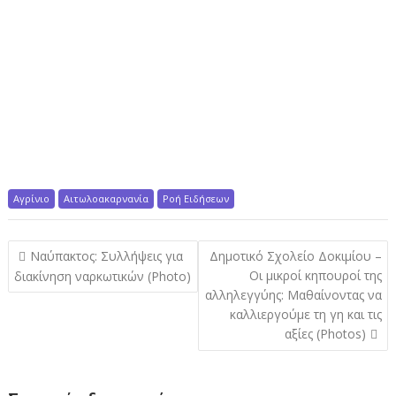
Αγρίνιο
Αιτωλοακαρνανία
Ροή Ειδήσεων
Π
Nαύπακτος: Συλλήψεις για
Δημοτικό Σχολείο Δοκιμίου –
λ
Οι μικροί κηπουροί της
διακίνηση ναρκωτικών (Photo)
αλληλεγγύης: Μαθαίνοντας να
ο
καλλιεργούμε τη γη και τις
ή
αξίες (Photos)
γ
η
σ