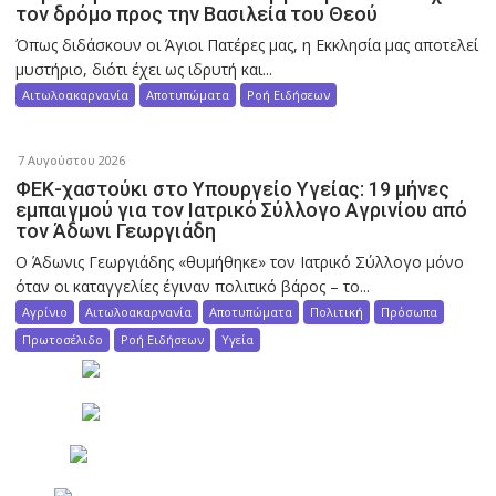
τον δρόμο προς την Βασιλεία του Θεού
Όπως διδάσκουν οι Άγιοι Πατέρες μας, η Εκκλησία μας αποτελεί
μυστήριο, διότι έχει ως ιδρυτή και...
Αιτωλοακαρνανία
Αποτυπώματα
Ροή Ειδήσεων
7 Αυγούστου 2026
ΦΕΚ-χαστούκι στο Υπουργείο Υγείας: 19 μήνες
εμπαιγμού για τον Ιατρικό Σύλλογο Αγρινίου από
τον Άδωνι Γεωργιάδη
Ο Άδωνις Γεωργιάδης «θυμήθηκε» τον Ιατρικό Σύλλογο μόνο
όταν οι καταγγελίες έγιναν πολιτικό βάρος – το...
Αγρίνιο
Αιτωλοακαρνανία
Αποτυπώματα
Πολιτική
Πρόσωπα
Πρωτοσέλιδο
Ροή Ειδήσεων
Υγεία