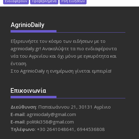
Ενδιαφέρουν
Προβεβλημένα
Ροή Ειδήσεων
AgrinioDaily
Εξερευνήστε τον κόσμο των ειδήσεων με το
agriniodaily.gr! Ανακαλύψτε τα πιο ενδιαφέροντα
νέα του Αγρινίου και όχι μόνο με εγκυρότητα και
ένταση.
Στο AgrinioDaily η ενημέρωση γίνεται εμπειρία!
Επικοινωνία
Διεύθυνση
: Παπαϊωάννου 21, 30131 Αγρίνιο
Ε-mail
: agriniodaily@gmail.com
Ε-mail
: politiki358@gmail.com
Τηλέφωνο
: +30 2641048641, 6944536808