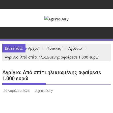
Π
ε
ρ
ά
σ
τ
ε
σ
Είστε εδώ:
Αρχική
Τοπικές
Αγρίνιο
τ
Aγρίνιο: Aπό σπίτι ηλικιωμένης αφαίρεσε 1.000 ευρώ
ο
π
ε
Aγρίνιο: Aπό σπίτι ηλικιωμένης αφαίρεσε
ρ
1.000 ευρώ
ι
ε
29 Απριλίου 2026
AgrinioDaily
χ
ό
μ
ε