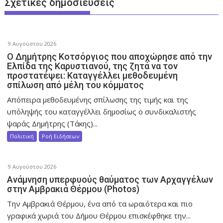
Σχετικές δημοσιεύσεις
η
ά
ρ
9 Αυγούστου 2026
θ
O Δημήτρης Κοτσόργιος που αποχώρησε από την
ρ
Ελπίδα της Καρυστιανού, της ζητά να τον
ω
προστατέψει: Καταγγέλλει μεθοδευμένη
σπίλωση από μέλη του κόμματος
ν
Απόπειρα μεθοδευμένης σπίλωσης της τιμής και της
υπόληψής του καταγγέλλει δημοσίως ο συνδικαλιστής
ψαράς Δημήτρης (Τάκης)...
Πολιτική
Ροή Ειδήσεων
9 Αυγούστου 2026
Ανάμνηση υπερφυούς θαύματος των Αρχαγγέλων
στην Αμβρακιά Θέρμου (Photos)
Την Αμβρακιά Θέρμου, ένα από τα ωραιότερα και πιο
γραφικά χωριά του Δήμου Θέρμου επισκέφθηκε την...