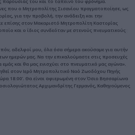
ς παρουσίας του και το ταπεινό του φρόνημα.
νες που ο Μητροπολίτης Σισανίου πραγματοποίησε, ως
ίας, για την προβολή, την ανάδειξη και την
κε επίσης στον Μακαριστό Μητροπολίτη Καστορίας
 οποίο και ο ίδιος συνδεόταν με στενούς πνευματικούς
πόν, αδελφοί μου, όλα όσα σήμερα ακούσαμε για αυτήν
 των ημερών μας. Να την επικαλούμαστε στις προσευχές
ια εμάς και θα μας ενισχύει στο πνευματικό μας αγώνα».
ηθεί στον Ιερό Μητροπολιτικό Ναό Ζωοδόχου Πηγής
ώρα 18:00’. Θα είναι αφιερωμένη στον Όσιο Βησσαρίωνα
ανοσιολογιώτατος Αρχιμανδρίτης Γερμανός, Καθηγούμενος