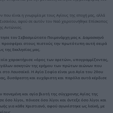
 που είναι η γνωριμία με τους Αγίους της εποχή μας, αλλά
 Σισανίου, αφού σε αυτόν τον Ναό χειροτονήθηκε Επίσκοπος
ης Αντώνιος.
τησε τον Σεβασμιώτατο Ποιμενάρχη μας κ. Δαμασκηνό
να προσφέρει στους πιστούς την πρωτότυπη αυτή σειρά
υς της Εκκλησίας μας.
οποία χαρακτήρισε «όρος των αρετών», υπογραμμίζοντας,
 μεγάλων ασκητών της ερήμου των πρώτων αιώνων που
 στο Λαυσαϊκό. Η Αγία Σοφία είναι μια Αγία του 20ου
μας, δυσάρεστη και ευχάριστη και παρόλα αυτά κέρδισε
 πονεμένη και αγία βιοτή της σύγχρονης Αγίας της
ε όσο λίγοι, πόνεσε όσο λίγοι και άντεξε όσο λίγοι και
ής για κάθε Χριστιανό, αφού αγωνίστηκε ως λαϊκή, με
γίους.