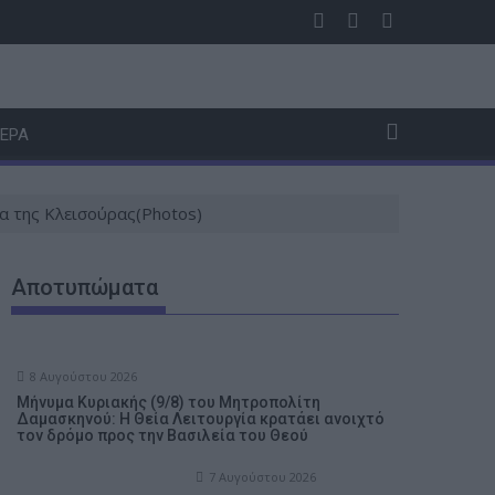
της των διαδρομών και η φόρμα συμμετοχής
Aιτωλικό: Δύο συλλήψεις για κλοπή μοτοσικλέτας
Aγρίν
ΤΕΡΑ
ια της Κλεισούρας(Photos)
Αποτυπώματα
8 Αυγούστου 2026
Μήνυμα Κυριακής (9/8) του Μητροπολίτη
Δαμασκηνού: Η Θεία Λειτουργία κρατάει ανοιχτό
τον δρόμο προς την Βασιλεία του Θεού
7 Αυγούστου 2026