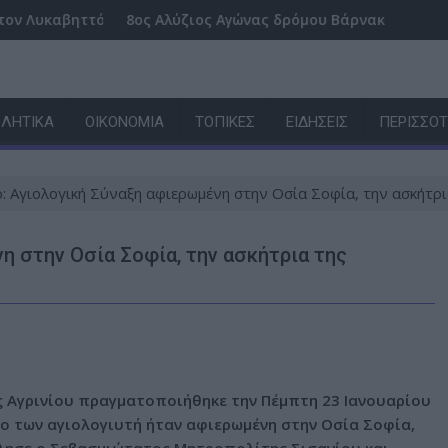
ρος την Βασιλεία του Θεού
ηττό, από πτώση ο θάνατος
8ος Αλύζιος Αγώνας δρόμου Βάρνακα – Μύτικα: Ο χάρ
ΛΗΤΙΚΆ
ΟΙΚΟΝΟΜΊΑ
ΤΟΠΙΚΈΣ
ΕΙΔΉΣΕΙΣ
ΠΕΡΙΣΣΌ
ο: Αγιολογική Σύναξη αφιερωμένη στην Οσία Σοφία, την ασκήτρ
η στην Οσία Σοφία, την ασκήτρια της
 Αγρινίου πραγματοποιήθηκε την Πέμπτη 23 Ιανουαρίου
ιο των αγιολογιυτή ήταν αφιερωμένη στην Οσία Σοφία,