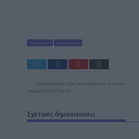
Ενδιαφέρουν
Προβεβλημένα
Π
Υποδειγματική Θεία Λειτουργία για το Λύκειο
λ
Αμφιλοχίας (Photos)
ο
ή
Σχετικές δημοσιεύσεις
γ
η
σ