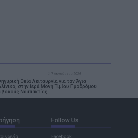
7 Αυγούστου 2026
ηγυρική Θεία Λειτουργία για τον Άγιο
λλίνικο, στην Ιερά Μονή Τιμίου Προδρόμου
μβοκούς Ναυπακτίας
οήγηση
Follow Us
κοινωνία
Facebook