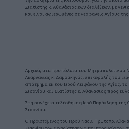
την ασκήτρια της Κλεισούρας, για την οποία 
ν
Σιατίστης κ. Αθανάσιος.κών διαλέξεων, με γενι
ο
και είναι αφιερωμένες σε νεοφανείς Αγίους της
Αρχικά, στα προπύλαια του Μητροπολιτικού Ν
Ακαρνανίας κ. Δαμασκηνός, επικεφαλής του ιε
απότμημα εκ του Ιερού Λειψάνου της Αγίας, τ
Σισανίου και Σιατίστης κ. Αθανάσιος προς ευλ
Στη συνέχεια τελέσθηκε η Ιερά Παράκληση τη
Σισανίου.
Ο Προϊστάμενος του Ιερού Ναού, Πρωτοπρ. Αθαν
Σισανίου τον ευχαρίστησε για την παρουσία του σ