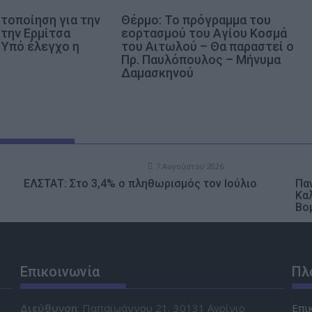
τοποίηση για την
Θέρμο: Το πρόγραμμα του
στην Ερμίτσα
εορτασμού του Αγίου Κοσμά
 Υπό έλεγχο η
του Αιτωλού – Θα παραστεί ο
Πρ. Παυλόπουλος – Mήνυμα
Δαμασκηνού
7 Αυγούστου 2026
ΕΛΣΤΑΤ: Στο 3,4% ο πληθωρισμός τον Ιούλιο
Παν
Κα
Βο
Επικοινωνία
Πλ
Διεύθυνση
: Παπαϊωάννου 21, 30131 Αγρίνιο
Επι