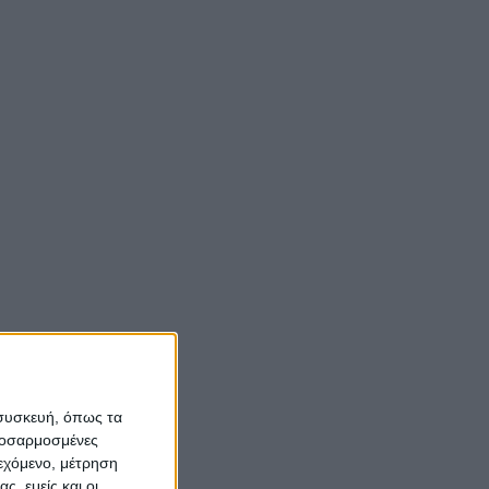
 συσκευή, όπως τα
προσαρμοσμένες
ιεχόμενο, μέτρηση
ς, εμείς και οι