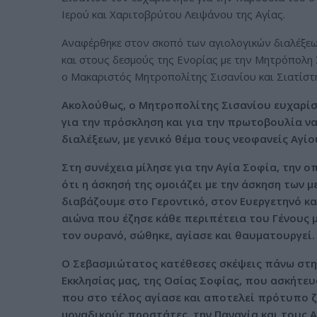
Ιερού και Χαριτοβρύτου Λειψάνου της Αγίας.
Αναφέρθηκε στον σκοπό των αγιολογικών διαλέξεων
και στους δεσμούς της Ενορίας με την Μητρόπολη
ο Μακαριστός Μητροπολίτης Σισανίου και Σιατίστ
Ακολούθως, ο Μητροπολίτης Σισανίου ευχαρίσ
για την πρόσκληση και για την πρωτοβουλία 
διαλέξεων, με γενικό θέμα τους νεοφανείς Αγίο
Στη συνέχεια μίλησε για την Αγία Σοφία, την 
ότι η άσκησή της ομοιάζει με την άσκηση των
διαβάζουμε στο Γεροντικό, στον Ευεργετηνό και
αιώνα που έζησε κάθε περιπέτεια του Γένους 
τον ουρανό, σώθηκε, αγίασε και θαυματουργεί.
Ο Σεβασμιώτατος κατέθεσες σκέψεις πάνω στην
Εκκλησίας μας, της Οσίας Σοφίας, που ασκήτευσ
που στο τέλος αγίασε και αποτελεί πρότυπο ζω
μοναδικούς προστάτες, την Παναγία και τους Α