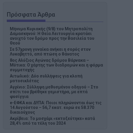
Πρόσφατα Άρθρα
Μήνυμα Κυριακής (9/8) του Μητροπολίτη
Δαμασκηνού: Η Θεία Λειτουργία κρατάει
ανοιχτό τον δρόμο προς την Βασιλεία του
Θεού
Σε 57χρονη γυναίκα ανήκει η σορός στον
Λυκαβηττό, από πτώση ο θάνατος
8ος Αλύζιος Αγώνας δρόμου Βάρνακα –
Μύτικα: Ο χάρτης των διαδρομών και η φόρμα
συμμετοχής
Aιτωλικό: Δύο συλλήψεις για κλοπή
μοτοσικλέτας
Aγρίνιο: Σύλληψη μεθυσμένου οδηγού – Στο
σπίτι του βρέθηκε γεμιστήρα, με επτά
φυσίγγια
e-ΕΦΚΑ και ΔΥΠΑ: Ποιοι πληρώνονται έως τις
14 Αυγούστου – 56,7 εκατ. ευρώ σε 58.370
δικαιούχους
Ακρίβεια: Το μοσχάρι «εκτοξεύτηκε» κατά
28,4% από τα τέλη του 2024