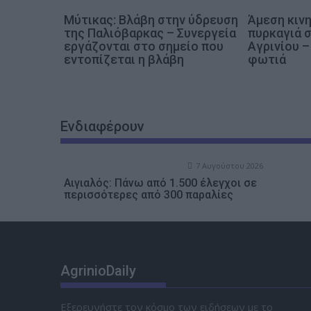
η
ά
Mύτικας: Βλάβη στην ύδρευση
Άμεση κινη
της Παλιόβαρκας – Συνεργεία
πυρκαγιά 
ρ
εργάζονται στο σημείο που
Αγρινίου –
θ
εντοπίζεται η βλάβη
φωτιά
ρ
ω
ν
Ενδιαφέρουν
7 Αυγούστου 2026
Αιγιαλός: Πάνω από 1.500 έλεγχοι σε
περισσότερες από 300 παραλίες
AgrinioDaily
Εξερευνήστε τον κόσμο των ειδήσεων με το