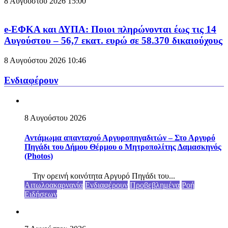
8 Αυγούστου 2026
15:00
e-ΕΦΚΑ και ΔΥΠΑ: Ποιοι πληρώνονται έως τις 14
Αυγούστου – 56,7 εκατ. ευρώ σε 58.370 δικαιούχους
8 Αυγούστου 2026
10:46
Ενδιαφέρουν
8 Αυγούστου 2026
Αντάμωμα απανταχού Αργυροπηγαδιτών – Στο Αργυρό
Πηγάδι του Δήμου Θέρμου ο Μητροπολίτης Δαμασκηνός
(Photos)
Την ορεινή κοινότητα Αργυρό Πηγάδι του...
Αιτωλοακαρνανία
Ενδιαφέρουν
Προβεβλημένα
Ροή
Ειδήσεων