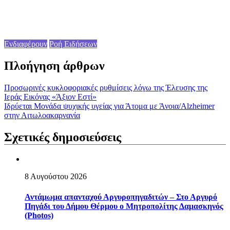
Ενδιαφέρουν
Ροή Ειδήσεων
Πλοήγηση άρθρων
Προσωρινές κυκλοφοριακές ρυθμίσεις λόγω της Έλευσης της
Ιεράς Εικόνας «Άξιον Εστί»
Iδρύεται Μονάδα ψυχικής υγείας για Άτομα με Άνοια/Alzheimer
στην Αιτωλοακαρνανία
Σχετικές δημοσιεύσεις
8 Αυγούστου 2026
Αντάμωμα απανταχού Αργυροπηγαδιτών – Στο Αργυρό
Πηγάδι του Δήμου Θέρμου ο Μητροπολίτης Δαμασκηνός
(Photos)