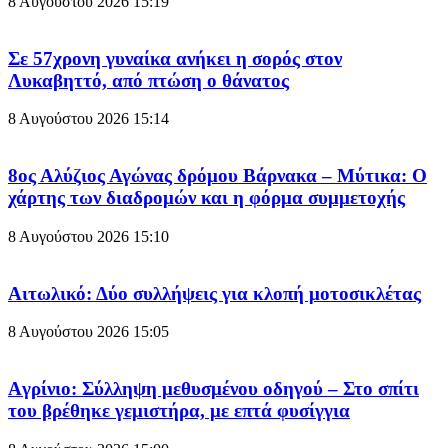
8 Αυγούστου 2026
15:19
Σε 57χρονη γυναίκα ανήκει η σορός στον
Λυκαβηττό, από πτώση ο θάνατος
8 Αυγούστου 2026
15:14
8ος Αλύζιος Αγώνας δρόμου Βάρνακα – Μύτικα: Ο
χάρτης των διαδρομών και η φόρμα συμμετοχής
8 Αυγούστου 2026
15:10
Aιτωλικό: Δύο συλλήψεις για κλοπή μοτοσικλέτας
8 Αυγούστου 2026
15:05
Aγρίνιο: Σύλληψη μεθυσμένου οδηγού – Στο σπίτι
του βρέθηκε γεμιστήρα, με επτά φυσίγγια