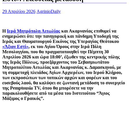
29 Απριλίου 2026
AgrinioDaily
Η
Ιερά Μητρόπολη Αιτωλίας
και Ακαρνανίας επιθυμεί να
ενημερώσει ότι: την πανηγυρική και πάνδημη Υποδοχή της
Ιεράς και Θαυματουργού Εικόνος της Υπεραγίας Θεότοκου
«Άξιον Εστί»
, εκ του Αγίου Όρους στην Ιερά Πόλη
Μεσολογγίου, που θα πραγματοποιηθεί την Πέμπτη 30
Απριλίου 2026 και ώρα 18:00’, έξωθεν της κεντρικής πύλης
της Ιεράς Πόλεως, προεξάρχοντος του Σεβασμιωτάτου
Μητροπολίτου Αιτωλίας και Ακαρνανίας κ. Δαμασκηνού, με
τη συμμετοχή πλειάδος Αγίων Αρχιερέων, του Ιερού Κλήρου,
των εκπροσώπων των τοπικών αρχών και φορέων και του
ευσεβούς λαού, θα καλύψει σε ζωντανή μετάδοση το συνεργείο
της Pemptousia TV, όπου θα μπορέσετε να την
παρακολουθήσετε από τα μέσα του Ινστιτούτου “Άγιος
Μάξιμος ο Γραικός”.