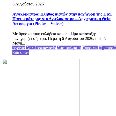
6 Αυγούστου 2026
Αγγελόκαστρο: Πλήθος πιστών στην πανήγυρη της Ι. Μ.
Παντοκράτορος στο Αγγελόκαστρο – Αρχιερατική Θεία
Λειτουργία (Photos – Videos)
Με θρησκευτική ευλάβεια και σε κλίμα κατάνυξης
πανηγυρίζει σήμερα, Πέμπτη 6 Αυγούστου 2026, η Ιερά
Μονή...
Αγρίνιο
Αιτωλοακαρνανία
Αποτυπώματα
Πρόσωπα
Πρωτοσέ
Ειδήσεων