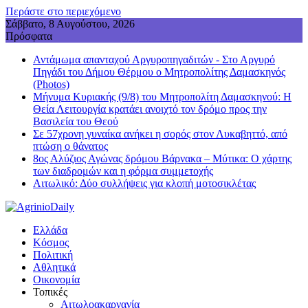
Περάστε στο περιεχόμενο
Σάββατο, 8 Αυγούστου, 2026
Πρόσφατα
Αντάμωμα απανταχού Αργυροπηγαδιτών - Στο Αργυρό
Πηγάδι του Δήμου Θέρμου ο Μητροπολίτης Δαμασκηνός
(Photos)
Μήνυμα Κυριακής (9/8) του Μητροπολίτη Δαμασκηνού: Η
Θεία Λειτουργία κρατάει ανοιχτό τον δρόμο προς την
Βασιλεία του Θεού
Σε 57χρονη γυναίκα ανήκει η σορός στον Λυκαβηττό, από
πτώση ο θάνατος
8ος Αλύζιος Αγώνας δρόμου Βάρνακα – Μύτικα: Ο χάρτης
των διαδρομών και η φόρμα συμμετοχής
Aιτωλικό: Δύο συλλήψεις για κλοπή μοτοσικλέτας
Ελλάδα
Κόσμος
Πολιτική
Αθλητικά
Οικονομία
Τοπικές
Αιτωλοακαρνανία