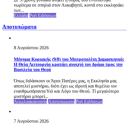
νωρίτερα σε σπηλιά στον Λυκαβηττό, κοντά στο εκκλησάκι
των...
Ελλάδα
Ροή Ειδήσεων
Αποτυπώματα
8 Αυγούστου 2026
Μήνυμα Κυριακής (9/8) του Μητροπολίτη Δαμασκηνού:
Η Θεία Λειτουργία κρατάει ανοιχτό τον δρόμο προς την
Βασιλεία του Θεού
Όπως διδάσκουν οι Άγιοι Πατέρες μας, η Εκκλησία μας
αποτελεί μυστήριο, διότι έχει ως ιδρυτή και θεμέλιο τον
ενανθρωπήσαντα Υιό και Λόγο του Θεού. Τί μεγαλύτερο
μυστήριο μπορεί...
Αιτωλοακαρνανία
Αποτυπώματα
Ροή Ειδήσεων
7 Αυγούστου 2026