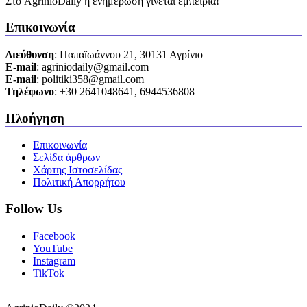
Στο AgrinioDaily η ενημέρωση γίνεται εμπειρία!
Επικοινωνία
Διεύθυνση
: Παπαϊωάννου 21, 30131 Αγρίνιο
Ε-mail
: agriniodaily@gmail.com
Ε-mail
: politiki358@gmail.com
Τηλέφωνο
: +30 2641048641, 6944536808
Πλοήγηση
Επικοινωνία
Σελίδα άρθρων
Χάρτης Ιστοσελίδας
Πολιτική Απορρήτου
Follow Us
Facebook
YouTube
Instagram
TikTok