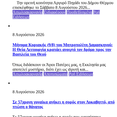
Την ορεινή κοινότητα Αργυρό Πηγάδι του Δήμου Θέρμου
επισκέφθηκε το Σάββατο 8 Αυγούστου 2026...
Αιτωλοακαρνανία
Ενδιαφέρουν
Προβεβλημένα
Ροή
Ειδήσεων
8 Αυγούστου 2026
Μήνυμα Κυριακής (9/8) του Μητροπολίτη Δαμασκηνού:
Η Θεία Λειτουργία κρατάει ανοιχτό τον δρόμο προς την
Βασιλεία του Θεού
Όπως διδάσκουν οι Άγιοι Πατέρες μας, η Εκκλησία μας
αποτελεί μυστήριο, διότι έχει ως ιδρυτή και...
Αιτωλοακαρνανία
Αποτυπώματα
Ροή Ειδήσεων
8 Αυγούστου 2026
Σε 57χρονη γυναίκα ανήκει η σορός στον Λυκαβηττό, από
πτώση ο θάνατος
Σε 57χρονη γυναίκα ανήκει η σορός που εντοπίστηκε