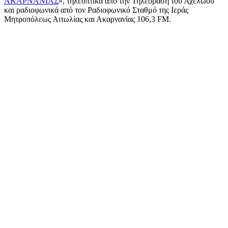
ΑΚΑΡΝΑΝΙΑΣ
», τηλεοπτικά από την Τηλεόραση του Αχελώου
και ραδιοφωνικά από τον Ραδιοφωνικό Σταθμό της Ιεράς
Μητροπόλεως Αιτωλίας και Ακαρνανίας 106,3 FM.