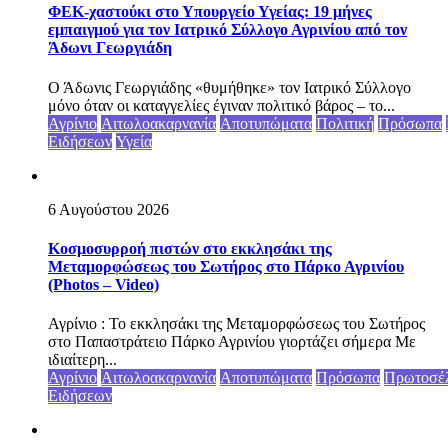
ΦΕΚ-χαστούκι στο Υπουργείο Υγείας: 19 μήνες
εμπαιγμού για τον Ιατρικό Σύλλογο Αγρινίου από τον
Άδωνι Γεωργιάδη
Ο Άδωνις Γεωργιάδης «θυμήθηκε» τον Ιατρικό Σύλλογο
μόνο όταν οι καταγγελίες έγιναν πολιτικό βάρος – το...
Αγρίνιο
Αιτωλοακαρνανία
Αποτυπώματα
Πολιτική
Πρόσωπα
Ειδήσεων
Υγεία
6 Αυγούστου 2026
Κοσμοσυρροή πιστών στο εκκλησάκι της
Μεταμορφώσεως του Σωτήρος στο Πάρκο Αγρινίου
(Photos – Video)
Αγρίνιο : Το εκκλησάκι της Μεταμορφώσεως του Σωτήρος
στο Παπαστράτειο Πάρκο Αγρινίου γιορτάζει σήμερα Με
ιδιαίτερη...
Αγρίνιο
Αιτωλοακαρνανία
Αποτυπώματα
Πρόσωπα
Πρωτοσέ
Ειδήσεων