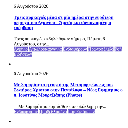
6 Αυγούστου 2026
Τρεις πυρκαγιές μέσα σε μία ημέρα στην ευρύτερη
περιοχή του Αγρινίου – Άμεση και συντονισμένη η
επέμβαση
Τρεις πυρκαγιές εκδηλώθηκαν σήμερα, Πέμπτη 6
Αυγούστου, στην...
Αγρίνιο
Αιτωλοακαρνανία
Ενδιαφέρουν
Πρωτοσέλιδο
Ροή
Ειδήσεων
6 Αυγούστου 2026
Με λαμπρότητα η εορτή της Μεταμορφώσεως του
Σωτήρος Χριστού στην Πεντάλοφο – Nέος Εφημέριος ο
π. Ιουστίνος Μουρτζιάπης (Photos)
Με λαμπρότητα εορτάσθηκε σε ολόκληρη την...
Ενδιαφέρουν
Προβεβλημένα
Ροή Ειδήσεων