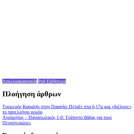
Αιτωλοακαρνανία
Ροή Ειδήσεων
Πλοήγηση άρθρων
Τρομερός Καραλής στην Παιανία: Πέταξε στα 6,17μ και «διέλυσε»
το πανελλήνιο ρεκόρ
Ατρόμητος – Παναιτωλικός 1-0: Τρίποντο 8άδας για τους
Περιστεριώτες