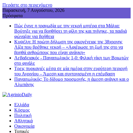
Περάστε στο περιεχόμενο
Παρασκευή, 7 Αυγούστου, 2026
Πρόσφατα
Πώς έγινε η τραγωδία με την νεκρή μητέρα στα Μάλια:
Βούτηξε για να βοηθήσει τη φίλη της και πνίγηκε, τα παιδιά
φώναζαν για βοήθεια
Κυψέλη: Η πρώτη δήλωση της οικογένειας της 38χρονης
Λίζα που βρέθηκε νεκρή – «Αφιέρωσε τη ζωή της στο να
βοηθά ανθρώπους που είχαν ανάγκη»
Λεβαδειακός - Παναιτωλικός 1-0: Φιλική νίκη των Βοιωτών
στο φινάλε
Τρεις πυρκαγιές μέσα σε μία ημέρα στην ευρύτερη περιοχή
του Αγρινίου – Άμεση και συντονισμένη η επέμβαση
Παναιτωλικός: Το δίδυμο προσμονής, η άμεση ανάγκη και ο
Αλμπάνης
Ελλάδα
Κόσμος
Πολιτική
Αθλητικά
Οικονομία
Τοπικές