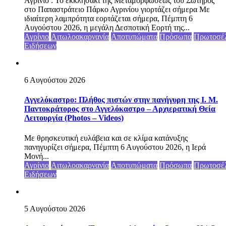
Αγρίνιο : Το εκκλησάκι της Μεταμορφώσεως του Σωτήρος
στο Παπαστράτειο Πάρκο Αγρινίου γιορτάζει σήμερα Με
ιδιαίτερη λαμπρότητα εορτάζεται σήμερα, Πέμπτη 6
Αυγούστου 2026, η μεγάλη Δεσποτική Εορτή της...
Αγρίνιο
Αιτωλοακαρνανία
Αποτυπώματα
Πρόσωπα
Πρωτοσέ
Ειδήσεων
6 Αυγούστου 2026
Αγγελόκαστρο: Πλήθος πιστών στην πανήγυρη της Ι. Μ.
Παντοκράτορος στο Αγγελόκαστρο – Αρχιερατική Θεία
Λειτουργία (Photos – Videos)
Με θρησκευτική ευλάβεια και σε κλίμα κατάνυξης
πανηγυρίζει σήμερα, Πέμπτη 6 Αυγούστου 2026, η Ιερά
Μονή...
Αγρίνιο
Αιτωλοακαρνανία
Αποτυπώματα
Πρόσωπα
Πρωτοσέ
Ειδήσεων
5 Αυγούστου 2026