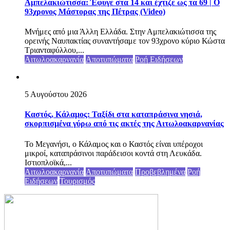
Αμπελακιώτισσα: Έφυγε στα 14 και έχτιζε ως τα 69 | Ο
93χρονος Μάστορας της Πέτρας (Video)
Μνήμες από μια Άλλη Ελλάδα. Στην Αμπελακιώτισσα της
ορεινής Ναυπακτίας συναντήσαμε τον 93χρονο κύριο Κώστα
Τριανταφύλλου,...
Αιτωλοακαρνανία
Αποτυπώματα
Ροή Ειδήσεων
5 Αυγούστου 2026
Καστός, Κάλαμος: Ταξίδι στα καταπράσινα νησιά,
σκορπισμένα γύρω από τις ακτές της Αιτωλοακαρνανίας
Το Μεγανήσι, ο Κάλαμος και ο Καστός είναι υπέροχοι
μικροί, καταπράσινοι παράδεισοι κοντά στη Λευκάδα.
Ιστιοπλοϊκά,...
Αιτωλοακαρνανία
Αποτυπώματα
Προβεβλημένα
Ροή
Ειδήσεων
Τουρισμός