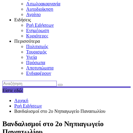
Αιτωλοακαρνανία
Αυτοδιοίκηση
Αγρίνιο
Ειδήσεις
Ροή Ειδήσεων
Ενημέρωση
Κυριότερες
Περισσότερα
Πολιτισμός
Τουρισμός
Υγεία
Πρόσωπα
Αποτυπώματα
Ενδιαφέρουν
Είστε εδώ:
Αρχική
Ροή Ειδήσεων
Βανδαλισμοί στο 2ο Νηπιαγωγείο Παναιτωλίου
Βανδαλισμοί στο 2ο Νηπιαγωγείο
Παναιτωλίου