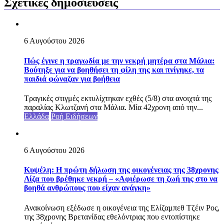
Σχετικές δημοσιεύσεις
6 Αυγούστου 2026
Πώς έγινε η τραγωδία με την νεκρή μητέρα στα Μάλια:
Βούτηξε για να βοηθήσει τη φίλη της και πνίγηκε, τα
παιδιά φώναζαν για βοήθεια
Τραγικές στιγμές εκτυλίχτηκαν εχθές (5/8) στα ανοιχτά της
παραλίας Κλωτζανή στα Μάλια. Μία 42χρονη από την...
Ελλάδα
Ροή Ειδήσεων
6 Αυγούστου 2026
Κυψέλη: Η πρώτη δήλωση της οικογένειας της 38χρονης
Λίζα που βρέθηκε νεκρή – «Αφιέρωσε τη ζωή της στο να
βοηθά ανθρώπους που είχαν ανάγκη»
Ανακοίνωση εξέδωσε η οικογένεια της Ελίζαμπεθ Τζέιν Ρος,
της 38χρονης Βρετανίδας εθελόντριας που εντοπίστηκε