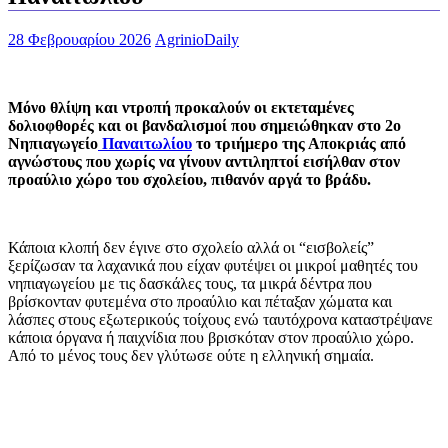
28 Φεβρουαρίου 2026
AgrinioDaily
Μόνο θλίψη και ντροπή προκαλούν οι εκτεταμένες
δολιοφθορές και οι βανδαλισμοί που σημειώθηκαν στο 2ο
Νηπιαγωγείο
Παναιτωλίου
το
τριήμερο της Αποκριάς από
αγνώστους που χωρίς να γίνουν αντιληπτοί εισήλθαν στον
προαύλιο χώρο του σχολείου, πιθανόν αργά το βράδυ.
Κάποια κλοπή δεν έγινε στο σχολείο αλλά οι “εισβολείς”
ξερίζωσαν τα λαχανικά που είχαν φυτέψει οι μικροί μαθητές του
νηπιαγωγείου με τις δασκάλες τους, τα μικρά δέντρα που
βρίσκονταν φυτεμένα στο προαύλιο και πέταξαν χώματα και
λάσπες στους εξωτερικούς τοίχους ενώ ταυτόχρονα καταστρέψανε
κάποια όργανα ή παιχνίδια που βρισκόταν στον προαύλιο χώρο.
Από το μένος τους δεν γλύτωσε ούτε η ελληνική σημαία.