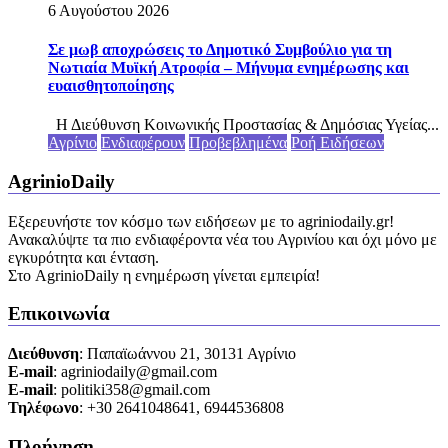
6 Αυγούστου 2026
Σε μωβ αποχρώσεις το Δημοτικό Συμβούλιο για τη
Νωτιαία Μυϊκή Ατροφία – Μήνυμα ενημέρωσης και
ευαισθητοποίησης
Η Διεύθυνση Κοινωνικής Προστασίας & Δημόσιας Υγείας...
Αγρίνιο
Ενδιαφέρουν
Προβεβλημένα
Ροή Ειδήσεων
AgrinioDaily
Εξερευνήστε τον κόσμο των ειδήσεων με το agriniodaily.gr!
Ανακαλύψτε τα πιο ενδιαφέροντα νέα του Αγρινίου και όχι μόνο με
εγκυρότητα και ένταση.
Στο AgrinioDaily η ενημέρωση γίνεται εμπειρία!
Επικοινωνία
Διεύθυνση
: Παπαϊωάννου 21, 30131 Αγρίνιο
Ε-mail
: agriniodaily@gmail.com
Ε-mail
: politiki358@gmail.com
Τηλέφωνο
: +30 2641048641, 6944536808
Πλοήγηση