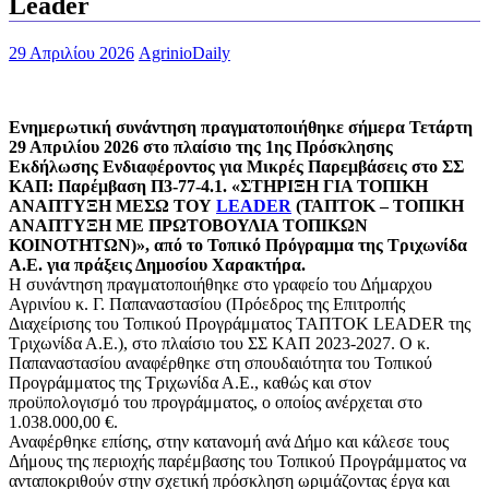
Leader
29 Απριλίου 2026
AgrinioDaily
Ενημερωτική συνάντηση πραγματοποιήθηκε σήμερα Τετάρτη
29 Απριλίου 2026 στο πλαίσιο της 1ης Πρόσκλησης
Εκδήλωσης Ενδιαφέροντος για Μικρές Παρεμβάσεις στο ΣΣ
ΚΑΠ: Παρέμβαση Π3-77-4.1. «ΣΤΗΡΙΞΗ ΓΙΑ ΤΟΠΙΚΗ
ΑΝΑΠΤΥΞΗ ΜΕΣΩ ΤΟΥ
LEADER
(ΤΑΠΤΟΚ – ΤΟΠΙΚΗ
ΑΝΑΠΤΥΞΗ ΜΕ ΠΡΩΤΟΒΟΥΛΙΑ ΤΟΠΙΚΩΝ
ΚΟΙΝΟΤΗΤΩΝ)», από το Τοπικό Πρόγραμμα της Τριχωνίδα
Α.Ε. για πράξεις Δημοσίου Χαρακτήρα.
Η συνάντηση πραγματοποιήθηκε στο γραφείο του Δήμαρχου
Αγρινίου κ. Γ. Παπαναστασίου (Πρόεδρος της Επιτροπής
Διαχείρισης του Τοπικού Προγράμματος ΤΑΠΤΟΚ LEADER της
Τριχωνίδα Α.Ε.), στο πλαίσιο του ΣΣ ΚΑΠ 2023-2027. Ο κ.
Παπαναστασίου αναφέρθηκε στη σπουδαιότητα του Τοπικού
Προγράμματος της Τριχωνίδα Α.Ε., καθώς και στον
προϋπολογισμό του προγράμματος, ο οποίος ανέρχεται στο
1.038.000,00 €.
Αναφέρθηκε επίσης, στην κατανομή ανά Δήμο και κάλεσε τους
Δήμους της περιοχής παρέμβασης του Τοπικού Προγράμματος να
ανταποκριθούν στην σχετική πρόσκληση ωριμάζοντας έργα και