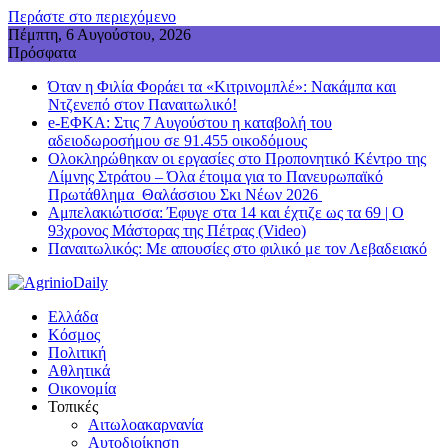
Περάστε στο περιεχόμενο
Πέμπτη, 6 Αυγούστου, 2026
Πρόσφατα
Όταν η Φιλία Φοράει τα «Κιτρινομπλέ»: Νακάμπα και
Ντζενεπό στον Παναιτωλικό!
e-ΕΦΚΑ: Στις 7 Αυγούστου η καταβολή του
αδειοδωροσήμου σε 91.455 οικοδόμους
Ολοκληρώθηκαν οι εργασίες στο Προπονητικό Κέντρο της
Λίμνης Στράτου – Όλα έτοιμα για το Πανευρωπαϊκό
Πρωτάθλημα Θαλάσσιου Σκι Νέων 2026
Αμπελακιώτισσα: Έφυγε στα 14 και έχτιζε ως τα 69 | Ο
93χρονος Μάστορας της Πέτρας (Video)
Παναιτωλικός: Με απουσίες στο φιλικό με τον Λεβαδειακό
Ελλάδα
Κόσμος
Πολιτική
Αθλητικά
Οικονομία
Τοπικές
Αιτωλοακαρνανία
Αυτοδιοίκηση