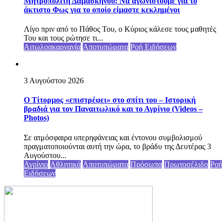
Μητροπολίτη Δαμασκηνού: Να αγωνιστούμε για το
άκτιστο Φως για το οποίο είμαστε κεκλημένοι
Λίγο πριν από το Πάθος Του, ο Κύριος κάλεσε τους μαθητές
Του και τους ρώτησε τι...
Αιτωλοακαρνανία
Αποτυπώματα
Ροή Ειδήσεων
3 Αυγούστου 2026
Ο Τίτορμος «επιστρέφει» στο σπίτι του – Ιστορική
βραδιά για τον Παναιτωλικό και το Αγρίνιο (Videos –
Photos)
Σε ατμόσφαιρα υπερηφάνειας και έντονου συμβολισμού
πραγματοποιούνται αυτή την ώρα, το βράδυ της Δευτέρας 3
Αυγούστου...
Αγρίνιο
Αθλητικά
Αποτυπώματα
Πρόσωπα
Πρωτοσέλιδο
Ρο
Ειδήσεων