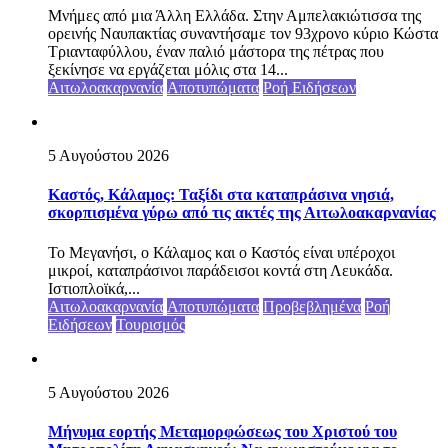
Μνήμες από μια Άλλη Ελλάδα. Στην Αμπελακιώτισσα της
ορεινής Ναυπακτίας συναντήσαμε τον 93χρονο κύριο Κώστα
Τριανταφύλλου, έναν παλιό μάστορα της πέτρας που
ξεκίνησε να εργάζεται μόλις στα 14...
Αιτωλοακαρνανία
Αποτυπώματα
Ροή Ειδήσεων
5 Αυγούστου 2026
Καστός, Κάλαμος: Ταξίδι στα καταπράσινα νησιά,
σκορπισμένα γύρω από τις ακτές της Αιτωλοακαρνανίας
Το Μεγανήσι, ο Κάλαμος και ο Καστός είναι υπέροχοι
μικροί, καταπράσινοι παράδεισοι κοντά στη Λευκάδα.
Ιστιοπλοϊκά,...
Αιτωλοακαρνανία
Αποτυπώματα
Προβεβλημένα
Ροή
Ειδήσεων
Τουρισμός
5 Αυγούστου 2026
Μήνυμα εορτής Μεταμορφώσεως του Χριστού του