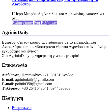
Αυγούστου
Η Ιερά Μητρόπολη Αιτωλίας και Ακαρνανίας ανακοινώνει
ότι...
Ενδιαφέρουν
Ροή Ειδήσεων
AgrinioDaily
Εξερευνήστε τον κόσμο των ειδήσεων με το agriniodaily.gr!
Ανακαλύψτε τα πιο ενδιαφέροντα νέα του Αγρινίου και όχι μόνο με
εγκυρότητα και ένταση.
Στο AgrinioDaily η ενημέρωση γίνεται εμπειρία!
Επικοινωνία
Διεύθυνση
: Παπαϊωάννου 21, 30131 Αγρίνιο
Ε-mail
: agriniodaily@gmail.com
Ε-mail
: politiki358@gmail.com
Τηλέφωνο
: +30 2641048641, 6944536808
Πλοήγηση
Επικοινωνία