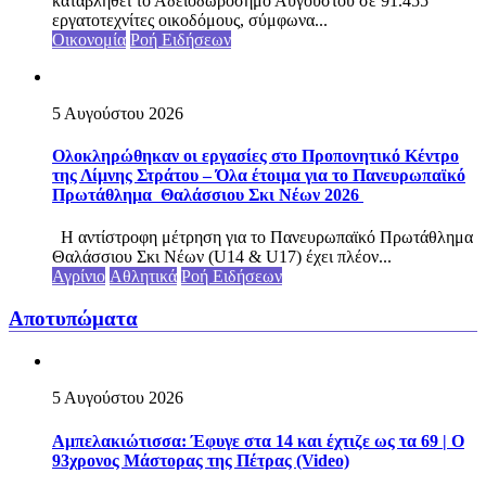
καταβληθεί το Αδειοδωρόσημο Αυγούστου σε 91.455
εργατοτεχνίτες οικοδόμους, σύμφωνα...
Οικονομία
Ροή Ειδήσεων
5 Αυγούστου 2026
Ολοκληρώθηκαν οι εργασίες στο Προπονητικό Κέντρο
της Λίμνης Στράτου – Όλα έτοιμα για το Πανευρωπαϊκό
Πρωτάθλημα Θαλάσσιου Σκι Νέων 2026
Η αντίστροφη μέτρηση για το Πανευρωπαϊκό Πρωτάθλημα
Θαλάσσιου Σκι Νέων (U14 & U17) έχει πλέον...
Αγρίνιο
Αθλητικά
Ροή Ειδήσεων
Αποτυπώματα
5 Αυγούστου 2026
Αμπελακιώτισσα: Έφυγε στα 14 και έχτιζε ως τα 69 | Ο
93χρονος Μάστορας της Πέτρας (Video)