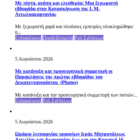
Με πίστη, αγάπη και ελευθερία: Μια ξεχωριστή
εβδομάδα στην Κατασκήνωση της Ι. Μ.
Αιτωλοακαρνανίας
Με ξεχωριστή χαρά και πλούσιες εμπειρίες ολοκληρώθηκε
η...
Ενδιαφέρουν
Προβεβλημένα
Ροή Ειδήσεων
5 Αυγούστου 2026
Με κατάνυξη και προσευχητική συμμετοχή οι
Παρακλήσεις της πρώτης εβδομάδος του
Δεκαπενταυγούστου (Photos)
Με κατάνυξη και την προσευχητική συμμετοχή των πιστών...
Ενδιαφέρουν
Ροή Ειδήσεων
5 Αυγούστου 2026
Ωράριο λειτουργίας γραφείων Ιεράς Μητροπόλεως
Αιτωλίας και Ακαρνανίας έως και την Κυριακή 16