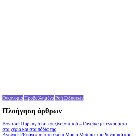
Οικονομία
Προβεβλημένα
Ροή Ειδήσεων
Πλοήγηση άρθρων
Βόνιτσα: Πυρκαγιά σε κουζίνα σπιτιού – Γυναίκα με εγκαύματα
στα χέρια και στα πόδια της
Aγρίνιο: «Έφυγε» από τη ζωή η Μαρία Μπίμπα, μια δυναμική και