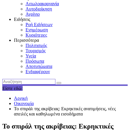
Αιτωλοακαρνανία
Αυτοδιοίκηση
Αγρίνιο
Ειδήσεις
Ροή Ειδήσεων
Ενημέρωση
Κυριότερες
Περισσότερα
Πολιτισμός
Τουρισμός
Υγεία
Πρόσωπα
Αποτυπώματα
Ενδιαφέρουν
Είστε εδώ:
Αρχική
Οικονομία
Το σπιράλ της ακρίβειας: Εκρηκτικές ανατιμήσεις, νέες
απειλές και καθηλωμένα εισοδήματα
Το σπιράλ της ακρίβειας: Εκρηκτικές