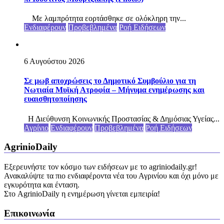
Με λαμπρότητα εορτάσθηκε σε ολόκληρη την...
Ενδιαφέρουν
Προβεβλημένα
Ροή Ειδήσεων
6 Αυγούστου 2026
Σε μωβ αποχρώσεις το Δημοτικό Συμβούλιο για τη
Νωτιαία Μυϊκή Ατροφία – Μήνυμα ενημέρωσης και
ευαισθητοποίησης
Η Διεύθυνση Κοινωνικής Προστασίας & Δημόσιας Υγείας...
Αγρίνιο
Ενδιαφέρουν
Προβεβλημένα
Ροή Ειδήσεων
AgrinioDaily
Εξερευνήστε τον κόσμο των ειδήσεων με το agriniodaily.gr!
Ανακαλύψτε τα πιο ενδιαφέροντα νέα του Αγρινίου και όχι μόνο με
εγκυρότητα και ένταση.
Στο AgrinioDaily η ενημέρωση γίνεται εμπειρία!
Επικοινωνία