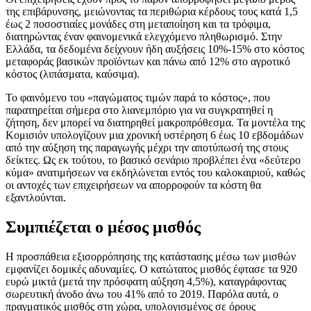
της επιβάρυνσης, μειώνοντας τα περιθώρια κέρδους τους κατά 1,5
έως 2 ποσοστιαίες μονάδες στη μεταποίηση και τα τρόφιμα,
διατηρώντας έναν φαινομενικά ελεγχόμενο πληθωρισμό. Στην
Ελλάδα, τα δεδομένα δείχνουν ήδη αυξήσεις 10%-15% στο κόστος
μεταφοράς βασικών προϊόντων και πάνω από 12% στο αγροτικό
κόστος (λιπάσματα, καύσιμα).
Το φαινόμενο του «παγώματος τιμών παρά το κόστος», που
παρατηρείται σήμερα στο λιανεμπόριο για να συγκρατηθεί η
ζήτηση, δεν μπορεί να διατηρηθεί μακροπρόθεσμα. Τα μοντέλα της
Κομισιόν υπολογίζουν μια χρονική υστέρηση 6 έως 10 εβδομάδων
από την αύξηση της παραγωγής μέχρι την αποτύπωσή της στους
δείκτες. Ως εκ τούτου, το βασικό σενάριο προβλέπει ένα «δεύτερο
κύμα» ανατιμήσεων να εκδηλώνεται εντός του καλοκαιριού, καθώς
οι αντοχές των επιχειρήσεων να απορροφούν τα κόστη θα
εξαντλούνται.
Συμπιέζεται ο μέσος μισθός
Η προσπάθεια εξισορρόπησης της κατάστασης μέσω των μισθών
εμφανίζει δομικές αδυναμίες. Ο κατώτατος μισθός έφτασε τα 920
ευρώ μικτά (μετά την πρόσφατη αύξηση 4,5%), καταγράφοντας
σωρευτική άνοδο άνω του 41% από το 2019. Παρόλα αυτά, ο
πραγματικός μισθός στη χώρα, υπολογισμένος σε όρους