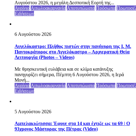
Αυγούστου 2026, η μεγάλη Δεσποτική Εορτή της...
Αγρίνιο
Αιτωλοακαρνανία
Αποτυπώματα
Πρόσωπα
Πρωτοσέ
Ειδήσεων
6 Αυγούστου 2026
Αγγελόκαστρο: Πλήθος πιστών στην πανήγυρη της Ι. Μ.
Παντοκράτορος στο Αγγελόκαστρο – Αρχιερατική Θεία
Λειτουργία (Photos – Videos)
Με θρησκευτική ευλάβεια και σε κλίμα κατάνυξης
πανηγυρίζει σήμερα, Πέμπτη 6 Αυγούστου 2026, η Ιερά
Μονή...
Αγρίνιο
Αιτωλοακαρνανία
Αποτυπώματα
Πρόσωπα
Πρωτοσέ
Ειδήσεων
5 Αυγούστου 2026
Αμπελακιώτισσα: Έφυγε στα 14 και έχτιζε ως τα 69 | Ο
93χρονος Μάστορας της Πέτρας (Video)