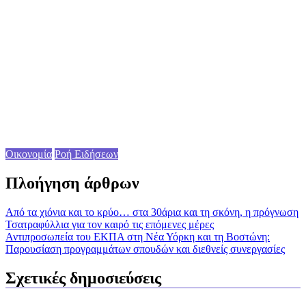
Οικονομία
Ροή Ειδήσεων
Πλοήγηση άρθρων
Από τα χιόνια και το κρύο… στα 30άρια και τη σκόνη, η πρόγνωση
Τσατραφύλλια για τον καιρό τις επόμενες μέρες
Αντιπροσωπεία του ΕΚΠΑ στη Νέα Υόρκη και τη Βοστώνη:
Παρουσίαση προγραμμάτων σπουδών και διεθνείς συνεργασίες
Σχετικές δημοσιεύσεις