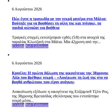
6 Αυγούστου 2026
Πώς έγινε η τραγωδία με την νεκρή μητέρα στα Μάλια:
Βούτηξε για να βοηθήσει τη φίλη της και πνίγηκε, τα
παιδιά φώναζαν για βοήθεια
Τραγικές στιγμές εκτυλίχτηκαν εχθές (5/8) στα ανοιχτά της
παραλίας Κλωτζανή στα Μάλια. Μία 42χρονη από την...
Ελλάδα
Ροή Ειδήσεων
6 Αυγούστου 2026
Κυψέλη: Η πρώτη δήλωση της οικογένειας της 38χρονης
Λίζα που βρέθηκε νεκρή – «Αφιέρωσε τη ζωή της στο να
βοηθά ανθρώπους που είχαν ανάγκη»
Ανακοίνωση εξέδωσε η οικογένεια της Ελίζαμπεθ Τζέιν Ρος,
της 38χρονης Βρετανίδας εθελόντριας που εντοπίστηκε
νεκρή μέσα...
Ελλάδα
Ροή Ειδήσεων