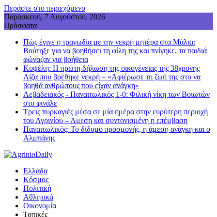
Περάστε στο περιεχόμενο
Παρασκευή, 7 Αυγούστου, 2026
Πρόσφατα
Πώς έγινε η τραγωδία με την νεκρή μητέρα στα Μάλια:
Βούτηξε για να βοηθήσει τη φίλη της και πνίγηκε, τα παιδιά
φώναζαν για βοήθεια
Κυψέλη: Η πρώτη δήλωση της οικογένειας της 38χρονης
Λίζα που βρέθηκε νεκρή – «Αφιέρωσε τη ζωή της στο να
βοηθά ανθρώπους που είχαν ανάγκη»
Λεβαδειακός - Παναιτωλικός 1-0: Φιλική νίκη των Βοιωτών
στο φινάλε
Τρεις πυρκαγιές μέσα σε μία ημέρα στην ευρύτερη περιοχή
του Αγρινίου – Άμεση και συντονισμένη η επέμβαση
Παναιτωλικός: Το δίδυμο προσμονής, η άμεση ανάγκη και ο
Αλμπάνης
Ελλάδα
Κόσμος
Πολιτική
Αθλητικά
Οικονομία
Τοπικές