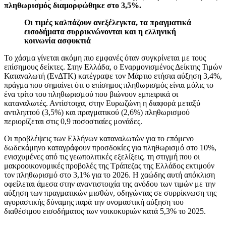
πληθωρισμός διαμορφώθηκε στο 3,5%.
Οι τιμές καλπάζουν ανεξέλεγκτα, τα πραγματικά
εισοδήματα συρρικνώνονται και η ελληνική
κοινωνία ασφυκτιά
Το χάσμα γίνεται ακόμη πιο εμφανές όταν συγκρίνεται με τους
επίσημους δείκτες. Στην Ελλάδα, ο Εναρμονισμένος Δείκτης Τιμών
Καταναλωτή (ΕνΔΤΚ) κατέγραψε τον Μάρτιο ετήσια αύξηση 3,4%,
πράγμα που σημαίνει ότι ο επίσημος πληθωρισμός είναι μόλις το
ένα τρίτο του πληθωρισμού που βιώνουν εμπειρικά οι
καταναλωτές. Αντίστοιχα, στην Ευρωζώνη η διαφορά μεταξύ
αντιληπτού (3,5%) και πραγματικού (2,6%) πληθωρισμού
περιορίζεται στις 0,9 ποσοστιαίες μονάδες.
Οι προβλέψεις των Ελλήνων καταναλωτών για το επόμενο
δωδεκάμηνο καταγράφουν προσδοκίες για πληθωρισμό στο 10%,
ενισχυμένες από τις γεωπολιτικές εξελίξεις, τη στιγμή που οι
μακροοικονομικές προβολές της Τράπεζας της Ελλάδος εκτιμούν
τον πληθωρισμό στο 3,1% για το 2026. Η χαώδης αυτή απόκλιση
οφείλεται άμεσα στην αναντιστοιχία της ανόδου των τιμών με την
αύξηση των πραγματικών μισθών, οδηγώντας σε συρρίκνωση της
αγοραστικής δύναμης παρά την ονομαστική αύξηση του
διαθέσιμου εισοδήματος των νοικοκυριών κατά 5,3% το 2025.