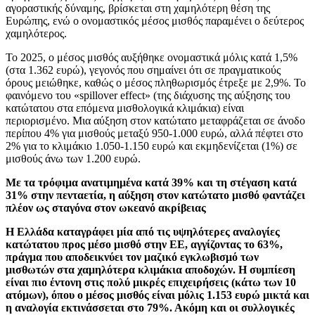
αγοραστικής δύναμης, βρίσκεται στη χαμηλότερη θέση της
Ευρώπης, ενώ ο ονομαστικός μέσος μισθός παραμένει ο δεύτερος
χαμηλότερος.
Το 2025, ο μέσος μισθός αυξήθηκε ονομαστικά μόλις κατά 1,5%
(στα 1.362 ευρώ), γεγονός που σημαίνει ότι σε πραγματικούς
όρους μειώθηκε, καθώς ο μέσος πληθωρισμός έτρεξε με 2,9%. Το
φαινόμενο του «spillover effect» (της διάχυσης της αύξησης του
κατώτατου στα επόμενα μισθολογικά κλιμάκια) είναι
περιορισμένο. Μια αύξηση στον κατώτατο μεταφράζεται σε άνοδο
περίπου 4% για μισθούς μεταξύ 950-1.000 ευρώ, αλλά πέφτει στο
2% για το κλιμάκιο 1.050-1.150 ευρώ και εκμηδενίζεται (1%) σε
μισθούς άνω των 1.200 ευρώ.
Με τα τρόφιμα ανατιμημένα κατά 39% και τη στέγαση κατά
31% στην πενταετία, η αύξηση στον κατώτατο μισθό φαντάζει
πλέον ως σταγόνα στον ωκεανό ακρίβειας
Η Ελλάδα καταγράφει μία από τις υψηλότερες αναλογίες
κατώτατου προς μέσο μισθό στην ΕΕ, αγγίζοντας το 63%,
πράγμα που αποδεικνύει τον μαζικό εγκλωβισμό των
μισθωτών στα χαμηλότερα κλιμάκια αποδοχών. Η συμπίεση
είναι πιο έντονη στις πολύ μικρές επιχειρήσεις (κάτω των 10
ατόμων), όπου ο μέσος μισθός είναι μόλις 1.153 ευρώ μικτά και
η αναλογία εκτινάσσεται στο 79%. Ακόμη και οι συλλογικές