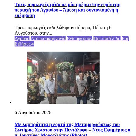
Τρεις πυρκαγιές μέσα σε μία ημέρα στην ευρύτερη
περιοχή του Αγρινίου – Άμεση και συντονισμένη η
επέμβαση
Τρεις πυρκαγιές εκδηλώθηκαν σήμερα, Πέμπτη 6
Αυγούστου, στην...
Αγρίνιο
Αιτωλοακαρνανία
Ενδιαφέρουν
Πρωτοσέλιδο
Ροή
Ειδήσεων
6 Αυγούστου 2026
Με λαμπρότητα η εορτή της Μεταμορφώσεως του
Σωτήρος Χριστού στην Πεντάλοφο – Nέος Εφημέριος ο
π. Ιουστίνος Μουρτζιάπης (Photos)