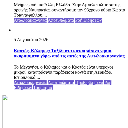
Μνήμες από μια Άλλη Ελλάδα. Στην Αμπελακιώτισσα της
ορεινής Ναυπακτίας συναντήσαμε τον 93χρονο κύριο Κώστα
Τριανταφύλλου,...
Αιτωλοακαρνανία
Αποτυπώματα
Ροή Ειδήσεων
5 Αυγούστου 2026
Καστός, Κάλαμος: Ταξίδι στα καταπράσινα νησιά,
σκορπισμένα γύρω από τις ακτές της Αιτωλοακαρνανίας
Το Μεγανήσι, ο Κάλαμος και ο Καστός είναι υπέροχοι
μικροί, καταπράσινοι παράδεισοι κοντά στη Λευκάδα.
Ιστιοπλοϊκά,...
Αιτωλοακαρνανία
Αποτυπώματα
Προβεβλημένα
Ροή
Ειδήσεων
Τουρισμός