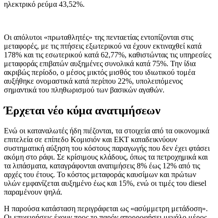
ηλεκτρικό ρεύμα 43,52%.
Οι απόλυτοι «πρωταθλητές» της πενταετίας εντοπίζονται στις
μεταφορές, με τις πτήσεις εξωτερικού να έχουν εκτιναχθεί κατά
178% και τις εσωτερικού κατά 62,77%, καθιστώντας τις υπηρεσίες
μεταφοράς επιβατών αυξημένες συνολικά κατά 75%. Την ίδια
ακριβώς περίοδο, ο μέσος μικτός μισθός του ιδιωτικού τομέα
αυξήθηκε ονομαστικά κατά περίπου 22%, υπολειπόμενος
σημαντικά του πληθωρισμού των βασικών αγαθών.
Έρχεται νέο κύμα ανατιμήσεων
Ενώ οι καταναλωτές ήδη πιέζονται, τα στοιχεία από τα οικονομικά
επιτελεία σε επίπεδο Κομισιόν και ΕΚΤ καταδεικνύουν
συστηματική αύξηση του κόστους παραγωγής που δεν έχει φτάσει
ακόμη στο ράφι. Σε κρίσιμους κλάδους, όπως τα πετροχημικά και
τα λιπάσματα, καταγράφονται ανατιμήσεις 8% έως 12% από τις
αρχές του έτους. Το κόστος μεταφοράς καυσίμων και πρώτων
υλών εμφανίζεται αυξημένο έως και 15%, ενώ οι τιμές του diesel
παραμένουν ψηλά.
Η παρούσα κατάσταση περιγράφεται ως «ασύμμετρη μετάδοση».
Οι επιχειρήσεις έχουν προς το παρόν απορροφήσει μεγάλο μέρος