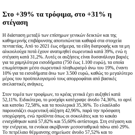
Στο +39% τα τρόφιμα, στο +31% η
στέγαση
Η διάσταση μεταξύ των επίσημων γενικών δεικτών και της
καθημερινής επιβάρυνσης αποτυπώνεται καθαρά στα στοιχεία
πενταετίας. Από το 2021 έως σήμερα, τα είδη διατροφής και τα μη
αλκοολούχα ποτά έχουν ανατιμηθεί σωρευτικά κατά 39%, ενώ η
στέγαση κατά 31,2%. Αυτές οι αυξήσεις είναι δυσανάλογα βαριές
για τα χαμηλότερα εισοδήματα (750 έως 1.100 ευρώ), τα οποία
επωμίστηκαν μέσο σωρευτικό πληθωρισμό άνω του 19%, έναντι
10% για τα εισοδήματα άνω των 3.500 ευρώ, καθώς το μεγαλύτερο
μέρος του προϋπολογισμού τους απορροφάται από βασικές
ανελαστικές ανάγκες.
Στον τομέα των τροφίμων, το κρέας γενικά έχει αυξηθεί κατά
52,11%. Ειδικότερα, το μοσχάρι κατέγραψε άνοδο 74,36%, το αρνί
και κατσίκι 72,58%, και τα πουλερικά 35,36%. Το ελαιόλαδο
παρουσιάζει σωρευτική αύξηση 42,96%, παρά την πρόσφατη
υποχώρηση, ενώ προϊόντα όπως οι σοκολάτες και το κακάο
ενισχύθηκαν κατά 57,82% και 55,60% αντίστοιχα. Στη στέγαση και
την ενέργεια, τα ενοίκια ακρίβυναν μεσοσταθμικά πάνω από 29%.
Το πετρέλαιο θέρμανσης σημείωσε άνοδο 57,52% και το