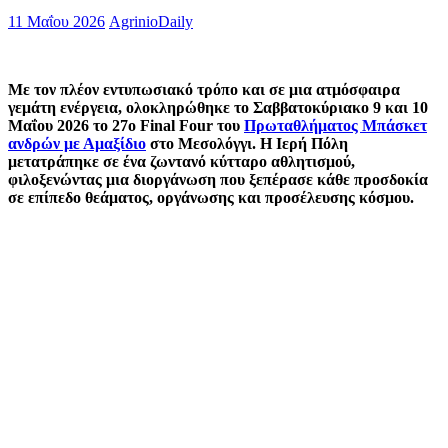
11 Μαΐου 2026
AgrinioDaily
Με τον πλέον εντυπωσιακό τρόπο και σε μια ατμόσφαιρα
γεμάτη ενέργεια, ολοκληρώθηκε το Σαββατοκύριακο 9 και 10
Μαΐου 2026 το 27ο Final Four του
Πρωταθλήματος Μπάσκετ
ανδρών με Αμαξίδιο
στο Μεσολόγγι. Η Ιερή Πόλη
μετατράπηκε σε ένα ζωντανό κύτταρο αθλητισμού,
φιλοξενώντας μια διοργάνωση που ξεπέρασε κάθε προσδοκία
σε επίπεδο θεάματος, οργάνωσης και προσέλευσης κόσμου.