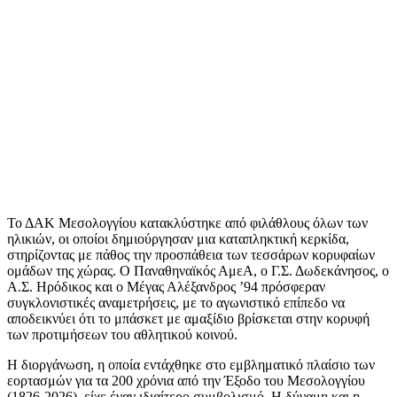
Το ΔΑΚ Μεσολογγίου κατακλύστηκε από φιλάθλους όλων των
ηλικιών, οι οποίοι δημιούργησαν μια καταπληκτική κερκίδα,
στηρίζοντας με πάθος την προσπάθεια των τεσσάρων κορυφαίων
ομάδων της χώρας. Ο Παναθηναϊκός ΑμεΑ, ο Γ.Σ. Δωδεκάνησος, ο
Α.Σ. Ηρόδικος και ο Μέγας Αλέξανδρος ’94 πρόσφεραν
συγκλονιστικές αναμετρήσεις, με το αγωνιστικό επίπεδο να
αποδεικνύει ότι το μπάσκετ με αμαξίδιο βρίσκεται στην κορυφή
των προτιμήσεων του αθλητικού κοινού.
Η διοργάνωση, η οποία εντάχθηκε στο εμβληματικό πλαίσιο των
εορτασμών για τα 200 χρόνια από την Έξοδο του Μεσολογγίου
(1826-2026), είχε έναν ιδιαίτερο συμβολισμό. Η δύναμη και η