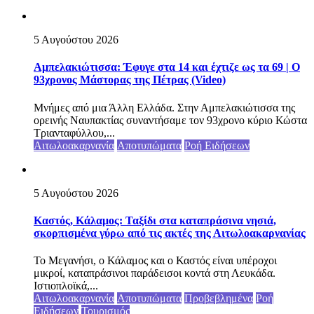
5 Αυγούστου 2026
Αμπελακιώτισσα: Έφυγε στα 14 και έχτιζε ως τα 69 | Ο
93χρονος Μάστορας της Πέτρας (Video)
Μνήμες από μια Άλλη Ελλάδα. Στην Αμπελακιώτισσα της
ορεινής Ναυπακτίας συναντήσαμε τον 93χρονο κύριο Κώστα
Τριανταφύλλου,...
Αιτωλοακαρνανία
Αποτυπώματα
Ροή Ειδήσεων
5 Αυγούστου 2026
Καστός, Κάλαμος: Ταξίδι στα καταπράσινα νησιά,
σκορπισμένα γύρω από τις ακτές της Αιτωλοακαρνανίας
Το Μεγανήσι, ο Κάλαμος και ο Καστός είναι υπέροχοι
μικροί, καταπράσινοι παράδεισοι κοντά στη Λευκάδα.
Ιστιοπλοϊκά,...
Αιτωλοακαρνανία
Αποτυπώματα
Προβεβλημένα
Ροή
Ειδήσεων
Τουρισμός