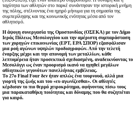
ταχύτητα των αθλητών στο παρκέ συνάντησαν την ιστορική μνήμη
της πόλης, στέλνοντας ένα ηχηρό μήνυμα για τη σημασία της
συμπερίληψης και της κοινωνικής ενότητας μέσα από τον
αθλητισμό.
Η άψογη συνεργασία της Ομοσπονδίας (ΟΣΕΚΑ) με τον Δήμο
Ιεράς Πόλεως Μεσολογγίου και την αμέριστη συμπαράσταση
των χορηγών επικοινωνίας (ΕΡΤ, ΕΡΑ ΣΠΟΡ) εξασφάλισαν
μια ροή αγώνων υψηλών προδιαγραφών. Από την τελετή
έναρξης μέχρι και την απονομή των μεταλλίων, κάθε
λεπτομέρεια ήταν προσεκτικά σχεδιασμένη, αναδεικνύοντας το
Μεσολόγγι ως έναν προορισμό ικανό να ηγηθεί μεγάλων
αθλητικών γεγονότων πανελλήνιας εμβέλειας.
Το 27ο Final Four δεν ήταν απλώς ένα τουρνουά, αλλά μια
γιορτή της ζωής και του «ευ αγωνίζεσθαι». Οι αθλητές
κέρδισαν το πιο θερμό χειροκρότημα, αφήνοντας πίσω τους
μια παρακαταθήκη ποιότητας και δύναμης που θα συζητιέται
για καιρό.