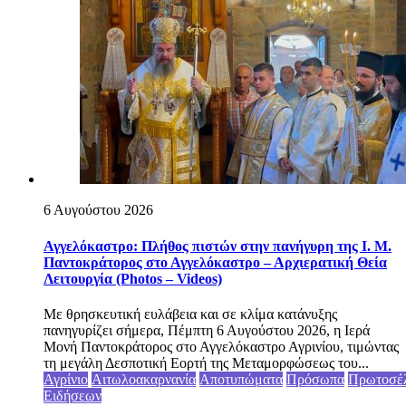
6 Αυγούστου 2026
Αγγελόκαστρο: Πλήθος πιστών στην πανήγυρη της Ι. Μ.
Παντοκράτορος στο Αγγελόκαστρο – Αρχιερατική Θεία
Λειτουργία (Photos – Videos)
Με θρησκευτική ευλάβεια και σε κλίμα κατάνυξης
πανηγυρίζει σήμερα, Πέμπτη 6 Αυγούστου 2026, η Ιερά
Μονή Παντοκράτορος στο Αγγελόκαστρο Αγρινίου, τιμώντας
τη μεγάλη Δεσποτική Εορτή της Μεταμορφώσεως του...
Αγρίνιο
Αιτωλοακαρνανία
Αποτυπώματα
Πρόσωπα
Πρωτοσέ
Ειδήσεων