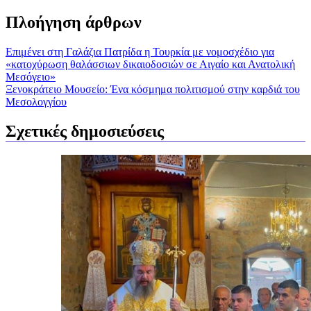
Πλοήγηση άρθρων
Επιμένει στη Γαλάζια Πατρίδα η Τουρκία με νομοσχέδιο για
«κατοχύρωση θαλάσσιων δικαιοδοσιών σε Αιγαίο και Ανατολική
Μεσόγειο»
Ξενοκράτειο Μουσείο: Ένα κόσμημα πολιτισμού στην καρδιά του
Μεσολογγίου
Σχετικές δημοσιεύσεις