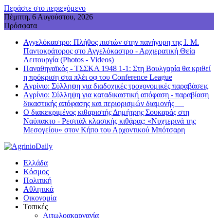
Περάστε στο περιεχόμενο
Πέμπτη, 6 Αυγούστου, 2026
Πρόσφατα
Αγγελόκαστρο: Πλήθος πιστών στην πανήγυρη της Ι. Μ.
Παντοκράτορος στο Αγγελόκαστρο - Αρχιερατική Θεία
Λειτουργία (Photos - Videos)
Παναθηναϊκός - ΤΣΣΚΑ 1948 1-1: Στη Βουλγαρία θα κριθεί
η πρόκριση στα πλέι οφ του Conference League
Aγρίνιο: Σύλληψη για διαδοχικές τροχονομικές παραβάσεις
Aγρίνιο: Σύλληψη για καταδικαστική απόφαση - παραβίαση
δικαστικής απόφασης και περιορισμών διαμονής
Ο διακεκριμένος κιθαριστής Δημήτρης Σουκαράς στη
Ναύπακτο - Ρεσιτάλ κλασικής κιθάρας: «Νυχτερινά της
Μεσογείου» στον Κήπο του Αρχοντικού Μπότσαρη
Ελλάδα
Κόσμος
Πολιτική
Αθλητικά
Οικονομία
Τοπικές
Αιτωλοακαρνανία