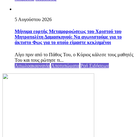
5 Αυγούστου 2026
Μήνυμα εορτής Μεταμορφώσεως του Χριστού του
Μητροπολίτη Δαμασκηνού: Να αγωνιστούμε για το
άκτιστο Φως για το οποίο είμαστε κεκλημένοι
Λίγο πριν από το Πάθος Του, ο Κύριος κάλεσε τους μαθητές
Του και τους ρώτησε τι...
Αιτωλοακαρνανία
Αποτυπώματα
Ροή Ειδήσεων