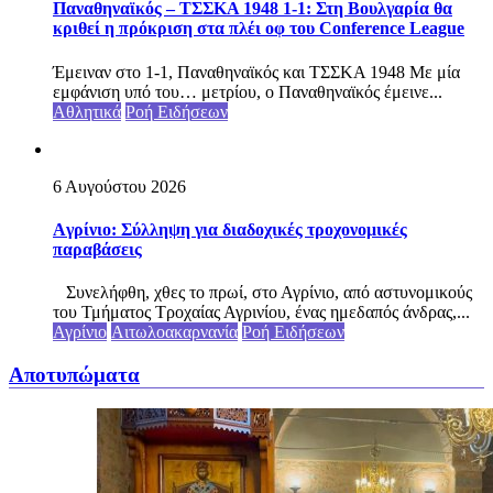
Παναθηναϊκός – ΤΣΣΚΑ 1948 1-1: Στη Βουλγαρία θα
κριθεί η πρόκριση στα πλέι οφ του Conference League
Έμειναν στο 1-1, Παναθηναϊκός και ΤΣΣΚΑ 1948 Με μία
εμφάνιση υπό του… μετρίου, ο Παναθηναϊκός έμεινε...
Αθλητικά
Ροή Ειδήσεων
6 Αυγούστου 2026
Aγρίνιο: Σύλληψη για διαδοχικές τροχονομικές
παραβάσεις
Συνελήφθη, χθες το πρωί, στο Αγρίνιο, από αστυνομικούς
του Τμήματος Τροχαίας Αγρινίου, ένας ημεδαπός άνδρας,...
Αγρίνιο
Αιτωλοακαρνανία
Ροή Ειδήσεων
Αποτυπώματα