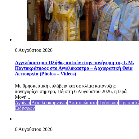
6 Αυγούστου 2026
Αγγελόκαστρο: Πλήθος πιστών στην πανήγυρη της Ι. Μ.
Παντοκράτορος στο Αγγελόκαστρο – Αρχιερατική Θεία
Λειτουργία (Photos – Videos)
Με θρησκευτική ευλάβεια και σε κλίμα κατάνυξης
πανηγυρίζει σήμερα, Πέμπτη 6 Αυγούστου 2026, η Ιερά
Μονή...
Αγρίνιο
Αιτωλοακαρνανία
Αποτυπώματα
Πρόσωπα
Πρωτοσέ
Ειδήσεων
6 Αυγούστου 2026