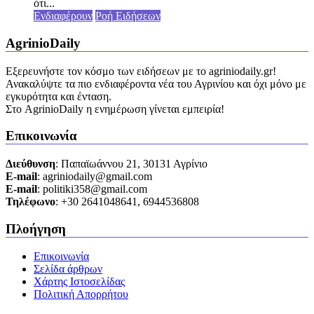
ότι...
Ενδιαφέρουν
Ροή Ειδήσεων
AgrinioDaily
Εξερευνήστε τον κόσμο των ειδήσεων με το agriniodaily.gr!
Ανακαλύψτε τα πιο ενδιαφέροντα νέα του Αγρινίου και όχι μόνο με
εγκυρότητα και ένταση.
Στο AgrinioDaily η ενημέρωση γίνεται εμπειρία!
Επικοινωνία
Διεύθυνση
: Παπαϊωάννου 21, 30131 Αγρίνιο
Ε-mail
: agriniodaily@gmail.com
Ε-mail
: politiki358@gmail.com
Τηλέφωνο
: +30 2641048641, 6944536808
Πλοήγηση
Επικοινωνία
Σελίδα άρθρων
Χάρτης Ιστοσελίδας
Πολιτική Απορρήτου