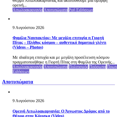
Θέρμο Αιτωλοακαρνανίας και ακολουθούμε μια όμορφη
ορεινή...
Αιτωλοακαρνανία
Αποτυπώματα
Ροή Ειδήσεων
9 Αυγούστου 2026
Φαμίλα Ναυπακτίας: Με μεγάλη επιτυχία η Γιορτή
Πίτας – Πλήθος κόσμου – αυθεντικό δημοτικό γλέντι
(Videos – Photos)
Με ιδιαίτερη επιτυχία και με μεγάλη προσέλευση κόσμου
πραγματοποιήθηκε η Γιορτή Πίτας στη Φαμίλα της Ορεινής...
Αιτωλοακαρνανία
Αποτυπώματα
Πολιτισμός
Πρόσωπα
Πρωτ
Ειδήσεων
Αποτυπώματα
9 Αυγούστου 2026
Ορεινή Αιτωλοακαρνανία: Ο Άγνωστος Δρόμος από το
Θέρμο στην Κόνισκα (Video)