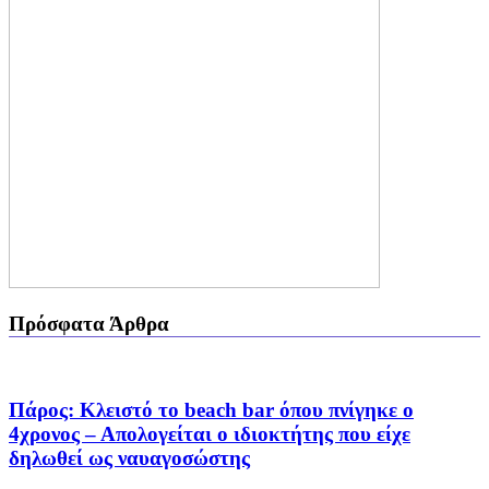
Πρόσφατα Άρθρα
Πάρος: Κλειστό το beach bar όπου πνίγηκε ο
4χρονος – Απολογείται ο ιδιοκτήτης που είχε
δηλωθεί ως ναυαγοσώστης