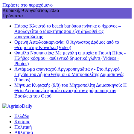
Περάστε στο περιεχόμενο
Κυριακή, 9 Αυγούστου, 2026
Πρόσφατα
Πάρος: Κλειστό το beach bar όπου πνίγηκε ο 4χρονος –
Απολογείται ο ιδιοκτήτης που είχε δηλωθεί ως
ναυαγοσώστης
Ορεινή Αιτωλοακαρνανία: Ο Άγνωστος Δρόμος από το
Θέρμο στην Κόνισκα (Video)
Φαμίλα Ναυπακτίας: Με μεγάλη επιτυχία η Γιορτή Πίτας -
Πλήθος κόσμου - αυθεντικό δημοτικό γλέντι (Videos -
Photos)
Αντάμωμα απανταχού Αργυροπηγαδιτών - Στο Αργυρό
Πηγάδι του Δήμου Θέρμου ο Μητροπολίτης Δαμασκηνός
(Photos)
Μήνυμα Κυριακής (9/8) του Μητροπολίτη Δαμασκηνού: Η
Θεία Λειτουργία κρατάει ανοιχτό τον δρόμο προς την
Βασιλεία του Θεού
Ελλάδα
Κόσμος
Πολιτική
Αθλητικά