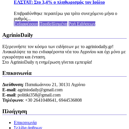
ΕΛΣΤΑΤ: Στο 3,4% ο πληθωρισμός τον Ιούλιο
Επιβραδύνθηκε περαιτέρω για τρίτο συνεχόμενο μήνα ο
ρυθμός...
Ενδιαφέρουν
Προβεβλημένα
Ροή Ειδήσεων
AgrinioDaily
Εξερευνήστε τον κόσμο των ειδήσεων με το agriniodaily.gr!
Ανακαλύψτε τα πιο ενδιαφέροντα νέα του Αγρινίου και όχι μόνο με
εγκυρότητα και ένταση.
Στο AgrinioDaily η ενημέρωση γίνεται εμπειρία!
Επικοινωνία
Διεύθυνση
: Παπαϊωάννου 21, 30131 Αγρίνιο
Ε-mail
: agriniodaily@gmail.com
Ε-mail
: politiki358@gmail.com
Τηλέφωνο
: +30 2641048641, 6944536808
Πλοήγηση
Επικοινωνία
Σελίδα άρθρων