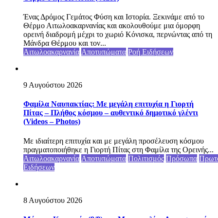
Ένας Δρόμος Γεμάτος Φύση και Ιστορία. Ξεκινάμε από το
Θέρμο Αιτωλοακαρνανίας και ακολουθούμε μια όμορφη
ορεινή διαδρομή μέχρι το χωριό Κόνισκα, περνώντας από τη
Μάνδρα Θέρμου και τον...
Αιτωλοακαρνανία
Αποτυπώματα
Ροή Ειδήσεων
9 Αυγούστου 2026
Φαμίλα Ναυπακτίας: Με μεγάλη επιτυχία η Γιορτή
Πίτας – Πλήθος κόσμου – αυθεντικό δημοτικό γλέντι
(Videos – Photos)
Με ιδιαίτερη επιτυχία και με μεγάλη προσέλευση κόσμου
πραγματοποιήθηκε η Γιορτή Πίτας στη Φαμίλα της Ορεινής...
Αιτωλοακαρνανία
Αποτυπώματα
Πολιτισμός
Πρόσωπα
Πρωτ
Ειδήσεων
8 Αυγούστου 2026