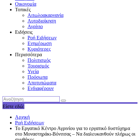
Οικονομία
Τοπικές
Αιτωλοακαρνανία
Αυτοδιοίκηση
Αγρίνιο
Ειδήσεις
Ροή Ειδήσεων
Ενημέρωση
Κυριότερες
Περισσότερα
Πολιτισμός
Τουρισμός
Υγεία
Πρόσωπα
Αποτυπώματα
Ενδιαφέρουν
Είστε εδώ:
Αρχική
Ροή Ειδήσεων
To Eργατικό Κέντρο Αγρινίου για το εργατικό δυστύχημα
στο Μοναστηράκι-Βόνιτσας – Να διαλευκανθούν πλήρως οι
συνθήκες