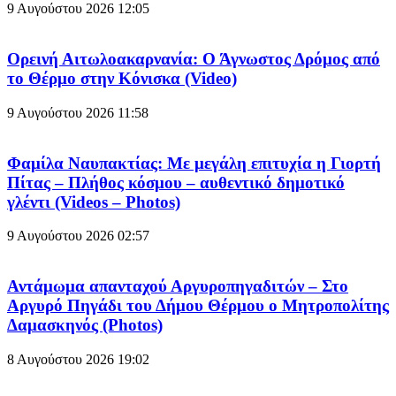
9 Αυγούστου 2026
12:05
Ορεινή Αιτωλοακαρνανία: Ο Άγνωστος Δρόμος από
το Θέρμο στην Κόνισκα (Video)
9 Αυγούστου 2026
11:58
Φαμίλα Ναυπακτίας: Με μεγάλη επιτυχία η Γιορτή
Πίτας – Πλήθος κόσμου – αυθεντικό δημοτικό
γλέντι (Videos – Photos)
9 Αυγούστου 2026
02:57
Αντάμωμα απανταχού Αργυροπηγαδιτών – Στο
Αργυρό Πηγάδι του Δήμου Θέρμου ο Μητροπολίτης
Δαμασκηνός (Photos)
8 Αυγούστου 2026
19:02