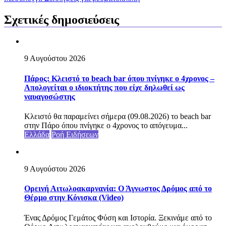
Σχετικές δημοσιεύσεις
9 Αυγούστου 2026
Πάρος: Κλειστό το beach bar όπου πνίγηκε ο 4χρονος –
Απολογείται ο ιδιοκτήτης που είχε δηλωθεί ως
ναυαγοσώστης
Κλειστό θα παραμείνει σήμερα (09.08.2026) το beach bar
στην Πάρο όπου πνίγηκε ο 4χρονος το απόγευμα...
Ελλάδα
Ροή Ειδήσεων
9 Αυγούστου 2026
Ορεινή Αιτωλοακαρνανία: Ο Άγνωστος Δρόμος από το
Θέρμο στην Κόνισκα (Video)
Ένας Δρόμος Γεμάτος Φύση και Ιστορία. Ξεκινάμε από το