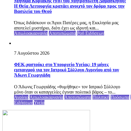
Μήνυμα Κυριακής (9/8) του Μητροπολίτη Δαμασκηνού:
Η Θεία Λειτουργία κρατάει ανοιχτό τον δρόμο προς την
Βασιλεία του Θεού
Όπως διδάσκουν οι Άγιοι Πατέρες μας, η Εκκλησία μας
αποτελεί μυστήριο, διότι έχει ως ιδρυτή και...
Αιτωλοακαρνανία
Αποτυπώματα
Ροή Ειδήσεων
7 Αυγούστου 2026
ΦΕΚ-χαστούκι στο Υπουργείο Υγείας: 19 μήνες
εμπαιγμού για τον Ιατρικό Σύλλογο Αγρινίου από τον
Άδωνι Γεωργιάδη
Ο Άδωνις Γεωργιάδης «θυμήθηκε» τον Ιατρικό Σύλλογο
μόνο όταν οι καταγγελίες έγιναν πολιτικό βάρος – το...
Αγρίνιο
Αιτωλοακαρνανία
Αποτυπώματα
Πολιτική
Πρόσωπα
Ειδήσεων
Υγεία