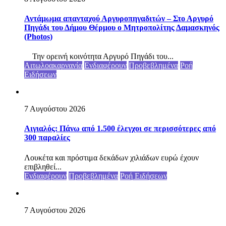
Αντάμωμα απανταχού Αργυροπηγαδιτών – Στο Αργυρό
Πηγάδι του Δήμου Θέρμου ο Μητροπολίτης Δαμασκηνός
(Photos)
Την ορεινή κοινότητα Αργυρό Πηγάδι του...
Αιτωλοακαρνανία
Ενδιαφέρουν
Προβεβλημένα
Ροή
Ειδήσεων
7 Αυγούστου 2026
Αιγιαλός: Πάνω από 1.500 έλεγχοι σε περισσότερες από
300 παραλίες
Λουκέτα και πρόστιμα δεκάδων χιλιάδων ευρώ έχουν
επιβληθεί...
Ενδιαφέρουν
Προβεβλημένα
Ροή Ειδήσεων
7 Αυγούστου 2026