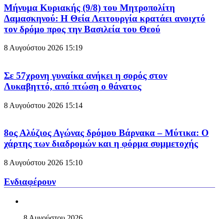
Μήνυμα Κυριακής (9/8) του Μητροπολίτη
Δαμασκηνού: Η Θεία Λειτουργία κρατάει ανοιχτό
τον δρόμο προς την Βασιλεία του Θεού
8 Αυγούστου 2026
15:19
Σε 57χρονη γυναίκα ανήκει η σορός στον
Λυκαβηττό, από πτώση ο θάνατος
8 Αυγούστου 2026
15:14
8ος Αλύζιος Αγώνας δρόμου Βάρνακα – Μύτικα: Ο
χάρτης των διαδρομών και η φόρμα συμμετοχής
8 Αυγούστου 2026
15:10
Ενδιαφέρουν
8 Αυγούστου 2026