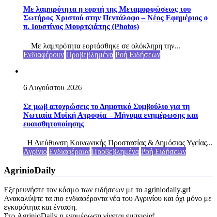
Με λαμπρότητα η εορτή της Μεταμορφώσεως του
Σωτήρος Χριστού στην Πεντάλοφο – Nέος Εφημέριος ο
π. Ιουστίνος Μουρτζιάπης (Photos)
Με λαμπρότητα εορτάσθηκε σε ολόκληρη την...
Ενδιαφέρουν
Προβεβλημένα
Ροή Ειδήσεων
6 Αυγούστου 2026
Σε μωβ αποχρώσεις το Δημοτικό Συμβούλιο για τη
Νωτιαία Μυϊκή Ατροφία – Μήνυμα ενημέρωσης και
ευαισθητοποίησης
Η Διεύθυνση Κοινωνικής Προστασίας & Δημόσιας Υγείας...
Αγρίνιο
Ενδιαφέρουν
Προβεβλημένα
Ροή Ειδήσεων
AgrinioDaily
Εξερευνήστε τον κόσμο των ειδήσεων με το agriniodaily.gr!
Ανακαλύψτε τα πιο ενδιαφέροντα νέα του Αγρινίου και όχι μόνο με
εγκυρότητα και ένταση.
Στο AgrinioDaily η ενημέρωση γίνεται εμπειρία!