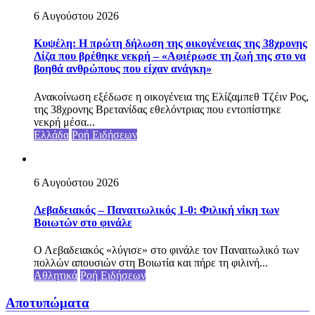
6 Αυγούστου 2026
Κυψέλη: Η πρώτη δήλωση της οικογένειας της 38χρονης
Λίζα που βρέθηκε νεκρή – «Αφιέρωσε τη ζωή της στο να
βοηθά ανθρώπους που είχαν ανάγκη»
Ανακοίνωση εξέδωσε η οικογένεια της Ελίζαμπεθ Τζέιν Ρος,
της 38χρονης Βρετανίδας εθελόντριας που εντοπίστηκε
νεκρή μέσα...
Ελλάδα
Ροή Ειδήσεων
6 Αυγούστου 2026
Λεβαδειακός – Παναιτωλικός 1-0: Φιλική νίκη των
Βοιωτών στο φινάλε
Ο Λεβαδειακός «λύγισε» στο φινάλε τον Παναιτωλικό των
πολλών απουσιών στη Βοιωτία και πήρε τη φιλινή...
Αθλητικά
Ροή Ειδήσεων
Αποτυπώματα