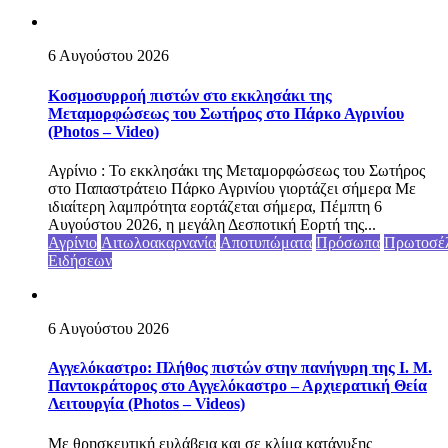
6 Αυγούστου 2026
Κοσμοσυρροή πιστών στο εκκλησάκι της
Μεταμορφώσεως του Σωτήρος στο Πάρκο Αγρινίου
(Photos – Video)
Αγρίνιο : Το εκκλησάκι της Μεταμορφώσεως του Σωτήρος
στο Παπαστράτειο Πάρκο Αγρινίου γιορτάζει σήμερα Με
ιδιαίτερη λαμπρότητα εορτάζεται σήμερα, Πέμπτη 6
Αυγούστου 2026, η μεγάλη Δεσποτική Εορτή της...
Αγρίνιο
Αιτωλοακαρνανία
Αποτυπώματα
Πρόσωπα
Πρωτοσέ
Ειδήσεων
6 Αυγούστου 2026
Αγγελόκαστρο: Πλήθος πιστών στην πανήγυρη της Ι. Μ.
Παντοκράτορος στο Αγγελόκαστρο – Αρχιερατική Θεία
Λειτουργία (Photos – Videos)
Με θρησκευτική ευλάβεια και σε κλίμα κατάνυξης