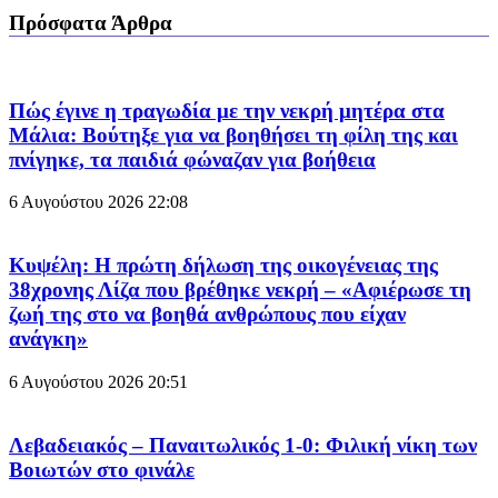
Πρόσφατα Άρθρα
Πώς έγινε η τραγωδία με την νεκρή μητέρα στα
Μάλια: Βούτηξε για να βοηθήσει τη φίλη της και
πνίγηκε, τα παιδιά φώναζαν για βοήθεια
6 Αυγούστου 2026
22:08
Κυψέλη: Η πρώτη δήλωση της οικογένειας της
38χρονης Λίζα που βρέθηκε νεκρή – «Αφιέρωσε τη
ζωή της στο να βοηθά ανθρώπους που είχαν
ανάγκη»
6 Αυγούστου 2026
20:51
Λεβαδειακός – Παναιτωλικός 1-0: Φιλική νίκη των
Βοιωτών στο φινάλε