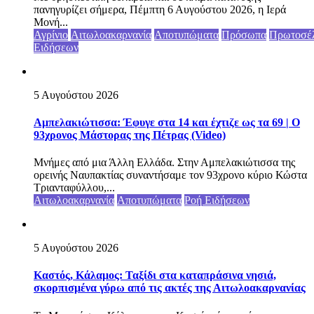
πανηγυρίζει σήμερα, Πέμπτη 6 Αυγούστου 2026, η Ιερά
Μονή...
Αγρίνιο
Αιτωλοακαρνανία
Αποτυπώματα
Πρόσωπα
Πρωτοσέ
Ειδήσεων
5 Αυγούστου 2026
Αμπελακιώτισσα: Έφυγε στα 14 και έχτιζε ως τα 69 | Ο
93χρονος Μάστορας της Πέτρας (Video)
Μνήμες από μια Άλλη Ελλάδα. Στην Αμπελακιώτισσα της
ορεινής Ναυπακτίας συναντήσαμε τον 93χρονο κύριο Κώστα
Τριανταφύλλου,...
Αιτωλοακαρνανία
Αποτυπώματα
Ροή Ειδήσεων
5 Αυγούστου 2026
Καστός, Κάλαμος: Ταξίδι στα καταπράσινα νησιά,
σκορπισμένα γύρω από τις ακτές της Αιτωλοακαρνανίας