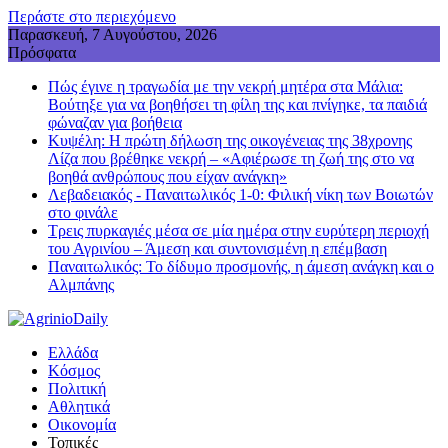
Περάστε στο περιεχόμενο
Παρασκευή, 7 Αυγούστου, 2026
Πρόσφατα
Πώς έγινε η τραγωδία με την νεκρή μητέρα στα Μάλια:
Βούτηξε για να βοηθήσει τη φίλη της και πνίγηκε, τα παιδιά
φώναζαν για βοήθεια
Κυψέλη: Η πρώτη δήλωση της οικογένειας της 38χρονης
Λίζα που βρέθηκε νεκρή – «Αφιέρωσε τη ζωή της στο να
βοηθά ανθρώπους που είχαν ανάγκη»
Λεβαδειακός - Παναιτωλικός 1-0: Φιλική νίκη των Βοιωτών
στο φινάλε
Τρεις πυρκαγιές μέσα σε μία ημέρα στην ευρύτερη περιοχή
του Αγρινίου – Άμεση και συντονισμένη η επέμβαση
Παναιτωλικός: Το δίδυμο προσμονής, η άμεση ανάγκη και ο
Αλμπάνης
Ελλάδα
Κόσμος
Πολιτική
Αθλητικά
Οικονομία
Τοπικές