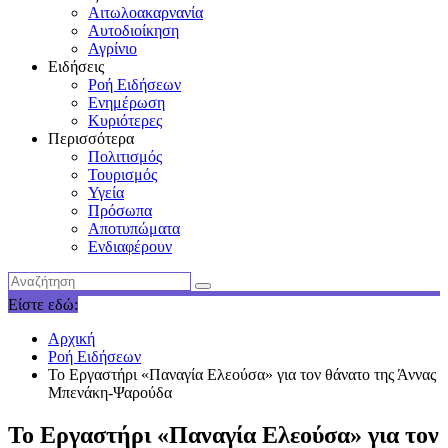
Αιτωλοακαρνανία
Αυτοδιοίκηση
Αγρίνιο
Ειδήσεις
Ροή Ειδήσεων
Ενημέρωση
Κυριότερες
Περισσότερα
Πολιτισμός
Τουρισμός
Υγεία
Πρόσωπα
Αποτυπώματα
Ενδιαφέρουν
Είστε εδώ:
Αρχική
Ροή Ειδήσεων
To Eργαστήρι «Παναγία Ελεούσα» για τον θάνατο της Άννας
Μπενάκη-Ψαρούδα
To Eργαστήρι «Παναγία Ελεούσα» για τον