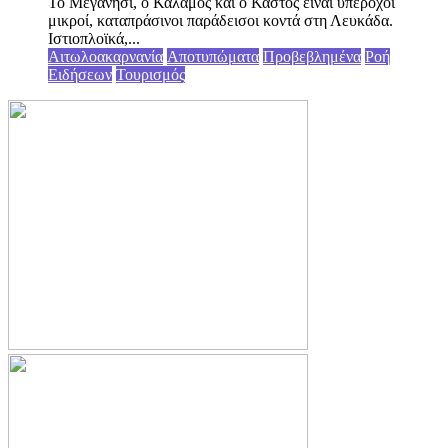
Το Μεγανήσι, ο Κάλαμος και ο Καστός είναι υπέροχοι
μικροί, καταπράσινοι παράδεισοι κοντά στη Λευκάδα.
Ιστιοπλοϊκά,...
Αιτωλοακαρνανία
Αποτυπώματα
Προβεβλημένα
Ροή
Ειδήσεων
Τουρισμός