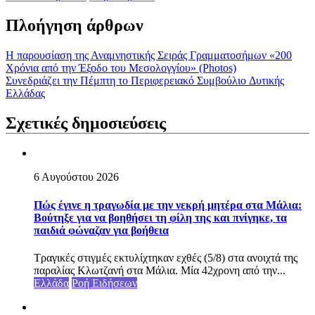
Πλοήγηση άρθρων
Η παρουσίαση της Αναμνηστικής Σειράς Γραμματοσήμων «200
Χρόνια από την Έξοδο του Μεσολογγίου» (Photos)
Συνεδριάζει την Πέμπτη το Περιφερειακό Συμβούλιο Δυτικής
Ελλάδας
Σχετικές δημοσιεύσεις
6 Αυγούστου 2026
Πώς έγινε η τραγωδία με την νεκρή μητέρα στα Μάλια:
Βούτηξε για να βοηθήσει τη φίλη της και πνίγηκε, τα
παιδιά φώναζαν για βοήθεια
Τραγικές στιγμές εκτυλίχτηκαν εχθές (5/8) στα ανοιχτά της
παραλίας Κλωτζανή στα Μάλια. Μία 42χρονη από την...
Ελλάδα
Ροή Ειδήσεων