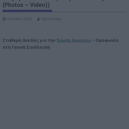
(Photos – Video))
ν
ο
9 Ιουλίου 2025
AgrinioDaily
Σταθερή άνοδος για την
Ένωση Αγρινίου
– Ομοφωνία
στη Γενική Συνέλευση