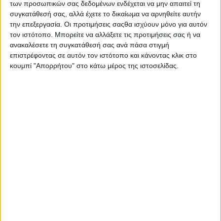
των προσωπικών σας δεδομένων ενδέχεται να μην απαιτεί τη
Ιδιαίτερο ενδιαφέρον είχαν οι αναφορές του προέδρου της
συγκατάθεσή σας, αλλά έχετε το δικαίωμα να αρνηθείτε αυτήν
Ένωσης Αγρινίου στο μεγάλο θέμα των ημερών, αυτό του
την επεξεργασία. Οι προτιμήσεις σαςθα ισχύουν μόνο για αυτόν
ΟΠΕΚΕΠΕ και των όσων σε καθημερινή βάση πλέον
τον ιστότοπο. Μπορείτε να αλλάξετε τις προτιμήσεις σας ή να
αποκαλύπτονται, τα οποία και δεν εξέπληξαν τον
ανακαλέσετε τη συγκατάθεσή σας ανά πάσα στιγμή
Συνεταιρισμό, καθώς από ετών έχει καταγγείλει σε κάθε
επιστρέφοντας σε αυτόν τον ιστότοπο και κάνοντας κλικ στο
αρμόδιο φορέα και αρχή, όχι μόνο την ύπαρξη του
κουμπί "Απορρήτου" στο κάτω μέρος της ιστοσελίδας.
μηχανισμού υφαρπαγής των αγροτικών ενισχύσεων, αλλά τη
δομή, την οργάνωση και τον τρόπο λειτουργίας αυτού του
μηχανισμού.
Ο κ. Κουτσουπιάς εξήγησε ακόμη ότι με την ευκαιρία της
μετάβασης στην επόμενη Κοινή Αγροτική Πολιτική, απ’ το
2027 και έπειτα, θα πρέπει να υπάρξουν οι δικλείδες εκείνες
που θα διασφαλίζουν ότι τα χρήματα που προορίζονται για
την αγροτική παραγωγή θα κατευθύνονται σε εκείνους που
πραγματικά παράγουν.