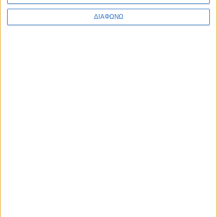
ΔΙΑΦΩΝΩ
10 Αυγούστου 2026
Το χαρτί Μαυρομάτη, οι κεραίες του Μαξίμου και το μήνυμα
της Αιτωλοακαρνανίας