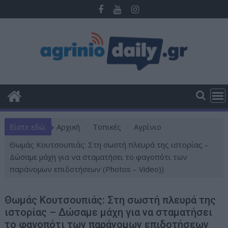
Π
ε
ρ
ά
σ
τ
ε
σ
τ
ο
Είστε εδώ:
Αρχική
Τοπικές
Αγρίνιο
π
ε
Θωμάς Κουτσουπιάς: Στη σωστή πλευρά της ιστορίας –
ρ
Δώσαμε μάχη για να σταματήσει το φαγοπότι των
ι
παράνομων επιδοτήσεων (Photos – Video))
ε
χ
Θωμάς Κουτσουπιάς: Στη σωστή πλευρά της
ό
ιστορίας – Δώσαμε μάχη για να σταματήσει
μ
το φαγοπότι των παράνομων επιδοτήσεων
ε