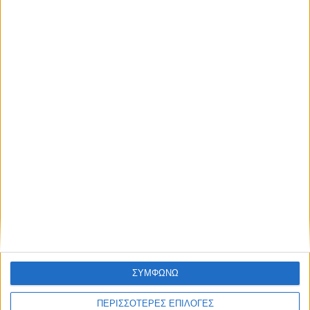
Τσατραφύλλια σε χάρτες
Αποτυπώματα
10 Αυγούστου 2026
ΣΥΜΦΩΝΩ
Ο Νίκος Αλιάγας φωτογραφίζει την Ελλάδα που δεν βλέπουν
οι τουρίστες (Photos)
ΠΕΡΙΣΣΟΤΕΡΕΣ ΕΠΙΛΟΓΕΣ