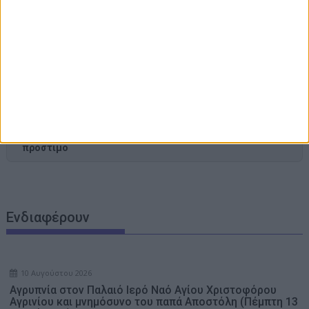
Ο Νίκος Αλιάγας φωτογραφίζει την Ελλάδα που δεν
βλέπουν οι τουρίστες (Photos)
Ταβέρνες, καφετέριες και beach bar στο στόχαστρο της
ΑΑΔΕ – Μπαράζ καταγγελιών για αποδείξεις και
πρόστιμα
Αλέξης Τσίπρας: Από την καταγγελία του «καθεστώτος»
σε πρόταση διακυβέρνησης – «Το 2015 ήξερα τι ήθελα,
αλλά δεν ήξερα πώς να το κάνω»
Όλα καλά για το… ελικοδρόμιο Σαρακήνικο: Χειριστής και
ιδιοκτήτης έστειλαν δικηγόρο και «κινδυνεύουν» με ένα
πρόστιμο
Ενδιαφέρουν
10 Αυγούστου 2026
Αγρυπνία στον Παλαιό Ιερό Ναό Αγίου Χριστοφόρου
Αγρινίου και μνημόσυνο του παπά Αποστόλη (Πέμπτη 13