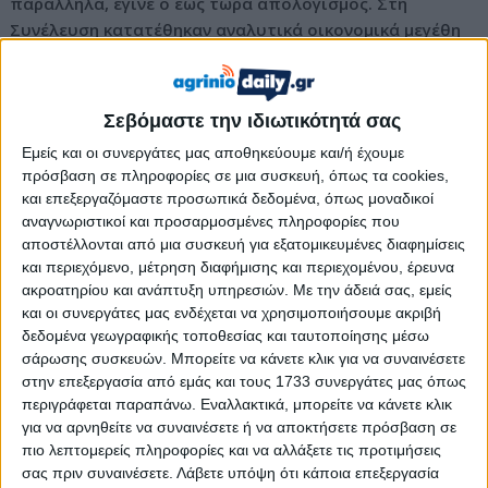
παράλληλα, έγινε ο έως τώρα απολογισμός. Στη
Συνέλευση κατατέθηκαν αναλυτικά οικονομικά μεγέθη
για το σύνολο των δραστηριοτήτων.
Παράλληλα, έγινε ενημέρωση απ’ τον πρόεδρο του
Συνεταιρισμού κ. Θωμά Κουτσουπιά για μια σειρά από
Σεβόμαστε την ιδιωτικότητά σας
θέματα που αφορούν τόσο τη λειτουργία της Οργάνωσης
Εμείς και οι συνεργάτες μας αποθηκεύουμε και/ή έχουμε
όσο και πρωτοβουλίες που ήδη βρίσκονται σε εξέλιξη.
πρόσβαση σε πληροφορίες σε μια συσκευή, όπως τα cookies,
Η διαδικασία ολοκληρώθηκε χωρίς προβλήματα με την
και επεξεργαζόμαστε προσωπικά δεδομένα, όπως μοναδικοί
ομόφωνη έγκριση του ισολογισμού και των λοιπών
αναγνωριστικοί και προσαρμοσμένες πληροφορίες που
οικονομικών καταστάσεων και εκθέσεων του Διοικητικού
αποστέλλονται από μια συσκευή για εξατομικευμένες διαφημίσεις
Συμβουλίου και των ορκωτών λογιστών, για την οποία,
και περιεχόμενο, μέτρηση διαφήμισης και περιεχομένου, έρευνα
βεβαίως, ακολουθήθηκαν τα προβλεπόμενα απ’ το
ακροατηρίου και ανάπτυξη υπηρεσιών.
Με την άδειά σας, εμείς
και οι συνεργάτες μας ενδέχεται να χρησιμοποιήσουμε ακριβή
καταστατικό, στήθηκε δηλαδή κάλπη. Ομοίως, εγκρίθηκε ο
δεδομένα γεωγραφικής τοποθεσίας και ταυτοποίησης μέσω
προγραμματισμός δράσης για την ανάπτυξη του
σάρωσης συσκευών. Μπορείτε να κάνετε κλικ για να συναινέσετε
Συνεταιρισμού και ο προϋπολογισμός για την επόμενη
στην επεξεργασία από εμάς και τους 1733 συνεργάτες μας όπως
χρονιά.
περιγράφεται παραπάνω. Εναλλακτικά, μπορείτε να κάνετε κλικ
Αξίζει να τονιστεί η ομοθυμία που επέδειξε η Γενική
για να αρνηθείτε να συναινέσετε ή να αποκτήσετε πρόσβαση σε
Συνέλευση σε όλα τα θέματα που απασχόλησαν τις εργασίες
πιο λεπτομερείς πληροφορίες και να αλλάξετε τις προτιμήσεις
της.
σας πριν συναινέσετε.
Λάβετε υπόψη ότι κάποια επεξεργασία