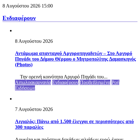
8 Αυγούστου 2026
15:00
Ενδιαφέρουν
8 Αυγούστου 2026
Αντάμωμα απανταχού Αργυροπηγαδιτών – Στο Αργυρό
Πηγάδι του Δήμου Θέρμου ο Μητροπολίτης Δαμασκηνός
(Photos)
Την ορεινή κοινότητα Αργυρό Πηγάδι του...
Αιτωλοακαρνανία
Ενδιαφέρουν
Προβεβλημένα
Ροή
Ειδήσεων
7 Αυγούστου 2026
Αιγιαλός: Πάνω από 1.500 έλεγχοι σε περισσότερες από
300 παραλίες
Λουκέτα και πρόστιμα δεκάδων χιλιάδων ευρώ έχουν