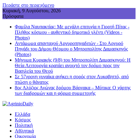
Περάστε στο περιεχόμενο
Κυριακή, 9 Αυγούστου, 2026
Πρόσφατα
Φαμίλα Ναυπακτίας: Με μεγάλη επιτυχία η Γιορτή Πίτας -
Πλήθος κόσμου - αυθεντικό δημοτικό γλέντι (Videos -
Photos)
Αντάμωμα απανταχού Αργυροπηγαδιτών - Στο Αργυρό
Πηγάδι του Δήμου Θέρμου ο Μητροπολίτης Δαμασκηνός
(Photos)
Μήνυμα Κυριακής (9/8) του Μητροπολίτη Δαμασκηνού: Η
Θεία Λειτουργία κρατάει ανοιχτό τον δρόμο προς την
Βασιλεία του Θεού
Σε 57χρονη γυναίκα ανήκει η σορός στον Λυκαβηττό, από
πτώση ο θάνατος
8ος Αλύζιος Αγώνας δρόμου Βάρνακα – Μύτικα: Ο χάρτης
των διαδρομών και η φόρμα συμμετοχής
Ελλάδα
Κόσμος
Πολιτική
Αθλητικά
Οικονομία