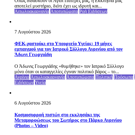
Όπως διδάσκουν οι Άγιοι Πατέρες μας, η Εκκλησία μας
αποτελεί μυστήριο, διότι έχει ως ιδρυτή και...
Αιτωλοακαρνανία
Αποτυπώματα
Ροή Ειδήσεων
7 Αυγούστου 2026
ΦΕΚ-χαστούκι στο Υπουργείο Υγείας: 19 μήνες
εμπαιγμού για τον Ιατρικό Σύλλογο Αγρινίου από τον
Άδωνι Γεωργιάδη
Ο Άδωνις Γεωργιάδης «θυμήθηκε» τον Ιατρικό Σύλλογο
μόνο όταν οι καταγγελίες έγιναν πολιτικό βάρος – το...
Αγρίνιο
Αιτωλοακαρνανία
Αποτυπώματα
Πολιτική
Πρόσωπα
Ειδήσεων
Υγεία
6 Αυγούστου 2026
Κοσμοσυρροή πιστών στο εκκλησάκι της
Μεταμορφώσεως του Σωτήρος στο Πάρκο Αγρινίου
(Photos – Video)