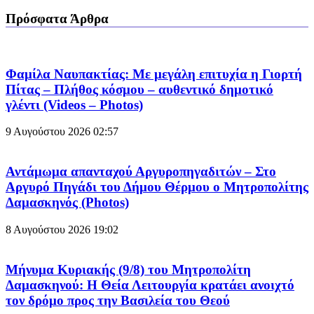
Πρόσφατα Άρθρα
Φαμίλα Ναυπακτίας: Με μεγάλη επιτυχία η Γιορτή
Πίτας – Πλήθος κόσμου – αυθεντικό δημοτικό
γλέντι (Videos – Photos)
9 Αυγούστου 2026
02:57
Αντάμωμα απανταχού Αργυροπηγαδιτών – Στο
Αργυρό Πηγάδι του Δήμου Θέρμου ο Μητροπολίτης
Δαμασκηνός (Photos)
8 Αυγούστου 2026
19:02
Μήνυμα Κυριακής (9/8) του Μητροπολίτη
Δαμασκηνού: Η Θεία Λειτουργία κρατάει ανοιχτό
τον δρόμο προς την Βασιλεία του Θεού