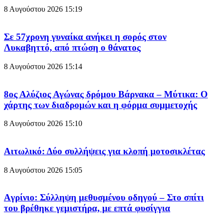
8 Αυγούστου 2026
15:19
Σε 57χρονη γυναίκα ανήκει η σορός στον
Λυκαβηττό, από πτώση ο θάνατος
8 Αυγούστου 2026
15:14
8ος Αλύζιος Αγώνας δρόμου Βάρνακα – Μύτικα: Ο
χάρτης των διαδρομών και η φόρμα συμμετοχής
8 Αυγούστου 2026
15:10
Aιτωλικό: Δύο συλλήψεις για κλοπή μοτοσικλέτας
8 Αυγούστου 2026
15:05
Aγρίνιο: Σύλληψη μεθυσμένου οδηγού – Στο σπίτι
του βρέθηκε γεμιστήρα, με επτά φυσίγγια