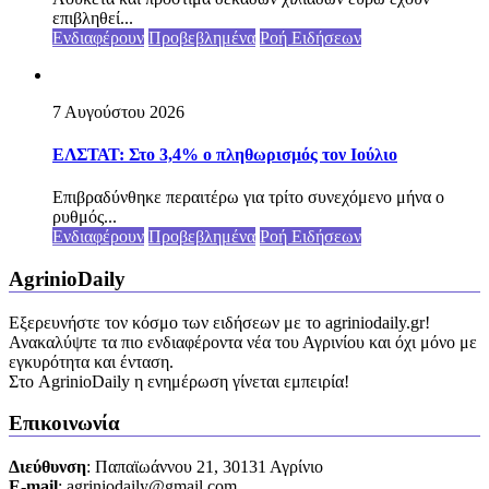
επιβληθεί...
Ενδιαφέρουν
Προβεβλημένα
Ροή Ειδήσεων
7 Αυγούστου 2026
ΕΛΣΤΑΤ: Στο 3,4% ο πληθωρισμός τον Ιούλιο
Επιβραδύνθηκε περαιτέρω για τρίτο συνεχόμενο μήνα ο
ρυθμός...
Ενδιαφέρουν
Προβεβλημένα
Ροή Ειδήσεων
AgrinioDaily
Εξερευνήστε τον κόσμο των ειδήσεων με το agriniodaily.gr!
Ανακαλύψτε τα πιο ενδιαφέροντα νέα του Αγρινίου και όχι μόνο με
εγκυρότητα και ένταση.
Στο AgrinioDaily η ενημέρωση γίνεται εμπειρία!
Επικοινωνία
Διεύθυνση
: Παπαϊωάννου 21, 30131 Αγρίνιο
Ε-mail
: agriniodaily@gmail.com