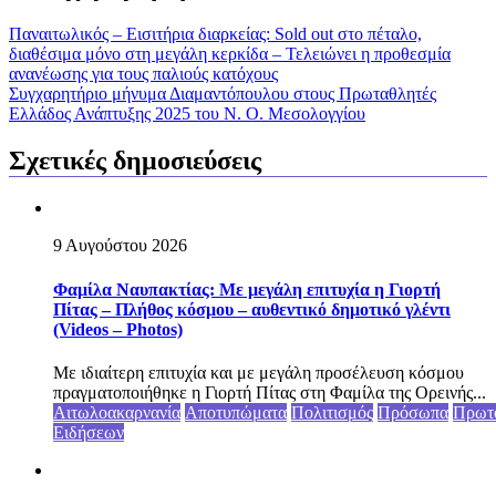
Παναιτωλικός – Εισιτήρια διαρκείας: Sold out στο πέταλο,
διαθέσιμα μόνο στη μεγάλη κερκίδα – Τελειώνει η προθεσμία
ανανέωσης για τους παλιούς κατόχους
Συγχαρητήριο μήνυμα Διαμαντόπουλου στους Πρωταθλητές
Ελλάδος Ανάπτυξης 2025 του Ν. Ο. Μεσολογγίου
Σχετικές δημοσιεύσεις
9 Αυγούστου 2026
Φαμίλα Ναυπακτίας: Με μεγάλη επιτυχία η Γιορτή
Πίτας – Πλήθος κόσμου – αυθεντικό δημοτικό γλέντι
(Videos – Photos)
Με ιδιαίτερη επιτυχία και με μεγάλη προσέλευση κόσμου
πραγματοποιήθηκε η Γιορτή Πίτας στη Φαμίλα της Ορεινής...
Αιτωλοακαρνανία
Αποτυπώματα
Πολιτισμός
Πρόσωπα
Πρωτ
Ειδήσεων