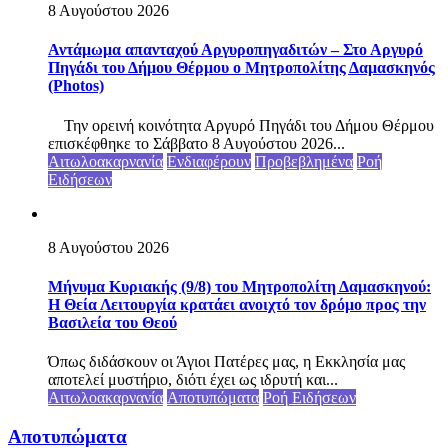
8 Αυγούστου 2026
Αντάμωμα απανταχού Αργυροπηγαδιτών – Στο Αργυρό
Πηγάδι του Δήμου Θέρμου ο Μητροπολίτης Δαμασκηνός
(Photos)
Την ορεινή κοινότητα Αργυρό Πηγάδι του Δήμου Θέρμου
επισκέφθηκε το Σάββατο 8 Αυγούστου 2026...
Αιτωλοακαρνανία
Ενδιαφέρουν
Προβεβλημένα
Ροή
Ειδήσεων
8 Αυγούστου 2026
Μήνυμα Κυριακής (9/8) του Μητροπολίτη Δαμασκηνού:
Η Θεία Λειτουργία κρατάει ανοιχτό τον δρόμο προς την
Βασιλεία του Θεού
Όπως διδάσκουν οι Άγιοι Πατέρες μας, η Εκκλησία μας
αποτελεί μυστήριο, διότι έχει ως ιδρυτή και...
Αιτωλοακαρνανία
Αποτυπώματα
Ροή Ειδήσεων
Αποτυπώματα