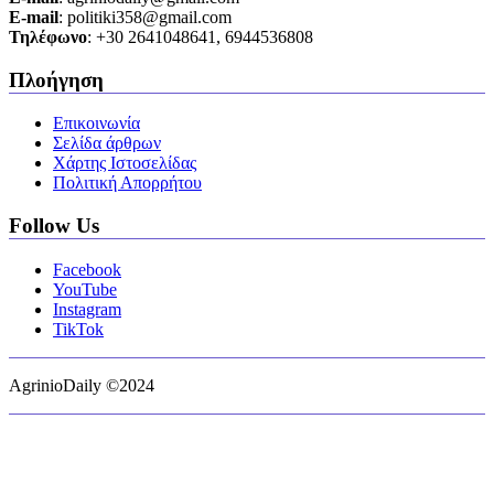
Ε-mail
: politiki358@gmail.com
Τηλέφωνο
: +30 2641048641, 6944536808
Πλοήγηση
Επικοινωνία
Σελίδα άρθρων
Χάρτης Ιστοσελίδας
Πολιτική Απορρήτου
Follow Us
Facebook
YouTube
Instagram
TikTok
AgrinioDaily ©2024