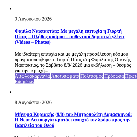
9 Αυγούστου 2026
Φαμίλα Ναυπακτίας: Με μεγάλη επιτυχία η Γιορτή
Πίτας – Πλήθος κόσμου – αυθεντικό δημοτικό γλέντι
(Videos – Photos)
Με ιδιαίτερη επιτυχία και με μεγάλη προσέλευση κόσμου
πραγματοποιήθηκε η Γιορτή Πίτας στη Φαμίλα της Ορεινής
Ναυπακτίας, το Σάββατο 8/8/ 2026 μια εκδήλωση – θεσμός
για την περιοχή...
Αιτωλοακαρνανία
Αποτυπώματα
Πολιτισμός
Πρόσωπα
Πρωτ
Ειδήσεων
8 Αυγούστου 2026
Μήνυμα Κυριακής (9/8) του Μητροπολίτη Δαμασκηνού:
Η Θεία Λειτουργία κρατάει ανοιχτό τον δρόμο προς την
Βασιλεία του Θεού