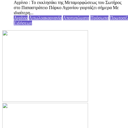
Αγρίνιο : Το εκκλησάκι της Μεταμορφώσεως του Σωτήρος
στο Παπαστράτειο Πάρκο Αγρινίου γιορτάζει σήμερα Με
ιδιαίτερη...
Αγρίνιο
Αιτωλοακαρνανία
Αποτυπώματα
Πρόσωπα
Πρωτοσέ
Ειδήσεων