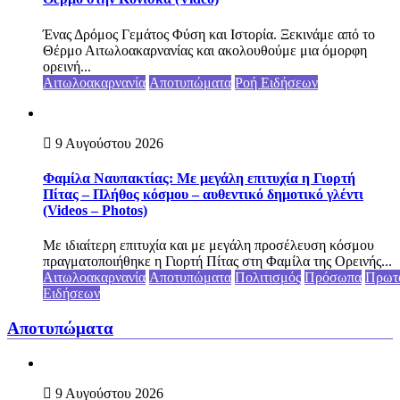
Ένας Δρόμος Γεμάτος Φύση και Ιστορία. Ξεκινάμε από το
Θέρμο Αιτωλοακαρνανίας και ακολουθούμε μια όμορφη
ορεινή...
Αιτωλοακαρνανία
Αποτυπώματα
Ροή Ειδήσεων
9 Αυγούστου 2026
Φαμίλα Ναυπακτίας: Με μεγάλη επιτυχία η Γιορτή
Πίτας – Πλήθος κόσμου – αυθεντικό δημοτικό γλέντι
(Videos – Photos)
Με ιδιαίτερη επιτυχία και με μεγάλη προσέλευση κόσμου
πραγματοποιήθηκε η Γιορτή Πίτας στη Φαμίλα της Ορεινής...
Αιτωλοακαρνανία
Αποτυπώματα
Πολιτισμός
Πρόσωπα
Πρωτ
Ειδήσεων
Αποτυπώματα
9 Αυγούστου 2026