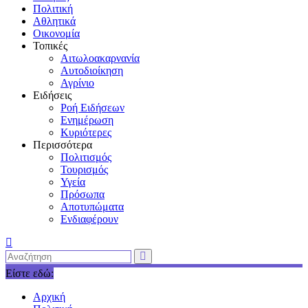
Πολιτική
Αθλητικά
Οικονομία
Τοπικές
Αιτωλοακαρνανία
Αυτοδιοίκηση
Αγρίνιο
Ειδήσεις
Ροή Ειδήσεων
Ενημέρωση
Κυριότερες
Περισσότερα
Πολιτισμός
Τουρισμός
Υγεία
Πρόσωπα
Αποτυπώματα
Ενδιαφέρουν
Είστε εδώ:
Αρχική