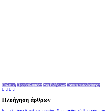
Πολιτική
Προβεβλημένα
Ροή Ειδήσεων
Τοπική αυτοδιοίκηση
Πλοήγηση άρθρων
Επιμελητήριο Αιτωλοακαρνανίας: Χρηματοδοτικά Προγράμματα