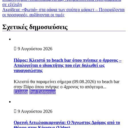
σε εξέλιξη
Ακρίβεια: «Φωτιά» στα ράφια των σούπερ μάρκετ – Περιορίζονται
οι προσφορές, αυξάνονται οι τιμές
Σχετικές δημοσιεύσεις
9 Αυγούστου 2026
Πάρος: Κλειστό το beach bar όπου πνίγηκε ο 4χρονος –
Απολογείται ο ιδιοκτήτης που είχε δηλωθεί ως
ναυαγοσώστης
Κλειστό θα παραμείνει σήμερα (09.08.2026) το beach bar
στην Πάρο όπου πνίγηκε ο 4χρονος το απόγευμα...
Ελλάδα
Ροή Ειδήσεων
9 Αυγούστου 2026
Ορεινή Αιτωλοακαρνανία: Ο Άγνωστος Δρόμος από το
Θέρμο στην Κόνισκα (Video)