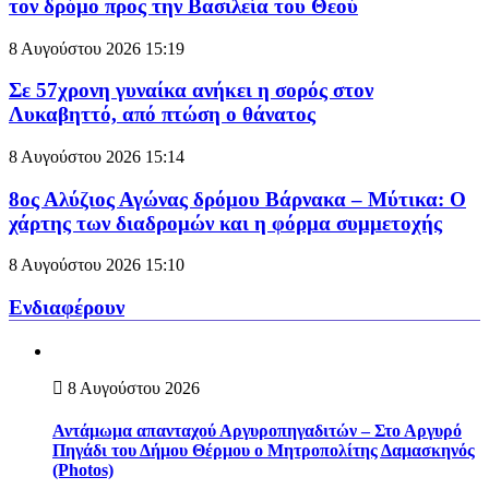
τον δρόμο προς την Βασιλεία του Θεού
8 Αυγούστου 2026
15:19
Σε 57χρονη γυναίκα ανήκει η σορός στον
Λυκαβηττό, από πτώση ο θάνατος
8 Αυγούστου 2026
15:14
8ος Αλύζιος Αγώνας δρόμου Βάρνακα – Μύτικα: Ο
χάρτης των διαδρομών και η φόρμα συμμετοχής
8 Αυγούστου 2026
15:10
Ενδιαφέρουν
8 Αυγούστου 2026
Αντάμωμα απανταχού Αργυροπηγαδιτών – Στο Αργυρό
Πηγάδι του Δήμου Θέρμου ο Μητροπολίτης Δαμασκηνός
(Photos)