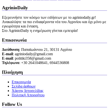
AgrinioDaily
Εξερευνήστε τον κόσμο των ειδήσεων με το agriniodaily.gr!
Ανακαλύψτε τα πιο ενδιαφέροντα νέα του Αγρινίου και όχι μόνο με
εγκυρότητα και ένταση.
Στο AgrinioDaily η ενημέρωση γίνεται εμπειρία!
Επικοινωνία
Διεύθυνση
: Παπαϊωάννου 21, 30131 Αγρίνιο
Ε-mail
: agriniodaily@gmail.com
Ε-mail
: politiki358@gmail.com
Τηλέφωνο
: +30 2641048641, 6944536808
Πλοήγηση
Επικοινωνία
Σελίδα άρθρων
Χάρτης Ιστοσελίδας
Πολιτική Απορρήτου
Follow Us