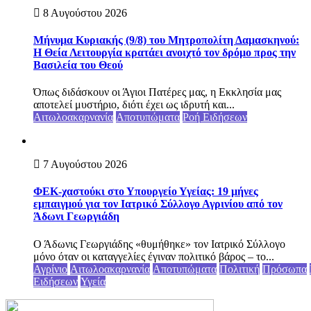
8 Αυγούστου 2026
Μήνυμα Κυριακής (9/8) του Μητροπολίτη Δαμασκηνού:
Η Θεία Λειτουργία κρατάει ανοιχτό τον δρόμο προς την
Βασιλεία του Θεού
Όπως διδάσκουν οι Άγιοι Πατέρες μας, η Εκκλησία μας
αποτελεί μυστήριο, διότι έχει ως ιδρυτή και...
Αιτωλοακαρνανία
Αποτυπώματα
Ροή Ειδήσεων
7 Αυγούστου 2026
ΦΕΚ-χαστούκι στο Υπουργείο Υγείας: 19 μήνες
εμπαιγμού για τον Ιατρικό Σύλλογο Αγρινίου από τον
Άδωνι Γεωργιάδη
Ο Άδωνις Γεωργιάδης «θυμήθηκε» τον Ιατρικό Σύλλογο
μόνο όταν οι καταγγελίες έγιναν πολιτικό βάρος – το...
Αγρίνιο
Αιτωλοακαρνανία
Αποτυπώματα
Πολιτική
Πρόσωπα
Ειδήσεων
Υγεία