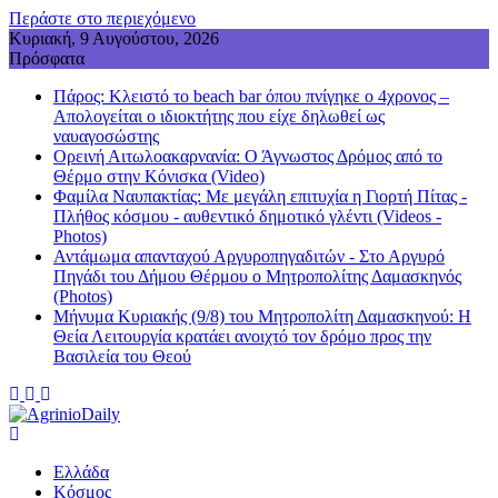
Περάστε στο περιεχόμενο
Κυριακή, 9 Αυγούστου, 2026
Πρόσφατα
Πάρος: Κλειστό το beach bar όπου πνίγηκε ο 4χρονος –
Απολογείται ο ιδιοκτήτης που είχε δηλωθεί ως
ναυαγοσώστης
Ορεινή Αιτωλοακαρνανία: Ο Άγνωστος Δρόμος από το
Θέρμο στην Κόνισκα (Video)
Φαμίλα Ναυπακτίας: Με μεγάλη επιτυχία η Γιορτή Πίτας -
Πλήθος κόσμου - αυθεντικό δημοτικό γλέντι (Videos -
Photos)
Αντάμωμα απανταχού Αργυροπηγαδιτών - Στο Αργυρό
Πηγάδι του Δήμου Θέρμου ο Μητροπολίτης Δαμασκηνός
(Photos)
Μήνυμα Κυριακής (9/8) του Μητροπολίτη Δαμασκηνού: Η
Θεία Λειτουργία κρατάει ανοιχτό τον δρόμο προς την
Βασιλεία του Θεού
Ελλάδα
Κόσμος