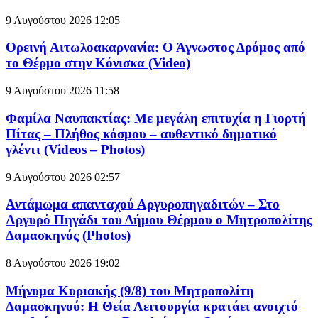
9 Αυγούστου 2026
12:05
Ορεινή Αιτωλοακαρνανία: Ο Άγνωστος Δρόμος από
το Θέρμο στην Κόνισκα (Video)
9 Αυγούστου 2026
11:58
Φαμίλα Ναυπακτίας: Με μεγάλη επιτυχία η Γιορτή
Πίτας – Πλήθος κόσμου – αυθεντικό δημοτικό
γλέντι (Videos – Photos)
9 Αυγούστου 2026
02:57
Αντάμωμα απανταχού Αργυροπηγαδιτών – Στο
Αργυρό Πηγάδι του Δήμου Θέρμου ο Μητροπολίτης
Δαμασκηνός (Photos)
8 Αυγούστου 2026
19:02
Μήνυμα Κυριακής (9/8) του Μητροπολίτη
Δαμασκηνού: Η Θεία Λειτουργία κρατάει ανοιχτό