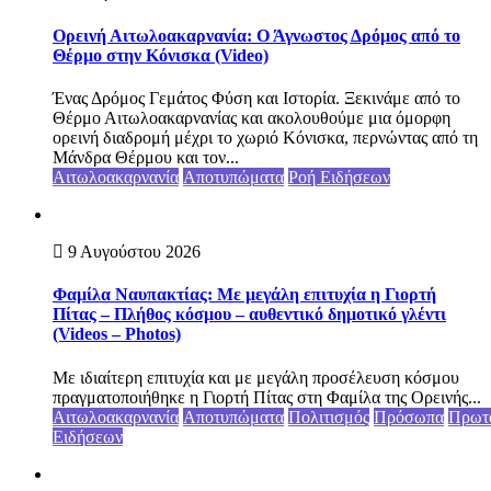
Ορεινή Αιτωλοακαρνανία: Ο Άγνωστος Δρόμος από το
Θέρμο στην Κόνισκα (Video)
Ένας Δρόμος Γεμάτος Φύση και Ιστορία. Ξεκινάμε από το
Θέρμο Αιτωλοακαρνανίας και ακολουθούμε μια όμορφη
ορεινή διαδρομή μέχρι το χωριό Κόνισκα, περνώντας από τη
Μάνδρα Θέρμου και τον...
Αιτωλοακαρνανία
Αποτυπώματα
Ροή Ειδήσεων
9 Αυγούστου 2026
Φαμίλα Ναυπακτίας: Με μεγάλη επιτυχία η Γιορτή
Πίτας – Πλήθος κόσμου – αυθεντικό δημοτικό γλέντι
(Videos – Photos)
Με ιδιαίτερη επιτυχία και με μεγάλη προσέλευση κόσμου
πραγματοποιήθηκε η Γιορτή Πίτας στη Φαμίλα της Ορεινής...
Αιτωλοακαρνανία
Αποτυπώματα
Πολιτισμός
Πρόσωπα
Πρωτ
Ειδήσεων