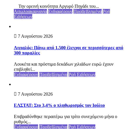
Την ορεινή κοινότητα Αργυρό Πηγάδι του...
Αιτωλοακαρνανία
Ενδιαφέρουν
Προβεβλημένα
Ροή
Ειδήσεων
7 Αυγούστου 2026
Αιγιαλός: Πάνω από 1.500 έλεγχοι σε περισσότερες από
300 παραλίες
Λουκέτα και πρόστιμα δεκάδων χιλιάδων ευρώ έχουν
επιβληθεί...
Ενδιαφέρουν
Προβεβλημένα
Ροή Ειδήσεων
7 Αυγούστου 2026
ΕΛΣΤΑΤ: Στο 3,4% ο πληθωρισμός τον Ιούλιο
Επιβραδύνθηκε περαιτέρω για τρίτο συνεχόμενο μήνα ο
ρυθμός...
Ενδιαφέρουν
Προβεβλημένα
Ροή Ειδήσεων