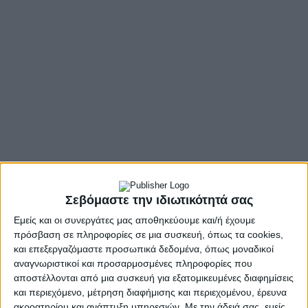
Σεβόμαστε την ιδιωτικότητά σας
Η συνεδρίαση θα πραγματοποιηθεί στην αίθουσα
συνεδριάσεων του Περιφερειακού Συμβουλίου
Εμείς και οι συνεργάτες μας αποθηκεύουμε και/ή έχουμε
((Ν.Ε.Ο.Πατρών – Αθηνών 32 & Αμερικής), με ταυτόχρονη
πρόσβαση σε πληροφορίες σε μια συσκευή, όπως τα cookies,
δυνατότητα τηλεδιάσκεψης (e:Presence.gov.gr)και θα
και επεξεργαζόμαστε προσωπικά δεδομένα, όπως μοναδικοί
αναγνωριστικοί και προσαρμοσμένες πληροφορίες που
μεταδοθεί ζωντανά μέσω υπηρεσίας live streaming, από το
αποστέλλονται από μια συσκευή για εξατομικευμένες διαφημίσεις
σύνδεσμο
:
https://new.diavlos.grnet.gr/el/epresence-
και περιεχόμενο, μέτρηση διαφήμισης και περιεχομένου, έρευνα
conference/8288
ακροατηρίου και ανάπτυξη υπηρεσιών.
Με την άδειά σας, εμείς