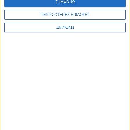
ΣΥΜΦΩΝΩ
ΠΕΡΙΣΣΟΤΕΡΕΣ ΕΠΙΛΟΓΕΣ
ΔΙΑΦΩΝΩ
5 Αυγούστου 2026
Αμπελακιώτισσα: Έφυγε στα 14 και έχτιζε ως τα 69 | Ο
93χρονος Μάστορας της Πέτρας (Video)
5 Αυγούστου 2026
Καστός, Κάλαμος: Ταξίδι στα καταπράσινα νησιά,
σκορπισμένα γύρω από τις ακτές της Αιτωλοακαρνανίας