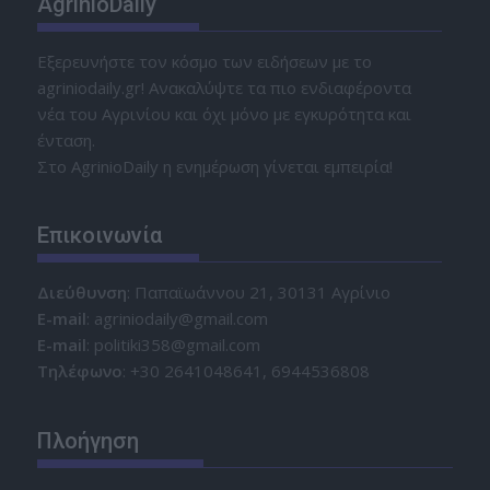
AgrinioDaily
Εξερευνήστε τον κόσμο των ειδήσεων με το
agriniodaily.gr! Ανακαλύψτε τα πιο ενδιαφέροντα
νέα του Αγρινίου και όχι μόνο με εγκυρότητα και
ένταση.
Στο AgrinioDaily η ενημέρωση γίνεται εμπειρία!
Επικοινωνία
Διεύθυνση
: Παπαϊωάννου 21, 30131 Αγρίνιο
Ε-mail
: agriniodaily@gmail.com
Ε-mail
: politiki358@gmail.com
Τηλέφωνο
: +30 2641048641, 6944536808
Πλοήγηση