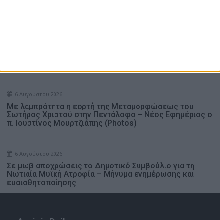
6 Αυγούστου 2026
Τρεις πυρκαγιές μέσα σε μία ημέρα στην ευρύτερη
περιοχή του Αγρινίου – Άμεση και συντονισμένη η
επέμβαση
6 Αυγούστου 2026
Με λαμπρότητα η εορτή της Μεταμορφώσεως του
Σωτήρος Χριστού στην Πεντάλοφο – Nέος Εφημέριος ο
π. Ιουστίνος Μουρτζιάπης (Photos)
6 Αυγούστου 2026
Σε μωβ αποχρώσεις το Δημοτικό Συμβούλιο για τη
Νωτιαία Μυϊκή Ατροφία – Μήνυμα ενημέρωσης και
ευαισθητοποίησης