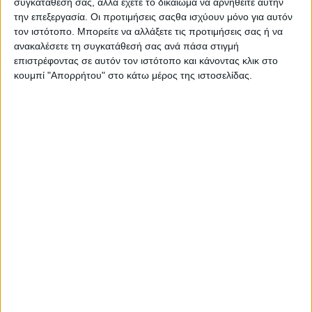
συγκατάθεσή σας, αλλά έχετε το δικαίωμα να αρνηθείτε αυτήν
την επεξεργασία. Οι προτιμήσεις σαςθα ισχύουν μόνο για αυτόν
τον ιστότοπο. Μπορείτε να αλλάξετε τις προτιμήσεις σας ή να
ανακαλέσετε τη συγκατάθεσή σας ανά πάσα στιγμή
επιστρέφοντας σε αυτόν τον ιστότοπο και κάνοντας κλικ στο
κουμπί "Απορρήτου" στο κάτω μέρος της ιστοσελίδας.
Ελλάδα
Ροή Ειδήσεων
Υγεία
Π
Νέο νομοσχέδιο για τα ΑΕΙ:
Πληθωρισμός: στο 4,4% τον
λ
Τι αλλάζει σε θητείες,
Ιούνιο – Βαρίδια η ενέργεια,