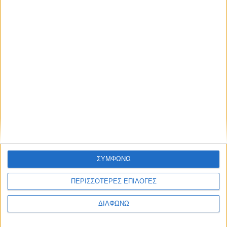
5 Αυγούστου 2026
Αμπελακιώτισσα: Έφυγε στα 14 και έχτιζε ως τα 69 | Ο
93χρονος Μάστορας της Πέτρας (Video)
ΣΥΜΦΩΝΩ
ΠΕΡΙΣΣΟΤΕΡΕΣ ΕΠΙΛΟΓΕΣ
ΔΙΑΦΩΝΩ
5 Αυγούστου 2026
Καστός, Κάλαμος: Ταξίδι στα καταπράσινα νησιά,