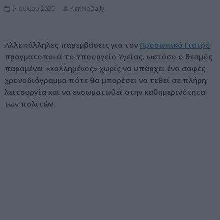
9 Ιουλίου 2026
AgrinioDaily
ν
ο
Αλλεπάλληλες παρεμβάσεις για τον
Προσωπικό Γιατρό
πραγματοποιεί το Υπουργείο Υγείας, ωστόσο ο θεσμός
παραμένει «κολλημένος» χωρίς να υπάρχει ένα σαφές
χρονοδιάγραμμα πότε θα μπορέσει να τεθεί σε πλήρη
λειτουργία και να ενσωματωθεί στην καθημερινότητα
των πολιτών.