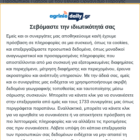
Προσωπικοί Γιατροί με τον Εθνικό Οργανισμό Παροχής
Υπηρεσιών Υγείας (ΕΟΠΥΥ), με βασική αλλαγή ότι ο ΕΟΠΥΥ
θα απευθύνει πρόσκληση ενδιαφέροντος στους γιατρούς
και δεν θα είναι μια μόνιμα ανοιχτή διαδικασία, με όποιον
Σεβόμαστε την ιδιωτικότητά σας
γιατρό θέλει να συμβάλλεται.
Εμείς και οι συνεργάτες μας αποθηκεύουμε και/ή έχουμε
πρόσβαση σε πληροφορίες σε μια συσκευή, όπως τα cookies,
Παρ’ όλα αυτά, το ενδιαφέρον συμμετοχής από τους
και επεξεργαζόμαστε προσωπικά δεδομένα, όπως μοναδικοί
γιατρούς φαίνεται ισχνό, το ίδιο και από τους πολίτες
αναγνωριστικοί και προσαρμοσμένες πληροφορίες που
προκειμένου να εγγραφούν σε Προσωπικό Γιατρό.
αποστέλλονται από μια συσκευή για εξατομικευμένες διαφημίσεις
και περιεχόμενο, μέτρηση διαφήμισης και περιεχομένου, έρευνα
www.protothema.gr
ακροατηρίου και ανάπτυξη υπηρεσιών.
Με την άδειά σας, εμείς
και οι συνεργάτες μας ενδέχεται να χρησιμοποιήσουμε ακριβή
δεδομένα γεωγραφικής τοποθεσίας και ταυτοποίησης μέσω
σάρωσης συσκευών. Μπορείτε να κάνετε κλικ για να συναινέσετε
στην επεξεργασία από εμάς και τους 1733 συνεργάτες μας όπως
περιγράφεται παραπάνω. Εναλλακτικά, μπορείτε να κάνετε κλικ
για να αρνηθείτε να συναινέσετε ή να αποκτήσετε πρόσβαση σε
πιο λεπτομερείς πληροφορίες και να αλλάξετε τις προτιμήσεις
σας πριν συναινέσετε.
Λάβετε υπόψη ότι κάποια επεξεργασία
των προσωπικών σας δεδομένων ενδέχεται να μην απαιτεί τη