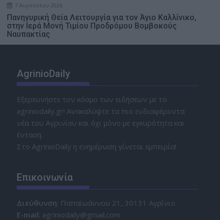
7 Αυγούστου 2026
Πανηγυρική Θεία Λειτουργία για τον Άγιο Καλλίνικο,
στην Ιερά Μονή Τιμίου Προδρόμου Βομβοκούς
Ναυπακτίας
AgrinioDaily
Εξερευνήστε τον κόσμο των ειδήσεων με το
agriniodaily.gr! Ανακαλύψτε τα πιο ενδιαφέροντα
νέα του Αγρινίου και όχι μόνο με εγκυρότητα και
ένταση.
Στο AgrinioDaily η ενημέρωση γίνεται εμπειρία!
Επικοινωνία
Διεύθυνση
: Παπαϊωάννου 21, 30131 Αγρίνιο
Ε-mail
: agriniodaily@gmail.com