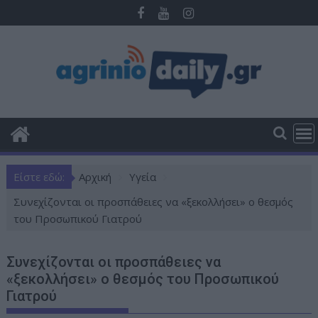
Π
ε
ρ
ά
σ
τ
ε
σ
τ
ο
Είστε εδώ:
Αρχική
Υγεία
π
ε
Συνεχίζονται οι προσπάθειες να «ξεκολλήσει» ο θεσμός
ρ
του Προσωπικού Γιατρού
ι
ε
Συνεχίζονται οι προσπάθειες να
χ
«ξεκολλήσει» ο θεσμός του Προσωπικού
ό
Γιατρού
μ
ε