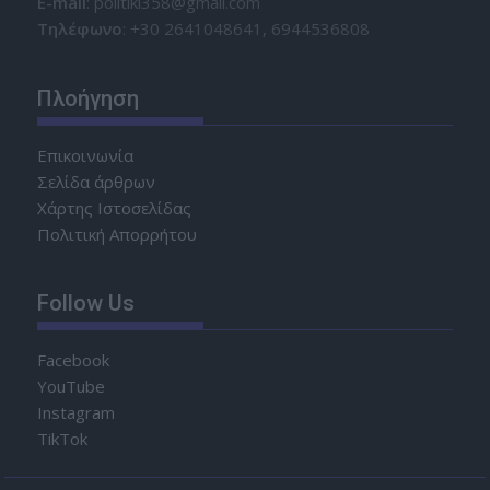
Ε-mail
: politiki358@gmail.com
Τηλέφωνο
: +30 2641048641, 6944536808
Πλοήγηση
Επικοινωνία
Σελίδα άρθρων
Χάρτης Ιστοσελίδας
Πολιτική Απορρήτου
Follow Us
Facebook
YouTube
Instagram
TikTok