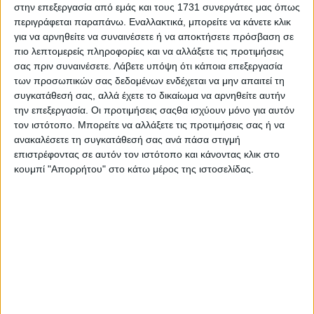
στους απόφοιτους των τμημάτων.
στην επεξεργασία από εμάς και τους 1731 συνεργάτες μας όπως
περιγράφεται παραπάνω. Εναλλακτικά, μπορείτε να κάνετε κλικ
∙
Πτυχίο ισοδύναμο με ενιαίο και αδιάσπαστο Τίτλο
για να αρνηθείτε να συναινέσετε ή να αποκτήσετε πρόσβαση σε
Σπουδών Μεταπτυχιακού Επιπέδου (Integrated Master
πιο λεπτομερείς πληροφορίες και να αλλάξετε τις προτιμήσεις
Level 7).
σας πριν συναινέσετε.
Λάβετε υπόψη ότι κάποια επεξεργασία
των προσωπικών σας δεδομένων ενδέχεται να μην απαιτεί τη
∙
Ένταξη των αποφοίτων στο ΓΕΩΤΕΕ.
συγκατάθεσή σας, αλλά έχετε το δικαίωμα να αρνηθείτε αυτήν
την επεξεργασία. Οι προτιμήσεις σαςθα ισχύουν μόνο για αυτόν
∙
Να καλυφθούν όλα τα κενά σε καθηγητές, προσωπικό,
τον ιστότοπο. Μπορείτε να αλλάξετε τις προτιμήσεις σας ή να
εργαστηριακό εξοπλισμό και κατάλληλες αίθουσες.
ανακαλέσετε τη συγκατάθεσή σας ανά πάσα στιγμή
επιστρέφοντας σε αυτόν τον ιστότοπο και κάνοντας κλικ στο
∙
Να δοθεί λύση για τη στέγαση των φοιτητών στο Αγρίνιο.
κουμπί "Απορρήτου" στο κάτω μέρος της ιστοσελίδας.
Να δημιουργηθούν φοιτητικές εστίες στο Αγρίνιο.
∙
Έως ότου φτιαχτούν οι εστίες να δοθούν δωμάτια σε
ξενοδοχεία σε φοιτητές με τη χρηματοδότηση του
Πανεπιστημίου Πατρών ή του Δήμου Αγρινίου.
Ενόψει της σημερινής συνεδρίασης του Δημοτικού
Συμβουλίου και της συζήτησης για τη σύσταση Επιτροπής
Διεκδίκησης ζητημάτων του Πανεπιστημίου, το Δ.Σ. Νέων