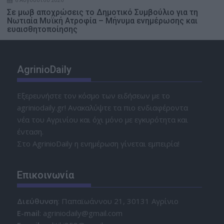
Σε μωβ αποχρώσεις το Δημοτικό Συμβούλιο για τη
Νωτιαία Μυϊκή Ατροφία – Μήνυμα ενημέρωσης και
ευαισθητοποίησης
AgrinioDaily
Εξερευνήστε τον κόσμο των ειδήσεων με το
agriniodaily.gr! Ανακαλύψτε τα πιο ενδιαφέροντα
νέα του Αγρινίου και όχι μόνο με εγκυρότητα και
ένταση.
Στο AgrinioDaily η ενημέρωση γίνεται εμπειρία!
Επικοινωνία
Διεύθυνση
: Παπαϊωάννου 21, 30131 Αγρίνιο
Ε-mail
: agriniodaily@gmail.com