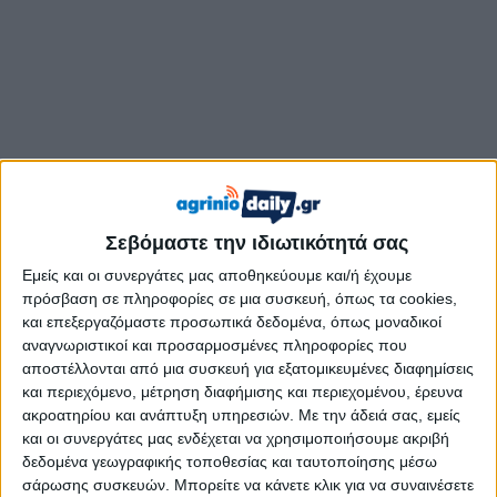
Σεβόμαστε την ιδιωτικότητά σας
Εμείς και οι συνεργάτες μας αποθηκεύουμε και/ή έχουμε
Το Δημοτικό Συμβούλιο Νέων του Δήμου Αγρινίου δηλώνει
πρόσβαση σε πληροφορίες σε μια συσκευή, όπως τα cookies,
και επεξεργαζόμαστε προσωπικά δεδομένα, όπως μοναδικοί
ότι
στηρίζει 100% το ψήφισμα του Συλλόγου Φοιτητών
αναγνωριστικοί και προσαρμοσμένες πληροφορίες που
ΔΕΑΠΤ/ΕΤΤ, αναγνωρίζοντας τη σημασία της
αποστέλλονται από μια συσκευή για εξατομικευμένες διαφημίσεις
συλλογικής διεκδίκησης και της θεσμικής παρέμβασης
και περιεχόμενο, μέτρηση διαφήμισης και περιεχομένου, έρευνα
για την αντιμετώπιση των ζητημάτων που τίθενται,
ακροατηρίου και ανάπτυξη υπηρεσιών.
Με την άδειά σας, εμείς
όπως :
και οι συνεργάτες μας ενδέχεται να χρησιμοποιήσουμε ακριβή
δεδομένα γεωγραφικής τοποθεσίας και ταυτοποίησης μέσω
∙
Να δοθούν όλα τα απαραίτητα επαγγελματικά δικαιώματα
σάρωσης συσκευών. Μπορείτε να κάνετε κλικ για να συναινέσετε