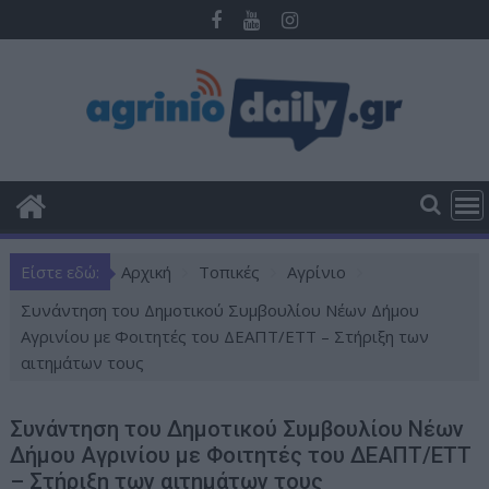
Π
ε
ρ
ά
σ
τ
ε
σ
τ
ο
Είστε εδώ:
Αρχική
Τοπικές
Αγρίνιο
π
ε
Συνάντηση του Δημοτικού Συμβουλίου Νέων Δήμου
ρ
Αγρινίου με Φοιτητές του ΔΕΑΠΤ/ΕΤΤ – Στήριξη των
ι
αιτημάτων τους
ε
χ
Συνάντηση του Δημοτικού Συμβουλίου Νέων
ό
Δήμου Αγρινίου με Φοιτητές του ΔΕΑΠΤ/ΕΤΤ
μ
– Στήριξη των αιτημάτων τους
ε