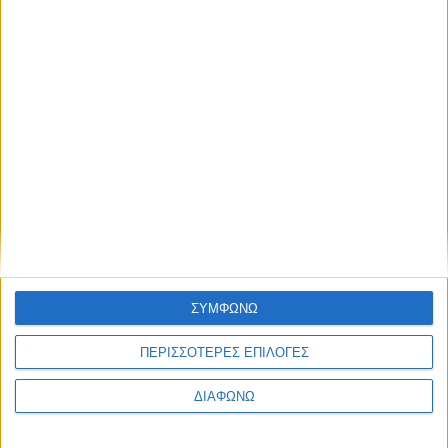
6 Αυγούστου 2026
Αγγελόκαστρο: Πλήθος πιστών στην πανήγυρη της Ι. Μ.
Παντοκράτορος στο Αγγελόκαστρο – Αρχιερατική Θεία
Λειτουργία (Photos – Videos)
ΣΥΜΦΩΝΩ
ΠΕΡΙΣΣΟΤΕΡΕΣ ΕΠΙΛΟΓΕΣ
ΔΙΑΦΩΝΩ
5 Αυγούστου 2026
Αμπελακιώτισσα: Έφυγε στα 14 και έχτιζε ως τα 69 | Ο