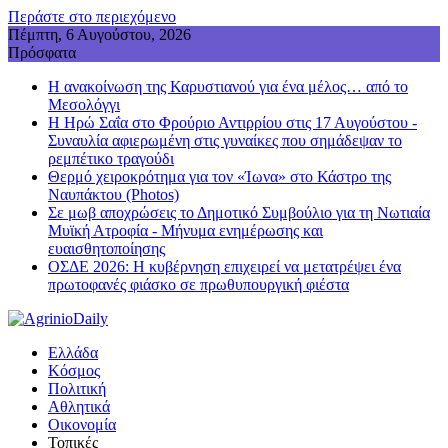
Περάστε στο περιεχόμενο
Πέμπτη, 6 Αυγούστου, 2026
Πρόσφατα
Η ανακοίνωση της Καρυστιανού για ένα μέλος… από το
Μεσολόγγι
Η Ηρώ Σαΐα στο Φρούριο Αντιρρίου στις 17 Αυγούστου -
Συναυλία αφιερωμένη στις γυναίκες που σημάδεψαν το
ρεμπέτικο τραγούδι
Θερμό χειροκρότημα για τον «Ίωνα» στο Κάστρο της
Ναυπάκτου (Photos)
Σε μωβ αποχρώσεις το Δημοτικό Συμβούλιο για τη Νωτιαία
Μυϊκή Ατροφία - Μήνυμα ενημέρωσης και
ευαισθητοποίησης
ΟΣΔΕ 2026: Η κυβέρνηση επιχειρεί να μετατρέψει ένα
πρωτοφανές φιάσκο σε πρωθυπουργική φιέστα
Ελλάδα
Κόσμος
Πολιτική
Αθλητικά
Οικονομία
Τοπικές