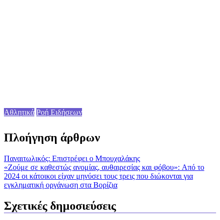
Αθλητικά
Ροή Ειδήσεων
Πλοήγηση άρθρων
Παναιτωλικός: Επιστρέφει ο Μπουχαλάκης
«Ζούμε σε καθεστώς ανομίας, αυθαιρεσίας και φόβου»: Aπό το
2024 οι κάτοικοι είχαν μηνύσει τους τρεις που διώκονται για
εγκληματική οργάνωση στα Βορίζια
Σχετικές δημοσιεύσεις