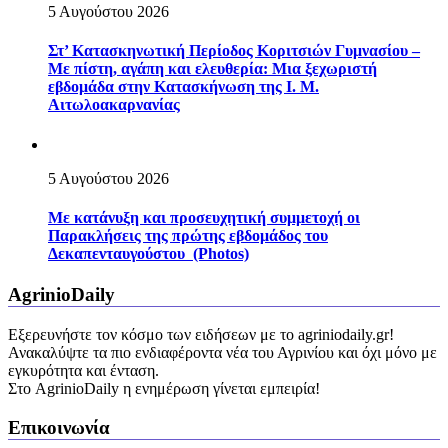
5 Αυγούστου 2026
Στ’ Κατασκηνωτική Περίοδος Κοριτσιών Γυμνασίου –
Με πίστη, αγάπη και ελευθερία: Μια ξεχωριστή
εβδομάδα στην Κατασκήνωση της Ι. Μ.
Αιτωλοακαρνανίας
5 Αυγούστου 2026
Με κατάνυξη και προσευχητική συμμετοχή οι
Παρακλήσεις της πρώτης εβδομάδος του
Δεκαπενταυγούστου (Photos)
AgrinioDaily
Εξερευνήστε τον κόσμο των ειδήσεων με το agriniodaily.gr!
Ανακαλύψτε τα πιο ενδιαφέροντα νέα του Αγρινίου και όχι μόνο με
εγκυρότητα και ένταση.
Στο AgrinioDaily η ενημέρωση γίνεται εμπειρία!
Επικοινωνία