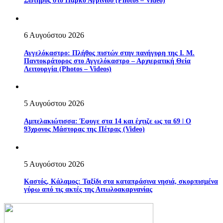
Σωτήρος στο Πάρκο Αγρινίου (Photos – Video)
6 Αυγούστου 2026
Αγγελόκαστρο: Πλήθος πιστών στην πανήγυρη της Ι. Μ.
Παντοκράτορος στο Αγγελόκαστρο – Αρχιερατική Θεία
Λειτουργία (Photos – Videos)
5 Αυγούστου 2026
Αμπελακιώτισσα: Έφυγε στα 14 και έχτιζε ως τα 69 | Ο
93χρονος Μάστορας της Πέτρας (Video)
5 Αυγούστου 2026
Καστός, Κάλαμος: Ταξίδι στα καταπράσινα νησιά, σκορπισμένα
γύρω από τις ακτές της Αιτωλοακαρνανίας