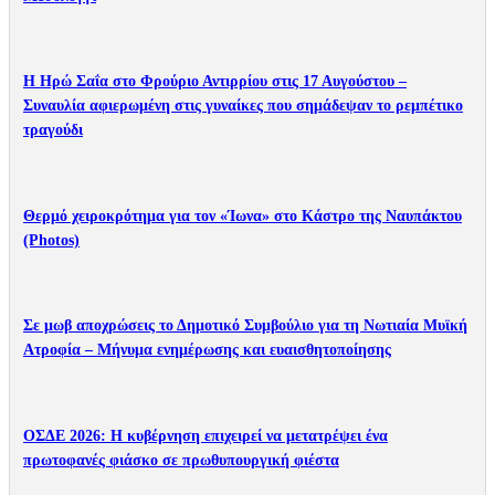
Η Ηρώ Σαΐα στο Φρούριο Αντιρρίου στις 17 Αυγούστου –
Συναυλία αφιερωμένη στις γυναίκες που σημάδεψαν το ρεμπέτικο
τραγούδι
Θερμό χειροκρότημα για τον «Ίωνα» στο Κάστρο της Ναυπάκτου
(Photos)
Σε μωβ αποχρώσεις το Δημοτικό Συμβούλιο για τη Νωτιαία Μυϊκή
Ατροφία – Μήνυμα ενημέρωσης και ευαισθητοποίησης
ΟΣΔΕ 2026: Η κυβέρνηση επιχειρεί να μετατρέψει ένα
πρωτοφανές φιάσκο σε πρωθυπουργική φιέστα