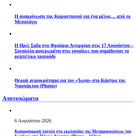
Η ανακοίνωση της Καρυστιανού για ένα μέλος… από το
Μεσολόγγι
Η Ηρώ Σαΐα στο Φρούριο Αντιρρίου στις 17 Αυγούστου –
Συναυλία αφιερωμένη στις γυναίκες που σημάδεψαν το
ρεμπέτικο τραγούδι
Θερμό χειροκρότημα για τον «Ίωνα» στο Κάστρο της
Ναυπάκτου (Photos)
Αποτυπώματα
6 Αυγούστου 2026
Κοσμοσυρροή πιστών στο εκκλησάκι της Μεταμορφώσεως του