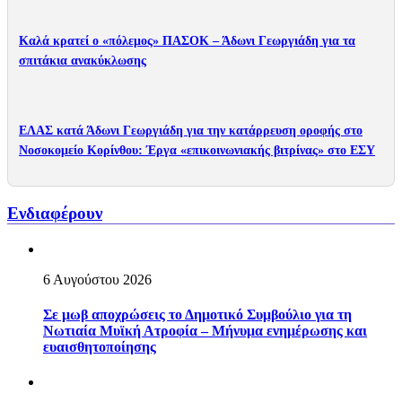
Καλά κρατεί ο «πόλεμος» ΠΑΣΟΚ – Άδωνι Γεωργιάδη για τα
σπιτάκια ανακύκλωσης
ΕΛΑΣ κατά Άδωνι Γεωργιάδη για την κατάρρευση οροφής στο
Νοσοκομείο Κορίνθου: Έργα «επικοινωνιακής βιτρίνας» στο ΕΣΥ
Ενδιαφέρουν
6 Αυγούστου 2026
Σε μωβ αποχρώσεις το Δημοτικό Συμβούλιο για τη
Νωτιαία Μυϊκή Ατροφία – Μήνυμα ενημέρωσης και
ευαισθητοποίησης