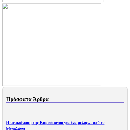
Πρόσφατα Άρθρα
Η ανακοίνωση της Καρυστιανού για ένα μέλος… από το
Μεσολόγγι