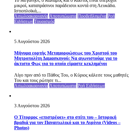
Το Μεγανήσι, ο Κάλαμος και ο Καστός είναι υπέροχοι
μικροί, καταπράσινοι παράδεισοι κοντά στη Λευκάδα.
Ιστιοπλοϊκά,...
Αιτωλοακαρνανία
Αποτυπώματα
Προβεβλημένα
Ροή
Ειδήσεων
Τουρισμός
5 Αυγούστου 2026
Μήνυμα εορτής Μεταμορφώσεως του Χριστού του
Μητροπολίτη Δαμασκηνού: Να αγωνιστούμε για το
άκτιστο Φως για το οποίο είμαστε κεκλημένοι
Λίγο πριν από το Πάθος Του, ο Κύριος κάλεσε τους μαθητές
Του και τους ρώτησε τι...
Αιτωλοακαρνανία
Αποτυπώματα
Ροή Ειδήσεων
3 Αυγούστου 2026
Ο Τίτορμος «επιστρέφει» στο σπίτι του – Ιστορική
βραδιά για τον Παναιτωλικό και το Αγρίνιο (Videos –
Photos)