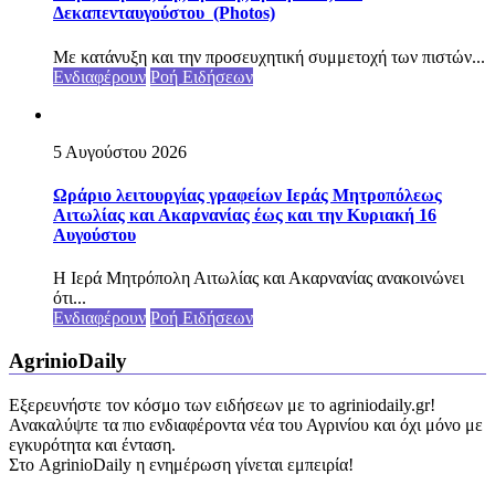
Δεκαπενταυγούστου (Photos)
Με κατάνυξη και την προσευχητική συμμετοχή των πιστών...
Ενδιαφέρουν
Ροή Ειδήσεων
5 Αυγούστου 2026
Ωράριο λειτουργίας γραφείων Ιεράς Μητροπόλεως
Αιτωλίας και Ακαρνανίας έως και την Κυριακή 16
Αυγούστου
Η Ιερά Μητρόπολη Αιτωλίας και Ακαρνανίας ανακοινώνει
ότι...
Ενδιαφέρουν
Ροή Ειδήσεων
AgrinioDaily
Εξερευνήστε τον κόσμο των ειδήσεων με το agriniodaily.gr!
Ανακαλύψτε τα πιο ενδιαφέροντα νέα του Αγρινίου και όχι μόνο με
εγκυρότητα και ένταση.
Στο AgrinioDaily η ενημέρωση γίνεται εμπειρία!