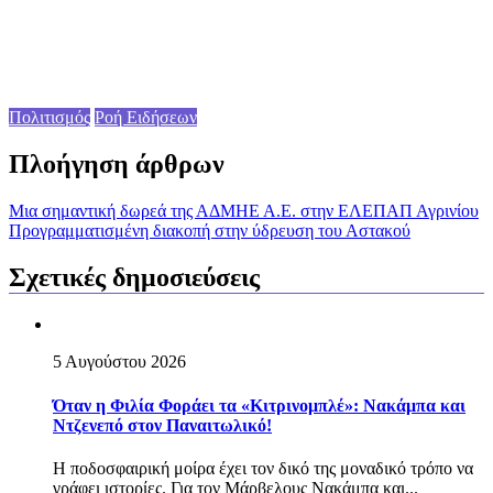
Πολιτισμός
Ροή Ειδήσεων
Πλοήγηση άρθρων
Μια σημαντική δωρεά της ΑΔΜΗΕ Α.Ε. στην ΕΛΕΠΑΠ Αγρινίου
Προγραμματισμένη διακοπή στην ύδρευση του Αστακού
Σχετικές δημοσιεύσεις
5 Αυγούστου 2026
Όταν η Φιλία Φοράει τα «Κιτρινομπλέ»: Νακάμπα και
Ντζενεπό στον Παναιτωλικό!
Η ποδοσφαιρική μοίρα έχει τον δικό της μοναδικό τρόπο να
γράφει ιστορίες. Για τον Μάρβελους Νακάμπα και...