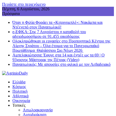
Περάστε στο περιεχόμενο
Πέμπτη, 6 Αυγούστου, 2026
Πρόσφατα
Όταν η Φιλία Φοράει τα «Κιτρινομπλέ»: Νακάμπα και
Ντζενεπό στον Παναιτωλικό!
e-ΕΦΚΑ: Στις 7 Αυγούστου η καταβολή του
αδειοδωροσήμου σε 91.455 οικοδόμους
Ολοκληρώθηκαν οι εργασίες στο Προπονητικό Κέντρο της
Λίμνης Στράτου – Όλα έτοιμα για το Πανευρωπαϊκό
Πρωτάθλημα Θαλάσσιου Σκι Νέων 2026
Αμπελακιώτισσα: Έφυγε στα 14 και έχτιζε ως τα 69 | Ο
93χρονος Μάστορας της Πέτρας (Video)
Παναιτωλικός: Με απουσίες στο φιλικό με τον Λεβαδειακό
Ελλάδα
Κόσμος
Πολιτική
Αθλητικά
Οικονομία
Τοπικές
Αιτωλοακαρνανία
Αυτοδιοίκηση