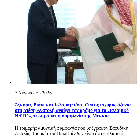
7 Αυγούστου 2026
Άγκυρα, Ριάντ και Ισλαμαμπάντ: Ο νέος ισχυρός άξονας
στη Μέση Ανατολή ανοίγει τον δρόμο για το «ισλαμικό
ΝΑΤΟ», τι σημαίνει η συμφωνία της Μέκκας
Η τριμερής αμυντική συμφωνία που υπέγραψαν Σαουδική
Αραβία, Τουρκία και Πακιστάν δεν είναι ένα «ισλαμικό