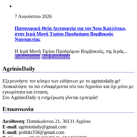
7 Αυγούστου 2026
Πανηγυρική Θεία Λειτουργία για τον Άγιο Καλλίνικο,
στην Ιερά Μονή Τιμίου Προδρόμου Βομβοκούς
Ναυπακτίας
Η Ιερά Μονή Τιμίου Προδρόμου Βομβοκούς, της Ιεράς...
Ενδιαφέρουν
Ροή Ειδήσεων
AgrinioDaily
Εξερευνήστε τον κόσμο των ειδήσεων με το agriniodaily.gr!
Ανακαλύψτε τα πιο ενδιαφέροντα νέα του Αγρινίου και όχι μόνο με
εγκυρότητα και ένταση.
Στο AgrinioDaily η ενημέρωση γίνεται εμπειρία!
Επικοινωνία
Διεύθυνση
: Παπαϊωάννου 21, 30131 Αγρίνιο
Ε-mail
: agriniodaily@gmail.com
Ε-mail
: politiki358@gmail.com