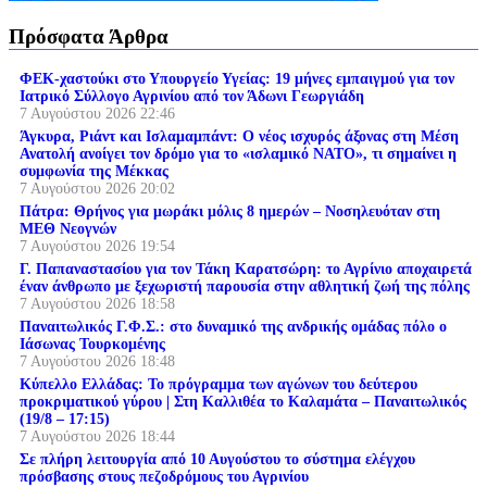
Πρόσφατα Άρθρα
ΦΕΚ-χαστούκι στο Υπουργείο Υγείας: 19 μήνες εμπαιγμού για τον
Ιατρικό Σύλλογο Αγρινίου από τον Άδωνι Γεωργιάδη
7 Αυγούστου 2026
22:46
Άγκυρα, Ριάντ και Ισλαμαμπάντ: Ο νέος ισχυρός άξονας στη Μέση
Ανατολή ανοίγει τον δρόμο για το «ισλαμικό ΝΑΤΟ», τι σημαίνει η
συμφωνία της Μέκκας
7 Αυγούστου 2026
20:02
Πάτρα: Θρήνος για μωράκι μόλις 8 ημερών – Νοσηλευόταν στη
ΜΕΘ Νεογνών
7 Αυγούστου 2026
19:54
Γ. Παπαναστασίου για τον Τάκη Καρατσώρη: το Αγρίνιο αποχαιρετά
έναν άνθρωπο με ξεχωριστή παρουσία στην αθλητική ζωή της πόλης
7 Αυγούστου 2026
18:58
Παναιτωλικός Γ.Φ.Σ.: στο δυναμικό της ανδρικής ομάδας πόλο ο
Ιάσωνας Τουρκομένης
7 Αυγούστου 2026
18:48
Κύπελλο Ελλάδας: Το πρόγραμμα των αγώνων του δεύτερου
προκριματικού γύρου | Στη Καλλιθέα το Καλαμάτα – Παναιτωλικός
(19/8 – 17:15)
7 Αυγούστου 2026
18:44
Σε πλήρη λειτουργία από 10 Αυγούστου το σύστημα ελέγχου
πρόσβασης στους πεζοδρόμους του Αγρινίου