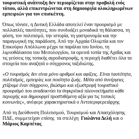
τουριστική ανάπτυξη δεν περιορίζεται στην προβολή ενός
τόπου, αλλά επικεντρώνεται στη δημιουργία ολοκληρωμένων
εμπειριών για τον επισκέπτη.
Όπως τόνισε, η Δυτική Ελλάδα αποτελεί έναν προορισμό με
πολλαπλές ταυτότητες, που συνδυάζει μοναδικά τη θάλασσα, τη
φύση, τον πολιτισμό, την ιστορία, τη γαστρονομία και την
παραγωγική της παράδοση. Από την Αρχαία Ολυμπία και τον
Επικούριο Απόλλωνα μέχρι τα παράλια του Ιονίου, τη
λιμνοθάλασσα του Μεσολογγίου, τα ορεινά τοπία της Αχαΐας και
τις γεύσεις της τοπικής αγροδιατροφής, η περιοχή διαθέτει όλα τα
στοιχεία που αναζητά ο σύγχρονος ταξιδιώτης.
«Ο τουρισμός δεν είναι μόνο αριθμοί και αφίξεις. Είναι ταυτότητα,
πολιτισμός, εμπειρίες και ποιότητα ζωής. Μέσα από συνέργειες
χτίζουμε έναν σύγχρονο, βιώσιμο και εξωστρεφή τουριστικό
προορισμό που αναδεικνύει τα συγκριτικά πλεονεκτήματα κάθε
περιοχής και δημιουργεί προστιθέμενη αξία για τις τοπικές
κοινωνίες»,
ανέφερε χαρακτηριστικά ο Αντιπεριφερειάρχης
Από τη Διεύθυνση Πολιτισμού, Τουρισμού και Απασχόλησης
ΠΔΕ, συμμετείχαν επίσης τα στελέχη
Γιολάντα Δελή
και ο
Μάριος Καρπέτας