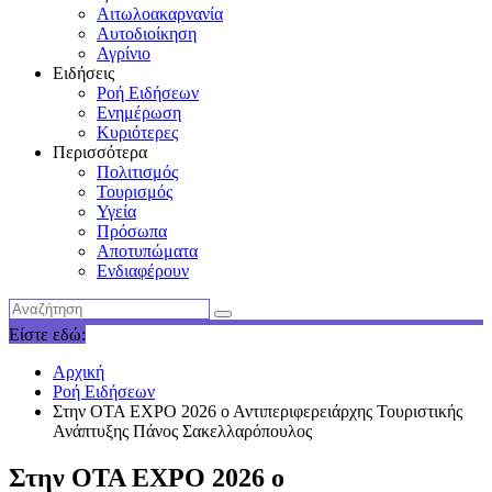
Αιτωλοακαρνανία
Αυτοδιοίκηση
Αγρίνιο
Ειδήσεις
Ροή Ειδήσεων
Ενημέρωση
Κυριότερες
Περισσότερα
Πολιτισμός
Τουρισμός
Υγεία
Πρόσωπα
Αποτυπώματα
Ενδιαφέρουν
Είστε εδώ:
Αρχική
Ροή Ειδήσεων
Στην OTA EXPO 2026 ο Αντιπεριφερειάρχης Τουριστικής
Ανάπτυξης Πάνος Σακελλαρόπουλος
Στην OTA EXPO 2026 ο