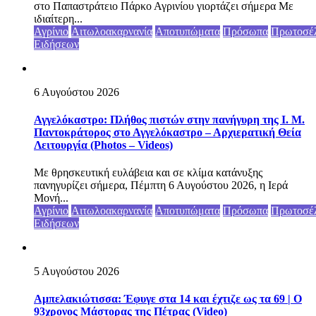
στο Παπαστράτειο Πάρκο Αγρινίου γιορτάζει σήμερα Με
ιδιαίτερη...
Αγρίνιο
Αιτωλοακαρνανία
Αποτυπώματα
Πρόσωπα
Πρωτοσέ
Ειδήσεων
6 Αυγούστου 2026
Αγγελόκαστρο: Πλήθος πιστών στην πανήγυρη της Ι. Μ.
Παντοκράτορος στο Αγγελόκαστρο – Αρχιερατική Θεία
Λειτουργία (Photos – Videos)
Με θρησκευτική ευλάβεια και σε κλίμα κατάνυξης
πανηγυρίζει σήμερα, Πέμπτη 6 Αυγούστου 2026, η Ιερά
Μονή...
Αγρίνιο
Αιτωλοακαρνανία
Αποτυπώματα
Πρόσωπα
Πρωτοσέ
Ειδήσεων
5 Αυγούστου 2026
Αμπελακιώτισσα: Έφυγε στα 14 και έχτιζε ως τα 69 | Ο
93χρονος Μάστορας της Πέτρας (Video)