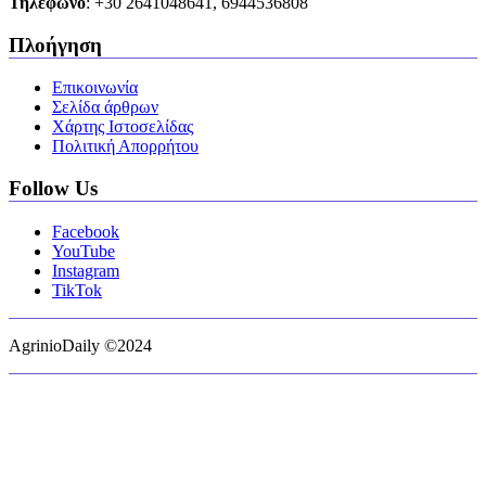
Τηλέφωνο
: +30 2641048641, 6944536808
Πλοήγηση
Επικοινωνία
Σελίδα άρθρων
Χάρτης Ιστοσελίδας
Πολιτική Απορρήτου
Follow Us
Facebook
YouTube
Instagram
TikTok
AgrinioDaily ©2024