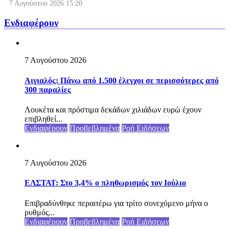
7 Αυγούστου 2026
15:20
Ενδιαφέρουν
7 Αυγούστου 2026
Αιγιαλός: Πάνω από 1.500 έλεγχοι σε περισσότερες από
300 παραλίες
Λουκέτα και πρόστιμα δεκάδων χιλιάδων ευρώ έχουν
επιβληθεί...
Ενδιαφέρουν
Προβεβλημένα
Ροή Ειδήσεων
7 Αυγούστου 2026
ΕΛΣΤΑΤ: Στο 3,4% ο πληθωρισμός τον Ιούλιο
Επιβραδύνθηκε περαιτέρω για τρίτο συνεχόμενο μήνα ο
ρυθμός...
Ενδιαφέρουν
Προβεβλημένα
Ροή Ειδήσεων