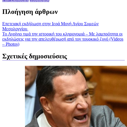
Πλοήγηση άρθρων
Επετειακή εκδήλωση στην Ιερά Μονή Αγίου Συμεών
Μεσολογγίου
Το Αγρίνιο τιμά την ιστορική του κληρονομιά – Με λαμπρότητα οι
εκδηλώσεις για την απελευθέρωσή από τον τουρκικό ζυγό (Videos
– Photos)
Σχετικές δημοσιεύσεις