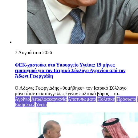
7 Αυγούστου 2026
ΦΕΚ-χαστούκι στο Υπουργείο Υγείας: 19 μήνες
εμπαιγμού για τον Ιατρικό Σύλλογο Αγρινίου από τον
Άδωνι Γεωργιάδη
Ο Άδωνις Γεωργιάδης «θυμήθηκε» τον Ιατρικό Σύλλογο
μόνο όταν οι καταγγελίες έγιναν πολιτικό βάρος – το...
Αγρίνιο
Αιτωλοακαρνανία
Αποτυπώματα
Πολιτική
Πρόσωπα
Ειδήσεων
Υγεία