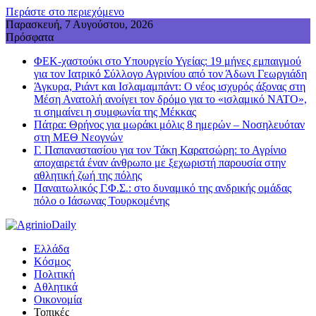
Περάστε στο περιεχόμενο
Παρασκευή, 7 Αυγούστου, 2026
Πρόσφατα
ΦΕΚ-χαστούκι στο Υπουργείο Υγείας: 19 μήνες εμπαιγμού
για τον Ιατρικό Σύλλογο Αγρινίου από τον Άδωνι Γεωργιάδη
Άγκυρα, Ριάντ και Ισλαμαμπάντ: Ο νέος ισχυρός άξονας στη
Μέση Ανατολή ανοίγει τον δρόμο για το «ισλαμικό ΝΑΤΟ»,
τι σημαίνει η συμφωνία της Μέκκας
Πάτρα: Θρήνος για μωράκι μόλις 8 ημερών – Νοσηλευόταν
στη ΜΕΘ Νεογνών
Γ. Παπαναστασίου για τον Τάκη Καρατσώρη: το Αγρίνιο
αποχαιρετά έναν άνθρωπο με ξεχωριστή παρουσία στην
αθλητική ζωή της πόλης
Παναιτωλικός Γ.Φ.Σ.: στο δυναμικό της ανδρικής ομάδας
πόλο ο Ιάσωνας Τουρκομένης
Ελλάδα
Κόσμος
Πολιτική
Αθλητικά
Οικονομία
Τοπικές