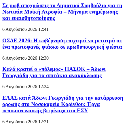
Σε μωβ αποχρώσεις το Δημοτικό Συμβούλιο για τη
Νωτιαία Μυϊκή Ατροφία – Μήνυμα ενημέρωσης
και ευαισθητοποίησης
6 Αυγούστου 2026
12:41
ΟΣΔΕ 2026: Η κυβέρνηση επιχειρεί να μετατρέψει
ένα πρωτοφανές φιάσκο σε πρωθυπουργική φιέστα
6 Αυγούστου 2026
12:30
Καλά κρατεί ο «πόλεμος» ΠΑΣΟΚ – Άδωνι
Γεωργιάδη για τα σπιτάκια ανακύκλωσης
6 Αυγούστου 2026
12:24
ΕΛΑΣ κατά Άδωνι Γεωργιάδη για την κατάρρευση
οροφής στο Νοσοκομείο Κορίνθου: Έργα
«επικοινωνιακής βιτρίνας» στο ΕΣΥ
6 Αυγούστου 2026
12:21