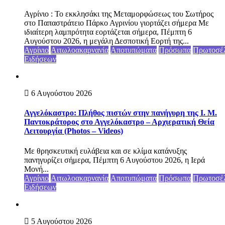
Αγρίνιο : Το εκκλησάκι της Μεταμορφώσεως του Σωτήρος
στο Παπαστράτειο Πάρκο Αγρινίου γιορτάζει σήμερα Με
ιδιαίτερη λαμπρότητα εορτάζεται σήμερα, Πέμπτη 6
Αυγούστου 2026, η μεγάλη Δεσποτική Εορτή της...
Αγρίνιο
Αιτωλοακαρνανία
Αποτυπώματα
Πρόσωπα
Πρωτοσέ
Ειδήσεων
6 Αυγούστου 2026
Αγγελόκαστρο: Πλήθος πιστών στην πανήγυρη της Ι. Μ.
Παντοκράτορος στο Αγγελόκαστρο – Αρχιερατική Θεία
Λειτουργία (Photos – Videos)
Με θρησκευτική ευλάβεια και σε κλίμα κατάνυξης
πανηγυρίζει σήμερα, Πέμπτη 6 Αυγούστου 2026, η Ιερά
Μονή...
Αγρίνιο
Αιτωλοακαρνανία
Αποτυπώματα
Πρόσωπα
Πρωτοσέ
Ειδήσεων
5 Αυγούστου 2026