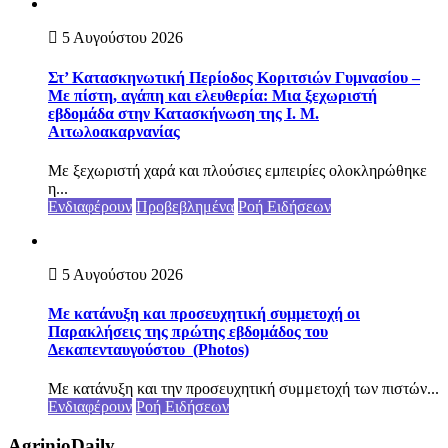
5 Αυγούστου 2026
Στ’ Κατασκηνωτική Περίοδος Κοριτσιών Γυμνασίου –
Με πίστη, αγάπη και ελευθερία: Μια ξεχωριστή
εβδομάδα στην Κατασκήνωση της Ι. Μ.
Αιτωλοακαρνανίας
Με ξεχωριστή χαρά και πλούσιες εμπειρίες ολοκληρώθηκε
η...
Ενδιαφέρουν
Προβεβλημένα
Ροή Ειδήσεων
5 Αυγούστου 2026
Με κατάνυξη και προσευχητική συμμετοχή οι
Παρακλήσεις της πρώτης εβδομάδος του
Δεκαπενταυγούστου (Photos)
Με κατάνυξη και την προσευχητική συμμετοχή των πιστών...
Ενδιαφέρουν
Ροή Ειδήσεων
AgrinioDaily