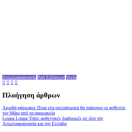
Αιτωλοακαρνανία
Ροή Ειδήσεων
Υγεία
Πλοήγηση άρθρων
Ακριβά φάρμακα: Ποια νέα σκευάσματα θα παίρνουν οι ασθενείς
τον Μάιο από τα φαρμακεία
Loupa Loupa Trips: αυθεντικές διαδρομές σε όλη την
Αιτωλοακαρνανία και την Ελλάδα