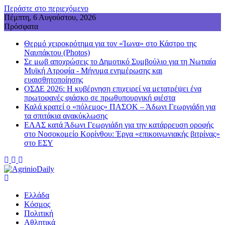
Περάστε στο περιεχόμενο
Πέμπτη, 6 Αυγούστου, 2026
Πρόσφατα
Θερμό χειροκρότημα για τον «Ίωνα» στο Κάστρο της
Ναυπάκτου (Photos)
Σε μωβ αποχρώσεις το Δημοτικό Συμβούλιο για τη Νωτιαία
Μυϊκή Ατροφία - Μήνυμα ενημέρωσης και
ευαισθητοποίησης
ΟΣΔΕ 2026: Η κυβέρνηση επιχειρεί να μετατρέψει ένα
πρωτοφανές φιάσκο σε πρωθυπουργική φιέστα
Καλά κρατεί ο «πόλεμος» ΠΑΣΟΚ – Άδωνι Γεωργιάδη για
τα σπιτάκια ανακύκλωσης
ΕΛΑΣ κατά Άδωνι Γεωργιάδη για την κατάρρευση οροφής
στο Νοσοκομείο Κορίνθου: Έργα «επικοινωνιακής βιτρίνας»
στο ΕΣΥ
Ελλάδα
Κόσμος
Πολιτική
Αθλητικά