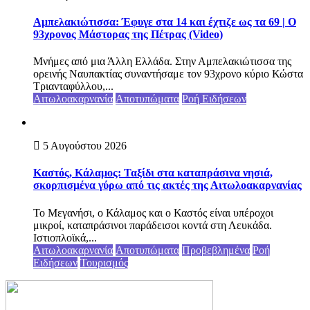
Αμπελακιώτισσα: Έφυγε στα 14 και έχτιζε ως τα 69 | Ο
93χρονος Μάστορας της Πέτρας (Video)
Μνήμες από μια Άλλη Ελλάδα. Στην Αμπελακιώτισσα της
ορεινής Ναυπακτίας συναντήσαμε τον 93χρονο κύριο Κώστα
Τριανταφύλλου,...
Αιτωλοακαρνανία
Αποτυπώματα
Ροή Ειδήσεων
5 Αυγούστου 2026
Καστός, Κάλαμος: Ταξίδι στα καταπράσινα νησιά,
σκορπισμένα γύρω από τις ακτές της Αιτωλοακαρνανίας
Το Μεγανήσι, ο Κάλαμος και ο Καστός είναι υπέροχοι
μικροί, καταπράσινοι παράδεισοι κοντά στη Λευκάδα.
Ιστιοπλοϊκά,...
Αιτωλοακαρνανία
Αποτυπώματα
Προβεβλημένα
Ροή
Ειδήσεων
Τουρισμός