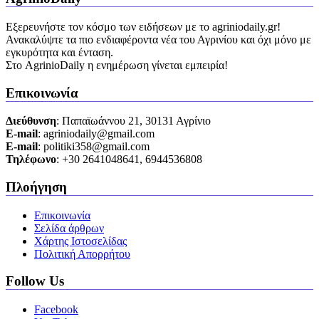
Εξερευνήστε τον κόσμο των ειδήσεων με το agriniodaily.gr!
Ανακαλύψτε τα πιο ενδιαφέροντα νέα του Αγρινίου και όχι μόνο με
εγκυρότητα και ένταση.
Στο AgrinioDaily η ενημέρωση γίνεται εμπειρία!
Επικοινωνία
Διεύθυνση
: Παπαϊωάννου 21, 30131 Αγρίνιο
Ε-mail
: agriniodaily@gmail.com
Ε-mail
: politiki358@gmail.com
Τηλέφωνο
: +30 2641048641, 6944536808
Πλοήγηση
Επικοινωνία
Σελίδα άρθρων
Χάρτης Ιστοσελίδας
Πολιτική Απορρήτου
Follow Us
Facebook