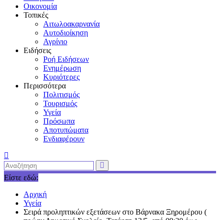
Οικονομία
Τοπικές
Αιτωλοακαρνανία
Αυτοδιοίκηση
Αγρίνιο
Ειδήσεις
Ροή Ειδήσεων
Ενημέρωση
Κυριότερες
Περισσότερα
Πολιτισμός
Τουρισμός
Υγεία
Πρόσωπα
Αποτυπώματα
Ενδιαφέρουν
Είστε εδώ:
Αρχική
Υγεία
Σειρά προληπτικών εξετάσεων στο Βάρνακα Ξηρομέρου (