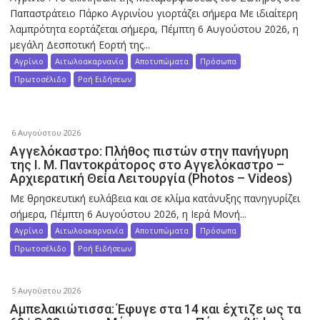
Παπαστράτειο Πάρκο Αγρινίου γιορτάζει σήμερα Με ιδιαίτερη
λαμπρότητα εορτάζεται σήμερα, Πέμπτη 6 Αυγούστου 2026, η
μεγάλη Δεσποτική Εορτή της...
Αγρίνιο
Αιτωλοακαρνανία
Αποτυπώματα
Πρόσωπα
Πρωτοσέλιδο
Ροή Ειδήσεων
6 Αυγούστου 2026
Αγγελόκαστρο: Πλήθος πιστών στην πανήγυρη
της Ι. Μ. Παντοκράτορος στο Αγγελόκαστρο –
Αρχιερατική Θεία Λειτουργία (Photos – Videos)
Με θρησκευτική ευλάβεια και σε κλίμα κατάνυξης πανηγυρίζει
σήμερα, Πέμπτη 6 Αυγούστου 2026, η Ιερά Μονή...
Αγρίνιο
Αιτωλοακαρνανία
Αποτυπώματα
Πρόσωπα
Πρωτοσέλιδο
Ροή Ειδήσεων
5 Αυγούστου 2026
Αμπελακιώτισσα: Έφυγε στα 14 και έχτιζε ως τα