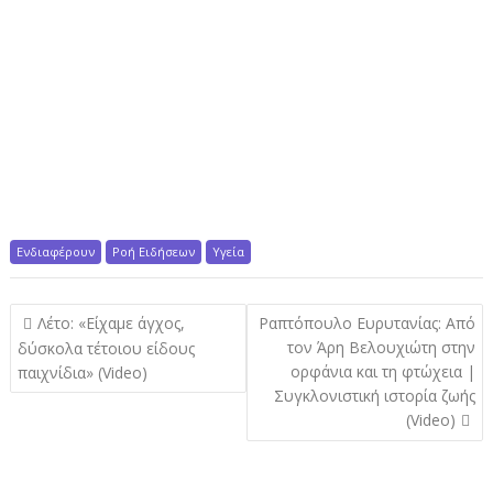
Ενδιαφέρουν
Ροή Ειδήσεων
Υγεία
Π
Λέτο: «Είχαμε άγχος,
Ραπτόπουλο Ευρυτανίας: Από
λ
τον Άρη Βελουχιώτη στην
δύσκολα τέτοιου είδους
ορφάνια και τη φτώχεια |
παιχνίδια» (Video)
ο
Συγκλονιστική ιστορία ζωής
ή
(Video)
γ
η