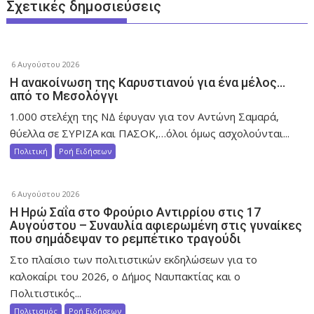
σ
Σχετικές δημοσιεύσεις
η
ά
ρ
6 Αυγούστου 2026
θ
Η ανακοίνωση της Καρυστιανού για ένα μέλος…
ρ
από το Μεσολόγγι
ω
1.000 στελέχη της ΝΔ έφυγαν για τον Αντώνη Σαμαρά,
ν
θύελλα σε ΣΥΡΙΖΑ και ΠΑΣΟΚ,…όλοι όμως ασχολούνται...
Πολιτική
Ροή Ειδήσεων
6 Αυγούστου 2026
Η Ηρώ Σαΐα στο Φρούριο Αντιρρίου στις 17
Αυγούστου – Συναυλία αφιερωμένη στις γυναίκες
που σημάδεψαν το ρεμπέτικο τραγούδι
Στο πλαίσιο των πολιτιστικών εκδηλώσεων για το
καλοκαίρι του 2026, ο Δήμος Ναυπακτίας και ο
Πολιτιστικός...
Πολιτισμός
Ροή Ειδήσεων