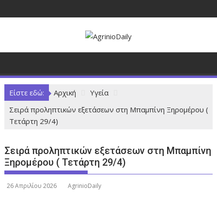
Π
ε
ρ
ά
σ
τ
ε
σ
Είστε εδώ:
Αρχική
Υγεία
τ
Σειρά προληπτικών εξετάσεων στη Μπαμπίνη Ξηρομέρου (
ο
Τετάρτη 29/4)
π
ε
ρ
Σειρά προληπτικών εξετάσεων στη Μπαμπίνη
ι
Ξηρομέρου ( Τετάρτη 29/4)
ε
χ
26 Απριλίου 2026
AgrinioDaily
ό
μ
ε