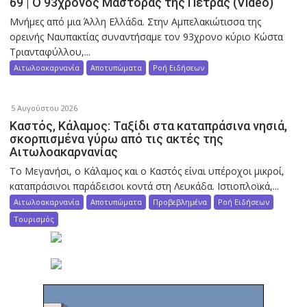
69 | Ο 93χρονος Μάστορας της Πέτρας (Video)
Μνήμες από μια Άλλη Ελλάδα. Στην Αμπελακιώτισσα της
ορεινής Ναυπακτίας συναντήσαμε τον 93χρονο κύριο Κώστα
Τριανταφύλλου,...
Αιτωλοακαρνανία
Αποτυπώματα
Ροή Ειδήσεων
5 Αυγούστου 2026
Καστός, Κάλαμος: Ταξίδι στα καταπράσινα νησιά,
σκορπισμένα γύρω από τις ακτές της
Αιτωλοακαρνανίας
Το Μεγανήσι, ο Κάλαμος και ο Καστός είναι υπέροχοι μικροί,
καταπράσινοι παράδεισοι κοντά στη Λευκάδα. Ιστιοπλοϊκά,...
Αιτωλοακαρνανία
Αποτυπώματα
Προβεβλημένα
Ροή Ειδήσεων
Τουρισμός