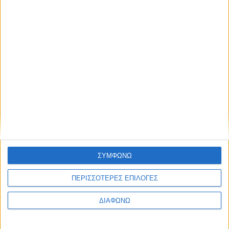
Αποτυπώματα
ΣΥΜΦΩΝΩ
6 Αυγούστου 2026
Κοσμοσυρροή πιστών στο εκκλησάκι της Μεταμορφώσεως
ΠΕΡΙΣΣΟΤΕΡΕΣ ΕΠΙΛΟΓΕΣ
του Σωτήρος στο Πάρκο Αγρινίου (Photos – Video)
ΔΙΑΦΩΝΩ