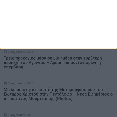
Η ΕΛΕΠΑΠ-Αγρινίου, αναζητά για πλήρη απασχόληση
Βοηθητικό Προσωπικό
Ενδιαφέρουν
6 Αυγούστου 2026
Τρεις πυρκαγιές μέσα σε μία ημέρα στην ευρύτερη
περιοχή του Αγρινίου – Άμεση και συντονισμένη η
επέμβαση
6 Αυγούστου 2026
Με λαμπρότητα η εορτή της Μεταμορφώσεως του
Σωτήρος Χριστού στην Πεντάλοφο – Nέος Εφημέριος ο
π. Ιουστίνος Μουρτζιάπης (Photos)
6 Αυγούστου 2026