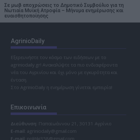
Σε μωβ αποχρώσεις το Δημοτικό Συμβούλιο για τη
Νωτιαία Μυϊκή Ατροφία – Μήνυμα ενημέρωσης και
ευαισθητοποίησης
AgrinioDaily
Εξερευνήστε τον κόσμο των ειδήσεων με το
agriniodaily.gr! Ανακαλύψτε τα πιο ενδιαφέροντα
νέα του Αγρινίου και όχι μόνο με εγκυρότητα και
ένταση.
Στο AgrinioDaily η ενημέρωση γίνεται εμπειρία!
Επικοινωνία
Διεύθυνση
: Παπαϊωάννου 21, 30131 Αγρίνιο
Ε-mail
: agriniodaily@gmail.com
Ε-mail
: politiki358@gmail.com