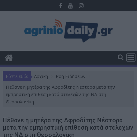
Π
ε
ρ
ά
σ
τ
ε
σ
τ
ο
Είστε εδώ:
Αρχική
Ροή Ειδήσεων
π
ε
Πέθανε η μητέρα της Αφροδίτης Νέστορα μετά την
ρ
εμπρηστική επίθεση κατά στελεχών της ΝΔ στη
ι
Θεσσαλονίκη
ε
χ
Πέθανε η μητέρα της Αφροδίτης Νέστορα
ό
μετά την εμπρηστική επίθεση κατά στελεχών
μ
της ΝΔ στη Θεσσαλονίκη
ε