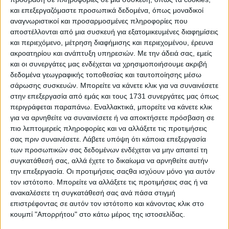
Σύμφωνα με πληροφορίες σε όλες τις επιθέσεις οι
και επεξεργαζόμαστε προσωπικά δεδομένα, όπως μοναδικοί
δράστες κινήθηκαν με μηχανάκια.
αναγνωριστικοί και προσαρμοσμένες πληροφορίες που
αποστέλλονται από μια συσκευή για εξατομικευμένες διαφημίσεις
Η πιο σοβαρή από τις τρεις επιθέσεις σημειώθηκε στις 04:35
και περιεχόμενο, μέτρηση διαφήμισης και περιεχομένου, έρευνα
στη Χαριλάου, όπου πιθανότατα από γκαζάκι εκδηλώθηκε
ακροατηρίου και ανάπτυξη υπηρεσιών.
Με την άδειά σας, εμείς
φωτιά που επεκτάθηκε σε δύο αυτοκίνητα και δύο δίκυκλα.
και οι συνεργάτες μας ενδέχεται να χρησιμοποιήσουμε ακριβή
δεδομένα γεωγραφικής τοποθεσίας και ταυτοποίησης μέσω
Το ένα από τα οχήματα ανήκει στην Αφροδίτη Νέστορα. Η
σάρωσης συσκευών. Μπορείτε να κάνετε κλικ για να συναινέσετε
ίδια η Αφροδίτη Νέστορα υπέστη ελαφρά εγκαύματα στα
στην επεξεργασία από εμάς και τους 1731 συνεργάτες μας όπως
άκρα, ενώ ο πατέρας της και ακόμη δύο ένοικοι της
περιγράφεται παραπάνω. Εναλλακτικά, μπορείτε να κάνετε κλικ
πολυκατοικίας διακομίστηκαν στο νοσοκομείο με
για να αρνηθείτε να συναινέσετε ή να αποκτήσετε πρόσβαση σε
αναπνευστικά προβλήματα.
πιο λεπτομερείς πληροφορίες και να αλλάξετε τις προτιμήσεις
σας πριν συναινέσετε.
Λάβετε υπόψη ότι κάποια επεξεργασία
Από τη φωτιά προκλήθηκαν επίσης εκτεταμένες ζημιές στα
των προσωπικών σας δεδομένων ενδέχεται να μην απαιτεί τη
δύο αυτοκίνητα και μικρότερες στα δύο δίκυκλα.
συγκατάθεσή σας, αλλά έχετε το δικαίωμα να αρνηθείτε αυτήν
την επεξεργασία. Οι προτιμήσεις σαςθα ισχύουν μόνο για αυτόν
τον ιστότοπο. Μπορείτε να αλλάξετε τις προτιμήσεις σας ή να
ανακαλέσετε τη συγκατάθεσή σας ανά πάσα στιγμή
Στις 04:23, σημειώθηκε επίθεση στην Τούμπα. Άγνωστοι
επιστρέφοντας σε αυτόν τον ιστότοπο και κάνοντας κλικ στο
έβαλαν φωτιά σε γκαζάκι που είχε τοποθετηθεί στην
κουμπί "Απορρήτου" στο κάτω μέρος της ιστοσελίδας.
είσοδο της πολυκατοικίας, στον τρίτο όροφο της