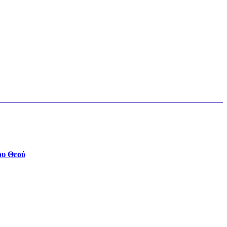
ου Θεού