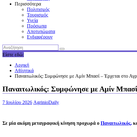
Περισσότερα
Πολιτισμός
Τουρισμός
Υγεία
Πρόσωπα
Αποτυπώματα
Ενδιαφέρουν
Είστε εδώ:
Αρχική
Αθλητικά
Παναιτωλικός: Συμφώνησε με Αμίν Μπασί – Έρχεται στο Αγρίν
Παναιτωλικός: Συμφώνησε με Αμίν Μπασί –
7 Ιουλίου 2026
AgrinioDaily
Σε μία ακόμη μεταγραφική κίνηση προχωρά ο
Παναιτωλικός,
κα