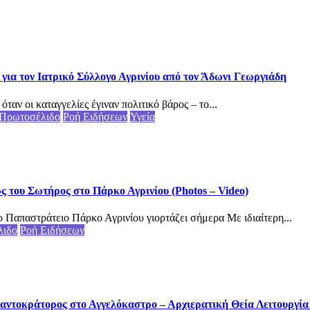
για τον Ιατρικό Σύλλογο Αγρινίου από τον Άδωνι Γεωργιάδη
αν οι καταγγελίες έγιναν πολιτικό βάρος – το...
Πρωτοσέλιδο
Ροή Ειδήσεων
Υγεία
του Σωτήρος στο Πάρκο Αγρινίου (Photos – Video)
 Παπαστράτειο Πάρκο Αγρινίου γιορτάζει σήμερα Με ιδιαίτερη...
λιδο
Ροή Ειδήσεων
αντοκράτορος στο Αγγελόκαστρο – Αρχιερατική Θεία Λειτουργία (