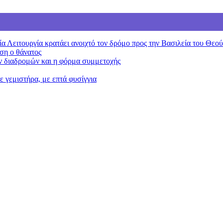
 Λειτουργία κρατάει ανοιχτό τον δρόμο προς την Βασιλεία του Θεού
ση ο θάνατος
ν διαδρομών και η φόρμα συμμετοχής
ε γεμιστήρα, με επτά φυσίγγια