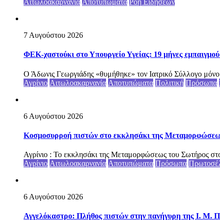
Αιτωλοακαρνανία
Αποτυπώματα
Ροή Ειδήσεων
7 Αυγούστου 2026
ΦΕΚ-χαστούκι στο Υπουργείο Υγείας: 19 μήνες εμπαιγμού 
Ο Άδωνις Γεωργιάδης «θυμήθηκε» τον Ιατρικό Σύλλογο μόνο ότ
Αγρίνιο
Αιτωλοακαρνανία
Αποτυπώματα
Πολιτική
Πρόσωπα
6 Αυγούστου 2026
Κοσμοσυρροή πιστών στο εκκλησάκι της Μεταμορφώσεως 
Αγρίνιο : Το εκκλησάκι της Μεταμορφώσεως του Σωτήρος στο
Αγρίνιο
Αιτωλοακαρνανία
Αποτυπώματα
Πρόσωπα
Πρωτοσέ
6 Αυγούστου 2026
Αγγελόκαστρο: Πλήθος πιστών στην πανήγυρη της Ι. Μ. Π