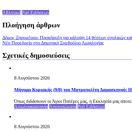
Αθλητικά
Ροή Ειδήσεων
Πλοήγηση άρθρων
Δήμος Ξηρομέρου: Προκήρυξη για κάλυψη 14 θέσεων σχολικών κα
Νέο Προεδρείο στο Δημοτικό Συμβούλιο Αμφιλοχίας
Σχετικές δημοσιεύσεις
8 Αυγούστου 2026
Μήνυμα Κυριακής (9/8) του Μητροπολίτη Δαμασκηνού: Η Θ
Όπως διδάσκουν οι Άγιοι Πατέρες μας, η Εκκλησία μας αποτελεί
Αιτωλοακαρνανία
Αποτυπώματα
Ροή Ειδήσεων
8 Αυγούστου 2026