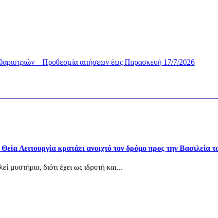
θαριστριών – Προθεσμία αιτήσεων έως Παρασκευή 17/7/2026
εία Λειτουργία κρατάει ανοιχτό τον δρόμο προς την Βασιλεία τ
 μυστήριο, διότι έχει ως ιδρυτή και...