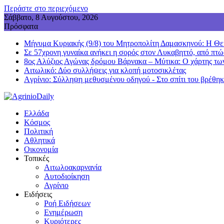
Περάστε στο περιεχόμενο
Σάββατο, 8 Αυγούστου, 2026
Πρόσφατα
Μήνυμα Κυριακής (9/8) του Μητροπολίτη Δαμασκηνού: Η Θεία
Σε 57χρονη γυναίκα ανήκει η σορός στον Λυκαβηττό, από πτώ
8ος Αλύζιος Αγώνας δρόμου Βάρνακα – Μύτικα: Ο χάρτης τω
Aιτωλικό: Δύο συλλήψεις για κλοπή μοτοσικλέτας
Aγρίνιο: Σύλληψη μεθυσμένου οδηγού - Στο σπίτι του βρέθηκ
Ελλάδα
Κόσμος
Πολιτική
Αθλητικά
Οικονομία
Τοπικές
Αιτωλοακαρνανία
Αυτοδιοίκηση
Αγρίνιο
Ειδήσεις
Ροή Ειδήσεων
Ενημέρωση
Κυριότερες