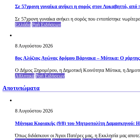
Σε 57χρονη γυναίκα ανήκει η σορός στον Λυκαβηττό, από
Σε 57χρονη γυναίκα ανήκει η σορός που εντοπίστηκε νωρίτερα
Ελλάδα
Ροή Ειδήσεων
8 Αυγούστου 2026
8ος Αλύζιος Αγώνας δρόμου Βάρνακα – Μύτικα: Ο χάρτης
Ο Δήμος Ξηρομέρου, η Δημοτική Κοινότητα Μύτικα, η Δημοτι
Αθλητικά
Ροή Ειδήσεων
Αποτυπώματα
8 Αυγούστου 2026
Μήνυμα Κυριακής (9/8) του Μητροπολίτη Δαμασκηνού: Η Θ
Όπως διδάσκουν οι Άγιοι Πατέρες μας, η Εκκλησία μας αποτελ