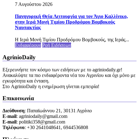
7 Αυγούστου 2026
Πανηγυρική Θεία Λειτουργία για τον Άγιο Καλλίνικο,
στην Ιερά Μονή Τιμίου Προδρόμου Βομβοκούς
Ναυπακτίας
Η Ιερά Μονή Τιμίου Προδρόμου Βομβοκούς, της Ιεράς...
Ενδιαφέρουν
Ροή Ειδήσεων
AgrinioDaily
Εξερευνήστε τον κόσμο των ειδήσεων με το agriniodaily.gr!
Ανακαλύψτε τα πιο ενδιαφέροντα νέα του Αγρινίου και όχι μόνο με
εγκυρότητα και ένταση.
Στο AgrinioDaily η ενημέρωση γίνεται εμπειρία!
Επικοινωνία
Διεύθυνση
: Παπαϊωάννου 21, 30131 Αγρίνιο
Ε-mail
: agriniodaily@gmail.com
Ε-mail
: politiki358@gmail.com
Τηλέφωνο
: +30 2641048641, 6944536808