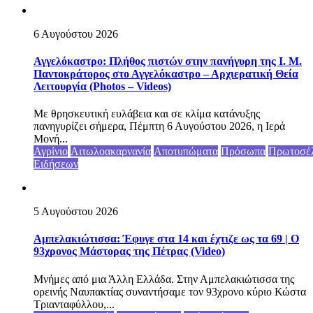
6 Αυγούστου 2026
Αγγελόκαστρο: Πλήθος πιστών στην πανήγυρη της Ι. Μ.
Παντοκράτορος στο Αγγελόκαστρο – Αρχιερατική Θεία
Λειτουργία (Photos – Videos)
Με θρησκευτική ευλάβεια και σε κλίμα κατάνυξης
πανηγυρίζει σήμερα, Πέμπτη 6 Αυγούστου 2026, η Ιερά
Μονή...
Αγρίνιο
Αιτωλοακαρνανία
Αποτυπώματα
Πρόσωπα
Πρωτοσέ
Ειδήσεων
5 Αυγούστου 2026
Αμπελακιώτισσα: Έφυγε στα 14 και έχτιζε ως τα 69 | Ο
93χρονος Μάστορας της Πέτρας (Video)
Μνήμες από μια Άλλη Ελλάδα. Στην Αμπελακιώτισσα της
ορεινής Ναυπακτίας συναντήσαμε τον 93χρονο κύριο Κώστα
Τριανταφύλλου,...