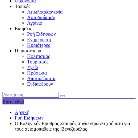
Οικονομία
Τοπικές
Αιτωλοακαρνανία
Αυτοδιοίκηση
Αγρίνιο
Ειδήσεις
Ροή Ειδήσεων
Ενημέρωση
Κυριότερες
Περισσότερα
Πολιτισμός
Τουρισμός
Υγεία
Πρόσωπα
Αποτυπώματα
Ενδιαφέρουν
Είστε εδώ:
Αρχική
Ροή Ειδήσεων
Ο Ελληνικός Ερυθρός Σταυρός συγκεντρώνει χρήματα για
τους σεισμοπαθείς της Βενεζουέλας