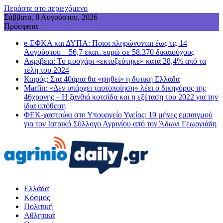
Περάστε στο περιεχόμενο
Σάββατο, 8 Αυγούστου, 2026
Πρόσφατα
e-ΕΦΚΑ και ΔΥΠΑ: Ποιοι πληρώνονται έως τις 14
Αυγούστου – 56,7 εκατ. ευρώ σε 58.370 δικαιούχους
Ακρίβεια: Το μοσχάρι «εκτοξεύτηκε» κατά 28,4% από τα
τέλη του 2024
Καιρός: Στα 40άρια θα «ψηθεί» η δυτική Ελλάδα
Marfin: «Δεν υπάρχει ταυτοποίηση» λέει ο δικηγόρος της
46χρονης – Η ξανθιά κοτσίδα και η εξέταση του 2022 για την
ίδια υπόθεση
ΦΕΚ-χαστούκι στο Υπουργείο Υγείας: 19 μήνες εμπαιγμού
για τον Ιατρικό Σύλλογο Αγρινίου από τον Άδωνι Γεωργιάδη
Ελλάδα
Κόσμος
Πολιτική
Αθλητικά