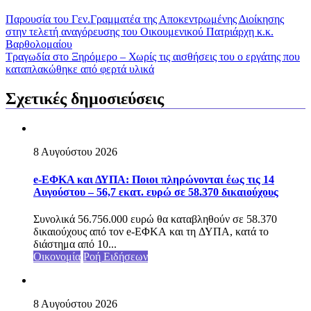
Παρουσία του Γεν.Γραμματέα της Αποκεντρωμένης Διοίκησης
στην τελετή αναγόρευσης του Οικουμενικού Πατριάρχη κ.κ.
Βαρθολομαίου
Τραγωδία στο Ξηρόμερο – Χωρίς τις αισθήσεις του ο εργάτης που
καταπλακώθηκε από φερτά υλικά
Σχετικές δημοσιεύσεις
8 Αυγούστου 2026
e-ΕΦΚΑ και ΔΥΠΑ: Ποιοι πληρώνονται έως τις 14
Αυγούστου – 56,7 εκατ. ευρώ σε 58.370 δικαιούχους
Συνολικά 56.756.000 ευρώ θα καταβληθούν σε 58.370
δικαιούχους από τον e-ΕΦΚΑ και τη ΔΥΠΑ, κατά το
διάστημα από 10...
Οικονομία
Ροή Ειδήσεων
8 Αυγούστου 2026