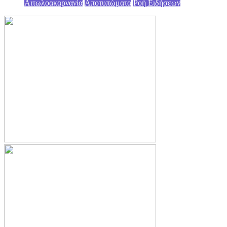
Αιτωλοακαρνανία
Αποτυπώματα
Ροή Ειδήσεων