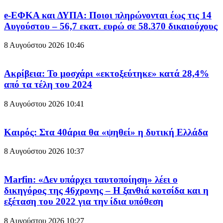
e-ΕΦΚΑ και ΔΥΠΑ: Ποιοι πληρώνονται έως τις 14
Αυγούστου – 56,7 εκατ. ευρώ σε 58.370 δικαιούχους
8 Αυγούστου 2026
10:46
Ακρίβεια: Το μοσχάρι «εκτοξεύτηκε» κατά 28,4%
από τα τέλη του 2024
8 Αυγούστου 2026
10:41
Καιρός: Στα 40άρια θα «ψηθεί» η δυτική Ελλάδα
8 Αυγούστου 2026
10:37
Marfin: «Δεν υπάρχει ταυτοποίηση» λέει ο
δικηγόρος της 46χρονης – Η ξανθιά κοτσίδα και η
εξέταση του 2022 για την ίδια υπόθεση
8 Αυγούστου 2026
10:27