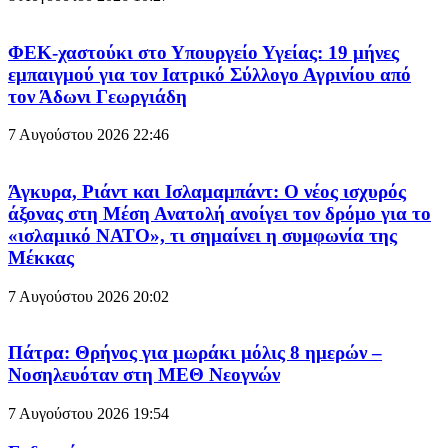
ΦΕΚ-χαστούκι στο Υπουργείο Υγείας: 19 μήνες
εμπαιγμού για τον Ιατρικό Σύλλογο Αγρινίου από
τον Άδωνι Γεωργιάδη
7 Αυγούστου 2026
22:46
Άγκυρα, Ριάντ και Ισλαμαμπάντ: Ο νέος ισχυρός
άξονας στη Μέση Ανατολή ανοίγει τον δρόμο για το
«ισλαμικό ΝΑΤΟ», τι σημαίνει η συμφωνία της
Μέκκας
7 Αυγούστου 2026
20:02
Πάτρα: Θρήνος για μωράκι μόλις 8 ημερών –
Νοσηλευόταν στη ΜΕΘ Νεογνών
7 Αυγούστου 2026
19:54