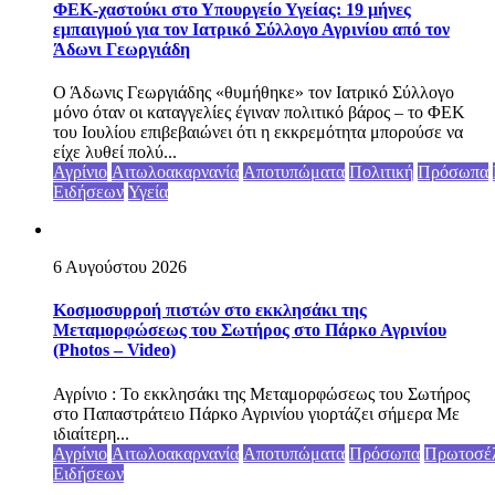
ΦΕΚ-χαστούκι στο Υπουργείο Υγείας: 19 μήνες
εμπαιγμού για τον Ιατρικό Σύλλογο Αγρινίου από τον
Άδωνι Γεωργιάδη
Ο Άδωνις Γεωργιάδης «θυμήθηκε» τον Ιατρικό Σύλλογο
μόνο όταν οι καταγγελίες έγιναν πολιτικό βάρος – το ΦΕΚ
του Ιουλίου επιβεβαιώνει ότι η εκκρεμότητα μπορούσε να
είχε λυθεί πολύ...
Αγρίνιο
Αιτωλοακαρνανία
Αποτυπώματα
Πολιτική
Πρόσωπα
Ειδήσεων
Υγεία
6 Αυγούστου 2026
Κοσμοσυρροή πιστών στο εκκλησάκι της
Μεταμορφώσεως του Σωτήρος στο Πάρκο Αγρινίου
(Photos – Video)
Αγρίνιο : Το εκκλησάκι της Μεταμορφώσεως του Σωτήρος
στο Παπαστράτειο Πάρκο Αγρινίου γιορτάζει σήμερα Με
ιδιαίτερη...
Αγρίνιο
Αιτωλοακαρνανία
Αποτυπώματα
Πρόσωπα
Πρωτοσέ
Ειδήσεων