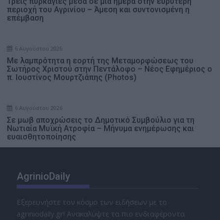
Τρεις πυρκαγιές μέσα σε μία ημέρα στην ευρύτερη
περιοχή του Αγρινίου – Άμεση και συντονισμένη η
επέμβαση
6 Αυγούστου 2026
Με λαμπρότητα η εορτή της Μεταμορφώσεως του
Σωτήρος Χριστού στην Πεντάλοφο – Nέος Εφημέριος ο
π. Ιουστίνος Μουρτζιάπης (Photos)
6 Αυγούστου 2026
Σε μωβ αποχρώσεις το Δημοτικό Συμβούλιο για τη
Νωτιαία Μυϊκή Ατροφία – Μήνυμα ενημέρωσης και
ευαισθητοποίησης
AgrinioDaily
Εξερευνήστε τον κόσμο των ειδήσεων με το
agriniodaily.gr! Ανακαλύψτε τα πιο ενδιαφέροντα