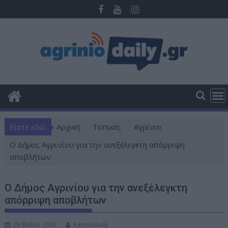
Π
ε
ρ
ά
σ
τ
ε
σ
τ
ο
Είστε εδώ:
Αρχική
Τοπικές
Αγρίνιο
π
ε
Ο Δήμος Αγρινίου για την ανεξέλεγκτη απόρριψη
ρ
αποβλήτων
ι
ε
Ο Δήμος Αγρινίου για την ανεξέλεγκτη
χ
απόρριψη αποβλήτων
ό
μ
25 Μαΐου 2026
AgrinioDaily
ε