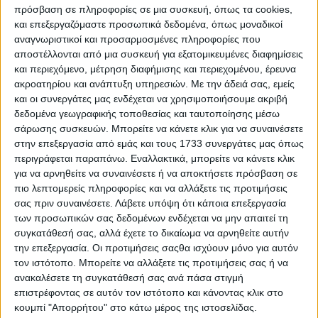
πρόσβαση σε πληροφορίες σε μια συσκευή, όπως τα cookies,
τοποθετούνται σε ανθεκτικούς σάκους ή σε ελαφρά δεμάτια
και επεξεργαζόμαστε προσωπικά δεδομένα, όπως μοναδικοί
και να εκτίθενται προς αποκομιδή μόνο κατόπιν
αναγνωριστικοί και προσαρμοσμένες πληροφορίες που
συνεννόησης με την αρμόδια υπηρεσία του Δήμου.
αποστέλλονται από μια συσκευή για εξατομικευμένες διαφημίσεις
και περιεχόμενο, μέτρηση διαφήμισης και περιεχομένου, έρευνα
Η ανεξέλεγκτη εναπόθεσή τους σε κοινόχρηστους χώρους
ακροατηρίου και ανάπτυξη υπηρεσιών.
Με την άδειά σας, εμείς
επισύρει την επιβολή προστίμου, σύμφωνα με τον Πίνακα
και οι συνεργάτες μας ενδέχεται να χρησιμοποιήσουμε ακριβή
Παραβάσεων (Α/Α 25), καθώς και επιπλέον τέλος κατάληψης
δεδομένα γεωγραφικής τοποθεσίας και ταυτοποίησης μέσω
κοινόχρηστου χώρου χωρίς άδεια.
σάρωσης συσκευών. Μπορείτε να κάνετε κλικ για να συναινέσετε
στην επεξεργασία από εμάς και τους 1733 συνεργάτες μας όπως
Μπάζα και αδρανή υλικά
περιγράφεται παραπάνω. Εναλλακτικά, μπορείτε να κάνετε κλικ
για να αρνηθείτε να συναινέσετε ή να αποκτήσετε πρόσβαση σε
Βάσει των άρθρων 10.5 και 12.2, απαγορεύεται αυστηρά η
πιο λεπτομερείς πληροφορίες και να αλλάξετε τις προτιμήσεις
απόρριψη μπάζων, υλικών οικοδομικών εργασιών ή
σας πριν συναινέσετε.
Λάβετε υπόψη ότι κάποια επεξεργασία
μικροεπισκευών σε πεζοδρόμια και λοιπούς κοινόχρηστους
των προσωπικών σας δεδομένων ενδέχεται να μην απαιτεί τη
συγκατάθεσή σας, αλλά έχετε το δικαίωμα να αρνηθείτε αυτήν
χώρους δίχως την απαιτούμενη άδεια και χωρίς κατάλληλη
την επεξεργασία. Οι προτιμήσεις σαςθα ισχύουν μόνο για αυτόν
συσκευασία, όπως ειδικοί σάκοι ή οικοδομικοί κάδοι.
τον ιστότοπο. Μπορείτε να αλλάξετε τις προτιμήσεις σας ή να
ανακαλέσετε τη συγκατάθεσή σας ανά πάσα στιγμή
Οι παραβάτες υπόκεινται σε διοικητικά πρόστιμα (Πίνακας
επιστρέφοντας σε αυτόν τον ιστότοπο και κάνοντας κλικ στο
Παραβάσεων Α/Α 30 ή 34), καθώς και σε επιπλέον τέλος
κουμπί "Απορρήτου" στο κάτω μέρος της ιστοσελίδας.
κατάληψης χώρου.