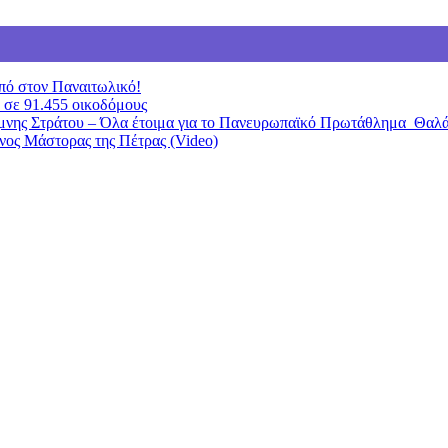
πό στον Παναιτωλικό!
 σε 91.455 οικοδόμους
ίμνης Στράτου – Όλα έτοιμα για το Πανευρωπαϊκό Πρωτάθλημα Θαλ
ονος Μάστορας της Πέτρας (Video)