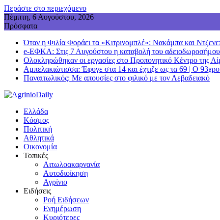
Περάστε στο περιεχόμενο
Πέμπτη, 6 Αυγούστου, 2026
Πρόσφατα
Όταν η Φιλία Φοράει τα «Κιτρινομπλέ»: Νακάμπα και Ντζενε
e-ΕΦΚΑ: Στις 7 Αυγούστου η καταβολή του αδειοδωροσήμου
Ολοκληρώθηκαν οι εργασίες στο Προπονητικό Κέντρο της Λ
Αμπελακιώτισσα: Έφυγε στα 14 και έχτιζε ως τα 69 | Ο 93χρ
Παναιτωλικός: Με απουσίες στο φιλικό με τον Λεβαδειακό
Ελλάδα
Κόσμος
Πολιτική
Αθλητικά
Οικονομία
Τοπικές
Αιτωλοακαρνανία
Αυτοδιοίκηση
Αγρίνιο
Ειδήσεις
Ροή Ειδήσεων
Ενημέρωση
Κυριότερες