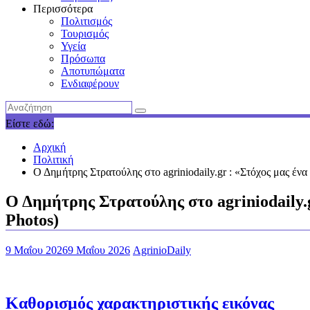
Περισσότερα
Πολιτισμός
Τουρισμός
Υγεία
Πρόσωπα
Αποτυπώματα
Ενδιαφέρουν
Είστε εδώ:
Αρχική
Πολιτική
Ο Δημήτρης Στρατούλης στο agriniodaily.gr : «Στόχος μας έν
Ο Δημήτρης Στρατούλης στο agriniodaily.g
Photos)
9 Μαΐου 2026
9 Μαΐου 2026
AgrinioDaily
Καθορισμός χαρακτηριστικής εικόνας