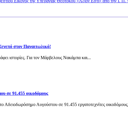
εστίου Εικόνος της Υπεραγίας Θεοτόκου «Άξιον Εστί» από την Ι. Π.
ζενεπό στον Παναιτωλικό!
άφει ιστορίες. Για τον Μάρβελους Νακάμπα και...
ου σε 91.455 οικοδόμους
το Αδειοδωρόσημο Αυγούστου σε 91.455 εργατοτεχνίτες οικοδόμους,