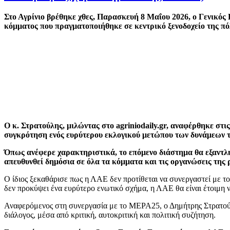
Στο Αγρίνιο βρέθηκε χθες, Παρασκευή 8 Μαΐου 2026, ο Γενικό
κόμματος που πραγματοποιήθηκε σε κεντρικό ξενοδοχείο της πό
Ο κ. Στρατούλης, μιλώντας στο agriniodaily.gr, αναφέρθηκε στ
συγκρότηση ενός ευρύτερου εκλογικού μετώπου των δυνάμεων τ
Όπως ανέφερε χαρακτηριστικά, το επόμενο διάστημα θα εξαντλη
απευθυνθεί δημόσια σε όλα τα κόμματα και τις οργανώσεις τ
Ο ίδιος ξεκαθάρισε πως η ΛΑΕ δεν προτίθεται να συνεργαστεί με τ
δεν προκύψει ένα ευρύτερο ενωτικό σχήμα, η ΛΑΕ θα είναι έτοιμη ν
Αναφερόμενος στη συνεργασία με το ΜΕΡΑ25, ο Δημήτρης Στρατούλη
διάλογος, μέσα από κριτική, αυτοκριτική και πολιτική συζήτηση.