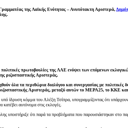
ς Γραμματέας της Λαϊκής Ενότητας – Ανυπότακτη Αριστερά,
Δημήτ
λης.
ις πολιτικές πρωτοβουλίες της ΛΑΕ ενόψει των επόμενων εκλογικώ
ης ριζοσπαστικής Αριστεράς.
θούν όλα τα περιθώρια διαλόγου και συνεργασίας με πολιτικές δ
ης ριζοσπαστικής Αριστεράς, μεταξύ αυτών το ΜΕΡΑ25, το ΚΚΕ 
ο υπό ίδρυση κόμμα του Αλέξη Τσίπρα, υπογραμμίζοντας ότι υπάρχουν 
α κατέβει αυτόνομα στις εκλογές.
ς υποστήριξε ότι παρά τα προβλήματα που παρουσιάστηκαν στο παρελ