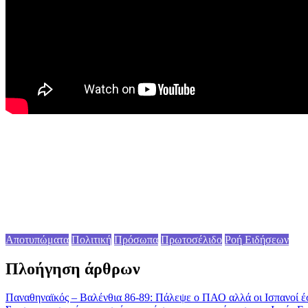
Αποτυπώματα
Πολιτική
Πρόσωπα
Πρωτοσέλιδο
Ροή Ειδήσεων
Πλοήγηση άρθρων
Παναθηναϊκός – Βαλένθια 86-89: Πάλεψε ο ΠΑΟ αλλά οι Ισπανοί έστ