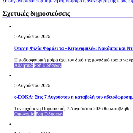
Σε συγκινησιακά φορτισμένη ατμόσφαιρα η αναχώρηση της Ιεράς Εφ
Σχετικές δημοσιεύσεις
5 Αυγούστου 2026
Όταν η Φιλία Φοράει τα «Κιτρινομπλέ»: Νακάμπα και Ντ
Η ποδοσφαιρική μοίρα έχει τον δικό της μοναδικό τρόπο να γρ
Αθλητικά
Ροή Ειδήσεων
5 Αυγούστου 2026
e-ΕΦΚΑ: Στις 7 Αυγούστου η καταβολή του αδειοδωροσήμ
Την ερχόμενη Παρασκευή, 7 Αυγούστου 2026 θα καταβληθεί 
Οικονομία
Ροή Ειδήσεων