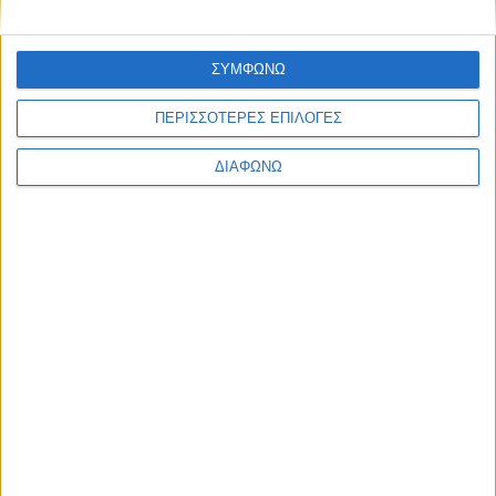
Αντάμωμα απανταχού Αργυροπηγαδιτών – Στο
Αργυρό Πηγάδι του Δήμου Θέρμου ο
Μητροπολίτης Δαμασκηνός (Photos)
ΣΥΜΦΩΝΩ
ΠΕΡΙΣΣΟΤΕΡΕΣ ΕΠΙΛΟΓΕΣ
ΔΙΑΦΩΝΩ
Μήνυμα Κυριακής (9/8) του Μητροπολίτη
Δαμασκηνού: Η Θεία Λειτουργία κρατάει ανοιχτό
τον δρόμο προς την Βασιλεία του Θεού