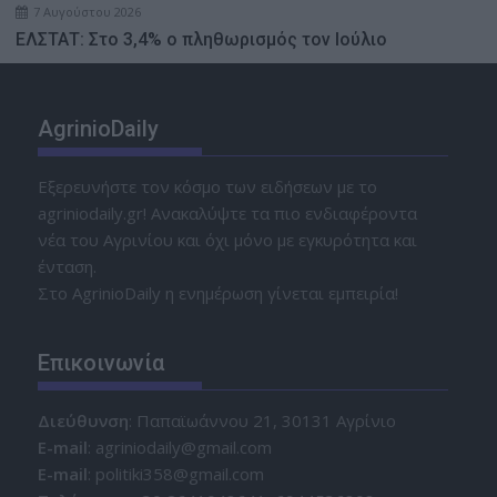
7 Αυγούστου 2026
ΕΛΣΤΑΤ: Στο 3,4% ο πληθωρισμός τον Ιούλιο
AgrinioDaily
Εξερευνήστε τον κόσμο των ειδήσεων με το
agriniodaily.gr! Ανακαλύψτε τα πιο ενδιαφέροντα
νέα του Αγρινίου και όχι μόνο με εγκυρότητα και
ένταση.
Στο AgrinioDaily η ενημέρωση γίνεται εμπειρία!
Επικοινωνία
Διεύθυνση
: Παπαϊωάννου 21, 30131 Αγρίνιο
Ε-mail
: agriniodaily@gmail.com
Ε-mail
: politiki358@gmail.com