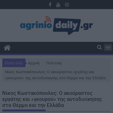
Π
ε
ρ
ά
σ
τ
ε
σ
τ
ο
Είστε εδώ:
Αρχική
Πολιτική
π
ε
Νίκος Κωστακόπουλος: Ο ακούραστος εργάτης και
ρ
«γκουρού» της αυτοδιοίκησης στο Θέρμο και την Ελλάδα
ι
ε
Νίκος Κωστακόπουλος: Ο ακούραστος
χ
εργάτης και «γκουρού» της αυτοδιοίκησης
ό
στο Θέρμο και την Ελλάδα
μ
ε