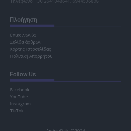
Τηλέφωνο
: +30 2641048641, 6944536808
Πλοήγηση
Επικοινωνία
Σελίδα άρθρων
Χάρτης Ιστοσελίδας
Πολιτική Απορρήτου
Follow Us
Facebook
YouTube
Instagram
TikTok
AgrinioDaily ©2024