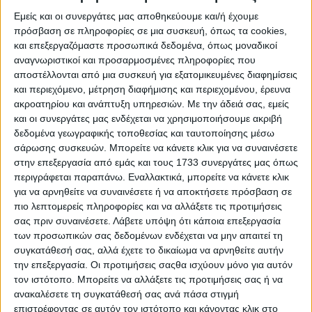
συγχωριανοί του τού εμπιστεύονται τη θέση του
Εμείς και οι συνεργάτες μας αποθηκεύουμε και/ή έχουμε
Προέδρου της Κοινότητας Κοκκινόβρυσης,
πρόσβαση σε πληροφορίες σε μια συσκευή, όπως τα cookies,
αναγνωρίζοντας ήδη από τότε τη διάθεση προσφοράς,
και επεξεργαζόμαστε προσωπικά δεδομένα, όπως μοναδικοί
τη σοβαρότητα και την εργατικότητά του.
αναγνωριστικοί και προσαρμοσμένες πληροφορίες που
αποστέλλονται από μια συσκευή για εξατομικευμένες διαφημίσεις
Από το 1998 έως σήμερα εκλέγεται αδιάλειπτα Δημοτικός
και περιεχόμενο, μέτρηση διαφήμισης και περιεχομένου, έρευνα
Σύμβουλος Θέρμου, καταγράφοντας μια σπάνια για τα
ακροατηρίου και ανάπτυξη υπηρεσιών.
Με την άδειά σας, εμείς
αυτοδιοικητικά δεδομένα διαδρομή συνεχούς παρουσίας και
και οι συνεργάτες μας ενδέχεται να χρησιμοποιήσουμε ακριβή
δεδομένα γεωγραφικής τοποθεσίας και ταυτοποίησης μέσω
εμπιστοσύνης από τους πολίτες. Στη διάρκεια αυτών των
σάρωσης συσκευών. Μπορείτε να κάνετε κλικ για να συναινέσετε
δεκαετιών υπηρέτησε τον Δήμο από κορυφαίες θέσεις
στην επεξεργασία από εμάς και τους 1733 συνεργάτες μας όπως
ευθύνης, τόσο ως Αντιδήμαρχος όσο και ως Πρόεδρος του
περιγράφεται παραπάνω. Εναλλακτικά, μπορείτε να κάνετε κλικ
Δημοτικού Συμβουλίου, συνεργαζόμενος με όλους τους
για να αρνηθείτε να συναινέσετε ή να αποκτήσετε πρόσβαση σε
δημάρχους της σύγχρονης ιστορίας του Δήμου Θέρμου.
πιο λεπτομερείς πληροφορίες και να αλλάξετε τις προτιμήσεις
Υπηρέτησε με τον πρώην Δήμαρχο Θεόδωρο Πορφύρη και
σας πριν συναινέσετε.
Λάβετε υπόψη ότι κάποια επεξεργασία
συνεχίζει να υπηρετεί με τον σημερινό Δήμαρχο Σπύρο
των προσωπικών σας δεδομένων ενδέχεται να μην απαιτεί τη
συγκατάθεσή σας, αλλά έχετε το δικαίωμα να αρνηθείτε αυτήν
Κωνσταντάρα, σε όλες τις δημοτικές τους θητείες,
την επεξεργασία. Οι προτιμήσεις σαςθα ισχύουν μόνο για αυτόν
αποτελώντας σταθερό σημείο αναφοράς για τη διοίκηση και
τον ιστότοπο. Μπορείτε να αλλάξετε τις προτιμήσεις σας ή να
τη λειτουργία του Δήμου.
ανακαλέσετε τη συγκατάθεσή σας ανά πάσα στιγμή
επιστρέφοντας σε αυτόν τον ιστότοπο και κάνοντας κλικ στο