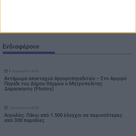
βρέθηκε γεμιστήρα, με επτά φυσίγγια
e-ΕΦΚΑ και ΔΥΠΑ: Ποιοι πληρώνονται έως τις 14
Αυγούστου – 56,7 εκατ. ευρώ σε 58.370 δικαιούχους
Ενδιαφέρουν
8 Αυγούστου 2026
Αντάμωμα απανταχού Αργυροπηγαδιτών – Στο Αργυρό
Πηγάδι του Δήμου Θέρμου ο Μητροπολίτης
Δαμασκηνός (Photos)
7 Αυγούστου 2026
Αιγιαλός: Πάνω από 1.500 έλεγχοι σε περισσότερες
από 300 παραλίες