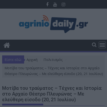
Π
ε
ρ
ά
σ
τ
ε
σ
τ
ο
Είστε εδώ:
Αρχική
Πολιτισμός
π
ε
Μοτίβα του τραύματος – Τέχνες και Ιστορία: στο Αρχαίο
ρ
Θέατρο Πλευρώνας – Με ελεύθερη είσοδο (20, 21 Ιουλίου)
ι
ε
Μοτίβα του τραύματος – Τέχνες και Ιστορία:
χ
στο Αρχαίο Θέατρο Πλευρώνας – Με
ό
ελεύθερη είσοδο (20, 21 Ιουλίου)
μ
ε