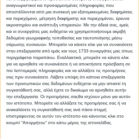
που συνομιλεί με τη μουσική θα αποτελέσουν μαρτυρίες
αναγνωριστικοί και προσαρμοσμένες πληροφορίες που
αποστέλλονται από μια συσκευή για εξατομικευμένες διαφημίσεις
επιζώντων, αλλά και λογοτεχνικά κείμενα που σχετίζονται
και περιεχόμενο, μέτρηση διαφήμισης και περιεχομένου, έρευνα
με τον πόλεμο, παλαιότερα και νεότερα. Λογοτεχνικά και
ακροατηρίου και ανάπτυξη υπηρεσιών.
Με την άδειά σας, εμείς
μουσικά μοτίβα μπλέκονται μεταξύ τους σε μια απόπειρα
και οι συνεργάτες μας ενδέχεται να χρησιμοποιήσουμε ακριβή
αναγνώρισης του συλλογικού τραύματος που αποτέλεσε ο Β΄
δεδομένα γεωγραφικής τοποθεσίας και ταυτοποίησης μέσω
Παγκόσμιος Πόλεμος.
σάρωσης συσκευών. Μπορείτε να κάνετε κλικ για να συναινέσετε
στην επεξεργασία από εμάς και τους 1733 συνεργάτες μας όπως
20, 21 Ιουλίου 2025 / Ώρα έναρξης: 20.00 Αρχαίο Θέατρο
περιγράφεται παραπάνω. Εναλλακτικά, μπορείτε να κάνετε κλικ
Πλευρώνας, Μεσολόγγι
για να αρνηθείτε να συναινέσετε ή να αποκτήσετε πρόσβαση σε
Με την υποστήριξη της Εφορείας Αρχαιοτήτων
πιο λεπτομερείς πληροφορίες και να αλλάξετε τις προτιμήσεις
σας πριν συναινέσετε.
Λάβετε υπόψη ότι κάποια επεξεργασία
Αιτωλοακαρνανίας και Λευκάδας
των προσωπικών σας δεδομένων ενδέχεται να μην απαιτεί τη
Πληροφορίες & προκρατήσεις: www.allofgreeceoneculture.gr
συγκατάθεσή σας, αλλά έχετε το δικαίωμα να αρνηθείτε αυτήν
Συντελεστές
την επεξεργασία. Οι προτιμήσεις σαςθα ισχύουν μόνο για αυτόν
Θεατρικό κείμενο: Θοδωρής Ιωσηφίδης
τον ιστότοπο. Μπορείτε να αλλάξετε τις προτιμήσεις σας ή να
Μουσικό σύνολο: Φαίδων Μηλιάδης, Λαέρτης Κοκολάνης
ανακαλέσετε τη συγκατάθεσή σας ανά πάσα στιγμή
(βιολί), Ενκέλα Κοκολάνη (βιόλα), Άγγελος Λιακάκης
επιστρέφοντας σε αυτόν τον ιστότοπο και κάνοντας κλικ στο
(βιολοντσέλο)
κουμπί "Απορρήτου" στο κάτω μέρος της ιστοσελίδας.
Ερμηνεύει ο Δημήτρης Μανδρινός
ΑΜΚΕ: POLYTONALITY