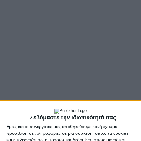
Ένας νέος θεατρικός μονόλογος του Θοδωρή Ιωσηφίδη,
Σεβόμαστε την ιδιωτικότητά σας
προορισμένος για την τοποθεσία του Αρχαίου Θεάτρου της
Εμείς και οι συνεργάτες μας αποθηκεύουμε και/ή έχουμε
Πλευρώνας, θα επιχειρήσει να πει με λόγια αυτά που η
πρόσβαση σε πληροφορίες σε μια συσκευή, όπως τα cookies,
μουσική παραδίδει με βιωμένο συναίσθημα. Πηγή για το έργο
και επεξεργαζόμαστε προσωπικά δεδομένα, όπως μοναδικοί