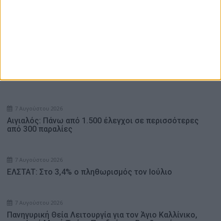
Καββαδάς: Θωρακίζεται όλη η χώρα απέναντι στις
επιζωοτίες – 12,5 εκατ. ευρώ επί πλέον στις 13
Περιφέρειες για μέτρα βιοασφάλειας
Ενδιαφέρουν
7 Αυγούστου 2026
Αιγιαλός: Πάνω από 1.500 έλεγχοι σε περισσότερες
από 300 παραλίες
7 Αυγούστου 2026
ΕΛΣΤΑΤ: Στο 3,4% ο πληθωρισμός τον Ιούλιο
7 Αυγούστου 2026
Πανηγυρική Θεία Λειτουργία για τον Άγιο Καλλίνικο,