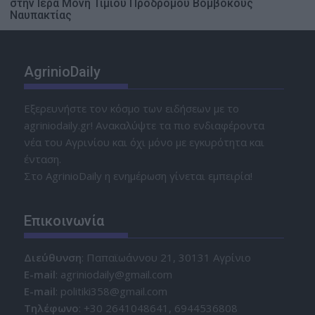
στην Ιερά Μονή Τιμίου Προδρόμου Βομβοκούς
Ναυπακτίας
AgrinioDaily
Εξερευνήστε τον κόσμο των ειδήσεων με το
agriniodaily.gr! Ανακαλύψτε τα πιο ενδιαφέροντα
νέα του Αγρινίου και όχι μόνο με εγκυρότητα και
ένταση.
Στο AgrinioDaily η ενημέρωση γίνεται εμπειρία!
Επικοινωνία
Διεύθυνση
: Παπαϊωάννου 21, 30131 Αγρίνιο
Ε-mail
: agriniodaily@gmail.com
Ε-mail
: politiki358@gmail.com
Τηλέφωνο
: +30 2641048641, 6944536808