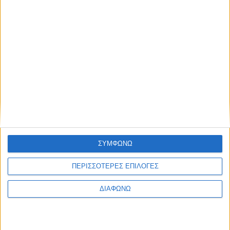
6 Αυγούστου 2026
Αγγελόκαστρο: Πλήθος πιστών στην πανήγυρη της Ι. Μ.
Παντοκράτορος στο Αγγελόκαστρο – Αρχιερατική Θεία
Λειτουργία (Photos – Videos)
ΣΥΜΦΩΝΩ
ΠΕΡΙΣΣΟΤΕΡΕΣ ΕΠΙΛΟΓΕΣ
ΔΙΑΦΩΝΩ