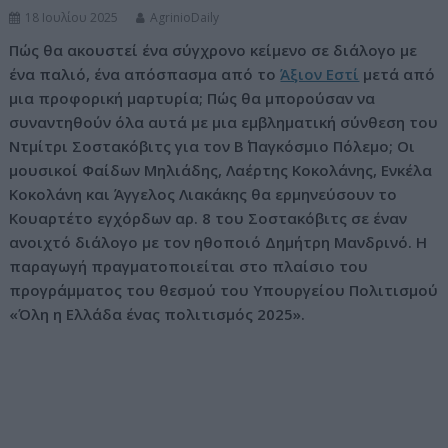
18 Ιουλίου 2025
AgrinioDaily
ν
ο
Πώς θα ακουστεί ένα σύγχρονο κείμενο σε διάλογο με
ένα παλιό, ένα απόσπασμα από το
Άξιον Εστί
μετά από
μια προφορική μαρτυρία; Πώς θα μπορούσαν να
συναντηθούν όλα αυτά με μια εμβληματική σύνθεση του
Ντμίτρι Σοστακόβιτς για τον Β΄ Παγκόσμιο Πόλεμο; Οι
μουσικοί Φαίδων Μηλιάδης, Λαέρτης Κοκολάνης, Ενκέλα
Κοκολάνη και Άγγελος Λιακάκης θα ερμηνεύσουν το
Κουαρτέτο εγχόρδων αρ. 8 του Σοστακόβιτς σε έναν
ανοιχτό διάλογο με τον ηθοποιό Δημήτρη Μανδρινό. Η
παραγωγή πραγματοποιείται στο πλαίσιο του
προγράμματος του θεσμού του Υπουργείου Πολιτισμού
«Όλη η Ελλάδα ένας πολιτισμός 2025».