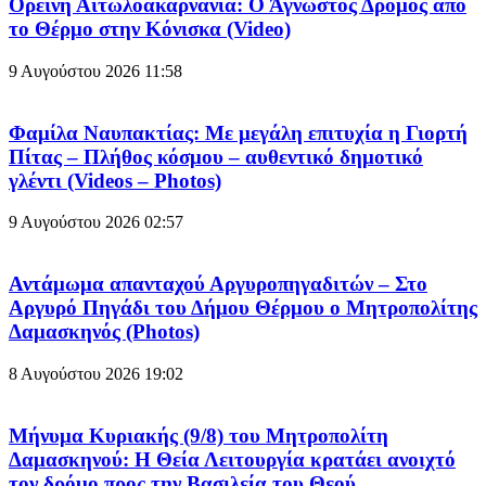
Ορεινή Αιτωλοακαρνανία: Ο Άγνωστος Δρόμος από
το Θέρμο στην Κόνισκα (Video)
9 Αυγούστου 2026
11:58
Φαμίλα Ναυπακτίας: Με μεγάλη επιτυχία η Γιορτή
Πίτας – Πλήθος κόσμου – αυθεντικό δημοτικό
γλέντι (Videos – Photos)
9 Αυγούστου 2026
02:57
Αντάμωμα απανταχού Αργυροπηγαδιτών – Στο
Αργυρό Πηγάδι του Δήμου Θέρμου ο Μητροπολίτης
Δαμασκηνός (Photos)
8 Αυγούστου 2026
19:02
Μήνυμα Κυριακής (9/8) του Μητροπολίτη
Δαμασκηνού: Η Θεία Λειτουργία κρατάει ανοιχτό
τον δρόμο προς την Βασιλεία του Θεού