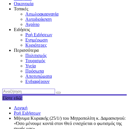
Οικονομία
Τοπικές
Αιτωλοακαρνανία
Αυτοδιοίκηση
Αγρίνιο
Ειδήσεις
Ροή Ειδήσεων
Ενημέρωση
Κυριότερες
Περισσότερα
Πολιτισμός
Τουρισμός
Υγεία
Πρόσωπα
Αποτυπώματα
Ενδιαφέρουν
Είστε εδώ:
Αρχική
Ροή Ειδήσεων
Mήνυμα Κυριακής (25/1/) του Μητροπολίτη κ. Δαμασκηνού:
«Όσο μένουμε κοντά στον Θεό ενισχύεται ο φωτισμός της
ψυχής μας»