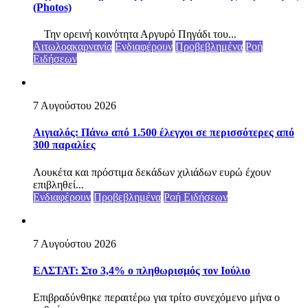
(Photos)
Την ορεινή κοινότητα Αργυρό Πηγάδι του...
Αιτωλοακαρνανία
Ενδιαφέρουν
Προβεβλημένα
Ροή
Ειδήσεων
7 Αυγούστου 2026
Αιγιαλός: Πάνω από 1.500 έλεγχοι σε περισσότερες από
300 παραλίες
Λουκέτα και πρόστιμα δεκάδων χιλιάδων ευρώ έχουν
επιβληθεί...
Ενδιαφέρουν
Προβεβλημένα
Ροή Ειδήσεων
7 Αυγούστου 2026
ΕΛΣΤΑΤ: Στο 3,4% ο πληθωρισμός τον Ιούλιο
Επιβραδύνθηκε περαιτέρω για τρίτο συνεχόμενο μήνα ο