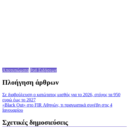
Αποτυπώματα
Ροή Ειδήσεων
Πλοήγηση άρθρων
Σε διαβούλευση ο κατώτατος μισθός για το 2026, στόχος τα 950
ευρώ έως το 2027
«Black Out» στο FIR Αθηνών, τι πραγματικά συνέβη στις 4
Ιανουαρίου
Σχετικές δημοσιεύσεις