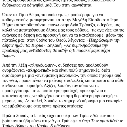
άνθρωπος να οδηγηθεί μαζί Του στην αιωνιότητα.
Όταν τα Τίμια Δώρα, τα οποία εμείς προσφέραμε για να
καθαγιαστούν, μεταφέρονται κατά την Μεγάλη Είσοδο στο Ιερό
Βήμα και τοποθετούνται επάνω στην Αγία Τράπεζα, ο Ιερέας μας
καλεί να μετατρέψουμε όλους μας τους φόβους, τις αγωνίες και τις
ανάγκες σε δέηση και προσευχή και να τα καταθέσουμε, μέσω της
πίστεώς μας, στον θρόνο του Θεού, λέγοντας: «
Πληρώσωμεν την
δέησιν ημών τω Κυρίω
», Δηλαδή, «
Ας συμπληρώσουμε την
προσευχή μας, εντάσσοντας σε αυτήν ό,τι παραλείψαμε μέχρι
τώρα
».
Από την λέξη «
πληρώσωμεν
», οι δεήσεις που ακολουθούν
ονομάζονται «
πληρωτικά
» και είναι πολύ σημαντικές, διότι
ομοιάζουν με μια «πνευματική πανοπλία», την οποία ζητούμε από
τον Θεό, προκειμένου να μείνουμε ασφαλείς και άτρωτοι από κάθε
κίνδυνο και πειρασμό. Αξίζει, λοιπόν, τον κόπο να τις
προσεγγίσουμε με περισσότερη προσοχή, προκειμένου η
κατανόησή τους να οδηγήσει σε ακόμη θερμότερη προσευχή εκ
μέρους μας. Αποτελεί, λοιπόν, το σημερινό κήρυγμα μια ευκαιρία
να εμβαθύνουμε στις πέντε πρώτες αιτήσεις:
Πρώτα λοιπόν, ο Ιερεύς εύχεται υπέρ των Τιμίων Δώρων που
βρίσκονται ήδη πάνω στην Αγία Τράπεζα. «
Υπέρ Των προτεθέντων
Τιμίων Δώρων του Κυρίου δεηθώμεν
».