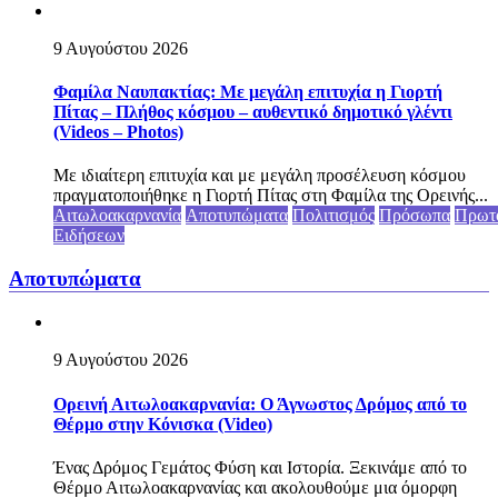
9 Αυγούστου 2026
Φαμίλα Ναυπακτίας: Με μεγάλη επιτυχία η Γιορτή
Πίτας – Πλήθος κόσμου – αυθεντικό δημοτικό γλέντι
(Videos – Photos)
Με ιδιαίτερη επιτυχία και με μεγάλη προσέλευση κόσμου
πραγματοποιήθηκε η Γιορτή Πίτας στη Φαμίλα της Ορεινής...
Αιτωλοακαρνανία
Αποτυπώματα
Πολιτισμός
Πρόσωπα
Πρωτ
Ειδήσεων
Αποτυπώματα
9 Αυγούστου 2026
Ορεινή Αιτωλοακαρνανία: Ο Άγνωστος Δρόμος από το
Θέρμο στην Κόνισκα (Video)
Ένας Δρόμος Γεμάτος Φύση και Ιστορία. Ξεκινάμε από το
Θέρμο Αιτωλοακαρνανίας και ακολουθούμε μια όμορφη