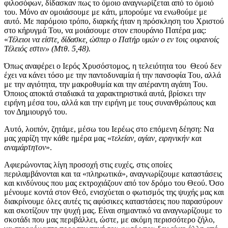
φιλοσόφων, δίδασκαν πως το όμοιο αναγνωρίζεται από το όμοιό
του. Μόνο αν ομοιάσουμε με κάτι, μπορούμε να ενωθούμε με
αυτό. Με παρόμοιο τρόπο, διαρκής ήταν η πρόσκληση του Χριστού
στο κήρυγμά Του, να μοιάσουμε στον επουράνιο Πατέρα μας:
«
Τέλειοι να είστε, δίδασκε, ώσπερ ο Πατήρ υμών ο εν τοις ουρανοίς
Τέλειός εστιν» (Μτθ. 5,48).
Όπως αναφέρει ο Ιερός Χρυσόστομος, η τελειότητα του Θεού δεν
έχει να κάνει τόσο με την παντοδυναμία ή την πανσοφία Του, αλλά
με την αγιότητα, την μακροθυμία και την απέραντη αγάπη Του.
Όποιος αποκτά σταδιακά τα χαρακτηριστικά αυτά, βρίσκει την
ειρήνη μέσα του, αλλά και την ειρήνη με τους συνανθρώπους και
τον Δημιουργό του.
Αυτό, λοιπόν, ζητάμε, μέσω του Ιερέως στο επόμενη δέηση: Να
μας χαρίζη την κάθε ημέρα μας «
τελείαν, αγίαν, ειρηνικήν και
αναμάρτητον
».
Αφιερώνοντας λίγη προσοχή στις ευχές, στις οποίες
περιλαμβάνονται και τα «πληρωτικά», αναγνωρίζουμε καταστάσεις
και κινδύνους που μας εκτροχιάζουν από τον δρόμο του Θεού. Όσο
μένουμε κοντά στον Θεό, ενισχύεται ο φωτισμός της ψυχής μας και
διακρίνουμε όλες αυτές τις αφύσικες καταστάσεις που παρασύρουν
και σκοτίζουν την ψυχή μας. Είναι σημαντικό να αναγνωρίζουμε το
σκοτάδι που μας περιβάλλει, ώστε, με ακόμη περισσότερο ζήλο,