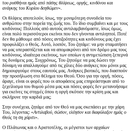
του ρυσθήναι ημάς από πάσης θλίψεως, οργής, κινδύνου και
ανάγκης του Κυρίου δεηθώμεν
».
Οι θλίψεις αποτελούν, ίσως, την μονιμότερη συνοδεία του
ανθρώπου στην πορεία της ζωής του. Το ίδιο συμβαίνει και με τους
κινδύνους: Πολλούς από αυτούς αντιλαμβανόμαστε, ίσως όμως,
είναι πολύ περισσότεροι εκείνοι που δεν γίνονται αντιληπτοί. Ποτέ
δεν θα μάθουμε από πόσες αντιξοότητες και κινδύνους μας έχει
προφυλάξει ο Θεός. Αυτό, λοιπόν, Του ζητάμε: να μην σταματήσει
να μας υπερασπίζεται και να απομακρύνει από τον δρόμο μας τους
κινδύνους, ιδιαίτερα εκείνους, των οποίων η αντιμετώπιση ξεπερνά
τις δυνάμεις μας. Συγχρόνως, Του ζητούμε να μας δώσει την
δύναμη να απαλλαγούμε από τις χίλιες δύο ανάγκες που μόνοι μας
δημιουργούμε στους εαυτούς μας. Ανάγκες βιοτικές, που διασπούν
την προσήλωση στο θέλημα του Θεού. Όσο για την οργή, πόσες,
άραγε, είναι οι φορές που οι αποφάσεις μας επηρεάστηκαν από το
ξεχείλισμα του θυμού μέσα μας και πόσες φορές δεν μετανοήσαμε
για εκείνες τις στιγμές όπου η οργή σκότισε την κρίση μας και
σκλήρυνε την καρδιά μας;
Στην συνέχεια, ζητάμε από τον Θεό να μας σκεπάσει με την χάρη
Του, λέγοντας: «
Αντιλαβού, σώσον, ελέησον και διαφύλαξον ημάς ο
Θεός τη ση χάριτι
».
Ο Πλάτωνας και ο Αριστοτέλης, οι μέγιστοι των αρχαίων