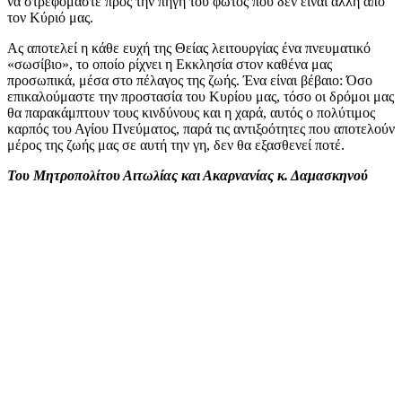
να στρεφόμαστε προς την πηγή του φωτός που δεν είναι άλλη από
τον Κύριό μας.
Ας αποτελεί η κάθε ευχή της Θείας λειτουργίας ένα πνευματικό
«σωσίβιο», το οποίο ρίχνει η Εκκλησία στον καθένα μας
προσωπικά, μέσα στο πέλαγος της ζωής. Ένα είναι βέβαιο: Όσο
επικαλούμαστε την προστασία του Κυρίου μας, τόσο οι δρόμοι μας
θα παρακάμπτουν τους κινδύνους και η χαρά, αυτός ο πολύτιμος
καρπός του Αγίου Πνεύματος, παρά τις αντιξοότητες που αποτελούν
μέρος της ζωής μας σε αυτή την γη, δεν θα εξασθενεί ποτέ.
Του Μητροπολίτου Αιτωλίας και Ακαρνανίας κ. Δαμασκηνού