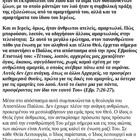
ήταν οι εκπρόσωποι του λαού και το αίμα των θυσιασθέντων
ζώων, με το οποίο ράντιζαν τον λαό ήταν η συμβολική πράξη
της εξιλεώσεως από τα αμαρτήματά του, αλλά και τα
αμαρτήματα του ίδιου του Ιερέως.
Και οι Ιερείς, όμως, ήταν άνθρωποι ατελείς, αμαρτωλοί. Πώς
μπορούσαν, λοιπόν, να οδηγήσουν άλλους αμαρτωλούς στην
τελειότητα; Σε αυτό το μεγάλο ερώτημα, στον πανανθρώπινο
πόθο για ένωση με τον αληθινό και τέλειο Θεό, έρχεται σήμερα
να απαντήσει ο Παύλος στο απόσπασμα από την
προς Εβραίους
Επιστολή
του: «
Τέτοιος, λοιπόν, αρχιερέας μας χρειαζόταν·
άγιος, άκακος, αψεγάδιαστος, χωρίς καμιά σχέση με την
ανθρώπινη αμαρτία, ο οποίος ανέβηκε πάνω από τα ουράνια.
Αυτός δεν έχει ανάγκη, όπως οι άλλοι Αρχιερείς, να προσφέρει
καθημερινά θυσίες, πρώτα για τις δικές του αμαρτίες, κι ύστερα
για τις αμαρτίες του λαού. Αυτό το έκανε μια για πάντα,
προσφέροντας τον ίδιο τον εαυτό Του
» (
Εβρ. 7:26-27
).
Μέσα στο απόσπασμα αυτό συμπυκνώνεται η θεολογία του
Αποστόλου Παύλου. Δεν έχουμε πλέον την ανάγκη ανθρώπων,
προκειμένου να μεσολαβήσουν για εμάς προς τον Θεό. Ο ίδιος ο
Θεός έγινε άνθρωπος, τον αντικρίσαμε πρόσωπο προς πρόσωπο
και από την ενανθρώπησή Του μέχρι σήμερα και εις τους αιώνας
των αιώνων είναι Αυτός που μας καλεί σε ένωση μαζί Του. Σε
κάθε Θεία Λειτουργία, ο Ίδιος παρίσταται, ο Ίδιος λειτουργεί και ο
Ίδιος προσφέρεται ως ζωντανός Αμνός θυσίας, προκειμένου ο