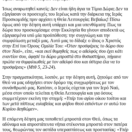
Ίσως αναρωτηθεί κανείς: Δεν είναι ήδη άγια τα Τίμια Δώρα; Δεν τα
εξαγίασαν οι προσευχές του Ιερέως κατά την διάρκεια της Ιεράς
Προσκομιδής πριν αρχίσει η Θεία Λειτουργία; Βεβαίως! Πίσω
όμως από την δέηση αυτή υπάρχει και μια υπενθύμιση: Πως τα
δώρα που προσκομίσαμε στην Εκκλησία θα γίνουν αποδεκτά ως
εξαγιασμένα υπό μία προϋπόθεση: την συγγνώμη και την
συμφιλίωση μεταξύ μας. Αυτό μας το δίδαξε ο ίδιος ο Χριστός
στην
Επί του Όρους Ομιλία
Του: «
Όταν προσφέρεις το δώρο σου
στον Ναό
», είπε, «
και εκεί θυμηθείς πως ο αδελφός σου έχει κάτι
εναντίον σου, άφησέ το δώρο μπροστά στο θυσιαστήριο, πήγαινε
πρώτα να συμφιλιωθείς με τον αδελφό σου και ύστερα έλα να το
προσφέρεις
» (
Μτθ 5, 23-24
).
Στην πραγματικότητα, λοιπόν, με την δέηση αυτή, ζητούμε από τον
Θεό να μας οδηγήσει στον δρόμο της συγχωρήσεως με τον
συνάνθρωπό μας. Κατόπιν, ο Ιερεύς εύχεται για τον Ιερό Ναό,
μέσα στον οποίο τελείται η Θεία Λειτουργία και για όσους
συμμετέχουν εκείνη την στιγμή: «
Υπέρ του αγίου οίκου τούτου και
των μετά πίστεως ευλαβείας και φόβου θεού εισιόντων εν αυτώ του
Κυρίου δεηθώμεν
».
Η επόμενη δέηση μας τοποθετεί μπροστά στον Θεό, όπως τα
αδύναμα και απροστάτευτα νήπια στέκονται μπροστά στον πατέρα
τους, θεωρώντας τον ασπίδα υπερασπίσεως και προστασίας: «
Υπέρ