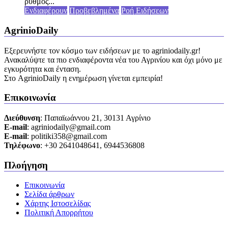
ρυθμός...
Ενδιαφέρουν
Προβεβλημένα
Ροή Ειδήσεων
AgrinioDaily
Εξερευνήστε τον κόσμο των ειδήσεων με το agriniodaily.gr!
Ανακαλύψτε τα πιο ενδιαφέροντα νέα του Αγρινίου και όχι μόνο με
εγκυρότητα και ένταση.
Στο AgrinioDaily η ενημέρωση γίνεται εμπειρία!
Επικοινωνία
Διεύθυνση
: Παπαϊωάννου 21, 30131 Αγρίνιο
Ε-mail
: agriniodaily@gmail.com
Ε-mail
: politiki358@gmail.com
Τηλέφωνο
: +30 2641048641, 6944536808
Πλοήγηση
Επικοινωνία
Σελίδα άρθρων
Χάρτης Ιστοσελίδας
Πολιτική Απορρήτου