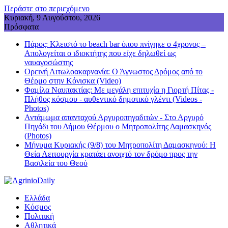
Περάστε στο περιεχόμενο
Κυριακή, 9 Αυγούστου, 2026
Πρόσφατα
Πάρος: Κλειστό το beach bar όπου πνίγηκε ο 4χρονος –
Απολογείται ο ιδιοκτήτης που είχε δηλωθεί ως
ναυαγοσώστης
Ορεινή Αιτωλοακαρνανία: Ο Άγνωστος Δρόμος από το
Θέρμο στην Κόνισκα (Video)
Φαμίλα Ναυπακτίας: Με μεγάλη επιτυχία η Γιορτή Πίτας -
Πλήθος κόσμου - αυθεντικό δημοτικό γλέντι (Videos -
Photos)
Αντάμωμα απανταχού Αργυροπηγαδιτών - Στο Αργυρό
Πηγάδι του Δήμου Θέρμου ο Μητροπολίτης Δαμασκηνός
(Photos)
Μήνυμα Κυριακής (9/8) του Μητροπολίτη Δαμασκηνού: Η
Θεία Λειτουργία κρατάει ανοιχτό τον δρόμο προς την
Βασιλεία του Θεού
Ελλάδα
Κόσμος
Πολιτική
Αθλητικά