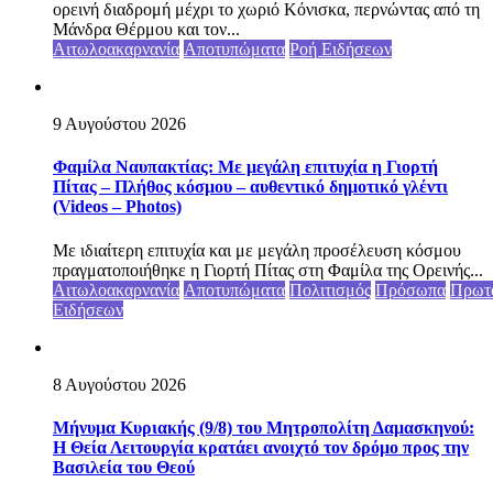
ορεινή διαδρομή μέχρι το χωριό Κόνισκα, περνώντας από τη
Μάνδρα Θέρμου και τον...
Αιτωλοακαρνανία
Αποτυπώματα
Ροή Ειδήσεων
9 Αυγούστου 2026
Φαμίλα Ναυπακτίας: Με μεγάλη επιτυχία η Γιορτή
Πίτας – Πλήθος κόσμου – αυθεντικό δημοτικό γλέντι
(Videos – Photos)
Με ιδιαίτερη επιτυχία και με μεγάλη προσέλευση κόσμου
πραγματοποιήθηκε η Γιορτή Πίτας στη Φαμίλα της Ορεινής...
Αιτωλοακαρνανία
Αποτυπώματα
Πολιτισμός
Πρόσωπα
Πρωτ
Ειδήσεων
8 Αυγούστου 2026
Μήνυμα Κυριακής (9/8) του Μητροπολίτη Δαμασκηνού:
Η Θεία Λειτουργία κρατάει ανοιχτό τον δρόμο προς την
Βασιλεία του Θεού