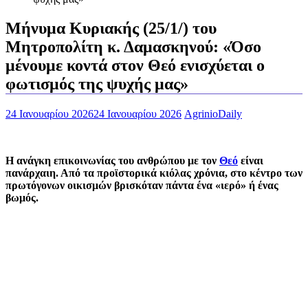
Mήνυμα Κυριακής (25/1/) του
Μητροπολίτη κ. Δαμασκηνού: «Όσο
μένουμε κοντά στον Θεό ενισχύεται ο
φωτισμός της ψυχής μας»
24 Ιανουαρίου 2026
24 Ιανουαρίου 2026
AgrinioDaily
Η ανάγκη επικοινωνίας του ανθρώπου με τον
Θεό
είναι
πανάρχαιη. Από τα προϊστορικά κιόλας χρόνια, στο κέντρο των
πρωτόγονων οικισμών βρισκόταν πάντα ένα «ιερό» ή ένας
βωμός.