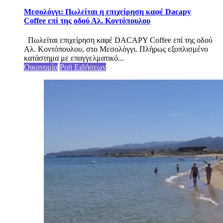
Μεσολόγγι: Πωλείται η επιχείρηση καφέ Dacapy
Coffee επί της οδού Αλ. Κοντόπουλου
Πωλείται επιχείρηση καφέ DACAPY Coffee επί της οδού
Αλ. Κοντόπουλου, στο Μεσολόγγι. Πλήρως εξοπλισμένο
κατάστημα με επαγγελματικό...
Οικονομία
Ροή Ειδήσεων