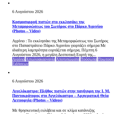
6 Αυγούστου 2026
Κοσμοσυρροή πιστών στο εκκλησάκι της
Μεταμορφώσεως του Σωτήρος στο Πάρκο Αγρινίου
(Photos – Video)
Αγρίνιο : Το εκκλησάκι της Μεταμορφώσεως του Σωτήρος
στο Παπαστράτειο Πάρκο Αγρινίου γιορτάζει σήμερα Με
ιδιαίτερη λαμπρότητα εορτάζεται σήμερα, Πέμπτη 6
Αυγούστου 2026, η μεγάλη Δεσποτική Εορτή της...
Αγρίνιο
Αιτωλοακαρνανία
Αποτυπώματα
Πρόσωπα
Πρωτοσέ
Ειδήσεων
6 Αυγούστου 2026
Αγγελόκαστρο: Πλήθος πιστών στην πανήγυρη της Ι. Μ.
Παντοκράτορος στο Αγγελόκαστρο – Αρχιερατική Θεία
Λειτουργία (Photos – Videos)
Με θρησκευτική ευλάβεια και σε κλίμα κατάνυξης