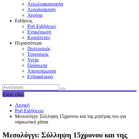
Αιτωλοακαρνανία
Αυτοδιοίκηση
Αγρίνιο
Ειδήσεις
Ροή Ειδήσεων
Ενημέρωση
Κυριότερες
Περισσότερα
Πολιτισμός
Τουρισμός
Υγεία
Πρόσωπα
Αποτυπώματα
Ενδιαφέρουν
Είστε εδώ:
Αρχική
Ροή Ειδήσεων
Μεσολόγγι: Σύλληψη 15χρονου και της μητέρας του για
ναρκωτικά χάπια
Μεσολόγγι: Σύλληψη 15χρονου και της