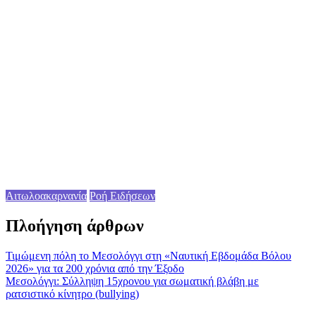
Αιτωλοακαρνανία
Ροή Ειδήσεων
Πλοήγηση άρθρων
Τιμώμενη πόλη το Μεσολόγγι στη «Ναυτική Εβδομάδα Βόλου
2026» για τα 200 χρόνια από την Έξοδο
Μεσολόγγι: Σύλληψη 15χρονου για σωματική βλάβη με
ρατσιστικό κίνητρο (bullying)