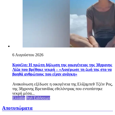
6 Αυγούστου 2026
Κυψέλη: Η πρώτη δήλωση της οικογένειας της 38χρονης
Λίζα που βρέθηκε νεκρή – «Αφιέρωσε τη ζωή της στο να
βοηθά ανθρώπους που είχαν ανάγκη»
Ανακοίνωση εξέδωσε η οικογένεια της Ελίζαμπεθ Τζέιν Ρος,
της 38χρονης Βρετανίδας εθελόντριας που εντοπίστηκε
νεκρή μέσα...
Ελλάδα
Ροή Ειδήσεων
Αποτυπώματα