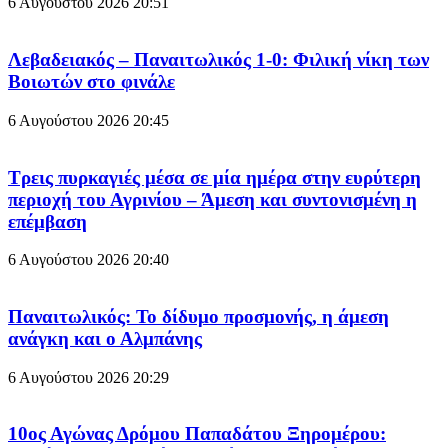
6 Αυγούστου 2026
20:51
Λεβαδειακός – Παναιτωλικός 1-0: Φιλική νίκη των
Βοιωτών στο φινάλε
6 Αυγούστου 2026
20:45
Τρεις πυρκαγιές μέσα σε μία ημέρα στην ευρύτερη
περιοχή του Αγρινίου – Άμεση και συντονισμένη η
επέμβαση
6 Αυγούστου 2026
20:40
Παναιτωλικός: Το δίδυμο προσμονής, η άμεση
ανάγκη και ο Αλμπάνης
6 Αυγούστου 2026
20:29
10ος Αγώνας Δρόμου Παπαδάτου Ξηρομέρου: