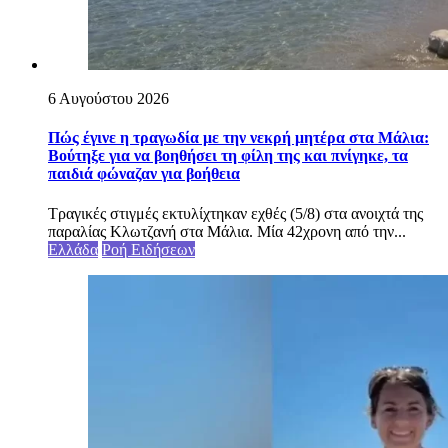
6 Αυγούστου 2026
Πώς έγινε η τραγωδία με την νεκρή μητέρα στα Μάλια:
Βούτηξε για να βοηθήσει τη φίλη της και πνίγηκε, τα
παιδιά φώναζαν για βοήθεια
Τραγικές στιγμές εκτυλίχτηκαν εχθές (5/8) στα ανοιχτά της
παραλίας Κλωτζανή στα Μάλια. Μία 42χρονη από την...
Ελλάδα
Ροή Ειδήσεων