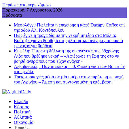
Περάστε στο περιεχόμενο
Παρασκευή, 7 Αυγούστου, 2026
Πρόσφατα
Μεσολόγγι: Πωλείται η επιχείρηση καφέ Dacapy Coffee επί
της οδού Αλ. Κοντόπουλου
Πώς έγινε η τραγωδία με την νεκρή μητέρα στα Μάλια:
Βούτηξε για να βοηθήσει τη φίλη της και πνίγηκε, τα παιδιά
φώναζαν για βοήθεια
Κυψέλη: Η πρώτη δήλωση της οικογένειας της 38χρονης
Λίζα που βρέθηκε νεκρή – «Αφιέρωσε τη ζωή της στο να
βοηθά ανθρώπους που είχαν ανάγκη»
Λεβαδειακός - Παναιτωλικός 1-0: Φιλική νίκη των Βοιωτών
στο φινάλε
Τρεις πυρκαγιές μέσα σε μία ημέρα στην ευρύτερη περιοχή
του Αγρινίου – Άμεση και συντονισμένη η επέμβαση
Ελλάδα
Κόσμος
Πολιτική
Αθλητικά
Οικονομία
Τοπικές