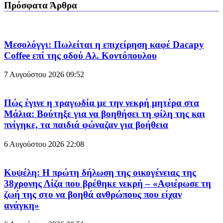
Πρόσφατα Άρθρα
Μεσολόγγι: Πωλείται η επιχείρηση καφέ Dacapy
Coffee επί της οδού Αλ. Κοντόπουλου
7 Αυγούστου 2026
09:52
Πώς έγινε η τραγωδία με την νεκρή μητέρα στα
Μάλια: Βούτηξε για να βοηθήσει τη φίλη της και
πνίγηκε, τα παιδιά φώναζαν για βοήθεια
6 Αυγούστου 2026
22:08
Κυψέλη: Η πρώτη δήλωση της οικογένειας της
38χρονης Λίζα που βρέθηκε νεκρή – «Αφιέρωσε τη
ζωή της στο να βοηθά ανθρώπους που είχαν
ανάγκη»