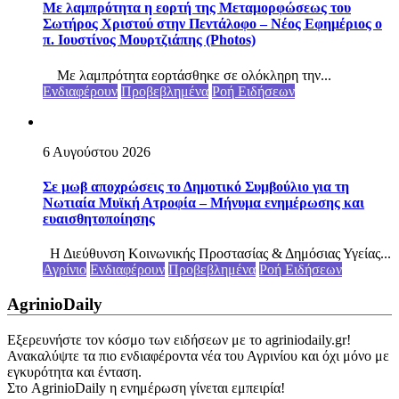
Με λαμπρότητα η εορτή της Μεταμορφώσεως του
Σωτήρος Χριστού στην Πεντάλοφο – Nέος Εφημέριος ο
π. Ιουστίνος Μουρτζιάπης (Photos)
Με λαμπρότητα εορτάσθηκε σε ολόκληρη την...
Ενδιαφέρουν
Προβεβλημένα
Ροή Ειδήσεων
6 Αυγούστου 2026
Σε μωβ αποχρώσεις το Δημοτικό Συμβούλιο για τη
Νωτιαία Μυϊκή Ατροφία – Μήνυμα ενημέρωσης και
ευαισθητοποίησης
Η Διεύθυνση Κοινωνικής Προστασίας & Δημόσιας Υγείας...
Αγρίνιο
Ενδιαφέρουν
Προβεβλημένα
Ροή Ειδήσεων
AgrinioDaily
Εξερευνήστε τον κόσμο των ειδήσεων με το agriniodaily.gr!
Ανακαλύψτε τα πιο ενδιαφέροντα νέα του Αγρινίου και όχι μόνο με
εγκυρότητα και ένταση.
Στο AgrinioDaily η ενημέρωση γίνεται εμπειρία!