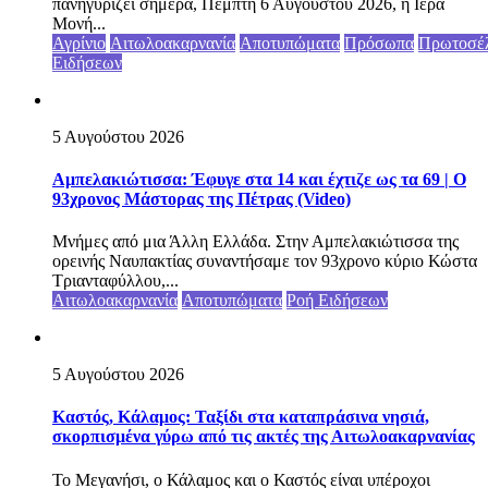
πανηγυρίζει σήμερα, Πέμπτη 6 Αυγούστου 2026, η Ιερά
Μονή...
Αγρίνιο
Αιτωλοακαρνανία
Αποτυπώματα
Πρόσωπα
Πρωτοσέ
Ειδήσεων
5 Αυγούστου 2026
Αμπελακιώτισσα: Έφυγε στα 14 και έχτιζε ως τα 69 | Ο
93χρονος Μάστορας της Πέτρας (Video)
Μνήμες από μια Άλλη Ελλάδα. Στην Αμπελακιώτισσα της
ορεινής Ναυπακτίας συναντήσαμε τον 93χρονο κύριο Κώστα
Τριανταφύλλου,...
Αιτωλοακαρνανία
Αποτυπώματα
Ροή Ειδήσεων
5 Αυγούστου 2026
Καστός, Κάλαμος: Ταξίδι στα καταπράσινα νησιά,
σκορπισμένα γύρω από τις ακτές της Αιτωλοακαρνανίας
Το Μεγανήσι, ο Κάλαμος και ο Καστός είναι υπέροχοι